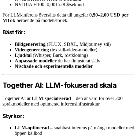
NVIDIA H100: 0,001528 $/sekund
För LLM-inferens översätts detta till ungefär
0,50–2,00 USD per
MTok
beroende på modellstorlek.
Bäst för:
Bildgenerering
(FLUX, SDXL, Midjourney-stil)
Videogenerering
(text-till-video-modeller)
Ljud/tal
(Whisper, Bark, röstkloning)
Anpassade modeller
du har finjusterat själv
Nischade och experimentella modeller
Together AI: LLM-fokuserad skala
Together AI är
LLM-specialiserad
– den är värd för över 200
språkmodeller med optimerad inferensinfrastruktur.
Styrkor:
LLM-optimerad
– snabbast inferens på många modeller med
öppen källkod