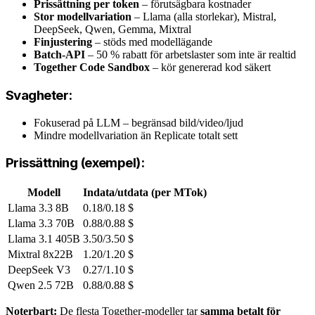
Prissättning per token
– förutsägbara kostnader
Stor modellvariation
– Llama (alla storlekar), Mistral,
DeepSeek, Qwen, Gemma, Mixtral
Finjustering
– stöds med modellägande
Batch-API
– 50 % rabatt för arbetslaster som inte är realtid
Together Code Sandbox
– kör genererad kod säkert
Svagheter:
Fokuserad på LLM – begränsad bild/video/ljud
Mindre modellvariation än Replicate totalt sett
Prissättning (exempel):
Modell
Indata/utdata (per MTok)
Llama 3.3 8B
0.18/0.18 $
Llama 3.3 70B
0.88/0.88 $
Llama 3.1 405B
3.50/3.50 $
Mixtral 8x22B
1.20/1.20 $
DeepSeek V3
0.27/1.10 $
Qwen 2.5 72B
0.88/0.88 $
Noterbart:
De flesta Together-modeller tar
samma betalt för