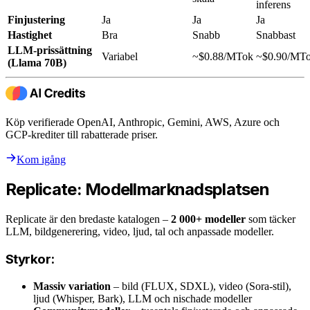
inferens
Finjustering
Ja
Ja
Ja
Hastighet
Bra
Snabb
Snabbast
LLM-prissättning
Variabel
~$0.88/MTok
~$0.90/MT
(Llama 70B)
Köp verifierade OpenAI, Anthropic, Gemini, AWS, Azure och
GCP-krediter till rabatterade priser.
Kom igång
Replicate: Modellmarknadsplatsen
Replicate är den bredaste katalogen –
2 000+ modeller
som täcker
LLM, bildgenerering, video, ljud, tal och anpassade modeller.
Styrkor:
Massiv variation
– bild (FLUX, SDXL), video (Sora-stil),
ljud (Whisper, Bark), LLM och nischade modeller