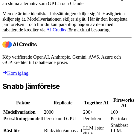
än slutna alternativ som GPT-5 och Claude.
Men de är inte identiska. Prissättningen skiljer sig åt. Hastigheten
skiljer sig åt. Modellvariationen skiljer sig åt. Här är den kompletta
jämförelsen – och hur du kan para ihop någon av dem med
rabatterade krediter via
AI Credits
för maximal besparing.
Köp verifierade OpenAI, Anthropic, Gemini, AWS, Azure och
GCP-krediter till rabatterade priser.
Kom igång
Snabb jämförelse
Firework
Faktor
Replicate
Together AI
AI
Modellvariation
2000+
200+
100+
Prissättningsmodell
Per sekund GPU
Per token
Per token
Snabbast
LLM i stor
Bäst för
Bild/video/anpassad
LLM-
skala