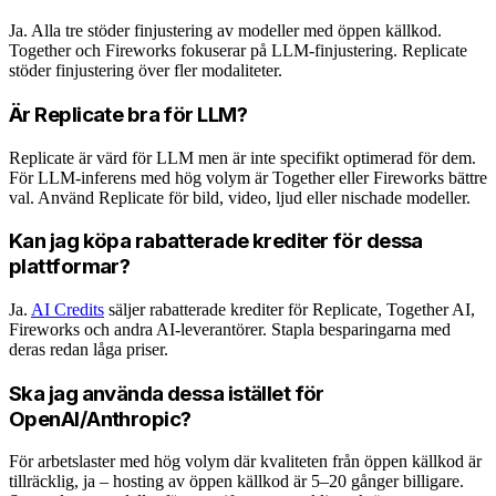
Ja. Alla tre stöder finjustering av modeller med öppen källkod.
Together och Fireworks fokuserar på LLM-finjustering. Replicate
stöder finjustering över fler modaliteter.
Är Replicate bra för LLM?
Replicate är värd för LLM men är inte specifikt optimerad för dem.
För LLM-inferens med hög volym är Together eller Fireworks bättre
val. Använd Replicate för bild, video, ljud eller nischade modeller.
Kan jag köpa rabatterade krediter för dessa
plattformar?
Ja.
AI Credits
säljer rabatterade krediter för Replicate, Together AI,
Fireworks och andra AI-leverantörer. Stapla besparingarna med
deras redan låga priser.
Ska jag använda dessa istället för
OpenAI/Anthropic?
För arbetslaster med hög volym där kvaliteten från öppen källkod är
tillräcklig, ja – hosting av öppen källkod är 5–20 gånger billigare.