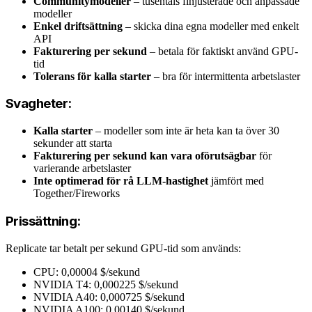
Communitymodeller
– tusentals finjusterade och anpassade
modeller
Enkel driftsättning
– skicka dina egna modeller med enkelt
API
Fakturering per sekund
– betala för faktiskt använd GPU-
tid
Tolerans för kalla starter
– bra för intermittenta arbetslaster
Svagheter:
Kalla starter
– modeller som inte är heta kan ta över 30
sekunder att starta
Fakturering per sekund kan vara oförutsägbar
för
varierande arbetslaster
Inte optimerad för rå LLM-hastighet
jämfört med
Together/Fireworks
Prissättning:
Replicate tar betalt per sekund GPU-tid som används:
CPU: 0,00004 $/sekund
NVIDIA T4: 0,000225 $/sekund
NVIDIA A40: 0,000725 $/sekund
NVIDIA A100: 0,00140 $/sekund