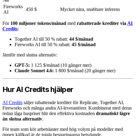
Fireworks
450 $
Mycket nära, snabbare inferens
AI
För
100 miljoner tokens/månad
med
rabatterade krediter via
AI
Credits
:
Together AI till 50 % rabatt:
44 $/månad
Fireworks AI till 50 % rabatt:
45 $/månad
Jämför med slutna alternativ:
GPT-5:
1 125 $/månad (10 gånger mer)
Claude Sonnet 4.6:
1 800 $/månad (20 gånger mer)
Hur AI Credits hjälper
AI Credits
säljer rabatterade krediter för Replicate, Together AI,
Fireworks och många andra AI-leverantörer. Kombinerat med deras
redan låga baspriser blir den effektiva kostnaden
dramatiskt lägre
än slutna alternativ
.
För team som kör arbetslaster med hög volym på modeller med
öppen källkod är de totala besparingarna betydande.