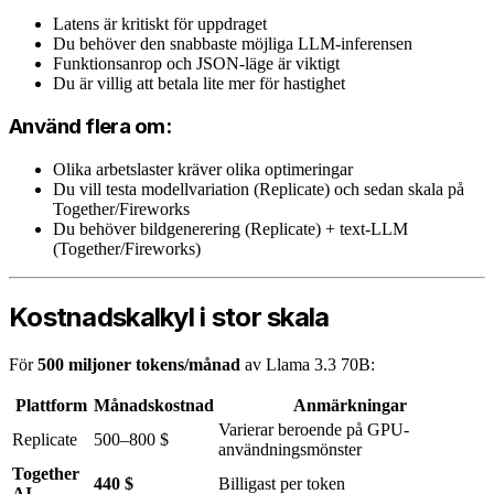
Latens är kritiskt för uppdraget
Du behöver den snabbaste möjliga LLM-inferensen
Funktionsanrop och JSON-läge är viktigt
Du är villig att betala lite mer för hastighet
Använd flera om:
Olika arbetslaster kräver olika optimeringar
Du vill testa modellvariation (Replicate) och sedan skala på
Together/Fireworks
Du behöver bildgenerering (Replicate) + text-LLM
(Together/Fireworks)
Kostnadskalkyl i stor skala
För
500 miljoner tokens/månad
av Llama 3.3 70B:
Plattform
Månadskostnad
Anmärkningar
Varierar beroende på GPU-
Replicate
500–800 $
användningsmönster
Together
440 $
Billigast per token
AI