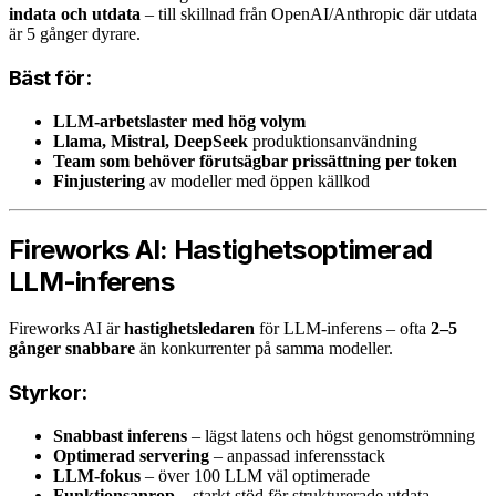
indata och utdata
– till skillnad från OpenAI/Anthropic där utdata
är 5 gånger dyrare.
Bäst för:
LLM-arbetslaster med hög volym
Llama, Mistral, DeepSeek
produktionsanvändning
Team som behöver förutsägbar prissättning per token
Finjustering
av modeller med öppen källkod
Fireworks AI: Hastighetsoptimerad
LLM-inferens
Fireworks AI är
hastighetsledaren
för LLM-inferens – ofta
2–5
gånger snabbare
än konkurrenter på samma modeller.
Styrkor:
Snabbast inferens
– lägst latens och högst genomströmning
Optimerad servering
– anpassad inferensstack
LLM-fokus
– över 100 LLM väl optimerade
Funktionsanrop
– starkt stöd för strukturerade utdata