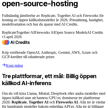
open-source-hosting
Fullständig jämförelse av Replicate, Together AI och Fireworks för
hosting av öppen källkodsmodeller år 2026. Prissättning, hastighet,
modellvariation och hur du sparar med AI Credits.
Replicate
Together AI
Fireworks AI
Open Source Models
AI Credits
•
3 april 2026
Köp verifierade OpenAI, Anthropic, Gemini, AWS, Azure och
GCP-krediter till rabatterade priser.
Kom igång
Tre plattformar, ett mål: Billig öppen
källkod AI-inferens
Om du vill köra Llama, Mistral, DeepSeek eller andra modeller med
öppen källkod utan att hantera GPU:er, dominerar tre plattformar
2026:
Replicate
,
Together AI
och
Fireworks AI
. Alla tre är värdar
för hundratals modeller bakom enhetliga API:er. Alla tre är billigare