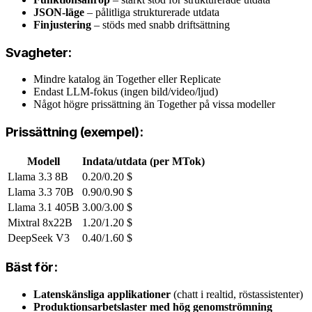
JSON-läge
– pålitliga strukturerade utdata
Finjustering
– stöds med snabb driftsättning
Svagheter:
Mindre katalog än Together eller Replicate
Endast LLM-fokus (ingen bild/video/ljud)
Något högre prissättning än Together på vissa modeller
Prissättning (exempel):
Modell
Indata/utdata (per MTok)
Llama 3.3 8B
0.20/0.20 $
Llama 3.3 70B
0.90/0.90 $
Llama 3.1 405B
3.00/3.00 $
Mixtral 8x22B
1.20/1.20 $
DeepSeek V3
0.40/1.60 $
Bäst för:
Latenskänsliga applikationer
(chatt i realtid, röstassistenter)
Produktionsarbetslaster med hög genomströmning