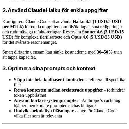
2. Använd Claude Haiku för enkla uppgifter
Konfigurera Claude Code att använda
Haiku 4.5 (1 USD/5 USD
per MTok)
för enkla uppgifter som filsökningar, små redigeringar
och rutinmässiga refaktoreringar. Reservera
Sonnet 4.6 (3 USD/15
USD)
för komplexa flerfilsarbete och
Opus 4.6 (5 USD/25 USD)
för det svåraste resonemanget.
Smart dirigering ensam kan sänka kostnaderna med
30–50%
utan
att tappa kapacitet.
3. Optimera dina prompts och kontext
Släpp inte hela kodbaser i kontexten
- referera till specifika
filer
Rensa kontexten mellan orelaterade uppgifter
- förhindrar
token-uppblåsthet
Använd kortare systemprompter
- Anthropic's cachning
hjälper men kortare prompter cachas billigare
Undvik spekulativa filäsningar
- ange för Claude Code
vilka filer som är relevanta