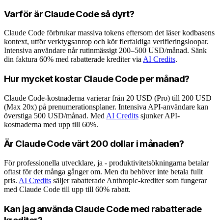
Varför är Claude Code så dyrt?
Claude Code förbrukar massiva tokens eftersom det läser kodbasens
kontext, utför verktygsanrop och kör flerfaldiga verifieringsloopar.
Intensiva användare når rutinmässigt 200–500 USD/månad. Sänk
din faktura 60% med rabatterade krediter via
AI Credits
.
Hur mycket kostar Claude Code per månad?
Claude Code-kostnaderna varierar från 20 USD (Pro) till 200 USD
(Max 20x) på prenumerationsplaner. Intensiva API-användare kan
överstiga 500 USD/månad. Med
AI Credits
sjunker API-
kostnaderna med upp till 60%.
Är Claude Code värt 200 dollar i månaden?
För professionella utvecklare, ja - produktivitetsökningarna betalar
oftast för det många gånger om. Men du behöver inte betala fullt
pris.
AI Credits
säljer rabatterade Anthropic-krediter som fungerar
med Claude Code till upp till 60% rabatt.
Kan jag använda Claude Code med rabatterade