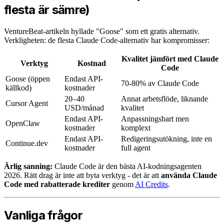
flesta är sämre)
VentureBeat-artikeln hyllade "Goose" som ett gratis alternativ.
Verkligheten: de flesta Claude Code-alternativ har kompromisser:
Kvalitet jämfört med Claude
Verktyg
Kostnad
Code
Goose (öppen
Endast API-
70-80% av Claude Code
källkod)
kostnader
20–40
Annat arbetsflöde, liknande
Cursor Agent
USD/månad
kvalitet
Endast API-
Anpassningsbart men
OpenClaw
kostnader
komplext
Endast API-
Redigeringsutökning, inte en
Continue.dev
kostnader
full agent
Ärlig sanning:
Claude Code är den bästa AI-kodningsagenten
2026. Rätt drag är inte att byta verktyg - det är att
använda Claude
Code med rabatterade krediter
genom
AI Credits
.
Vanliga frågor