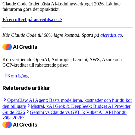
Claude Code är det bästa AI-kodningsverktyget 2026. Låt inte
fakturorna göra det opraktiskt.
Få en offert på aicredits.co ->
Kör Claude Code till 60% lägre kostnad. Spara på
aicredits.co
.
Köp verifierade OpenAI, Anthropic, Gemini, AWS, Azure och
GCP-krediter till rabatterade priser.
Kom igång
Relaterade artiklar
OpenClaw AI Agent: Bästa modellerna, kostnader och hur du kör
den billigare
Mistral, xAI Grok & DeepSeek: Budget AI Provider
Guide 2026
Gemini vs Claude vs GPT-5: Vilket AI-API bör du
välja 2026?