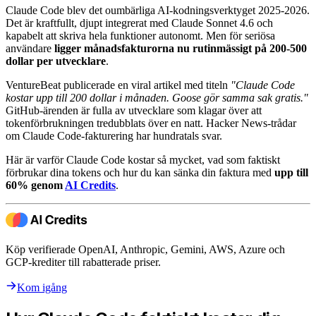
Claude Code blev det oumbärliga AI-kodningsverktyget 2025-2026.
Det är kraftfullt, djupt integrerat med Claude Sonnet 4.6 och
kapabelt att skriva hela funktioner autonomt. Men för seriösa
användare
ligger månadsfakturorna nu rutinmässigt på 200-500
dollar per utvecklare
.
VentureBeat publicerade en viral artikel med titeln
"Claude Code
kostar upp till 200 dollar i månaden. Goose gör samma sak gratis."
GitHub-ärenden är fulla av utvecklare som klagar över att
tokenförbrukningen tredubblats över en natt. Hacker News-trådar
om Claude Code-fakturering har hundratals svar.
Här är varför Claude Code kostar så mycket, vad som faktiskt
förbrukar dina tokens och hur du kan sänka din faktura med
upp till
60% genom
AI Credits
.
Köp verifierade OpenAI, Anthropic, Gemini, AWS, Azure och
GCP-krediter till rabatterade priser.
Kom igång