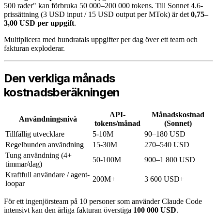
500 rader" kan förbruka 50 000–200 000 tokens. Till Sonnet 4.6-
prissättning (3 USD input / 15 USD output per MTok) är det
0,75–
3,00 USD per uppgift
.
Multiplicera med hundratals uppgifter per dag över ett team och
fakturan exploderar.
Den verkliga månads
kostnadsberäkningen
API-
Månadskostnad
Användningsnivå
tokens/månad
(Sonnet)
Tillfällig utvecklare
5-10M
90–180 USD
Regelbunden användning
15-30M
270–540 USD
Tung användning (4+
50-100M
900–1 800 USD
timmar/dag)
Kraftfull användare / agent-
200M+
3 600 USD+
loopar
För ett ingenjörsteam på 10 personer som använder Claude Code
intensivt kan den årliga fakturan överstiga
100 000 USD
.