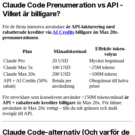
Claude Code Prenumeration vs API -
Vilket är billigare?
För de flesta intensiva användare
är API-fakturering med
rabatterade krediter via
AI Credits
billigare än Max 20x-
prenumerationen
.
Effektiv token-
Plan
Månadskostnad
volym
Claude Pro
20 USD
Mycket begränsad
Claude Max 5x
100 USD
~25M tokens
Claude Max 20x
200 USD
~100M tokens
API + AI Credits (50%
Betala per
Obegränsat till halva
rabatt)
användning
priset
För utvecklare som konsekvent använder >150M tokens/månad
är
API + rabatterade krediter billigare
än Max 20x. För lättare
användare är Max 20x vettigt – tills du når gränsen och ändå
övergår till API.
Claude Code-alternativ (Och varför de