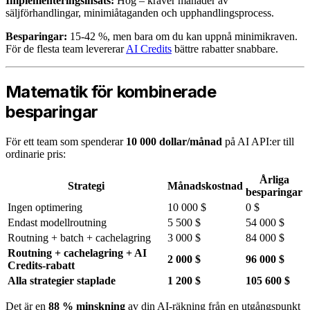
Implementeringsinsats:
Hög – kräver månader av
säljförhandlingar, minimiåtaganden och upphandlingsprocess.
Besparingar:
15-42 %, men bara om du kan uppnå minimikraven.
För de flesta team levererar
AI Credits
bättre rabatter snabbare.
Matematik för kombinerade
besparingar
För ett team som spenderar
10 000 dollar/månad
på AI API:er till
ordinarie pris:
Årliga
Strategi
Månadskostnad
besparingar
Ingen optimering
10 000 $
0 $
Endast modellroutning
5 500 $
54 000 $
Routning + batch + cachelagring
3 000 $
84 000 $
Routning + cachelagring + AI
2 000 $
96 000 $
Credits-rabatt
Alla strategier staplade
1 200 $
105 600 $
Det är en
88 % minskning
av din AI-räkning från en utgångspunkt