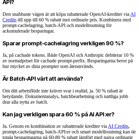
API?
Den snabbaste vägen är att köpa rabatterade OpenAI-krediter via
AI
Credits
till upp till 60 % rabatt mot ordinarie pris. Kombinera med
prompt-cachelagring, batch-API och modellroutning för
ackumulerade besparingar.
Sparar prompt-cachelagring verkligen 90 %?
Ja, på cachade tokens. Både OpenAI och Anthropic debiterar 10 %
av normalpriset för cachade prompt-prefix. Besparingarna beror på
hur mycket av dina prompter som återanvänds.
Är Batch-API värt att använda?
Om ditt arbetsflöde inte kräver svar i realtid, ja. 50 % rabatt är
betydande. Dokumentanalys, batchbearbetning och nattliga jobb
drar alla nytta av batch.
Kan jag verkligen spara 60 % på AI API:er?
Ja. Genom en kombination av rabatterade krediter via
AI Credits
,
prompt-cachelagring, batch-API:er och smart modellroutning kan de
totala besparingarna nå 60-80 % rabatt jämfört med naiva ordinarie