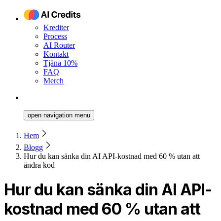
Krediter
Process
AI Router
Kontakt
Tjäna 10%
FAQ
Merch
open navigation menu
Hem
Blogg
Hur du kan sänka din AI API-kostnad med 60 % utan att
ändra kod
Hur du kan sänka din AI API-
kostnad med 60 % utan att