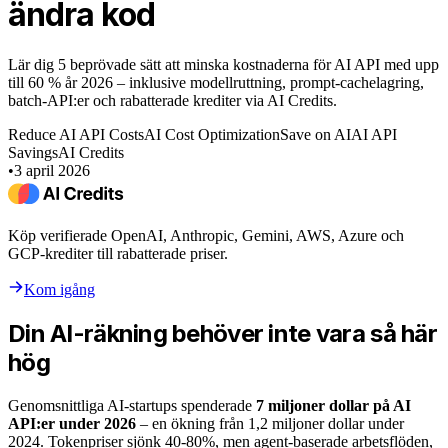
ändra kod
Lär dig 5 beprövade sätt att minska kostnaderna för AI API med upp
till 60 % år 2026 – inklusive modellruttning, prompt-cachelagring,
batch-API:er och rabatterade krediter via AI Credits.
Reduce AI API Costs
AI Cost Optimization
Save on AI
AI API
Savings
AI Credits
•
3 april 2026
Köp verifierade OpenAI, Anthropic, Gemini, AWS, Azure och
GCP-krediter till rabatterade priser.
Kom igång
Din AI-räkning behöver inte vara så här
hög
Genomsnittliga AI-startups spenderade
7 miljoner dollar på AI
API:er under 2026
– en ökning från 1,2 miljoner dollar under
2024. Tokenpriser sjönk 40-80%, men agent-baserade arbetsflöden,