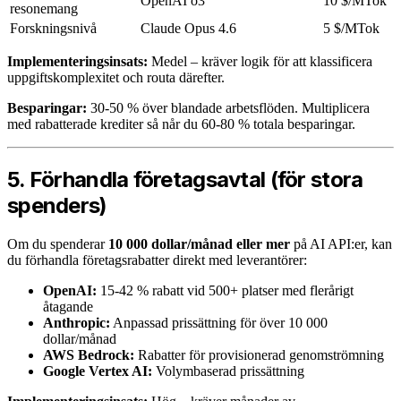
OpenAI o3
10 $/MTok
resonemang
Forskningsnivå
Claude Opus 4.6
5 $/MTok
Implementeringsinsats:
Medel – kräver logik för att klassificera
uppgiftskomplexitet och routa därefter.
Besparingar:
30-50 % över blandade arbetsflöden. Multiplicera
med rabatterade krediter så når du 60-80 % totala besparingar.
5. Förhandla företagsavtal (för stora
spenders)
Om du spenderar
10 000 dollar/månad eller mer
på AI API:er, kan
du förhandla företagsrabatter direkt med leverantörer:
OpenAI:
15-42 % rabatt vid 500+ platser med flerårigt
åtagande
Anthropic:
Anpassad prissättning för över 10 000
dollar/månad
AWS Bedrock:
Rabatter för provisionerad genomströmning
Google Vertex AI:
Volymbaserad prissättning