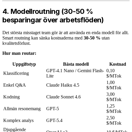
4. Modellroutning (30-50 %
besparingar över arbetsflöden)
Det största misstaget team gör är att använda en enda modell för allt.
Smart routning kan sänka kostnaderna med
30-50 %
utan
kvalitetsförlust.
Hur man routar:
Uppgiftstyp
Bästa modell
Kostnad
GPT-4.1 Nano / Gemini Flash-
0,10
Klassificering
Lite
$/MTok
1,00
Enkel Q&A
Claude Haiku 4.5
$/MTok
3,00
Kodning
Claude Sonnet 4.6
$/MTok
1,25
Allmän resonemang
GPT-5
$/MTok
2,50
Komplex analys
GPT-5.4
$/MTok
Djupgående