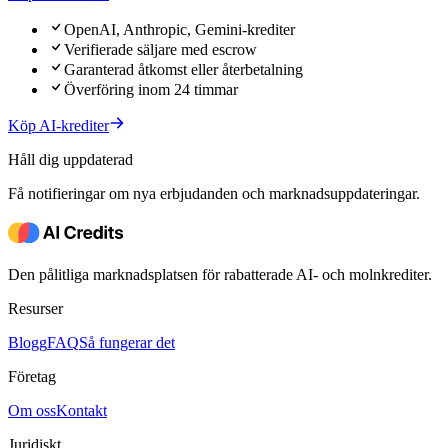
OpenAI, Anthropic, Gemini-krediter
Verifierade säljare med escrow
Garanterad åtkomst eller återbetalning
Överföring inom 24 timmar
Köp AI-krediter
Håll dig uppdaterad
Få notifieringar om nya erbjudanden och marknadsuppdateringar.
Den pålitliga marknadsplatsen för rabatterade AI- och molnkrediter.
Resurser
Blogg
FAQ
Så fungerar det
Företag
Om oss
Kontakt
Juridiskt