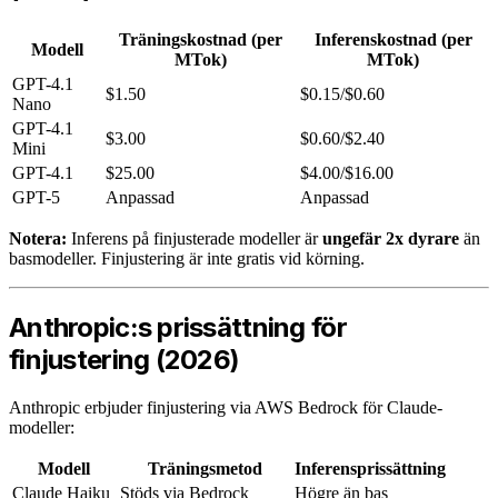
Träningskostnad (per
Inferenskostnad (per
Modell
MTok)
MTok)
GPT-4.1
$1.50
$0.15/$0.60
Nano
GPT-4.1
$3.00
$0.60/$2.40
Mini
GPT-4.1
$25.00
$4.00/$16.00
GPT-5
Anpassad
Anpassad
Notera:
Inferens på finjusterade modeller är
ungefär 2x dyrare
än
basmodeller. Finjustering är inte gratis vid körning.
Anthropic:s prissättning för
finjustering (2026)
Anthropic erbjuder finjustering via AWS Bedrock för Claude-
modeller:
Modell
Träningsmetod
Inferensprissättning
Claude Haiku
Stöds via Bedrock
Högre än bas