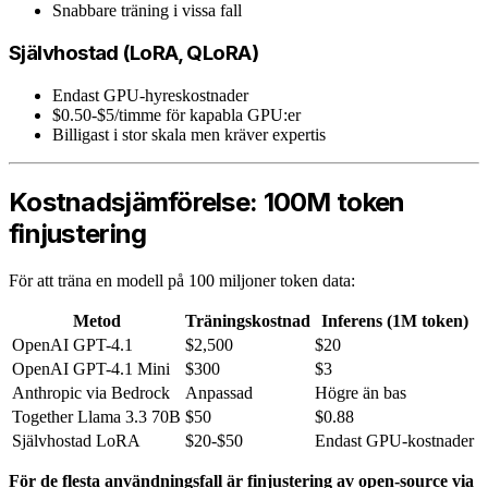
Snabbare träning i vissa fall
Självhostad (LoRA, QLoRA)
Endast GPU-hyreskostnader
$0.50-$5/timme för kapabla GPU:er
Billigast i stor skala men kräver expertis
Kostnadsjämförelse: 100M token
finjustering
För att träna en modell på 100 miljoner token data:
Metod
Träningskostnad
Inferens (1M token)
OpenAI GPT-4.1
$2,500
$20
OpenAI GPT-4.1 Mini
$300
$3
Anthropic via Bedrock
Anpassad
Högre än bas
Together Llama 3.3 70B
$50
$0.88
Självhostad LoRA
$20-$50
Endast GPU-kostnader
För de flesta användningsfall är finjustering av open-source via