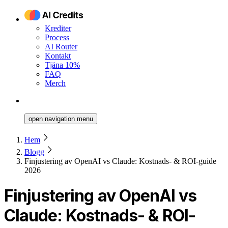
Krediter
Process
AI Router
Kontakt
Tjäna 10%
FAQ
Merch
open navigation menu
Hem
Blogg
Finjustering av OpenAI vs Claude: Kostnads- & ROI-guide
2026
Finjustering av OpenAI vs
Claude: Kostnads- & ROI-