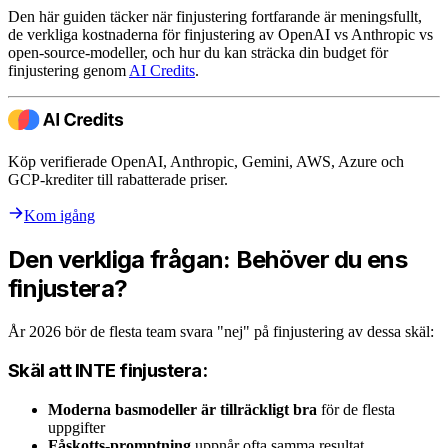
Den här guiden täcker när finjustering fortfarande är meningsfullt,
de verkliga kostnaderna för finjustering av OpenAI vs Anthropic vs
open-source-modeller, och hur du kan sträcka din budget för
finjustering genom
AI Credits
.
Köp verifierade OpenAI, Anthropic, Gemini, AWS, Azure och
GCP-krediter till rabatterade priser.
Kom igång
Den verkliga frågan: Behöver du ens
finjustera?
År 2026 bör de flesta team svara "nej" på finjustering av dessa skäl:
Skäl att INTE finjustera:
Moderna basmodeller är tillräckligt bra
för de flesta
uppgifter
Fåskotts-promptning
uppnår ofta samma resultat