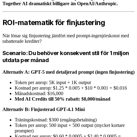
Together AI dramatiskt billigare än OpenAI/Anthropic.
ROI-matematik för finjustering
När lönar sig finjustering jämfört med prompt-ingenjörskonst med
rabatterade krediter?
Scenario: Du behöver konsekvent stil för 1 miljon
utdata per månad
Alternativ A: GPT-5 med detaljerad prompt (ingen finjustering)
Token per anrop: 5K input + 1K output
Kostnad per anrop: $1.25 * 0.005 + $10 * 0.001 = $0.016
Månadskostnad: $16,000
Med AI Credits till 50% rabatt: $8,000/månad
Alternativ B: Finjusterad GPT-4.1 Mini
Träningskostnad: $300 (engångsbetalning)
Token per anrop: 500 input + 500 output (mycket kortare
prompter)
Kostnad per anrop: $0.60 * 0.0005 + $2.40 * 0.0005 =