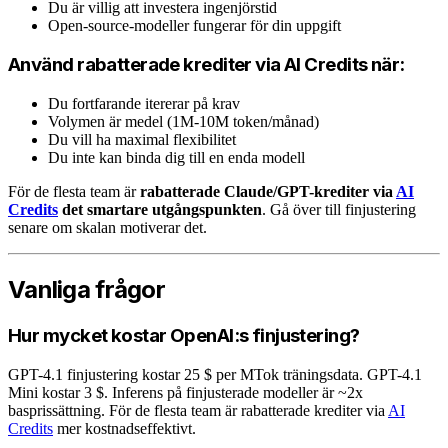
Du är villig att investera ingenjörstid
Open-source-modeller fungerar för din uppgift
Använd rabatterade krediter via AI Credits när:
Du fortfarande itererar på krav
Volymen är medel (1M-10M token/månad)
Du vill ha maximal flexibilitet
Du inte kan binda dig till en enda modell
För de flesta team är
rabatterade Claude/GPT-krediter via
AI
Credits
det smartare utgångspunkten
. Gå över till finjustering
senare om skalan motiverar det.
Vanliga frågor
Hur mycket kostar OpenAI:s finjustering?
GPT-4.1 finjustering kostar 25 $ per MTok träningsdata. GPT-4.1
Mini kostar 3 $. Inferens på finjusterade modeller är ~2x
basprissättning. För de flesta team är rabatterade krediter via
AI
Credits
mer kostnadseffektivt.