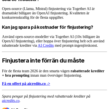
Open-source (Llama, Mistral) finjustering via Together AI är
dramatiskt billigare än OpenAI finjustering. Kvaliteten är
konkurrenskraftig för de flesta uppgifter.
Kan jag spara på kostnader för finjustering?
Använd open-source-modeller via Together AI (10x billigare än
OpenAI finjustering), eller hoppa över finjustering helt och använd
rabatterade krediter via
AI Credits
med prompt-ingenjörskonst.
Finjustera inte förrän du måste
För de flesta team 2026 är den smarta vägen
rabatterade krediter
+ bra prompting
innan man överväger finjustering.
Få en offert på aicredits.co ->
Spara pengar på finjustering med rabatterade krediter på
aicredits.co
.