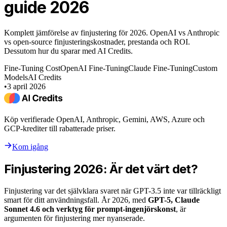
guide 2026
Komplett jämförelse av finjustering för 2026. OpenAI vs Anthropic
vs open-source finjusteringskostnader, prestanda och ROI.
Dessutom hur du sparar med AI Credits.
Fine-Tuning Cost
OpenAI Fine-Tuning
Claude Fine-Tuning
Custom
Models
AI Credits
•
3 april 2026
Köp verifierade OpenAI, Anthropic, Gemini, AWS, Azure och
GCP-krediter till rabatterade priser.
Kom igång
Finjustering 2026: Är det värt det?
Finjustering var det självklara svaret när GPT-3.5 inte var tillräckligt
smart för ditt användningsfall. År 2026, med
GPT-5, Claude
Sonnet 4.6 och verktyg för prompt-ingenjörskonst
, är
argumenten för finjustering mer nyanserade.