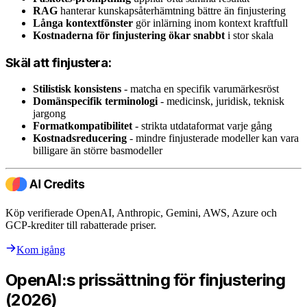
RAG
hanterar kunskapsåterhämtning bättre än finjustering
Långa kontextfönster
gör inlärning inom kontext kraftfull
Kostnaderna för finjustering ökar snabbt
i stor skala
Skäl att finjustera:
Stilistisk konsistens
- matcha en specifik varumärkesröst
Domänspecifik terminologi
- medicinsk, juridisk, teknisk
jargong
Formatkompatibilitet
- strikta utdataformat varje gång
Kostnadsreducering
- mindre finjusterade modeller kan vara
billigare än större basmodeller
Köp verifierade OpenAI, Anthropic, Gemini, AWS, Azure och
GCP-krediter till rabatterade priser.
Kom igång
OpenAI:s prissättning för finjustering
(2026)