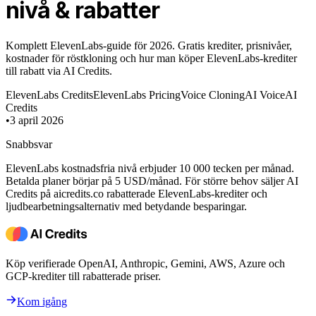
nivå & rabatter
Komplett ElevenLabs-guide för 2026. Gratis krediter, prisnivåer,
kostnader för röstkloning och hur man köper ElevenLabs-krediter
till rabatt via AI Credits.
ElevenLabs Credits
ElevenLabs Pricing
Voice Cloning
AI Voice
AI
Credits
•
3 april 2026
Snabbsvar
ElevenLabs kostnadsfria nivå erbjuder 10 000 tecken per månad.
Betalda planer börjar på 5 USD/månad. För större behov säljer AI
Credits på aicredits.co rabatterade ElevenLabs-krediter och
ljudbearbetningsalternativ med betydande besparingar.
Köp verifierade OpenAI, Anthropic, Gemini, AWS, Azure och
GCP-krediter till rabatterade priser.
Kom igång