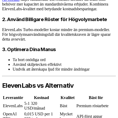
behöver mer kapacitet än standardnivåerna erbjuder. Kombinera
ElevenLabs-kvalitet med betydande kostnadsbesparingar.
2. Använd Billigare Röster för Högvolymarbete
ElevenLabs Turbo-modeller kostar mindre än premium-modeller.
För högvolymsanvändningsfall där kvalitetskraven är lägre sparar
detta avsevärt.
3. Optimera Dina Manus
Ta bort onödiga ord
Använd skiljetecken effektivt
Undvik att återskapa ljud för mindre ändringar
ElevenLabs vs Alternativ
Leverantör
Kostnad
Kvalitet
Bäst för
5-1 320
ElevenLabs
Bäst
Premium röstarbete
USD/månad
OpenAI
0,015 USD per 1
Mycket
API-först appar