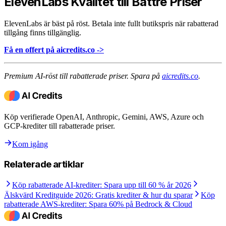
ElevenLabs Kvalitet till Bättre Priser
ElevenLabs är bäst på röst. Betala inte fullt butikspris när rabatterad
tillgång finns tillgänglig.
Få en offert på aicredits.co ->
Premium AI-röst till rabatterade priser. Spara på
aicredits.co
.
Köp verifierade OpenAI, Anthropic, Gemini, AWS, Azure och
GCP-krediter till rabatterade priser.
Kom igång
Relaterade artiklar
Köp rabatterade AI-krediter: Spara upp till 60 % år 2026
Älskvärd Kreditguide 2026: Gratis krediter & hur du sparar
Köp
rabatterade AWS-krediter: Spara 60% på Bedrock & Cloud