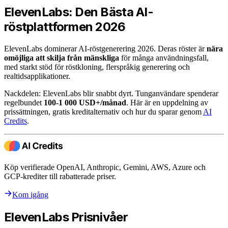
ElevenLabs: Den Bästa AI-
röstplattformen 2026
ElevenLabs dominerar AI-röstgenerering 2026. Deras röster är
nära
omöjliga att skilja från mänskliga
för många användningsfall,
med starkt stöd för röstkloning, flerspråkig generering och
realtidsapplikationer.
Nackdelen: ElevenLabs blir snabbt dyrt. Tunganvändare spenderar
regelbundet
100-1 000 USD+/månad
. Här är en uppdelning av
prissättningen, gratis kreditalternativ och hur du sparar genom
AI
Credits
.
Köp verifierade OpenAI, Anthropic, Gemini, AWS, Azure och
GCP-krediter till rabatterade priser.
Kom igång
ElevenLabs Prisnivåer