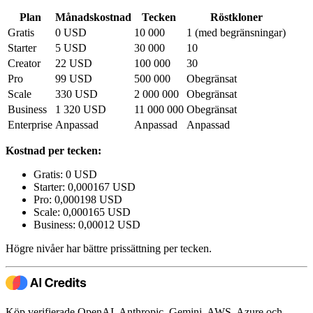
Plan
Månadskostnad
Tecken
Röstkloner
Gratis
0 USD
10 000
1 (med begränsningar)
Starter
5 USD
30 000
10
Creator
22 USD
100 000
30
Pro
99 USD
500 000
Obegränsat
Scale
330 USD
2 000 000
Obegränsat
Business
1 320 USD
11 000 000
Obegränsat
Enterprise
Anpassad
Anpassad
Anpassad
Kostnad per tecken:
Gratis: 0 USD
Starter: 0,000167 USD
Pro: 0,000198 USD
Scale: 0,000165 USD
Business: 0,00012 USD
Högre nivåer har bättre prissättning per tecken.
Köp verifierade OpenAI, Anthropic, Gemini, AWS, Azure och