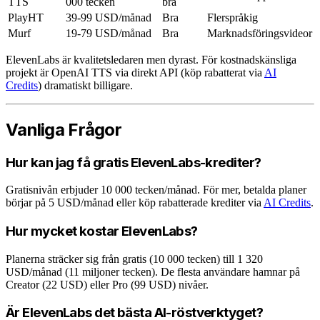
TTS
000 tecken
bra
PlayHT
39-99 USD/månad
Bra
Flerspråkig
Murf
19-79 USD/månad
Bra
Marknadsföringsvideor
ElevenLabs är kvalitetsledaren men dyrast. För kostnadskänsliga
projekt är OpenAI TTS via direkt API (köp rabatterat via
AI
Credits
) dramatiskt billigare.
Vanliga Frågor
Hur kan jag få gratis ElevenLabs-krediter?
Gratisnivån erbjuder 10 000 tecken/månad. För mer, betalda planer
börjar på 5 USD/månad eller köp rabatterade krediter via
AI Credits
.
Hur mycket kostar ElevenLabs?
Planerna sträcker sig från gratis (10 000 tecken) till 1 320
USD/månad (11 miljoner tecken). De flesta användare hamnar på
Creator (22 USD) eller Pro (99 USD) nivåer.
Är ElevenLabs det bästa AI-röstverktyget?