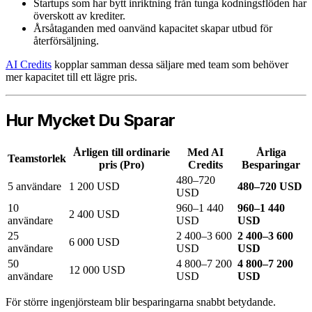
Startups som har bytt inriktning från tunga kodningsflöden har
överskott av krediter.
Årsåtaganden med oanvänd kapacitet skapar utbud för
återförsäljning.
AI Credits
kopplar samman dessa säljare med team som behöver
mer kapacitet till ett lägre pris.
Hur Mycket Du Sparar
Årligen till ordinarie
Med AI
Årliga
Teamstorlek
pris (Pro)
Credits
Besparingar
480–720
5 användare
1 200 USD
480–720 USD
USD
10
960–1 440
960–1 440
2 400 USD
användare
USD
USD
25
2 400–3 600
2 400–3 600
6 000 USD
användare
USD
USD
50
4 800–7 200
4 800–7 200
12 000 USD
användare
USD
USD
För större ingenjörsteam blir besparingarna snabbt betydande.