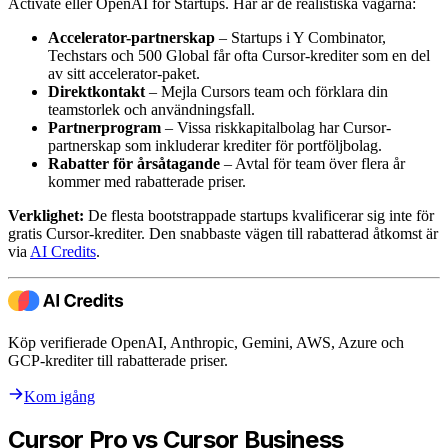
Activate eller OpenAI for Startups. Här är de realistiska vägarna:
Accelerator-partnerskap
– Startups i Y Combinator,
Techstars och 500 Global får ofta Cursor-krediter som en del
av sitt accelerator-paket.
Direktkontakt
– Mejla Cursors team och förklara din
teamstorlek och användningsfall.
Partnerprogram
– Vissa riskkapitalbolag har Cursor-
partnerskap som inkluderar krediter för portföljbolag.
Rabatter för årsåtagande
– Avtal för team över flera år
kommer med rabatterade priser.
Verklighet:
De flesta bootstrappade startups kvalificerar sig inte för
gratis Cursor-krediter. Den snabbaste vägen till rabatterad åtkomst är
via
AI Credits
.
Köp verifierade OpenAI, Anthropic, Gemini, AWS, Azure och
GCP-krediter till rabatterade priser.
Kom igång
Cursor Pro vs Cursor Business