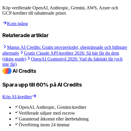
Köp verifierade OpenAI, Anthropic, Gemini, AWS, Azure och
GCP-krediter till rabatterade priser.
Kom igång
Relaterade artiklar
Manus AI Credits: Gratis provperioder, obegränsade och billigare
alternativ
Gratis Claude API-krediter 2026: Så här får du dem
(riktig guide)
OpenAI Gratisnivå 2026: Vad du faktiskt får (och
inte får)
Spara upp till 60% på AI Credits
Köp AI-krediter
OpenAI, Anthropic, Gemini-krediter
Verifierade säljare med escrow
Garanterad åtkomst eller återbetalning
Överföring inom 24 timmar