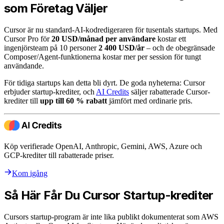
som Företag Väljer
Cursor är nu standard-AI-kodredigeraren för tusentals startups. Med
Cursor Pro för
20 USD/månad per användare
kostar ett
ingenjörsteam på 10 personer
2 400 USD/år
– och de obegränsade
Composer/Agent-funktionerna kostar mer per session för tungt
användande.
För tidiga startups kan detta bli dyrt. De goda nyheterna: Cursor
erbjuder startup-krediter, och
AI Credits
säljer rabatterade Cursor-
krediter till
upp till 60 % rabatt
jämfört med ordinarie pris.
Köp verifierade OpenAI, Anthropic, Gemini, AWS, Azure och
GCP-krediter till rabatterade priser.
Kom igång
Så Här Får Du Cursor Startup-krediter
Cursors startup-program är inte lika publikt dokumenterat som AWS