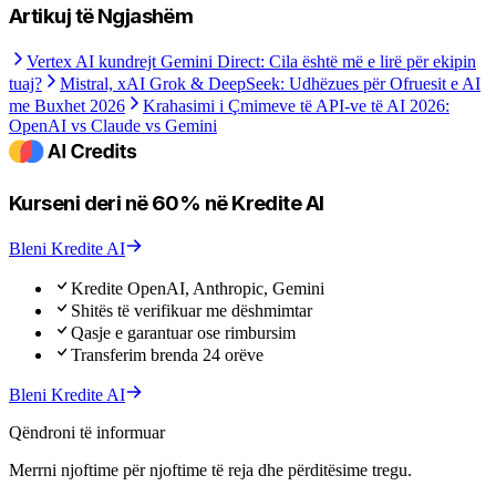
Artikuj të Ngjashëm
Vertex AI kundrejt Gemini Direct: Cila është më e lirë për ekipin
tuaj?
Mistral, xAI Grok & DeepSeek: Udhëzues për Ofruesit e AI
me Buxhet 2026
Krahasimi i Çmimeve të API-ve të AI 2026:
OpenAI vs Claude vs Gemini
Kurseni deri në 60% në Kredite AI
Bleni Kredite AI
Kredite OpenAI, Anthropic, Gemini
Shitës të verifikuar me dëshmimtar
Qasje e garantuar ose rimbursim
Transferim brenda 24 orëve
Bleni Kredite AI
Qëndroni të informuar
Merrni njoftime për njoftime të reja dhe përditësime tregu.