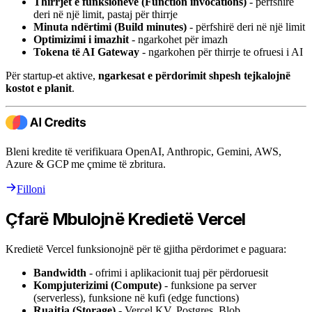
Thirrjet e funksioneve (Function invocations)
- përfshirë
deri në një limit, pastaj për thirrje
Minuta ndërtimi (Build minutes)
- përfshirë deri në një limit
Optimizimi i imazhit
- ngarkohet për imazh
Tokena të AI Gateway
- ngarkohen për thirrje te ofruesi i AI
Për startup-et aktive,
ngarkesat e përdorimit shpesh tejkalojnë
kostot e planit
.
Bleni kredite të verifikuara OpenAI, Anthropic, Gemini, AWS,
Azure & GCP me çmime të zbritura.
Filloni
Çfarë Mbulojnë Kredietë Vercel
Kredietë Vercel funksionojnë për të gjitha përdorimet e paguara:
Bandwidth
- ofrimi i aplikacionit tuaj për përdoruesit
Kompjuterizimi (Compute)
- funksione pa server
(serverless), funksione në kufi (edge functions)
Ruajtja (Storage)
- Vercel KV, Postgres, Blob