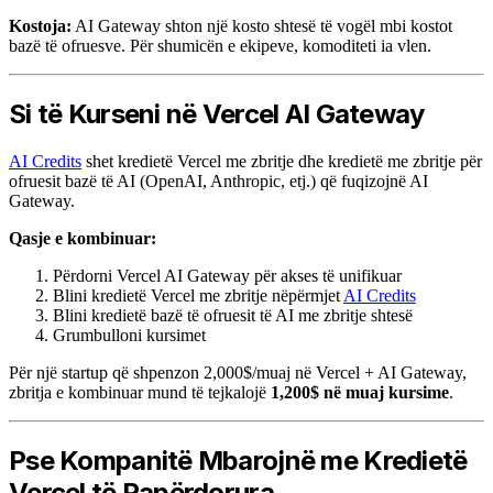
Kostoja:
AI Gateway shton një kosto shtesë të vogël mbi kostot
bazë të ofruesve. Për shumicën e ekipeve, komoditeti ia vlen.
Si të Kurseni në Vercel AI Gateway
AI Credits
shet kredietë Vercel me zbritje dhe kredietë me zbritje për
ofruesit bazë të AI (OpenAI, Anthropic, etj.) që fuqizojnë AI
Gateway.
Qasje e kombinuar:
Përdorni Vercel AI Gateway për akses të unifikuar
Blini kredietë Vercel me zbritje nëpërmjet
AI Credits
Blini kredietë bazë të ofruesit të AI me zbritje shtesë
Grumbulloni kursimet
Për një startup që shpenzon 2,000$/muaj në Vercel + AI Gateway,
zbritja e kombinuar mund të tejkalojë
1,200$ në muaj kursime
.
Pse Kompanitë Mbarojnë me Kredietë
Vercel të Papërdorura