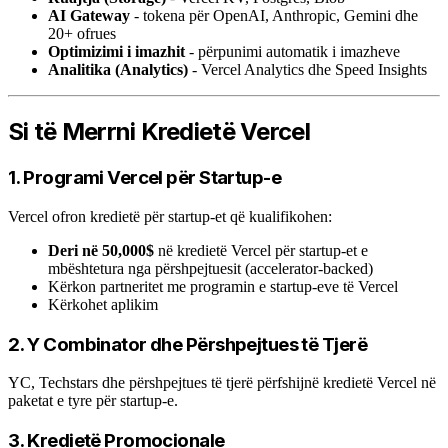
AI Gateway
- tokena për OpenAI, Anthropic, Gemini dhe
20+ ofrues
Optimizimi i imazhit
- përpunimi automatik i imazheve
Analitika (Analytics)
- Vercel Analytics dhe Speed Insights
Si të Merrni Kredietë Vercel
1. Programi Vercel për Startup-e
Vercel ofron kredietë për startup-et që kualifikohen:
Deri në 50,000$
në kredietë Vercel për startup-et e
mbështetura nga përshpejtuesit (accelerator-backed)
Kërkon partneritet me programin e startup-eve të Vercel
Kërkohet aplikim
2. Y Combinator dhe Përshpejtues të Tjerë
YC, Techstars dhe përshpejtues të tjerë përfshijnë kredietë Vercel në
paketat e tyre për startup-e.
3. Kredietë Promocionale