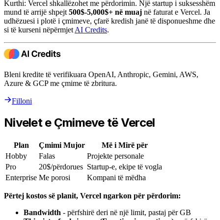
Kurthi: Vercel shkallëzohet me përdorimin. Një startup i suksesshëm
mund të arrijë shpejt
500$-5,000$+ në muaj
në faturat e Vercel. Ja
udhëzuesi i plotë i çmimeve, çfarë kredish janë të disponueshme dhe
si të kurseni nëpërmjet
AI Credits
.
Bleni kredite të verifikuara OpenAI, Anthropic, Gemini, AWS,
Azure & GCP me çmime të zbritura.
Filloni
Nivelet e Çmimeve të Vercel
Plan
Çmimi Mujor
Më i Mirë për
Hobby
Falas
Projekte personale
Pro
20$/përdorues
Startup-e, ekipe të vogla
Enterprise
Me porosi
Kompani të mëdha
Përtej kostos së planit, Vercel ngarkon për përdorim:
Bandwidth
- përfshirë deri në një limit, pastaj për GB