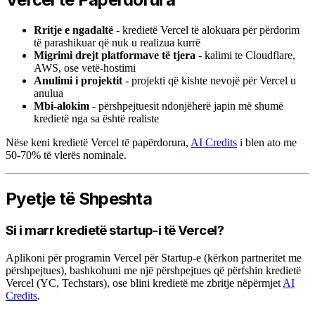
Rritje e ngadaltë
- kredietë Vercel të alokuara për përdorim
të parashikuar që nuk u realizua kurrë
Migrimi drejt platformave të tjera
- kalimi te Cloudflare,
AWS, ose vetë-hostimi
Anulimi i projektit
- projekti që kishte nevojë për Vercel u
anulua
Mbi-alokim
- përshpejtuesit ndonjëherë japin më shumë
kredietë nga sa është realiste
Nëse keni kredietë Vercel të papërdorura,
AI Credits
i blen ato me
50-70% të vlerës nominale.
Pyetje të Shpeshta
Si i marr kredietë startup-i të Vercel?
Aplikoni për programin Vercel për Startup-e (kërkon partneritet me
përshpejtues), bashkohuni me një përshpejtues që përfshin kredietë
Vercel (YC, Techstars), ose blini kredietë me zbritje nëpërmjet
AI
Credits
.