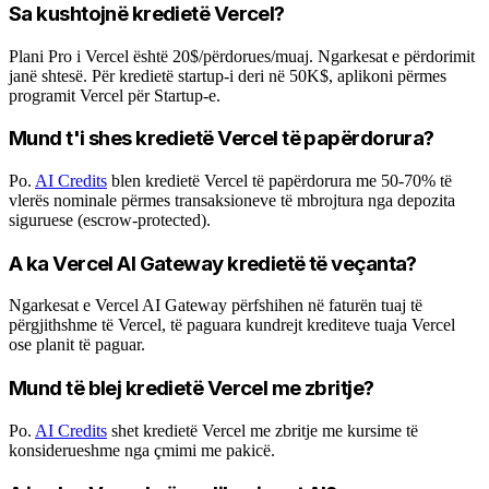
Sa kushtojnë kredietë Vercel?
Plani Pro i Vercel është 20$/përdorues/muaj. Ngarkesat e përdorimit
janë shtesë. Për kredietë startup-i deri në 50K$, aplikoni përmes
programit Vercel për Startup-e.
Mund t'i shes kredietë Vercel të papërdorura?
Po.
AI Credits
blen kredietë Vercel të papërdorura me 50-70% të
vlerës nominale përmes transaksioneve të mbrojtura nga depozita
siguruese (escrow-protected).
A ka Vercel AI Gateway kredietë të veçanta?
Ngarkesat e Vercel AI Gateway përfshihen në faturën tuaj të
përgjithshme të Vercel, të paguara kundrejt krediteve tuaja Vercel
ose planit të paguar.
Mund të blej kredietë Vercel me zbritje?
Po.
AI Credits
shet kredietë Vercel me zbritje me kursime të
konsiderueshme nga çmimi me pakicë.