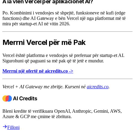
A ia vlen Vercel për aplikacionet AI?
Po. Kombinimi i vendosjes së shpejtë, funksioneve në kufi (edge
functions) dhe AI Gateway e bën Vercel një nga platformat më të
mira për startup-et AI në vitin 2026.
Merrni Vercel për më Pak
Vercel është platforma e vendosjes së preferuar për startup-et AI.
Sigurohuni që paguani sa më pak që të jetë e mundur.
Merrni një ofertë në aicredits.co ->
Vercel + AI Gateway me zbritje. Kurseni në
aicredits.co
.
Bleni kredite të verifikuara OpenAI, Anthropic, Gemini, AWS,
Azure & GCP me çmime të zbritura.
Filloni