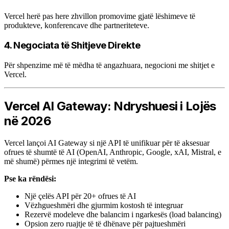
Vercel herë pas here zhvillon promovime gjatë lëshimeve të
produkteve, konferencave dhe partneriteteve.
4. Negociata të Shitjeve Direkte
Për shpenzime më të mëdha të angazhuara, negocioni me shitjet e
Vercel.
Vercel AI Gateway: Ndryshuesi i Lojës
në 2026
Vercel lançoi AI Gateway si një API të unifikuar për të aksesuar
ofrues të shumtë të AI (OpenAI, Anthropic, Google, xAI, Mistral, e
më shumë) përmes një integrimi të vetëm.
Pse ka rëndësi:
Një çelës API për 20+ ofrues të AI
Vëzhgueshmëri dhe gjurmim kostosh të integruar
Rezervë modeleve dhe balancim i ngarkesës (load balancing)
Opsion zero ruajtje të të dhënave për pajtueshmëri