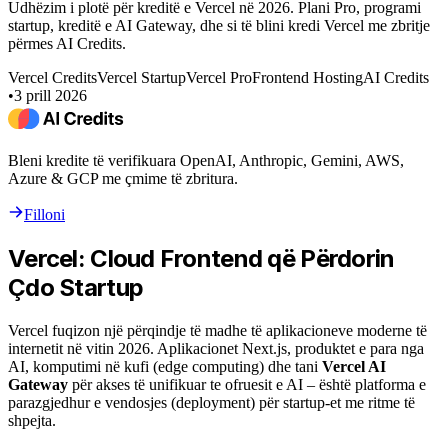
Udhëzim i plotë për kreditë e Vercel në 2026. Plani Pro, programi
startup, kreditë e AI Gateway, dhe si të blini kredi Vercel me zbritje
përmes AI Credits.
Vercel Credits
Vercel Startup
Vercel Pro
Frontend Hosting
AI Credits
•
3 prill 2026
Bleni kredite të verifikuara OpenAI, Anthropic, Gemini, AWS,
Azure & GCP me çmime të zbritura.
Filloni
Vercel: Cloud Frontend që Përdorin
Çdo Startup
Vercel fuqizon një përqindje të madhe të aplikacioneve moderne të
internetit në vitin 2026. Aplikacionet Next.js, produktet e para nga
AI, komputimi në kufi (edge computing) dhe tani
Vercel AI
Gateway
për akses të unifikuar te ofruesit e AI – është platforma e
parazgjedhur e vendosjes (deployment) për startup-et me ritme të
shpejta.