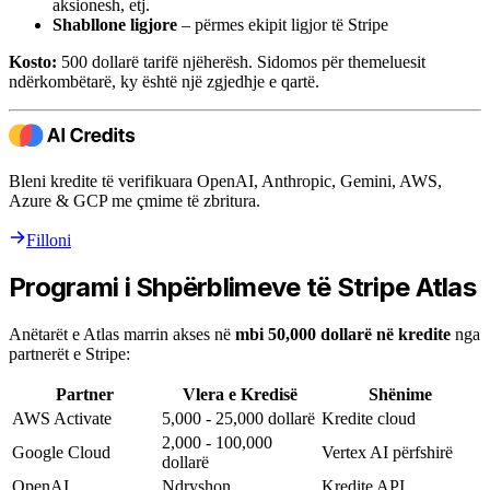
aksionesh, etj.
Shabllone ligjore
– përmes ekipit ligjor të Stripe
Kosto:
500 dollarë tarifë njëherësh. Sidomos për themeluesit
ndërkombëtarë, ky është një zgjedhje e qartë.
Bleni kredite të verifikuara OpenAI, Anthropic, Gemini, AWS,
Azure & GCP me çmime të zbritura.
Filloni
Programi i Shpërblimeve të Stripe Atlas
Anëtarët e Atlas marrin akses në
mbi 50,000 dollarë në kredite
nga
partnerët e Stripe:
Partner
Vlera e Kredisë
Shënime
AWS Activate
5,000 - 25,000 dollarë
Kredite cloud
2,000 - 100,000
Google Cloud
Vertex AI përfshirë
dollarë
OpenAI
Ndryshon
Kredite API