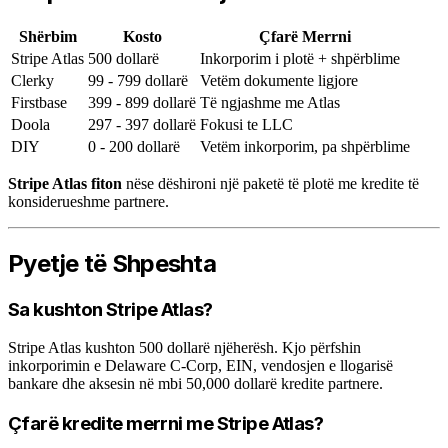
Shërbim
Kosto
Çfarë Merrni
Stripe Atlas
500 dollarë
Inkorporim i plotë + shpërblime
Clerky
99 - 799 dollarë
Vetëm dokumente ligjore
Firstbase
399 - 899 dollarë
Të ngjashme me Atlas
Doola
297 - 397 dollarë
Fokusi te LLC
DIY
0 - 200 dollarë
Vetëm inkorporim, pa shpërblime
Stripe Atlas fiton
nëse dëshironi një paketë të plotë me kredite të
konsiderueshme partnere.
Pyetje të Shpeshta
Sa kushton Stripe Atlas?
Stripe Atlas kushton 500 dollarë njëherësh. Kjo përfshin
inkorporimin e Delaware C-Corp, EIN, vendosjen e llogarisë
bankare dhe aksesin në mbi 50,000 dollarë kredite partnere.
Çfarë kredite merrni me Stripe Atlas?