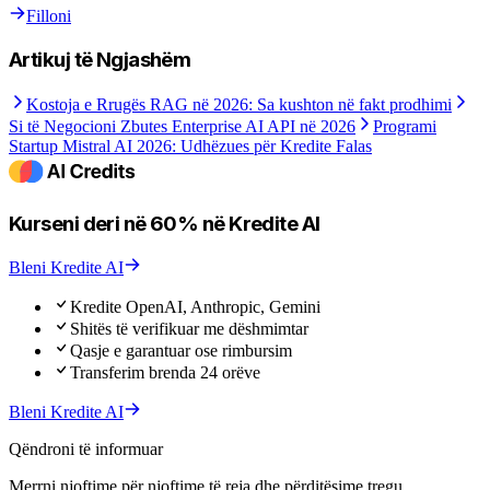
Filloni
Artikuj të Ngjashëm
Kostoja e Rrugës RAG në 2026: Sa kushton në fakt prodhimi
Si të Negocioni Zbutes Enterprise AI API në 2026
Programi
Startup Mistral AI 2026: Udhëzues për Kredite Falas
Kurseni deri në 60% në Kredite AI
Bleni Kredite AI
Kredite OpenAI, Anthropic, Gemini
Shitës të verifikuar me dëshmimtar
Qasje e garantuar ose rimbursim
Transferim brenda 24 orëve
Bleni Kredite AI
Qëndroni të informuar
Merrni njoftime për njoftime të reja dhe përditësime tregu.