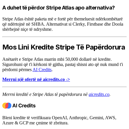
A duhet të përdor Stripe Atlas apo alternativa?
Stripe Atlas është paketa më e fortë për themeluesit ndërkombëtarë
që ndërtojnë në SHBA. Alternativat si Clerky, Firstbase dhe Doola
shërbejnë niçe të ndryshme.
Mos Lini Kredite Stripe Të Papërdorura
Anëtarët e Stripe Atlas marrin mbi 50,000 dollarë në kredite.
Sigurohuni që t'i kërkoni të gjitha, pastaj shisni ato që nuk mund t'i
përdorni përmes
AI Credits
.
Merrni një ofertë në aicredits.co ->
Merrni kreditë e Stripe Atlas të papërdorura në
aicredits.co
.
Bleni kredite të verifikuara OpenAI, Anthropic, Gemini, AWS,
Azure & GCP me çmime të zbritura.