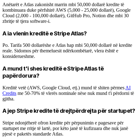
Anëtarët e Atlas zakonisht marrin mbi 50,000 dollarë kredite të
kombinuara duke përfshirë AWS (5,000 - 25,000 dollarë), Google
Cloud (2,000 - 100,000 dollarë), GitHub Pro, Notion dhe mbi 30
zbritje të tjera software-i.
A ia vlenin kreditë e Stripe Atlas?
Po. Tarifa 500 dollarëshe e Atlas hap mbi 50,000 dollarë në kredite
reale. Sidomos për themeluesit ndërkombëtarë, vlera është e
konsiderueshme.
A mund t'i shes kreditë e Stripe Atlas të
papërdorura?
Kreditë vetë (AWS, Google Cloud, etj.) mund të shiten përmes
AI
Credits
me 50-70% të vlerës nominale nëse nuk mund t'i përdorni të
gjitha.
A jep Stripe kredite të drejtpërdrejta për startupet?
Stripe ndonjëherë ofron kredite për përpunimin e pagesave për
startupet me rritje të lartë, por këto janë të kufizuara dhe nuk janë
pjesë e paketës standarde Atlas.