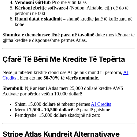
Vendosni GitHub Pro
me vitin falas
Kërkoni zbritje software-i
(Notion, Airtable, etj.) që do të
përdorni në fakt
Ruani datat e skadimit
– shumë kredite janë të kufizuara në
kohë
Shumica e themeluesve lënë para në tavolinë
duke mos kërkuar të
gjitha kreditë e disponueshme përmes Atlas.
Çfarë Të Bëni Me Kredite Të Tepërta
Nëse ju mbeten kredite cloud ose AI që nuk mund t'i përdorni,
AI
Credits
i blen ato me
50-70% të vlerës nominale
.
Shembull:
Një anëtar i Atlas merr 25,000 dollarë kredite AWS
Activate por përdor vetëm 10,000 dollarë
Shisni 15,000 dollarë të mbetur përmes
AI Credits
Merrni
7,500 - 10,500 dollarë
në para të gatshme
Përndryshe: 15,000 dollarë skadojnë në zero
Stripe Atlas Kundrejt Alternativave