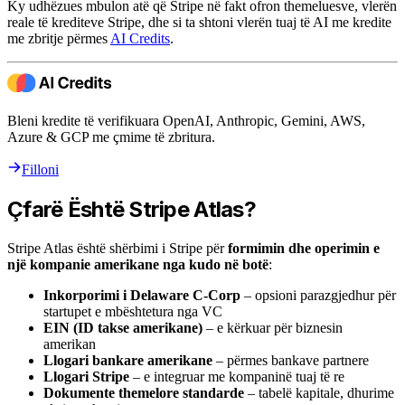
Ky udhëzues mbulon atë që Stripe në fakt ofron themeluesve, vlerën
reale të krediteve Stripe, dhe si ta shtoni vlerën tuaj të AI me kredite
me zbritje përmes
AI Credits
.
Bleni kredite të verifikuara OpenAI, Anthropic, Gemini, AWS,
Azure & GCP me çmime të zbritura.
Filloni
Çfarë Është Stripe Atlas?
Stripe Atlas është shërbimi i Stripe për
formimin dhe operimin e
një kompanie amerikane nga kudo në botë
:
Inkorporimi i Delaware C-Corp
– opsioni parazgjedhur për
startupet e mbështetura nga VC
EIN (ID takse amerikane)
– e kërkuar për biznesin
amerikan
Llogari bankare amerikane
– përmes bankave partnere
Llogari Stripe
– e integruar me kompaninë tuaj të re
Dokumente themelore standarde
– tabelë kapitale, dhurime