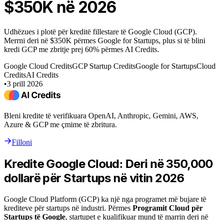
$350K në 2026
Udhëzues i plotë për kreditë fillestare të Google Cloud (GCP).
Merrni deri në $350K përmes Google for Startups, plus si të blini
kredi GCP me zbritje prej 60% përmes AI Credits.
Google Cloud Credits
GCP Startup Credits
Google for Startups
Cloud
Credits
AI Credits
•
3 prill 2026
Bleni kredite të verifikuara OpenAI, Anthropic, Gemini, AWS,
Azure & GCP me çmime të zbritura.
Filloni
Kredite Google Cloud: Deri në 350,000
dollarë për Startups në vitin 2026
Google Cloud Platform (GCP) ka një nga programet më bujare të
krediteve për startups në industri. Përmes
Programit Cloud për
Startups të Google
, startupet e kualifikuar mund të marrin deri në