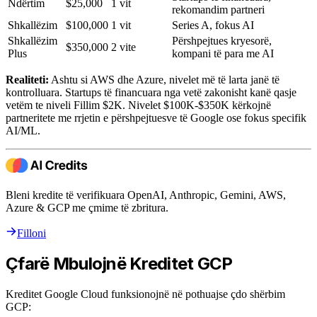
Ndërtim
$25,000
1 vit
rekomandim partneri
Shkallëzim
$100,000
1 vit
Series A, fokus AI
Shkallëzim
Përshpejtues kryesorë,
$350,000
2 vite
Plus
kompani të para me AI
Realiteti:
Ashtu si AWS dhe Azure, nivelet më të larta janë të
kontrolluara. Startups të financuara nga vetë zakonisht kanë qasje
vetëm te niveli Fillim $2K. Nivelet $100K-$350K kërkojnë
partneritete me rrjetin e përshpejtuesve të Google ose fokus specifik
AI/ML.
Bleni kredite të verifikuara OpenAI, Anthropic, Gemini, AWS,
Azure & GCP me çmime të zbritura.
Filloni
Çfarë Mbulojnë Kreditet GCP
Kreditet Google Cloud funksionojnë në pothuajse çdo shërbim
GCP: