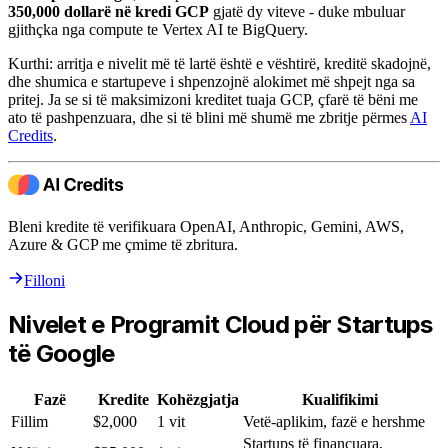
350,000 dollarë në kredi GCP
gjatë dy viteve - duke mbuluar
gjithçka nga compute te Vertex AI te BigQuery.
Kurthi: arritja e nivelit më të lartë është e vështirë, kreditë skadojnë,
dhe shumica e startupeve i shpenzojnë alokimet më shpejt nga sa
pritej. Ja se si të maksimizoni kreditet tuaja GCP, çfarë të bëni me
ato të pashpenzuara, dhe si të blini më shumë me zbritje përmes
AI
Credits
.
Bleni kredite të verifikuara OpenAI, Anthropic, Gemini, AWS,
Azure & GCP me çmime të zbritura.
Filloni
Nivelet e Programit Cloud për Startups
të Google
Fazë
Kredite
Kohëzgjatja
Kualifikimi
Fillim
$2,000
1 vit
Vetë-aplikim, fazë e hershme
Startups të financuara,