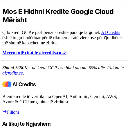
Mos E Hidhni Kredite Google Cloud
Mërisht
Çdo kredi GCP e pashpenzuar është para që largohet.
AI Credits
është tregu i ndërtuar për të rikuperuar atë vlerë ose për t'ju dhënë
më shumë kapacitet me zbritje.
Merrni një citat te aicredits.co ->
Shtoni $350K+ në kredi GCP ose blini ato me 60% ulje. Filloni te
aicredits.co
.
Bleni kredite të verifikuara OpenAI, Anthropic, Gemini, AWS,
Azure & GCP me çmime të zbritura.
Filloni
Artikuj të Ngjashëm