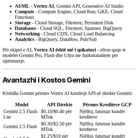
AI/ML
-
Vertex AI
, Gemini API, Generative AI Studio
Compute
- Compute Engine, Cloud Run, GKE, Cloud
Functions
Storage
- Cloud Storage, Filestore, Persistent Disk
Databases
- Cloud SQL, Firestore, Spanner, BigQuery
Networking
- Cloud CDN, Cloud Load Balancing
Analytics
- BigQuery, Dataflow, Pub/Sub
Për ekipet e AI,
Vertex AI është më i spikaturi
- ofron qasje te
modelet Gemini Pro, Flash dhe Ultra me funksionalitete për
sipërmarrje.
Avantazhi i Kostos Gemini
Këshilla Gemini përmes Vertex AI kundrejt API-së direkte Gemini:
Model
API Direkte
Përmes Krediteve GCP
Gemini 2.5 Flash-
$0.10/$0.40 për
Njëlloj, faturuar kundër
Lite
MTok
krediteve
$0.30/$2.50 për
Njëlloj, faturuar kundër
Gemini 2.5 Flash
MTok
krediteve
$1.25/$10 për
Njëlloj, faturuar kundër