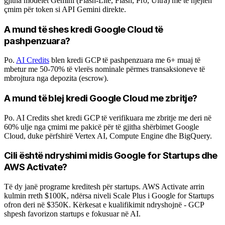
gjitha modelet Gemini (Flash-Lite, Flash, Pro, Ultra) me të njëjtën
çmim për token si API Gemini direkte.
A mund të shes kredi Google Cloud të
pashpenzuara?
Po.
AI Credits
blen kredi GCP të pashpenzuara me 6+ muaj të
mbetur me 50-70% të vlerës nominale përmes transaksioneve të
mbrojtura nga depozita (escrow).
A mund të blej kredi Google Cloud me zbritje?
Po. AI Credits shet kredi GCP të verifikuara me zbritje me deri në
60% ulje nga çmimi me pakicë për të gjitha shërbimet Google
Cloud, duke përfshirë Vertex AI, Compute Engine dhe BigQuery.
Cili është ndryshimi midis Google for Startups dhe
AWS Activate?
Të dy janë programe kreditesh për startups. AWS Activate arrin
kulmin rreth $100K, ndërsa niveli Scale Plus i Google for Startups
ofron deri në $350K. Kërkesat e kualifikimit ndryshojnë - GCP
shpesh favorizon startups e fokusuar në AI.