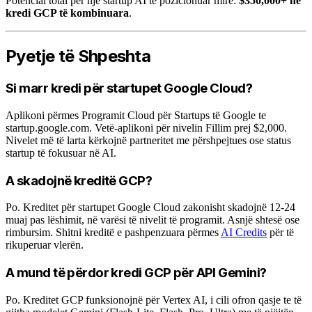
Potencial total për një startup AI të pozicionuar mirë:
$350,000+ në
kredi GCP të kombinuara
.
Pyetje të Shpeshta
Si marr kredi për startupet Google Cloud?
Aplikoni përmes Programit Cloud për Startups të Google te
startup.google.com. Vetë-aplikoni për nivelin Fillim prej $2,000.
Nivelet më të larta kërkojnë partneritet me përshpejtues ose status
startup të fokusuar në AI.
A skadojnë kreditë GCP?
Po. Kreditet për startupet Google Cloud zakonisht skadojnë 12-24
muaj pas lëshimit, në varësi të nivelit të programit. Asnjë shtesë ose
rimbursim. Shitni kreditë e pashpenzuara përmes
AI Credits
për të
rikuperuar vlerën.
A mund të përdor kredi GCP për API Gemini?
Po. Kreditet GCP funksionojnë për Vertex AI, i cili ofron qasje te të