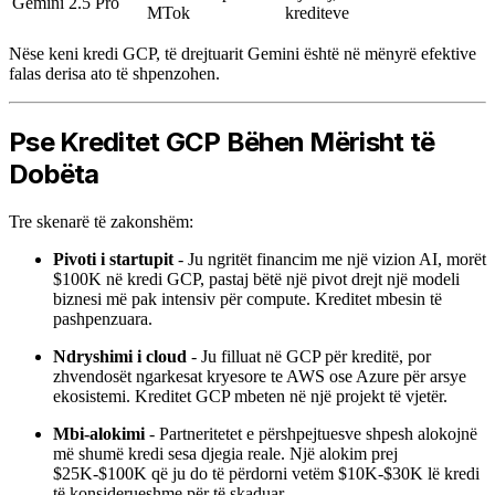
Gemini 2.5 Pro
MTok
krediteve
Nëse keni kredi GCP, të drejtuarit Gemini është në mënyrë efektive
falas derisa ato të shpenzohen.
Pse Kreditet GCP Bëhen Mërisht të
Dobëta
Tre skenarë të zakonshëm:
Pivoti i startupit
- Ju ngritët financim me një vizion AI, morët
$100K në kredi GCP, pastaj bëtë një pivot drejt një modeli
biznesi më pak intensiv për compute. Kreditet mbesin të
pashpenzuara.
Ndryshimi i cloud
- Ju filluat në GCP për kreditë, por
zhvendosët ngarkesat kryesore te AWS ose Azure për arsye
ekosistemi. Kreditet GCP mbeten në një projekt të vjetër.
Mbi-alokimi
- Partneritetet e përshpejtuesve shpesh alokojnë
më shumë kredi sesa djegia reale. Një alokim prej
$25K-$100K që ju do të përdorni vetëm $10K-$30K lë kredi
të konsiderueshme për të skaduar.