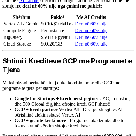
aktuale?
AI Credits
shet kredi Google Cloud të verifikuara dhe me
zbritje me
deri në 60% ulje nga çmimi me pakicë
:
Shërbim
Pakicë
Me AI Credits
Vertex AI / Gemini
$0.10-$10/MTok
Deri në 60% ulje
Compute Engine
Për instancë
Deri në 60% ulje
BigQuery
$5/TB e pyetur
Deri në 60% ulje
Cloud Storage
$0.020/GB
Deri në 60% ulje
Shtimi i Krediteve GCP me Programet e
Tjera
Maksimizoni periudhën tuaj duke kombinuar kredite GCP me
programe të tjera për startups:
Google for Startups + kredi përshpejtues
- YC, Techstars,
dhe 500 Global të gjitha ofrojnë kredi GCP shtesë
GCP + kredi partner Vertex AI
- Disa përshpejtues AI
përfshijnë alokim shtesë Vertex AI
GCP + grante kërkimore
- Programet akademike dhe të
fokusuara në kërkim shtojnë kredi bazë