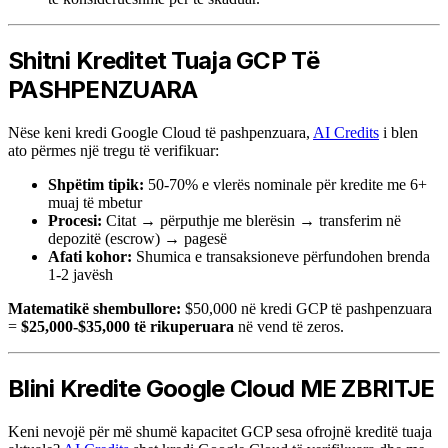
Shitni Kreditet Tuaja GCP Të
PASHPENZUARA
Nëse keni kredi Google Cloud të pashpenzuara,
AI Credits
i blen
ato përmes një tregu të verifikuar:
Shpëtim tipik:
50-70% e vlerës nominale për kredite me 6+
muaj të mbetur
Procesi:
Citat → përputhje me blerësin → transferim në
depozitë (escrow) → pagesë
Afati kohor:
Shumica e transaksioneve përfundohen brenda
1-2 javësh
Matematikë shembullore:
$50,000 në kredi GCP të pashpenzuara
=
$25,000-$35,000 të rikuperuara
në vend të zeros.
Blini Kredite Google Cloud ME ZBRITJE
Keni nevojë për më shumë kapacitet GCP sesa ofrojnë kreditë tuaja