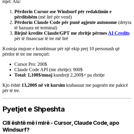
mjet. Ata:
Përdorin Cursor ose Windsurf për redaktimin e
përditshëm
(më lirë për vend)
Përdorin Claude Code për punë agjente autonome
(detyra
të bazuara në terminal)
Blejnë kredite Claude/GPT me zbritje përmes
AI Credits
për të financuar të tre më lirë
Kostoja mujore e kombinuar për një ekip prej 10 personash që
përdor të tre me mençuri:
Cursor Pro: 200$
Claude Code API (me zbritje): 900$
Total: 1,100$/muaj
kundrejt 2,200$+ pa zbritje
Kjo është
13,200$ në vit kursim
krahasuar me pagesën me pakicë
për të tre.
Pyetjet e Shpeshta
Cili është më i mirë - Cursor, Claude Code, apo
Windsurf?