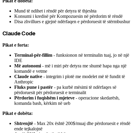
Pikat e dobëta:
Mund të ndihet i rëndë për detyra të thjeshta
Konsumi i kredisë për Kompozuesin në përdorim të rëndë
Disa zhvillues e gjejnë ndërfaqen e përdoruesit të stërmbushur
Claude Code
Pikat e forta:
Terminal-për-fillim
- funksionon në terminalin tuaj, jo në një
IDE
Më autonomi
- më i miri për detyra me shumë hapa nga një
komandë e vetme
Claude native
- integrim i plotë me modelet më të fundit të
Anthropic
Fluks pune i pastër
- pa kurbë mësimi të ndërfaqes së
përdoruesit për përdoruesit e terminalit
Përdorim i fuqishëm i mjeteve
- operacione skedarësh,
komanda bash, kërkim në ueb
Pikat e dobëta:
Shtrenjtë
- Max 20x është 200$/muaj dhe përdoruesit e rëndë
ende tejkalojnë