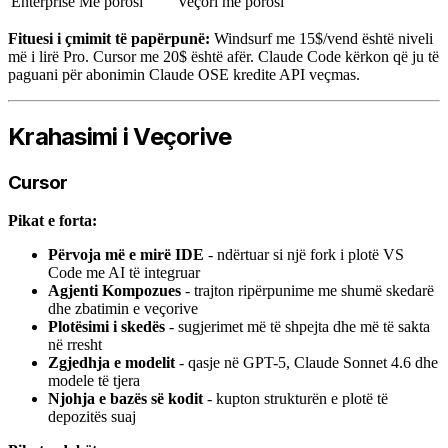
Enterprise
Me porosi
Veçori me porosi
Fituesi i çmimit të papërpunë:
Windsurf me 15$/vend është niveli
më i lirë Pro. Cursor me 20$ është afër. Claude Code kërkon që ju të
paguani për abonimin Claude OSE kredite API veçmas.
Krahasimi i Veçorive
Cursor
Pikat e forta:
Përvoja më e mirë IDE
- ndërtuar si një fork i plotë VS
Code me AI të integruar
Agjenti Kompozues
- trajton ripërpunime me shumë skedarë
dhe zbatimin e veçorive
Plotësimi i skedës
- sugjerimet më të shpejta dhe më të sakta
në rresht
Zgjedhja e modelit
- qasje në GPT-5, Claude Sonnet 4.6 dhe
modele të tjera
Njohja e bazës së kodit
- kupton strukturën e plotë të
depozitës suaj