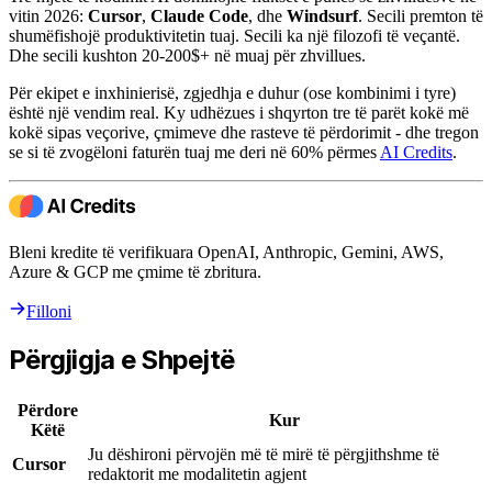
vitin 2026:
Cursor
,
Claude Code
, dhe
Windsurf
. Secili premton të
shumëfishojë produktivitetin tuaj. Secili ka një filozofi të veçantë.
Dhe secili kushton 20-200$+ në muaj për zhvillues.
Për ekipet e inxhinierisë, zgjedhja e duhur (ose kombinimi i tyre)
është një vendim real. Ky udhëzues i shqyrton tre të parët kokë më
kokë sipas veçorive, çmimeve dhe rasteve të përdorimit - dhe tregon
se si të zvogëloni faturën tuaj me deri në 60% përmes
AI Credits
.
Bleni kredite të verifikuara OpenAI, Anthropic, Gemini, AWS,
Azure & GCP me çmime të zbritura.
Filloni
Përgjigja e Shpejtë
Përdore
Kur
Këtë
Ju dëshironi përvojën më të mirë të përgjithshme të
Cursor
redaktorit me modalitetin agjent