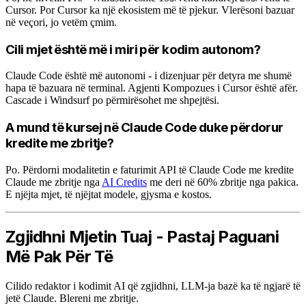
Cursor. Por Cursor ka një ekosistem më të pjekur. Vlerësoni bazuar
në veçori, jo vetëm çmim.
Cili mjet është më i miri për kodim autonom?
Claude Code është më autonomi - i dizenjuar për detyra me shumë
hapa të bazuara në terminal. Agjenti Kompozues i Cursor është afër.
Cascade i Windsurf po përmirësohet me shpejtësi.
A mund të kursej në Claude Code duke përdorur
kredite me zbritje?
Po. Përdorni modalitetin e faturimit API të Claude Code me kredite
Claude me zbritje nga
AI Credits
me deri në 60% zbritje nga pakica.
E njëjta mjet, të njëjtat modele, gjysma e kostos.
Zgjidhni Mjetin Tuaj - Pastaj Paguani
Më Pak Për Të
Cilido redaktor i kodimit AI që zgjidhni, LLM-ja bazë ka të ngjarë të
jetë Claude. Blereni me zbritje.