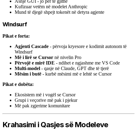
Asnjë GUI - jo për të gjithë
Kufizuar vetëm në modelet Anthropic
Mund të djegë shpejt tokenët në detyra agjente
Windsurf
Pikat e forta:
Agjenti Cascade
- përvoja kryesore e kodimit autonom të
Windsurf
Më i lirë se Cursor
në nivelin Pro
Përvojë e mirë IDE
- ndihet e ngjashme me VS Code
Multi-model
- qasje në Claude, GPT dhe të tjerë
Mësim i butë
- kurbë mësimi më e lehtë se Cursor
Pikat e dobëta:
Ekosistem më i vogël se Cursor
Grupi i veçorive më pak i pjekur
Më pak zgjerime komunitare
Krahasimi i Qasjes së Modeleve