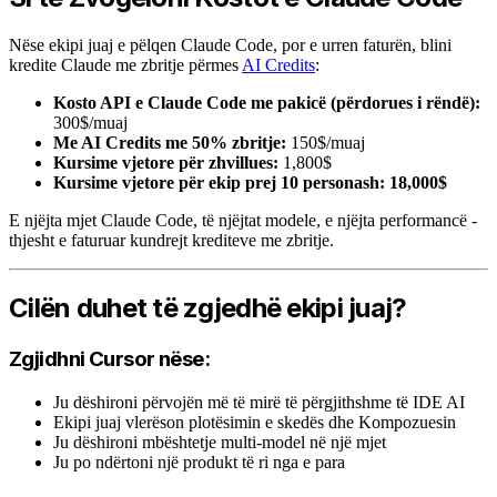
Nëse ekipi juaj e pëlqen Claude Code, por e urren faturën, blini
kredite Claude me zbritje përmes
AI Credits
:
Kosto API e Claude Code me pakicë (përdorues i rëndë):
300$/muaj
Me AI Credits me 50% zbritje:
150$/muaj
Kursime vjetore për zhvillues:
1,800$
Kursime vjetore për ekip prej 10 personash:
18,000$
E njëjta mjet Claude Code, të njëjtat modele, e njëjta performancë -
thjesht e faturuar kundrejt krediteve me zbritje.
Cilën duhet të zgjedhë ekipi juaj?
Zgjidhni Cursor nëse:
Ju dëshironi përvojën më të mirë të përgjithshme të IDE AI
Ekipi juaj vlerëson plotësimin e skedës dhe Kompozuesin
Ju dëshironi mbështetje multi-model në një mjet
Ju po ndërtoni një produkt të ri nga e para