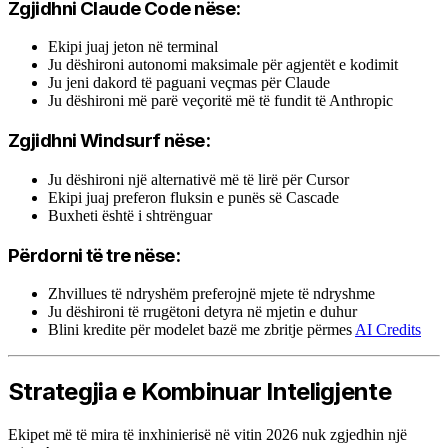
Zgjidhni Claude Code nëse:
Ekipi juaj jeton në terminal
Ju dëshironi autonomi maksimale për agjentët e kodimit
Ju jeni dakord të paguani veçmas për Claude
Ju dëshironi më parë veçoritë më të fundit të Anthropic
Zgjidhni Windsurf nëse:
Ju dëshironi një alternativë më të lirë për Cursor
Ekipi juaj preferon fluksin e punës së Cascade
Buxheti është i shtrënguar
Përdorni të tre nëse:
Zhvillues të ndryshëm preferojnë mjete të ndryshme
Ju dëshironi të rrugëtoni detyra në mjetin e duhur
Blini kredite për modelet bazë me zbritje përmes
AI Credits
Strategjia e Kombinuar Inteligjente
Ekipet më të mira të inxhinierisë në vitin 2026 nuk zgjedhin një