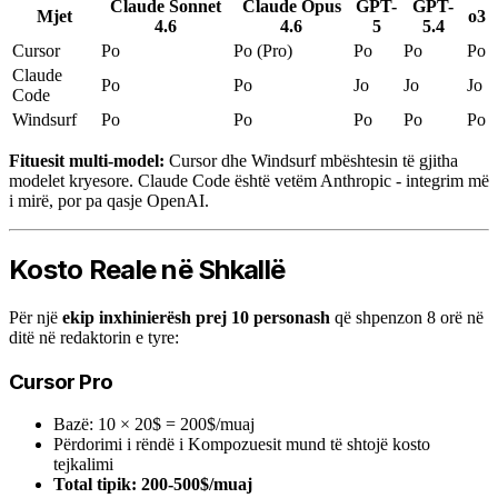
Claude Sonnet
Claude Opus
GPT-
GPT-
Mjet
o3
4.6
4.6
5
5.4
Cursor
Po
Po (Pro)
Po
Po
Po
Claude
Po
Po
Jo
Jo
Jo
Code
Windsurf
Po
Po
Po
Po
Po
Fituesit multi-model:
Cursor dhe Windsurf mbështesin të gjitha
modelet kryesore. Claude Code është vetëm Anthropic - integrim më
i mirë, por pa qasje OpenAI.
Kosto Reale në Shkallë
Për një
ekip inxhinierësh prej 10 personash
që shpenzon 8 orë në
ditë në redaktorin e tyre:
Cursor Pro
Bazë: 10 × 20$ = 200$/muaj
Përdorimi i rëndë i Kompozuesit mund të shtojë kosto
tejkalimi
Total tipik: 200-500$/muaj