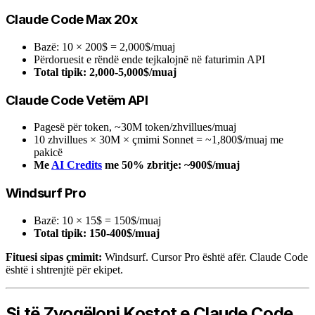
Claude Code Max 20x
Bazë: 10 × 200$ = 2,000$/muaj
Përdoruesit e rëndë ende tejkalojnë në faturimin API
Total tipik: 2,000-5,000$/muaj
Claude Code Vetëm API
Pagesë për token, ~30M token/zhvillues/muaj
10 zhvillues × 30M × çmimi Sonnet = ~1,800$/muaj me
pakicë
Me
AI Credits
me 50% zbritje: ~900$/muaj
Windsurf Pro
Bazë: 10 × 15$ = 150$/muaj
Total tipik: 150-400$/muaj
Fituesi sipas çmimit:
Windsurf. Cursor Pro është afër. Claude Code
është i shtrenjtë për ekipet.
Si të Zvogëloni Kostot e Claude Code