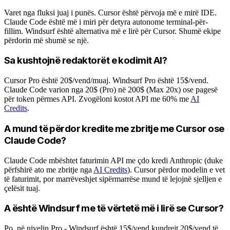
Varet nga fluksi juaj i punës. Cursor është përvoja më e mirë IDE.
Claude Code është më i miri për detyra autonome terminal-për-
fillim. Windsurf është alternativa më e lirë për Cursor. Shumë ekipe
përdorin më shumë se një.
Sa kushtojnë redaktorët e kodimit AI?
Cursor Pro është 20$/vend/muaj. Windsurf Pro është 15$/vend.
Claude Code varion nga 20$ (Pro) në 200$ (Max 20x) ose pagesë
për token përmes API. Zvogëloni kostot API me 60% me
AI
Credits
.
A mund të përdor kredite me zbritje me Cursor ose
Claude Code?
Claude Code mbështet faturimin API me çdo kredi Anthropic (duke
përfshirë ato me zbritje nga
AI Credits
). Cursor përdor modelin e vet
të faturimit, por marrëveshjet sipërmarrëse mund të lejojnë sjelljen e
çelësit tuaj.
A është Windsurf me të vërtetë më i lirë se Cursor?
Po, në nivelin Pro - Windsurf është 15$/vend kundrejt 20$/vend të