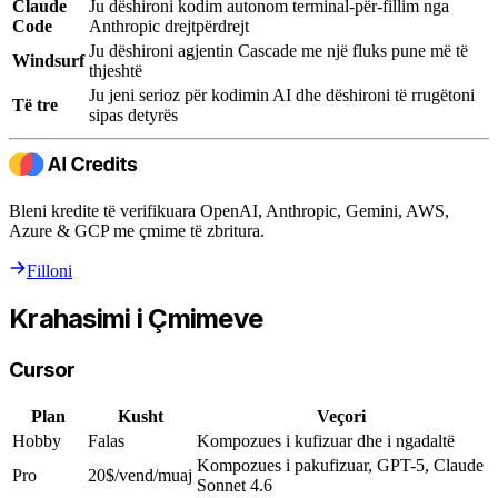
Claude
Ju dëshironi kodim autonom terminal-për-fillim nga
Code
Anthropic drejtpërdrejt
Ju dëshironi agjentin Cascade me një fluks pune më të
Windsurf
thjeshtë
Ju jeni serioz për kodimin AI dhe dëshironi të rrugëtoni
Të tre
sipas detyrës
Bleni kredite të verifikuara OpenAI, Anthropic, Gemini, AWS,
Azure & GCP me çmime të zbritura.
Filloni
Krahasimi i Çmimeve
Cursor
Plan
Kusht
Veçori
Hobby
Falas
Kompozues i kufizuar dhe i ngadaltë
Kompozues i pakufizuar, GPT-5, Claude
Pro
20$/vend/muaj
Sonnet 4.6