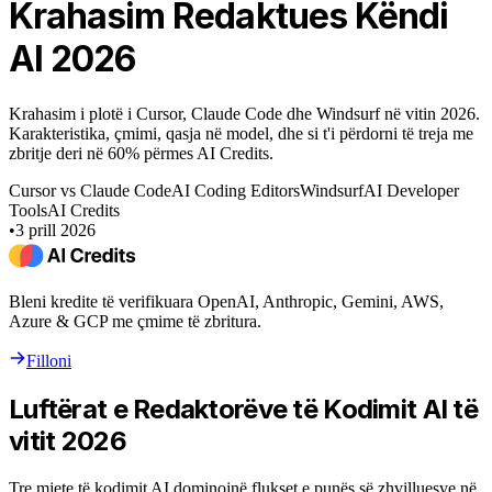
Krahasim Redaktues Këndi
AI 2026
Krahasim i plotë i Cursor, Claude Code dhe Windsurf në vitin 2026.
Karakteristika, çmimi, qasja në model, dhe si t'i përdorni të treja me
zbritje deri në 60% përmes AI Credits.
Cursor vs Claude Code
AI Coding Editors
Windsurf
AI Developer
Tools
AI Credits
•
3 prill 2026
Bleni kredite të verifikuara OpenAI, Anthropic, Gemini, AWS,
Azure & GCP me çmime të zbritura.
Filloni
Luftërat e Redaktorëve të Kodimit AI të
vitit 2026
Tre mjete të kodimit AI dominojnë flukset e punës së zhvilluesve në