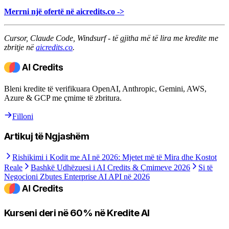
Merrni një ofertë në aicredits.co ->
Cursor, Claude Code, Windsurf - të gjitha më të lira me kredite me
zbritje në
aicredits.co
.
Bleni kredite të verifikuara OpenAI, Anthropic, Gemini, AWS,
Azure & GCP me çmime të zbritura.
Filloni
Artikuj të Ngjashëm
Rishikimi i Kodit me AI në 2026: Mjetet më të Mira dhe Kostot
Reale
Bashkë Udhëzuesi i AI Credits & Çmimeve 2026
Si të
Negocioni Zbutes Enterprise AI API në 2026
Kurseni deri në 60% në Kredite AI