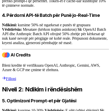
prefiks prompt-i që përsëritet. Token-ët e cache-uar kushtojnë 10%
të çmimeve normale.
4. Përdorni API-të Batch për Punë jo-Real-Time
Ndikimi:
kursime 50% në ngarkesat e punës të grupuara
Vështirësia:
Mesatare (kërkon trajtim asinkron)
Si:
OpenAI Batch
API dhe Anthropic Batch API ofrojnë 50% zbritje për kërkesat që
nuk kanë nevojë për përgjigje në kohë reale. Përpunoni dokumente,
kryeni analiza, gjeneroni përmbajtje në masë.
Bleni kredite të verifikuara OpenAI, Anthropic, Gemini, AWS,
Azure & GCP me çmime të zbritura.
Filloni
Niveli 2: Ndikim i rëndësishëm
5. Optimizoni Prompt-et për Gjatësi
Ndikimi:
kursime 10-30%
Vështirësia:
E ulët (aftësi shkrimi)
Si: