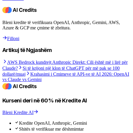
Bleni kredite të verifikuara OpenAI, Anthropic, Gemini, AWS,
Azure & GCP me çmime të zbritura.
Filloni
Artikuj të Ngjashëm
AWS Bedrock kundrejt Anthropic Direkt: Cili është më i lirë për
Claude?
Si të krijoni një klon të ChatGPT për më pak se 100
dollarë/muaj
Krahasimi i Çmimeve të API-ve të AI 2026: OpenAI
vs Claude vs Gemini
Kurseni deri në 60% në Kredite AI
Bleni Kredite AI
Kredite OpenAI, Anthropic, Gemini
Shitës të verifikuar me dëshmimtar