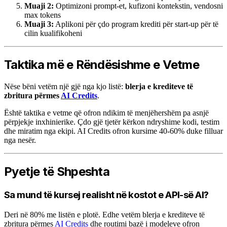
Muaji 2:
Optimizoni prompt-et, kufizoni kontekstin, vendosni
max tokens
Muaji 3:
Aplikoni për çdo program krediti për start-up për të
cilin kualifikoheni
Taktika më e Rëndësishme e Vetme
Nëse bëni vetëm një gjë nga kjo listë:
blerja e krediteve të
zbritura përmes
AI Credits
.
Është taktika e vetme që ofron ndikim të menjëhershëm pa asnjë
përpjekje inxhinierike. Çdo gjë tjetër kërkon ndryshime kodi, testim
dhe miratim nga ekipi. AI Credits ofron kursime 40-60% duke filluar
nga nesër.
Pyetje të Shpeshta
Sa mund të kursej realisht në kostot e API-së AI?
Deri në 80% me listën e plotë. Edhe vetëm blerja e krediteve të
zbritura përmes
AI Credits
dhe routimi bazë i modeleve ofron