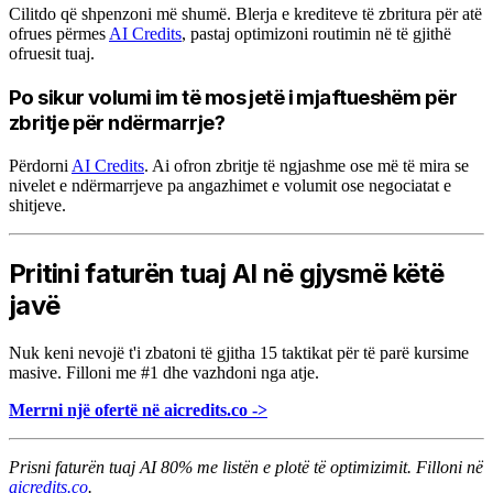
Cilitdo që shpenzoni më shumë. Blerja e krediteve të zbritura për atë
ofrues përmes
AI Credits
, pastaj optimizoni routimin në të gjithë
ofruesit tuaj.
Po sikur volumi im të mos jetë i mjaftueshëm për
zbritje për ndërmarrje?
Përdorni
AI Credits
. Ai ofron zbritje të ngjashme ose më të mira se
nivelet e ndërmarrjeve pa angazhimet e volumit ose negociatat e
shitjeve.
Pritini faturën tuaj AI në gjysmë këtë
javë
Nuk keni nevojë t'i zbatoni të gjitha 15 taktikat për të parë kursime
masive. Filloni me #1 dhe vazhdoni nga atje.
Merrni një ofertë në aicredits.co ->
Prisni faturën tuaj AI 80% me listën e plotë të optimizimit. Filloni në
aicredits.co
.