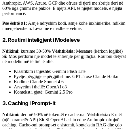
Anthropic, AWS, Azure, GCP dhe ofrues të tjerë me zbritje deri në
60% nga çmimi me pakicë. E njëjta API, të njëjtët modele, e njëjta
performancë.
Pse është #1:
Asnjë ndryshim kodi, asnjë kohë inxhinierike, ndikim
i menjëhershëm. Leva më e madhe e vetme.
2. Routimi inteligjent i Modeleve
Ndikimi:
kursime 30-50%
Vështirësia:
Mesatare (kërkon logjikë)
Si:
Mos përdorni një model të shtrenjtë për gjithçka. Routoni detyrat
në modelin më të lirë të aftë:
Klasifikim i thjeshtë: Gemini Flash-Lite
Pyetje-përgjigje e përgjithshme: GPT-5 ose Claude Haiku
Kodimi: Claude Sonnet 4.6
Arsyetim i thellë: OpenAI o3
Kontekst i gjatë: Gemini 2.5 Pro
3. Caching i Prompt-it
Ndikimi:
deri në 90% në token-ët e cache-uar
Vështirësia:
E ulët
(një parametër API)
Si:
Si OpenAI ashtu edhe Anthropic ofrojnë
caching. Cache-oni prompt-et e sistemit, kontekstin RAG dhe çdo