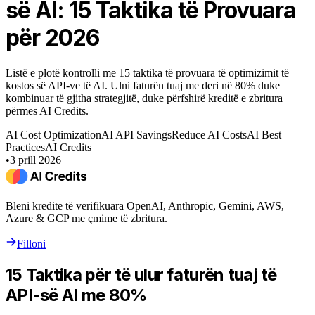
së AI: 15 Taktika të Provuara
për 2026
Listë e plotë kontrolli me 15 taktika të provuara të optimizimit të
kostos së API-ve të AI. Ulni faturën tuaj me deri në 80% duke
kombinuar të gjitha strategjitë, duke përfshirë kreditë e zbritura
përmes AI Credits.
AI Cost Optimization
AI API Savings
Reduce AI Costs
AI Best
Practices
AI Credits
•
3 prill 2026
Bleni kredite të verifikuara OpenAI, Anthropic, Gemini, AWS,
Azure & GCP me çmime të zbritura.
Filloni
15 Taktika për të ulur faturën tuaj të
API-së AI me 80%