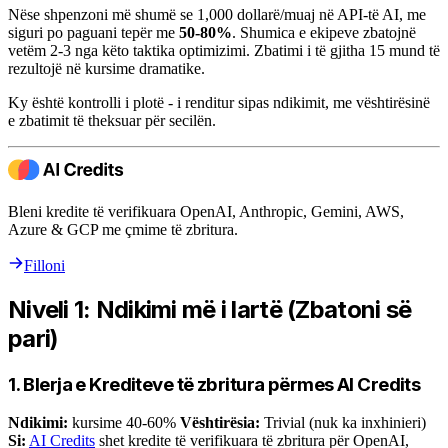
Nëse shpenzoni më shumë se 1,000 dollarë/muaj në API-të AI, me
siguri po paguani tepër me
50-80%
. Shumica e ekipeve zbatojnë
vetëm 2-3 nga këto taktika optimizimi. Zbatimi i të gjitha 15 mund të
rezultojë në kursime dramatike.
Ky është kontrolli i plotë - i renditur sipas ndikimit, me vështirësinë
e zbatimit të theksuar për secilën.
Bleni kredite të verifikuara OpenAI, Anthropic, Gemini, AWS,
Azure & GCP me çmime të zbritura.
Filloni
Niveli 1: Ndikimi më i lartë (Zbatoni së
pari)
1. Blerja e Krediteve të zbritura përmes AI Credits
Ndikimi:
kursime 40-60%
Vështirësia:
Trivial (nuk ka inxhinieri)
Si:
AI Credits
shet kredite të verifikuara të zbritura për OpenAI,