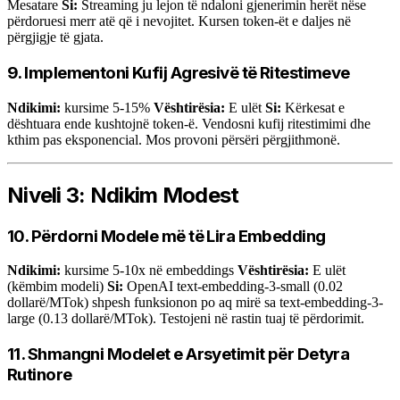
Mesatare
Si:
Streaming ju lejon të ndaloni gjenerimin herët nëse
përdoruesi merr atë që i nevojitet. Kursen token-ët e daljes në
përgjigje të gjata.
9. Implementoni Kufij Agresivë të Ritestimeve
Ndikimi:
kursime 5-15%
Vështirësia:
E ulët
Si:
Kërkesat e
dështuara ende kushtojnë token-ë. Vendosni kufij ritestimimi dhe
kthim pas eksponencial. Mos provoni përsëri përgjithmonë.
Niveli 3: Ndikim Modest
10. Përdorni Modele më të Lira Embedding
Ndikimi:
kursime 5-10x në embeddings
Vështirësia:
E ulët
(këmbim modeli)
Si:
OpenAI text-embedding-3-small (0.02
dollarë/MTok) shpesh funksionon po aq mirë sa text-embedding-3-
large (0.13 dollarë/MTok). Testojeni në rastin tuaj të përdorimit.
11. Shmangni Modelet e Arsyetimit për Detyra
Rutinore