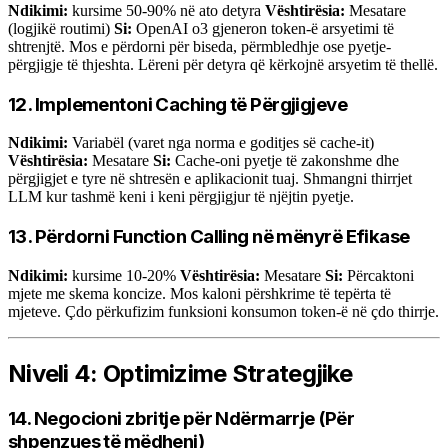
Ndikimi:
kursime 50-90% në ato detyra
Vështirësia:
Mesatare
(logjikë routimi)
Si:
OpenAI o3 gjeneron token-ë arsyetimi të
shtrenjtë. Mos e përdorni për biseda, përmbledhje ose pyetje-
përgjigje të thjeshta. Lëreni për detyra që kërkojnë arsyetim të thellë.
12. Implementoni Caching të Përgjigjeve
Ndikimi:
Variabël (varet nga norma e goditjes së cache-it)
Vështirësia:
Mesatare
Si:
Cache-oni pyetje të zakonshme dhe
përgjigjet e tyre në shtresën e aplikacionit tuaj. Shmangni thirrjet
LLM kur tashmë keni i keni përgjigjur të njëjtin pyetje.
13. Përdorni Function Calling në mënyrë Efikase
Ndikimi:
kursime 10-20%
Vështirësia:
Mesatare
Si:
Përcaktoni
mjete me skema koncize. Mos kaloni përshkrime të tepërta të
mjeteve. Çdo përkufizim funksioni konsumon token-ë në çdo thirrje.
Niveli 4: Optimizime Strategjike
14. Negocioni zbritje për Ndërmarrje (Për
shpenzues të mëdhenj)