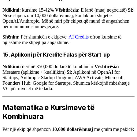
Ndikimi:
kursime 15-42%
Vështirësia:
E lartë (muaj negociatë)
Si:
Nëse shpenzoni 10,000 dollarë/muaj, kontaktoni shitjet e
OpenAI/Anthropic. Më së miri për ekipet që mund të angazhohen
për minimumë shumëvjeçarë.
Shënim:
Për shumicën e ekipeve,
AI Credits
ofron kursime të
ngjashme më shpejt pa angazhime.
15. Aplikoni për Kredite Falas për Start-up
Ndikimi:
deri në 350,000 dollarë të kombinuar
Vështirësia:
Mesatare (aplikime + kualifikim)
Si:
Aplikoni në OpenAI for
Startups, Anthropic Startup Program, AWS Activate, Microsoft
Founders Hub, Google for Startups. Shumica kërkojnë mbështetje
VC për nivelet më të larta.
Matematika e Kursimeve të
Kombinuara
Për një ekip që shpenzon
10,000 dollarë/muaj
me çmim me pakicë: