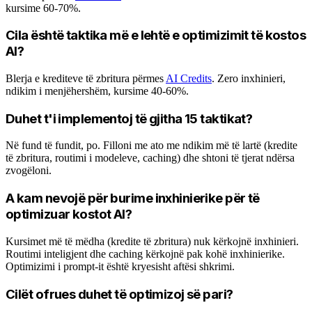
kursime 60-70%.
Cila është taktika më e lehtë e optimizimit të kostos
AI?
Blerja e krediteve të zbritura përmes
AI Credits
. Zero inxhinieri,
ndikim i menjëhershëm, kursime 40-60%.
Duhet t'i implementoj të gjitha 15 taktikat?
Në fund të fundit, po. Filloni me ato me ndikim më të lartë (kredite
të zbritura, routimi i modeleve, caching) dhe shtoni të tjerat ndërsa
zvogëloni.
A kam nevojë për burime inxhinierike për të
optimizuar kostot AI?
Kursimet më të mëdha (kredite të zbritura) nuk kërkojnë inxhinieri.
Routimi inteligjent dhe caching kërkojnë pak kohë inxhinierike.
Optimizimi i prompt-it është kryesisht aftësi shkrimi.
Cilët ofrues duhet të optimizoj së pari?