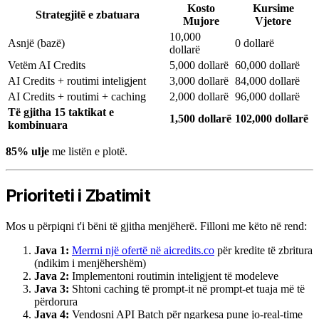
Kosto
Kursime
Strategjitë e zbatuara
Mujore
Vjetore
10,000
Asnjë (bazë)
0 dollarë
dollarë
Vetëm AI Credits
5,000 dollarë
60,000 dollarë
AI Credits + routimi inteligjent
3,000 dollarë
84,000 dollarë
AI Credits + routimi + caching
2,000 dollarë
96,000 dollarë
Të gjitha 15 taktikat e
1,500 dollarë
102,000 dollarë
kombinuara
85% ulje
me listën e plotë.
Prioriteti i Zbatimit
Mos u përpiqni t'i bëni të gjitha menjëherë. Filloni me këto në rend:
Java 1:
Merrni një ofertë në aicredits.co
për kredite të zbritura
(ndikim i menjëhershëm)
Java 2:
Implementoni routimin inteligjent të modeleve
Java 3:
Shtoni caching të prompt-it në prompt-et tuaja më të
përdorura
Java 4:
Vendosni API Batch për ngarkesa pune jo-real-time