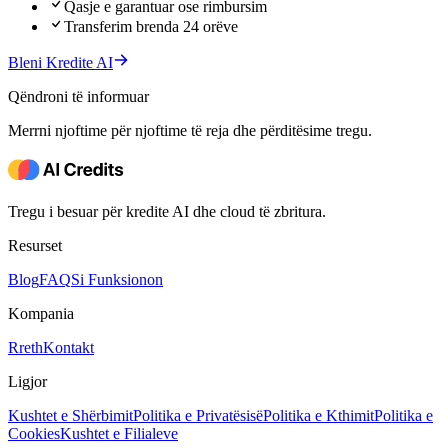
Qasje e garantuar ose rimbursim
Transferim brenda 24 orëve
Bleni Kredite AI
Qëndroni të informuar
Merrni njoftime për njoftime të reja dhe përditësime tregu.
Tregu i besuar për kredite AI dhe cloud të zbritura.
Resurset
Blog
FAQ
Si Funksionon
Kompania
Rreth
Kontakt
Ligjor
Kushtet e Shërbimit
Politika e Privatësisë
Politika e Kthimit
Politika e
Cookies
Kushtet e Filialeve