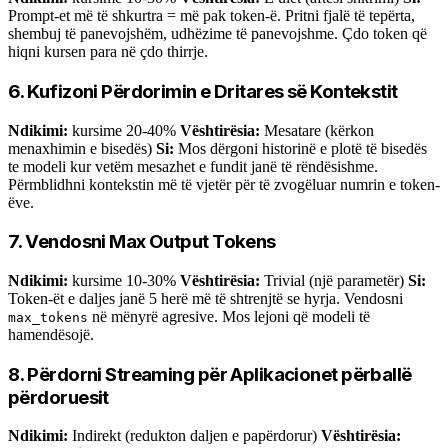
Prompt-et më të shkurtra = më pak token-ë. Pritni fjalë të tepërta,
shembuj të panevojshëm, udhëzime të panevojshme. Çdo token që
hiqni kursen para në çdo thirrje.
6. Kufizoni Përdorimin e Dritares së Kontekstit
Ndikimi:
kursime 20-40%
Vështirësia:
Mesatare (kërkon
menaxhimin e bisedës)
Si:
Mos dërgoni historinë e plotë të bisedës
te modeli kur vetëm mesazhet e fundit janë të rëndësishme.
Përmblidhni kontekstin më të vjetër për të zvogëluar numrin e token-
ëve.
7. Vendosni Max Output Tokens
Ndikimi:
kursime 10-30%
Vështirësia:
Trivial (një parametër)
Si:
Token-ët e daljes janë 5 herë më të shtrenjtë se hyrja. Vendosni
në mënyrë agresive. Mos lejoni që modeli të
max_tokens
hamendësojë.
8. Përdorni Streaming për Aplikacionet përballë
përdoruesit
Ndikimi:
Indirekt (redukton daljen e papërdorur)
Vështirësia: