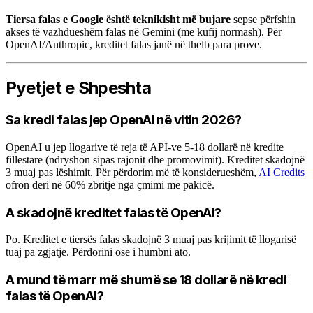
Tiersa falas e Google është teknikisht më bujare
sepse përfshin
akses të vazhdueshëm falas në Gemini (me kufij normash). Për
OpenAI/Anthropic, kreditet falas janë në thelb para prove.
Pyetjet e Shpeshta
Sa kredi falas jep OpenAI në vitin 2026?
OpenAI u jep llogarive të reja të API-ve 5-18 dollarë në kredite
fillestare (ndryshon sipas rajonit dhe promovimit). Kreditet skadojnë
3 muaj pas lëshimit. Për përdorim më të konsiderueshëm,
AI Credits
ofron deri në 60% zbritje nga çmimi me pakicë.
A skadojnë kreditet falas të OpenAI?
Po. Kreditet e tiersës falas skadojnë 3 muaj pas krijimit të llogarisë
tuaj pa zgjatje. Përdorini ose i humbni ato.
A mund të marr më shumë se 18 dollarë në kredi
falas të OpenAI?