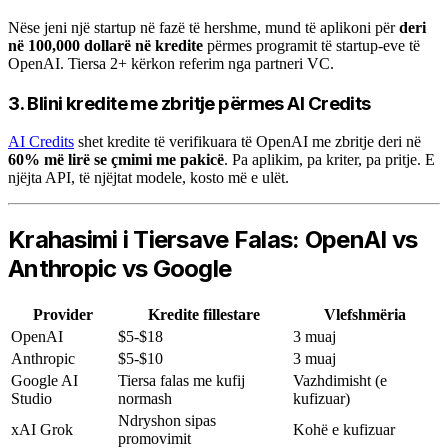
Nëse jeni një startup në fazë të hershme, mund të aplikoni për
deri
në 100,000 dollarë në kredite
përmes programit të startup-eve të
OpenAI. Tiersa 2+ kërkon referim nga partneri VC.
3. Blini kredite me zbritje përmes AI Credits
AI Credits
shet kredite të verifikuara të OpenAI me zbritje deri në
60% më lirë se çmimi me pakicë
. Pa aplikim, pa kriter, pa pritje. E
njëjta API, të njëjtat modele, kosto më e ulët.
Krahasimi i Tiersave Falas: OpenAI vs
Anthropic vs Google
Provider
Kredite fillestare
Vlefshmëria
OpenAI
$5-$18
3 muaj
Anthropic
$5-$10
3 muaj
Google AI
Tiersa falas me kufij
Vazhdimisht (e
Studio
normash
kufizuar)
Ndryshon sipas
xAI Grok
Kohë e kufizuar
promovimit