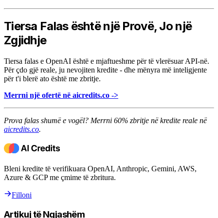
Tiersa Falas është një Provë, Jo një
Zgjidhje
Tiersa falas e OpenAI është e mjaftueshme për të vlerësuar API-në.
Për çdo gjë reale, ju nevojiten kredite - dhe mënyra më inteligjente
për t'i blerë ato është me zbritje.
Merrni një ofertë në aicredits.co ->
Prova falas shumë e vogël? Merrni 60% zbritje në kredite reale në
aicredits.co
.
Bleni kredite të verifikuara OpenAI, Anthropic, Gemini, AWS,
Azure & GCP me çmime të zbritura.
Filloni
Artikuj të Ngjashëm