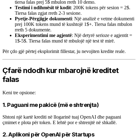
tiersa falas prej 5$ mbulon rreth 10 demo.
Testimi i ndihmësit të kodit
: 200K tokens për sesion = 2$.
Tiersa falas zgjat rreth 2-3 sesione.
Pyetje-Përgjigje dokumenti
: Një analizë e vetme dokumenti
prej 100K tokens mund të kushtojë 1$+. Tiersa falas mbulon
rreth 5 dokumente.
Eksperimentimi me agjentë
: Një detyrë serioze e agjentit =
1$-5$. Tiersa falas mund të mbulojë një test të mirë.
Për çdo gjë përtej eksplorimit fillestar, ju nevojiten kredite reale.
Çfarë ndodh kur mbarojnë kreditet
falas
Keni tre opsione:
1. Paguani me pakicë (më e shtrenjta)
Shtoni një kartë krediti në llogarinë tuaj OpenAI dhe paguani
çmimet e plota për token. E lehtë por e shtrenjtë në shkallë.
2. Aplikoni për OpenAI për Startups