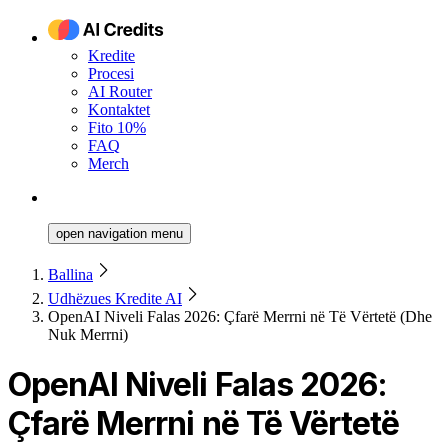
Kredite
Procesi
AI Router
Kontaktet
Fito 10%
FAQ
Merch
open navigation menu
Ballina
Udhëzues Kredite AI
OpenAI Niveli Falas 2026: Çfarë Merrni në Të Vërtetë (Dhe
Nuk Merrni)
OpenAI Niveli Falas 2026:
Çfarë Merrni në Të Vërtetë