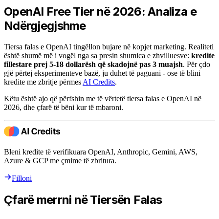
OpenAI Free Tier në 2026: Analiza e
Ndërgjegjshme
Tiersa falas e OpenAI tingëllon bujare në kopjet marketing. Realiteti
është shumë më i vogël nga sa presin shumica e zhvilluesve:
kredite
fillestare prej 5-18 dollarësh që skadojnë pas 3 muajsh
. Për çdo
gjë përtej eksperimenteve bazë, ju duhet të paguani - ose të blini
kredite me zbritje përmes
AI Credits
.
Këtu është ajo që përfshin me të vërtetë tiersa falas e OpenAI në
2026, dhe çfarë të bëni kur të mbaroni.
Bleni kredite të verifikuara OpenAI, Anthropic, Gemini, AWS,
Azure & GCP me çmime të zbritura.
Filloni
Çfarë merrni në Tiersën Falas