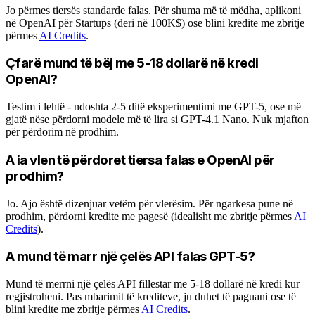
Jo përmes tiersës standarde falas. Për shuma më të mëdha, aplikoni
në OpenAI për Startups (deri në 100K$) ose blini kredite me zbritje
përmes
AI Credits
.
Çfarë mund të bëj me 5-18 dollarë në kredi
OpenAI?
Testim i lehtë - ndoshta 2-5 ditë eksperimentimi me GPT-5, ose më
gjatë nëse përdorni modele më të lira si GPT-4.1 Nano. Nuk mjafton
për përdorim në prodhim.
A ia vlen të përdoret tiersa falas e OpenAI për
prodhim?
Jo. Ajo është dizenjuar vetëm për vlerësim. Për ngarkesa pune në
prodhim, përdorni kredite me pagesë (idealisht me zbritje përmes
AI
Credits
).
A mund të marr një çelës API falas GPT-5?
Mund të merrni një çelës API fillestar me 5-18 dollarë në kredi kur
regjistroheni. Pas mbarimit të krediteve, ju duhet të paguani ose të
blini kredite me zbritje përmes
AI Credits
.