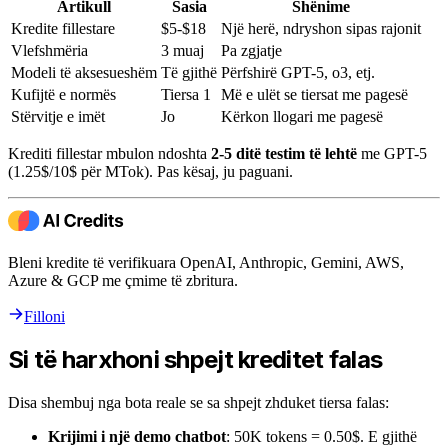
Artikull
Sasia
Shënime
Kredite fillestare
$5-$18
Një herë, ndryshon sipas rajonit
Vlefshmëria
3 muaj
Pa zgjatje
Modeli të aksesueshëm
Të gjithë
Përfshirë GPT-5, o3, etj.
Kufijtë e normës
Tiersa 1
Më e ulët se tiersat me pagesë
Stërvitje e imët
Jo
Kërkon llogari me pagesë
Krediti fillestar mbulon ndoshta
2-5 ditë testim të lehtë
me GPT-5
(1.25$/10$ për MTok). Pas kësaj, ju paguani.
Bleni kredite të verifikuara OpenAI, Anthropic, Gemini, AWS,
Azure & GCP me çmime të zbritura.
Filloni
Si të harxhoni shpejt kreditet falas
Disa shembuj nga bota reale se sa shpejt zhduket tiersa falas:
Krijimi i një demo chatbot
: 50K tokens = 0.50$. E gjithë