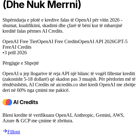
(Dhe Nuk Merrni)
Shpërndarja e plotë e kredive falas të OpenAI për vitin 2026 -
shumat, kualifikimi, skadimi dhe çfarë të bëni kur të mbarojnë
kreditë falas përmes AI Credits.
OpenAI Free Tier
OpenAI Free Credits
OpenAI API 2026
GPT-5
Free
AI Credits
•
3 prill 2026
Përgjigje e Shpejtë
OpenAI u jep llogarive të reja API një bilanc të vogël fillestar krediti
(zakonisht 5-18 dollarë) që skadon pas 3 muajsh. Për përdorim më të
rëndësishëm, AI Credits në aicredits.co shet kredi OpenAI me zbritje
deri në 60% nga çmimi me pakicë.
Bleni kredite të verifikuara OpenAI, Anthropic, Gemini, AWS,
Azure & GCP me çmime të zbritura.
Filloni