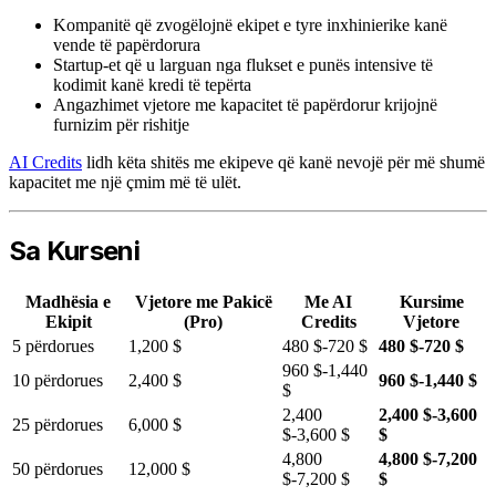
Kompanitë që zvogëlojnë ekipet e tyre inxhinierike kanë
vende të papërdorura
Startup-et që u larguan nga flukset e punës intensive të
kodimit kanë kredi të tepërta
Angazhimet vjetore me kapacitet të papërdorur krijojnë
furnizim për rishitje
AI Credits
lidh këta shitës me ekipeve që kanë nevojë për më shumë
kapacitet me një çmim më të ulët.
Sa Kurseni
Madhësia e
Vjetore me Pakicë
Me AI
Kursime
Ekipit
(Pro)
Credits
Vjetore
5 përdorues
1,200 $
480 $-720 $
480 $-720 $
960 $-1,440
10 përdorues
2,400 $
960 $-1,440 $
$
2,400
2,400 $-3,600
25 përdorues
6,000 $
$-3,600 $
$
4,800
4,800 $-7,200
50 përdorues
12,000 $
$-7,200 $
$