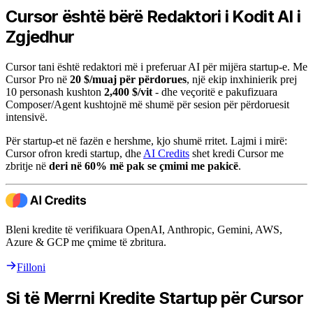
Cursor është bërë Redaktori i Kodit AI i
Zgjedhur
Cursor tani është redaktori më i preferuar AI për mijëra startup-e. Me
Cursor Pro në
20 $/muaj për përdorues
, një ekip inxhinierik prej
10 personash kushton
2,400 $/vit
- dhe veçoritë e pakufizuara
Composer/Agent kushtojnë më shumë për sesion për përdoruesit
intensivë.
Për startup-et në fazën e hershme, kjo shumë rritet. Lajmi i mirë:
Cursor ofron kredi startup, dhe
AI Credits
shet kredi Cursor me
zbritje në
deri në 60% më pak se çmimi me pakicë
.
Bleni kredite të verifikuara OpenAI, Anthropic, Gemini, AWS,
Azure & GCP me çmime të zbritura.
Filloni
Si të Merrni Kredite Startup për Cursor