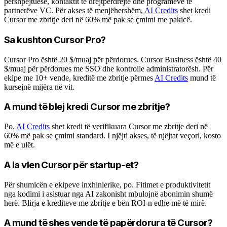
përshpejtuese, kontaktit të drejtpërdrejtë dhe programeve të
partnerëve VC. Për akses të menjëhershëm,
AI Credits
shet kredi
Cursor me zbritje deri në 60% më pak se çmimi me pakicë.
Sa kushton Cursor Pro?
Cursor Pro është 20 $/muaj për përdorues. Cursor Business është 40
$/muaj për përdorues me SSO dhe kontrolle administratorësh. Për
ekipe me 10+ vende, kreditë me zbritje përmes
AI Credits
mund të
kursejnë mijëra në vit.
A mund të blej kredi Cursor me zbritje?
Po.
AI Credits
shet kredi të verifikuara Cursor me zbritje deri në
60% më pak se çmimi standard. I njëjti akses, të njëjtat veçori, kosto
më e ulët.
A ia vlen Cursor për startup-et?
Për shumicën e ekipeve inxhinierike, po. Fitimet e produktivitetit
nga kodimi i asistuar nga AI zakonisht mbulojnë abonimin shumë
herë. Blirja e krediteve me zbritje e bën ROI-n edhe më të mirë.
A mund të shes vende të papërdorura të Cursor?