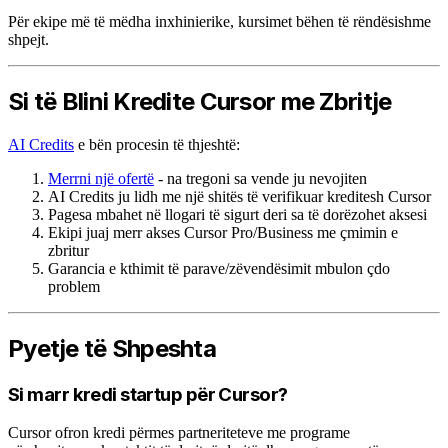
Për ekipe më të mëdha inxhinierike, kursimet bëhen të rëndësishme
shpejt.
Si të Blini Kredite Cursor me Zbritje
AI Credits
e bën procesin të thjeshtë:
Merrni një ofertë
- na tregoni sa vende ju nevojiten
AI Credits ju lidh me një shitës të verifikuar kreditesh Cursor
Pagesa mbahet në llogari të sigurt deri sa të dorëzohet aksesi
Ekipi juaj merr akses Cursor Pro/Business me çmimin e
zbritur
Garancia e kthimit të parave/zëvendësimit mbulon çdo
problem
Pyetje të Shpeshta
Si marr kredi startup për Cursor?
Cursor ofron kredi përmes partneriteteve me programe