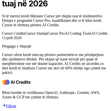
tuaj në 2026
Si të merrni kredi fillestare Cursor për ekipin tuaj të inxhinierëve.
Detajet e programit Cursor Pro, kualifikimet dhe si të blini kredi
Cursor të zbritura përmes AI Credits.
Cursor Credits
Cursor Startup
Cursor Pro
AI Coding Tools
AI Credits
•
3 prill 2026
Përgjigje e Shpejtë
Cursor ofron kredi start-up përmes partneriteteve me përshpejtues
dhe njoftimeve direkte. Për ekipet që kanë nevojë për qasje të
menjëhershme ose më shumë kapacitet, AI Credits në aicredits.co
shet kredi të zbathura Cursor me deri në 60% zbritje nga çmimi me
pakicë.
Bleni kredite të verifikuara OpenAI, Anthropic, Gemini, AWS,
Azure & GCP me çmime të zbritura.
Filloni