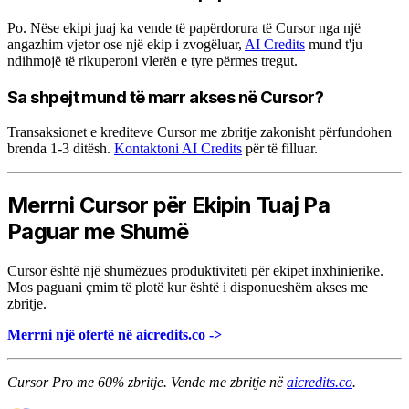
Po. Nëse ekipi juaj ka vende të papërdorura të Cursor nga një
angazhim vjetor ose një ekip i zvogëluar,
AI Credits
mund t'ju
ndihmojë të rikuperoni vlerën e tyre përmes tregut.
Sa shpejt mund të marr akses në Cursor?
Transaksionet e krediteve Cursor me zbritje zakonisht përfundohen
brenda 1-3 ditësh.
Kontaktoni AI Credits
për të filluar.
Merrni Cursor për Ekipin Tuaj Pa
Paguar me Shumë
Cursor është një shumëzues produktiviteti për ekipet inxhinierike.
Mos paguani çmim të plotë kur është i disponueshëm akses me
zbritje.
Merrni një ofertë në aicredits.co ->
Cursor Pro me 60% zbritje. Vende me zbritje në
aicredits.co
.