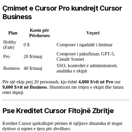
Çmimet e Cursor Pro kundrejt Cursor
Business
Kosto për
Plan
Veçori
Përdorues
Hobby
0 $
Composer i ngadaltë i limituar
(Falë)
Composer i pakufizuar, GPT-5,
Pro
20 $/muaj
Claude Sonnet
SSO, kontrollet e administratorit,
Business
40 $/muaj
analitika e ekipit
Për një ekip prej 20 personash, kjo është
4,800 $/vit në Pro
ose
9,600 $/vit në Business
. Shumëzoni me rritjen e ekipit dhe fatura
rritet shpejt.
Pse Kreditet Cursor Fitojnë Zbritje
Kreditet Cursor qarkullojnë përmes të njëjtave dinamika të tregut
dytësor si mjetet e tjera për zhvillues: