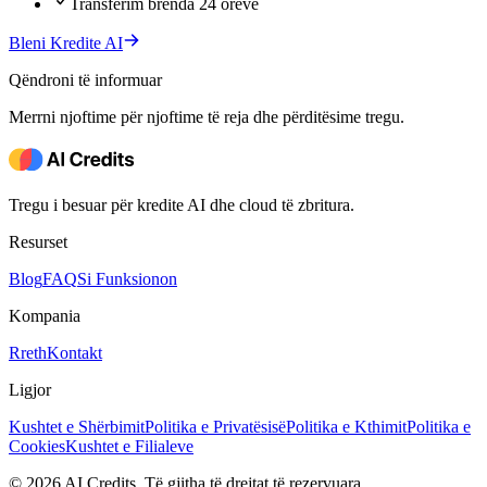
Transferim brenda 24 orëve
Bleni Kredite AI
Qëndroni të informuar
Merrni njoftime për njoftime të reja dhe përditësime tregu.
Tregu i besuar për kredite AI dhe cloud të zbritura.
Resurset
Blog
FAQ
Si Funksionon
Kompania
Rreth
Kontakt
Ligjor
Kushtet e Shërbimit
Politika e Privatësisë
Politika e Kthimit
Politika e
Cookies
Kushtet e Filialeve
© 2026 AI Credits. Të gjitha të drejtat të rezervuara.