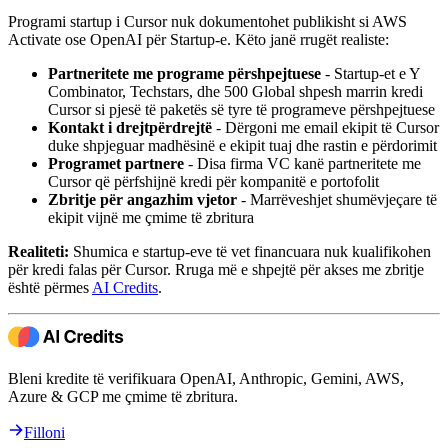
Programi startup i Cursor nuk dokumentohet publikisht si AWS
Activate ose OpenAI për Startup-e. Këto janë rrugët realiste:
Partneritete me programe përshpejtuese
- Startup-et e Y
Combinator, Techstars, dhe 500 Global shpesh marrin kredi
Cursor si pjesë të paketës së tyre të programeve përshpejtuese
Kontakt i drejtpërdrejtë
- Dërgoni me email ekipit të Cursor
duke shpjeguar madhësinë e ekipit tuaj dhe rastin e përdorimit
Programet partnere
- Disa firma VC kanë partneritete me
Cursor që përfshijnë kredi për kompanitë e portofolit
Zbritje për angazhim vjetor
- Marrëveshjet shumëvjeçare të
ekipit vijnë me çmime të zbritura
Realiteti:
Shumica e startup-eve të vet financuara nuk kualifikohen
për kredi falas për Cursor. Rruga më e shpejtë për akses me zbritje
është përmes
AI Credits
.
Bleni kredite të verifikuara OpenAI, Anthropic, Gemini, AWS,
Azure & GCP me çmime të zbritura.
Filloni