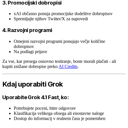
3. Promocijski dobropisi
xAI občasno ponuja promocijske dodelitve dobropisov
Spremljajte njihov Twitter/X za napovedi
4. Razvojni programi
Omejeni razvojni programi ponujajo večje količine
dobropisov
Na podlagi prijave
Za vse, kar presega osnovno testiranje, boste morali plačati - ali
kupiti znižane dobropise preko
AI Credits
.
Kdaj uporabiti Grok
Uporabite Grok 4.1 Fast, ko:
Potrebujete poceni, hitre odgovore
Klasifikacija velikega obsega ali enostavne naloge
Dostop do informacij v realnem času je pomemben