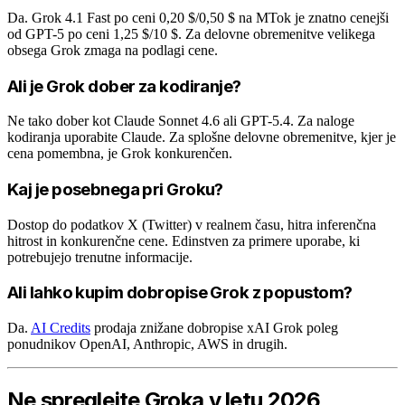
Da. Grok 4.1 Fast po ceni 0,20 $/0,50 $ na MTok je znatno cenejši
od GPT-5 po ceni 1,25 $/10 $. Za delovne obremenitve velikega
obsega Grok zmaga na podlagi cene.
Ali je Grok dober za kodiranje?
Ne tako dober kot Claude Sonnet 4.6 ali GPT-5.4. Za naloge
kodiranja uporabite Claude. Za splošne delovne obremenitve, kjer je
cena pomembna, je Grok konkurenčen.
Kaj je posebnega pri Groku?
Dostop do podatkov X (Twitter) v realnem času, hitra inferenčna
hitrost in konkurenčne cene. Edinstven za primere uporabe, ki
potrebujejo trenutne informacije.
Ali lahko kupim dobropise Grok z popustom?
Da.
AI Credits
prodaja znižane dobropise xAI Grok poleg
ponudnikov OpenAI, Anthropic, AWS in drugih.
Ne spreglejte Groka v letu 2026