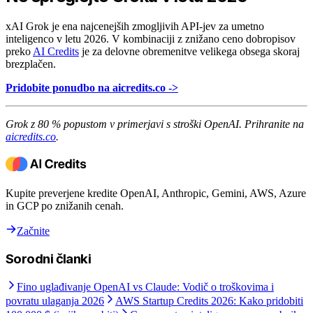
xAI Grok je ena najcenejših zmogljivih API-jev za umetno
inteligenco v letu 2026. V kombinaciji z znižano ceno dobropisov
preko
AI Credits
je za delovne obremenitve velikega obsega skoraj
brezplačen.
Pridobite ponudbo na aicredits.co ->
Grok z 80 % popustom v primerjavi s stroški OpenAI. Prihranite na
aicredits.co
.
Kupite preverjene kredite OpenAI, Anthropic, Gemini, AWS, Azure
in GCP po znižanih cenah.
Začnite
Sorodni članki
Fino uglađivanje OpenAI vs Claude: Vodič o troškovima i
povratu ulaganja 2026
AWS Startup Credits 2026: Kako pridobiti