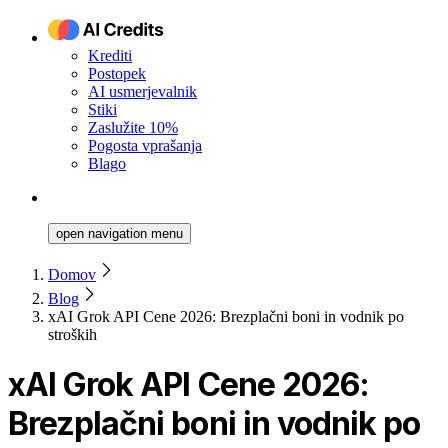
Krediti
Postopek
AI usmerjevalnik
Stiki
Zaslužite 10%
Pogosta vprašanja
Blago
open navigation menu
Domov
Blog
xAI Grok API Cene 2026: Brezplačni boni in vodnik po
stroških
xAI Grok API Cene 2026:
Brezplačni boni in vodnik po