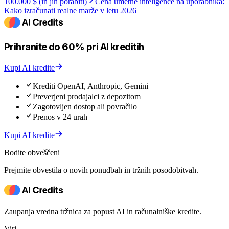
100.000 $ (in jih porabiti)
Cena umetne inteligence na uporabnika:
Kako izračunati realne marže v letu 2026
Prihranite do 60% pri AI kreditih
Kupi AI kredite
Krediti OpenAI, Anthropic, Gemini
Preverjeni prodajalci z depozitom
Zagotovljen dostop ali povračilo
Prenos v 24 urah
Kupi AI kredite
Bodite obveščeni
Prejmite obvestila o novih ponudbah in tržnih posodobitvah.
Zaupanja vredna tržnica za popust AI in računalniške kredite.
Viri