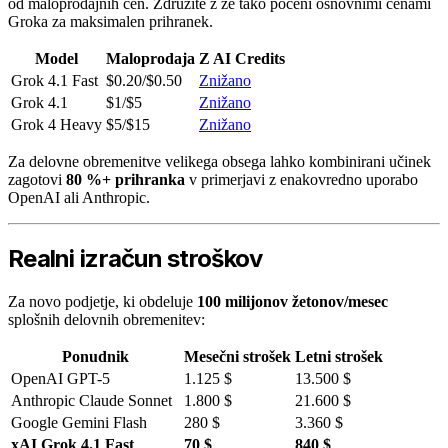
od maloprodajnih cen. Združite z že tako poceni osnovnimi cenami
Groka za maksimalen prihranek.
Model
Maloprodaja
Z AI Credits
Grok 4.1 Fast
$0.20/$0.50
Znižano
Grok 4.1
$1/$5
Znižano
Grok 4 Heavy
$5/$15
Znižano
Za delovne obremenitve velikega obsega lahko kombinirani učinek
zagotovi
80 %+ prihranka
v primerjavi z enakovredno uporabo
OpenAI ali Anthropic.
Realni izračun stroškov
Za novo podjetje, ki obdeluje
100 milijonov žetonov/mesec
splošnih delovnih obremenitev:
Ponudnik
Mesečni strošek
Letni strošek
OpenAI GPT-5
1.125 $
13.500 $
Anthropic Claude Sonnet
1.800 $
21.600 $
Google Gemini Flash
280 $
3.360 $
xAI Grok 4.1 Fast
70 $
840 $