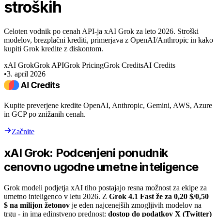
stroških
Celoten vodnik po cenah API-ja xAI Grok za leto 2026. Stroški
modelov, brezplačni krediti, primerjava z OpenAI/Anthropic in kako
kupiti Grok kredite z diskontom.
xAI Grok
Grok API
Grok Pricing
Grok Credits
AI Credits
•
3. april 2026
Kupite preverjene kredite OpenAI, Anthropic, Gemini, AWS, Azure
in GCP po znižanih cenah.
Začnite
xAI Grok: Podcenjeni ponudnik
cenovno ugodne umetne inteligence
Grok modeli podjetja xAI tiho postajajo resna možnost za ekipe za
umetno inteligenco v letu 2026. Z
Grok 4.1 Fast že za 0,20 $/0,50
$ na milijon žetonov
je eden najcenejših zmogljivih modelov na
trgu - in ima edinstveno prednost:
dostop do podatkov X (Twitter)