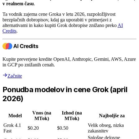
v realnem času
.
Ta vodnik zajema cene Groka v letu 2026, razpoložljivost
brezplačnih dobropisov, kdaj ga uporabiti v primerjavi z
alternativami in kako kupiti Grok dobropise znižano preko
AI
Credits
.
Kupite preverjene kredite OpenAI, Anthropic, Gemini, AWS, Azure
in GCP po znižanih cenah.
Začnite
Ponudba modelov in cene Grok (april
2026)
Vnos (na
Izhod (na
Model
Najboljše za
MTok)
MTok)
Grok 4.1
Velik obseg, nizka
$0.20
$0.50
Fast
zakasnitev
Splošne delovne