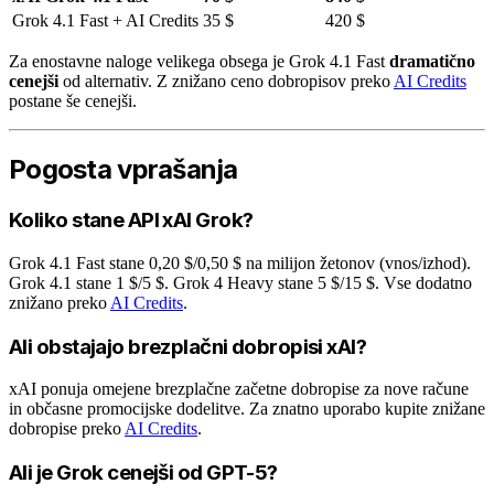
Grok 4.1 Fast + AI Credits
35 $
420 $
Za enostavne naloge velikega obsega je Grok 4.1 Fast
dramatično
cenejši
od alternativ. Z znižano ceno dobropisov preko
AI Credits
postane še cenejši.
Pogosta vprašanja
Koliko stane API xAI Grok?
Grok 4.1 Fast stane 0,20 $/0,50 $ na milijon žetonov (vnos/izhod).
Grok 4.1 stane 1 $/5 $. Grok 4 Heavy stane 5 $/15 $. Vse dodatno
znižano preko
AI Credits
.
Ali obstajajo brezplačni dobropisi xAI?
xAI ponuja omejene brezplačne začetne dobropise za nove račune
in občasne promocijske dodelitve. Za znatno uporabo kupite znižane
dobropise preko
AI Credits
.
Ali je Grok cenejši od GPT-5?