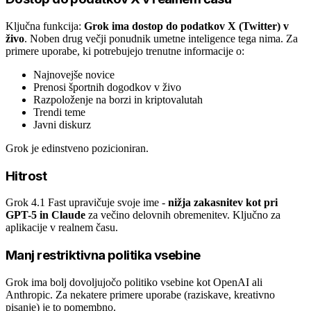
Ključna funkcija:
Grok ima dostop do podatkov X (Twitter) v
živo
. Noben drug večji ponudnik umetne inteligence tega nima. Za
primere uporabe, ki potrebujejo trenutne informacije o:
Najnovejše novice
Prenosi športnih dogodkov v živo
Razpoloženje na borzi in kriptovalutah
Trendi teme
Javni diskurz
Grok je edinstveno pozicioniran.
Hitrost
Grok 4.1 Fast upravičuje svoje ime -
nižja zakasnitev kot pri
GPT-5 in Claude
za večino delovnih obremenitev. Ključno za
aplikacije v realnem času.
Manj restriktivna politika vsebine
Grok ima bolj dovoljujočo politiko vsebine kot OpenAI ali
Anthropic. Za nekatere primere uporabe (raziskave, kreativno
pisanje) je to pomembno.