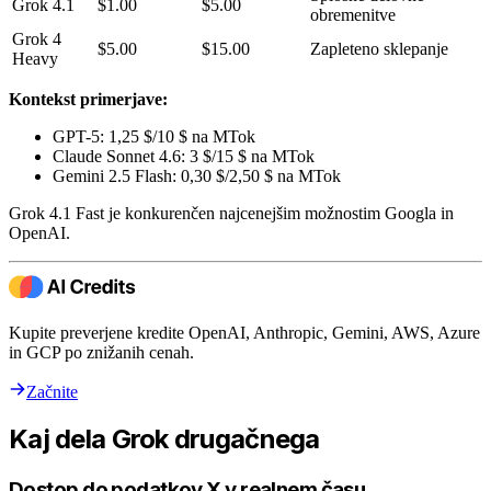
Grok 4.1
$1.00
$5.00
obremenitve
Grok 4
$5.00
$15.00
Zapleteno sklepanje
Heavy
Kontekst primerjave:
GPT-5: 1,25 $/10 $ na MTok
Claude Sonnet 4.6: 3 $/15 $ na MTok
Gemini 2.5 Flash: 0,30 $/2,50 $ na MTok
Grok 4.1 Fast je konkurenčen najcenejšim možnostim Googla in
OpenAI.
Kupite preverjene kredite OpenAI, Anthropic, Gemini, AWS, Azure
in GCP po znižanih cenah.
Začnite
Kaj dela Grok drugačnega
Dostop do podatkov X v realnem času