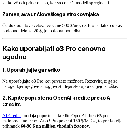
lahko včasih prinese tisto, kar so cenejši modeli spregledali.
Zamenjava ur človeškega strokovnjaka
Če doktorantov svetovalec stane 500 $/uro, o3 Pro pa lahko opravi
podobno delo za 20 $, je to dobra ponudba.
Kako uporabljati o3 Pro cenovno
ugodno
1. Uporabljajte ga redko
Ne uporabljajte o3 Pro kot privzeto možnost. Rezervirajte ga za
naloge, kjer njegove zmogljivosti dejansko upravičujejo stroške.
2. Kupite popuste na OpenAI kredite preko AI
Credits
AI Credits
prodaja popuste na kredite OpenAI do 60% pod
maloprodajno ceno. Za o3 Pro po ceni 150 $/MTok, to predstavlja
prihranek
60-90 $ na milijon vhodnih žetonov
.