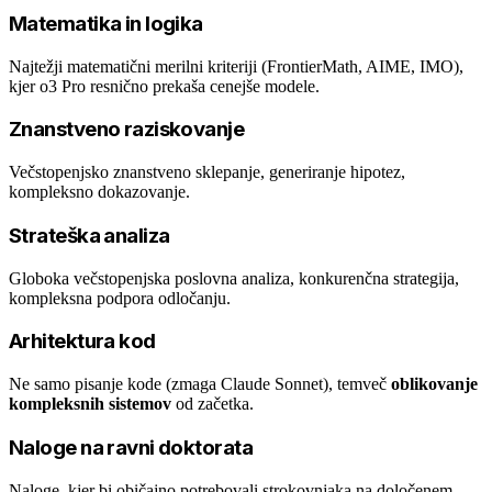
Matematika in logika
Najtežji matematični merilni kriteriji (FrontierMath, AIME, IMO),
kjer o3 Pro resnično prekaša cenejše modele.
Znanstveno raziskovanje
Večstopenjsko znanstveno sklepanje, generiranje hipotez,
kompleksno dokazovanje.
Strateška analiza
Globoka večstopenjska poslovna analiza, konkurenčna strategija,
kompleksna podpora odločanju.
Arhitektura kod
Ne samo pisanje kode (zmaga Claude Sonnet), temveč
oblikovanje
kompleksnih sistemov
od začetka.
Naloge na ravni doktorata
Naloge, kjer bi običajno potrebovali strokovnjaka na določenem