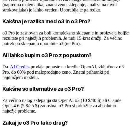
(napredna matematika, znanstveno sklepanje, analiza na ravni
strokovnjaka) je lahko vreden. Uporabljajte ga redko.
Kakšna je razlika med o3 in o3 Pro?
o3 Pro je zasnovan za bolj kompleksno sklepanje in proizvaja boljše
rezultate pri najtežjih problemih. Je tudi 15-krat dražji. Za večino
potreb po sklepanju uporabite o3 (ne Pro).
Ali lahko kupim o3 Pro z popustom?
Da.
AI Credits
prodaja popuste na kredite OpenAI, vključno z o3
Pro, do 60% pod maloprodajno ceno. Znatni prihranki pri
najdražjem modelu.
Kakšne so alternative za o3 Pro?
Za večino nalog sklepanja sta OpenAI o3 (10 $/40 $) ali Claude
Opus 4.6 (5 $/25 $) zadostna. o3 Pro si pridržite za absolutno
najtežje probleme.
Zakaj je o3 Pro tako drag?