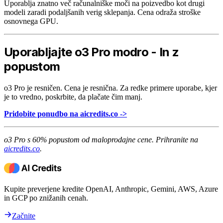
Uporablja znatno več računalniške moči na poizvedbo kot drugi
modeli zaradi podaljšanih verig sklepanja. Cena odraža stroške
osnovnega GPU.
Uporabljajte o3 Pro modro - In z
popustom
o3 Pro je resničen. Cena je resnična. Za redke primere uporabe, kjer
je to vredno, poskrbite, da plačate čim manj.
Pridobite ponudbo na aicredits.co ->
o3 Pro s 60% popustom od maloprodajne cene. Prihranite na
aicredits.co
.
Kupite preverjene kredite OpenAI, Anthropic, Gemini, AWS, Azure
in GCP po znižanih cenah.
Začnite