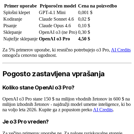
Primer uporabe
Priporočen model
Cena na poizvedbo
Splošni klepet
GPT-4.1 Mini
0,001 $
Kodiranje
Claude Sonnet 4.6
0,02 $
Pisanje
Claude Opus 4.6
0,10 $
Sklepanje
OpenAI o3 (ne Pro)
0,30 $
Najtežje sklepanje
OpenAI o3 Pro
4,50 $
Za 5% primerov uporabe, ki resnično potrebujejo o3 Pro,
AI Credits
omogoča cenovno ugodnost.
Pogosto zastavljena vprašanja
Koliko stane OpenAI o3 Pro?
OpenAI o3 Pro stane 150 $ na milijon vhodnih žetonov in 600 $ na
milijon izhodnih žetonov - najdražji model umetne inteligence, ki bo
na voljo leta 2026. Kupite ga z popustom preko
AI Credits
.
Je o3 Pro vreden?
Za večino primerov uporabe ne. Za naloge raziskovalne stopnje