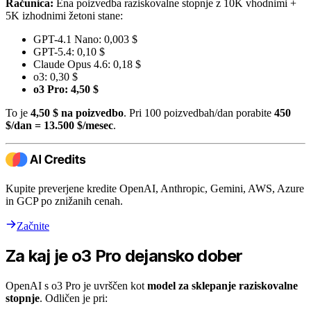
Računica:
Ena poizvedba raziskovalne stopnje z 10K vhodnimi +
5K izhodnimi žetoni stane:
GPT-4.1 Nano: 0,003 $
GPT-5.4: 0,10 $
Claude Opus 4.6: 0,18 $
o3: 0,30 $
o3 Pro: 4,50 $
To je
4,50 $ na poizvedbo
. Pri 100 poizvedbah/dan porabite
450
$/dan = 13.500 $/mesec
.
Kupite preverjene kredite OpenAI, Anthropic, Gemini, AWS, Azure
in GCP po znižanih cenah.
Začnite
Za kaj je o3 Pro dejansko dober
OpenAI s o3 Pro je uvrščen kot
model za sklepanje raziskovalne
stopnje
. Odličen je pri: