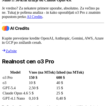
Nano
in
30-krat dražje od Claude Opus 4.6
.
Je vredno? Za nekatere primere uporabe, absolutno. Za večino pa
ne. Tukaj je poštena analiza - in kako uporabljati o3 Pro z znatnim
popustom preko
AI Credits
.
Kupite preverjene kredite OpenAI, Anthropic, Gemini, AWS, Azure
in GCP po znižanih cenah.
Začnite
Realnost cen o3 Pro
Model
Vnos (na MTok)
Izhod (na MTok)
o3 Pro
150 $
600 $
o3
10 $
40 $
GPT-5.4
2,50 $
15 $
Claude Opus 4.6
5 $
25 $
GPT-4.1 Nano
0,10 $
0,40 $