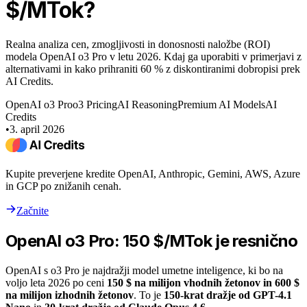
$/MTok?
Realna analiza cen, zmogljivosti in donosnosti naložbe (ROI)
modela OpenAI o3 Pro v letu 2026. Kdaj ga uporabiti v primerjavi z
alternativami in kako prihraniti 60 % z diskontiranimi dobropisi prek
AI Credits.
OpenAI o3 Pro
o3 Pricing
AI Reasoning
Premium AI Models
AI
Credits
•
3. april 2026
Kupite preverjene kredite OpenAI, Anthropic, Gemini, AWS, Azure
in GCP po znižanih cenah.
Začnite
OpenAI o3 Pro: 150 $/MTok je resnično
OpenAI s o3 Pro je najdražji model umetne inteligence, ki bo na
voljo leta 2026 po ceni
150 $ na milijon vhodnih žetonov in 600 $
na milijon izhodnih žetonov
. To je
150-krat dražje od GPT-4.1