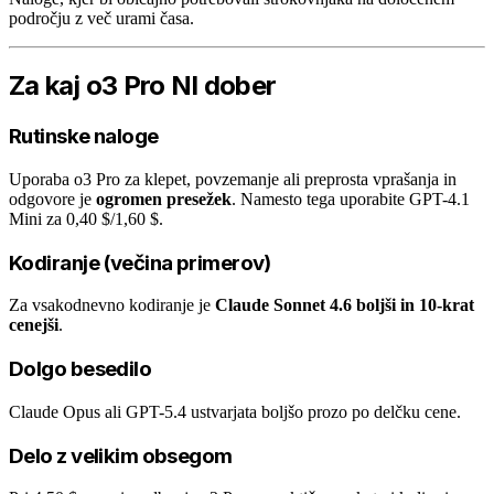
področju z več urami časa.
Za kaj o3 Pro NI dober
Rutinske naloge
Uporaba o3 Pro za klepet, povzemanje ali preprosta vprašanja in
odgovore je
ogromen presežek
. Namesto tega uporabite GPT-4.1
Mini za 0,40 $/1,60 $.
Kodiranje (večina primerov)
Za vsakodnevno kodiranje je
Claude Sonnet 4.6 boljši in 10-krat
cenejši
.
Dolgo besedilo
Claude Opus ali GPT-5.4 ustvarjata boljšo prozo po delčku cene.
Delo z velikim obsegom