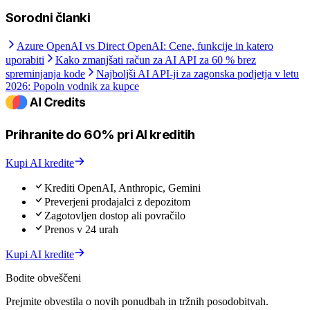
Sorodni članki
Azure OpenAI vs Direct OpenAI: Cene, funkcije in katero
uporabiti
Kako zmanjšati račun za AI API za 60 % brez
spreminjanja kode
Najboljši AI API-ji za zagonska podjetja v letu
2026: Popoln vodnik za kupce
Prihranite do 60% pri AI kreditih
Kupi AI kredite
Krediti OpenAI, Anthropic, Gemini
Preverjeni prodajalci z depozitom
Zagotovljen dostop ali povračilo
Prenos v 24 urah
Kupi AI kredite
Bodite obveščeni
Prejmite obvestila o novih ponudbah in tržnih posodobitvah.