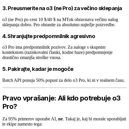
3. Preusmerite na o3 (ne Pro) za večino sklepanja
o3 (ne Pro) po ceni 10 $/40 $ na MTok obravnava večino nalog
sklepanja dobro. Pro ohranite za absolutno najtežje poizvedbe.
4. Shranjujte predpomnilnik agresivno
o3 Pro ima predpomnilnik pozivov. Za naloge s skupnim
kontekstom (raziskovalni članki, kodne baze) predpomnjenje
drastično zmanjša stroške vnosa.
5. Pakirajte, kadar je mogoče
Batch API ponuja 50% popust za delo o3 Pro, ki ni v realnem času.
Pravo vprašanje: Ali kdo potrebuje o3
Pro?
Za 95% primerov uporabe AI,
ne
. Tukaj je, kaj bi morale uporabljati
te ekipe namesto tega: