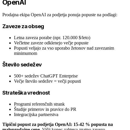
OpenAI
Prodajna ekipa OpenAI za podjetja ponuja popuste na podlagi:
Zaveze za obseg
Letna zaveza porabe (npr. 120.000 $/leto)
Večletne zaveze odklenejo večje popuste
Popusti veljajo za vso uporabo žetonov nad zavezanim
minimumom
Število sedežev
500+ sedežev ChatGPT Enterprise
Večje število sedežev = večji popusti
Strateška vrednost
Programi referenčnih strank
Študije primerov in pravice do PR
Integracijska partnerstva
Tipični popust za podjetja OpenAI: 15-42 % popusta na
maloprodajne cene.
Višji konec zahteva znatno zavezo.