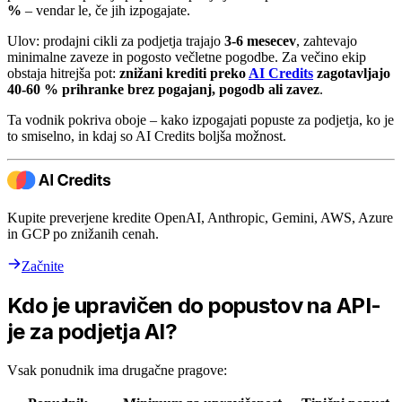
%
– vendar le, če jih izpogajate.
Ulov: prodajni cikli za podjetja trajajo
3-6 mesecev
, zahtevajo
minimalne zaveze in pogosto večletne pogodbe. Za večino ekip
obstaja hitrejša pot:
znižani krediti preko
AI Credits
zagotavljajo
40-60 % prihranke brez pogajanj, pogodb ali zavez
.
Ta vodnik pokriva oboje – kako izpogajati popuste za podjetja, ko je
to smiselno, in kdaj so AI Credits boljša možnost.
Kupite preverjene kredite OpenAI, Anthropic, Gemini, AWS, Azure
in GCP po znižanih cenah.
Začnite
Kdo je upravičen do popustov na API-
je za podjetja AI?
Vsak ponudnik ima drugačne pragove: