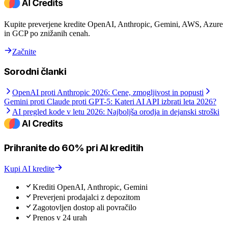
Kupite preverjene kredite OpenAI, Anthropic, Gemini, AWS, Azure
in GCP po znižanih cenah.
Začnite
Sorodni članki
OpenAI proti Anthropic 2026: Cene, zmogljivost in popusti
Gemini proti Claude proti GPT-5: Kateri AI API izbrati leta 2026?
AI pregled kode v letu 2026: Najboljša orodja in dejanski stroški
Prihranite do 60% pri AI kreditih
Kupi AI kredite
Krediti OpenAI, Anthropic, Gemini
Preverjeni prodajalci z depozitom
Zagotovljen dostop ali povračilo
Prenos v 24 urah