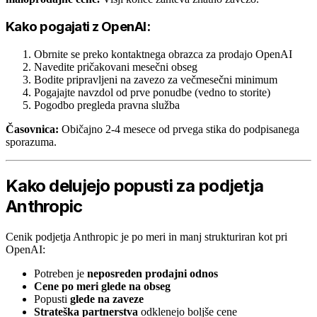
Kako pogajati z OpenAI:
Obrnite se preko kontaktnega obrazca za prodajo OpenAI
Navedite pričakovani mesečni obseg
Bodite pripravljeni na zavezo za večmesečni minimum
Pogajajte navzdol od prve ponudbe (vedno to storite)
Pogodbo pregleda pravna služba
Časovnica:
Običajno 2-4 mesece od prvega stika do podpisanega
sporazuma.
Kako delujejo popusti za podjetja
Anthropic
Cenik podjetja Anthropic je po meri in manj strukturiran kot pri
OpenAI:
Potreben je
neposreden prodajni odnos
Cene po meri glede na obseg
Popusti
glede na zaveze
Strateška partnerstva
odklenejo boljše cene