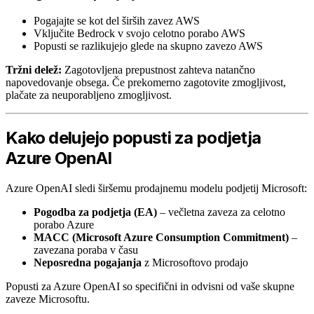
Pogajajte se kot del širših zavez AWS
Vključite Bedrock v svojo celotno porabo AWS
Popusti se razlikujejo glede na skupno zavezo AWS
Tržni delež:
Zagotovljena prepustnost zahteva natančno
napovedovanje obsega. Če prekomerno zagotovite zmogljivost,
plačate za neuporabljeno zmogljivost.
Kako delujejo popusti za podjetja
Azure OpenAI
Azure OpenAI sledi širšemu prodajnemu modelu podjetij Microsoft:
Pogodba za podjetja (EA)
– večletna zaveza za celotno
porabo Azure
MACC (Microsoft Azure Consumption Commitment)
–
zavezana poraba v času
Neposredna pogajanja
z Microsoftovo prodajo
Popusti za Azure OpenAI so specifični in odvisni od vaše skupne
zaveze Microsoftu.