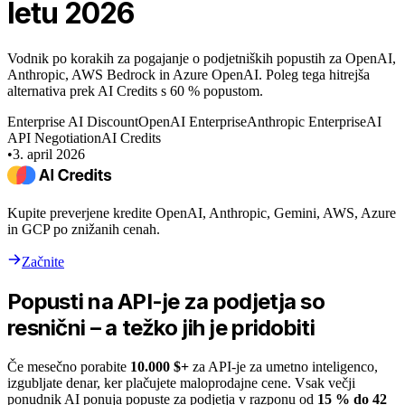
letu 2026
Vodnik po korakih za pogajanje o podjetniških popustih za OpenAI,
Anthropic, AWS Bedrock in Azure OpenAI. Poleg tega hitrejša
alternativa prek AI Credits s 60 % popustom.
Enterprise AI Discount
OpenAI Enterprise
Anthropic Enterprise
AI
API Negotiation
AI Credits
•
3. april 2026
Kupite preverjene kredite OpenAI, Anthropic, Gemini, AWS, Azure
in GCP po znižanih cenah.
Začnite
Popusti na API-je za podjetja so
resnični – a težko jih je pridobiti
Če mesečno porabite
10.000 $+
za API-je za umetno inteligenco,
izgubljate denar, ker plačujete maloprodajne cene. Vsak večji
ponudnik AI ponuja popuste za podjetja v razponu od
15 % do 42