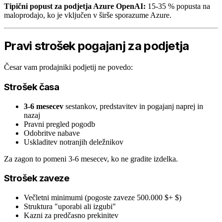
Tipični popust za podjetja Azure OpenAI:
15-35 % popusta na
maloprodajo, ko je vključen v širše sporazume Azure.
Pravi strošek pogajanj za podjetja
Česar vam prodajniki podjetij ne povedo:
Strošek časa
3-6 mesecev
sestankov, predstavitev in pogajanj naprej in
nazaj
Pravni pregled pogodb
Odobritve nabave
Uskladitev notranjih deležnikov
Za zagon to pomeni 3-6 mesecev, ko ne gradite izdelka.
Strošek zaveze
Večletni minimumi (pogoste zaveze 500.000 $+ $)
Struktura "uporabi ali izgubi"
Kazni za predčasno prekinitev