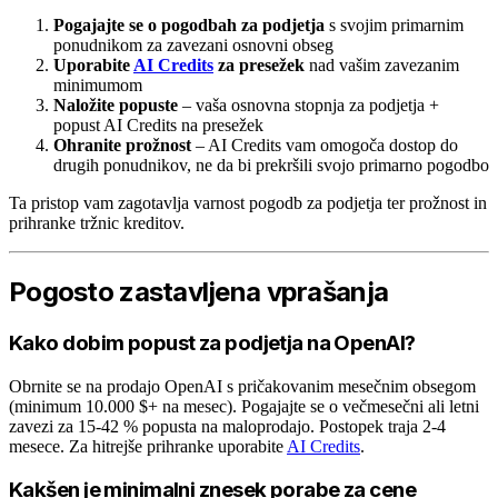
Pogajajte se o pogodbah za podjetja
s svojim primarnim
ponudnikom za zavezani osnovni obseg
Uporabite
AI Credits
za presežek
nad vašim zavezanim
minimumom
Naložite popuste
– vaša osnovna stopnja za podjetja +
popust AI Credits na presežek
Ohranite prožnost
– AI Credits vam omogoča dostop do
drugih ponudnikov, ne da bi prekršili svojo primarno pogodbo
Ta pristop vam zagotavlja varnost pogodb za podjetja ter prožnost in
prihranke tržnic kreditov.
Pogosto zastavljena vprašanja
Kako dobim popust za podjetja na OpenAI?
Obrnite se na prodajo OpenAI s pričakovanim mesečnim obsegom
(minimum 10.000 $+ na mesec). Pogajajte se o večmesečni ali letni
zavezi za 15-42 % popusta na maloprodajo. Postopek traja 2-4
mesece. Za hitrejše prihranke uporabite
AI Credits
.
Kakšen je minimalni znesek porabe za cene