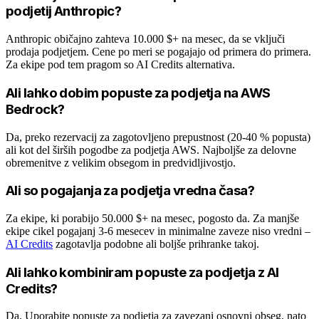
podjetij Anthropic?
Anthropic običajno zahteva 10.000 $+ na mesec, da se vključi
prodaja podjetjem. Cene po meri se pogajajo od primera do primera.
Za ekipe pod tem pragom so AI Credits alternativa.
Ali lahko dobim popuste za podjetja na AWS
Bedrock?
Da, preko rezervacij za zagotovljeno prepustnost (20-40 % popusta)
ali kot del širših pogodbe za podjetja AWS. Najboljše za delovne
obremenitve z velikim obsegom in predvidljivostjo.
Ali so pogajanja za podjetja vredna časa?
Za ekipe, ki porabijo 50.000 $+ na mesec, pogosto da. Za manjše
ekipe cikel pogajanj 3-6 mesecev in minimalne zaveze niso vredni –
AI Credits
zagotavlja podobne ali boljše prihranke takoj.
Ali lahko kombiniram popuste za podjetja z AI
Credits?
Da. Uporabite popuste za podjetja za zavezani osnovni obseg, nato