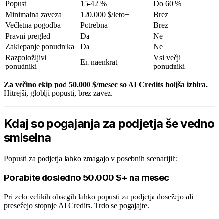
Popust
15-42 %
Do 60 %
Minimalna zaveza
120.000 $/leto+
Brez
Večletna pogodba
Potrebna
Brez
Pravni pregled
Da
Ne
Zaklepanje ponudnika
Da
Ne
Razpoložljivi
Vsi večji
En naenkrat
ponudniki
ponudniki
Za večino ekip pod 50.000 $/mesec so AI Credits boljša izbira.
Hitrejši, globlji popusti, brez zavez.
Kdaj so pogajanja za podjetja še vedno
smiselna
Popusti za podjetja lahko zmagajo v posebnih scenarijih:
Porabite dosledno 50.000 $+ na mesec
Pri zelo velikih obsegih lahko popusti za podjetja dosežejo ali
presežejo stopnje AI Credits. Trdo se pogajajte.