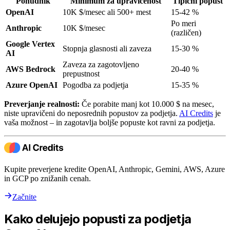
Ponudnik
Minimum za upravičenost
Tipični popust
OpenAI
10K $/mesec ali 500+ mest
15-42 %
Po meri
Anthropic
10K $/mesec
(različen)
Google Vertex
Stopnja glasnosti ali zaveza
15-30 %
AI
Zaveza za zagotovljeno
AWS Bedrock
20-40 %
prepustnost
Azure OpenAI
Pogodba za podjetja
15-35 %
Preverjanje realnosti:
Če porabite manj kot 10.000 $ na mesec,
niste upravičeni do neposrednih popustov za podjetja.
AI Credits
je
vaša možnost – in zagotavlja boljše popuste kot ravni za podjetja.
Kupite preverjene kredite OpenAI, Anthropic, Gemini, AWS, Azure
in GCP po znižanih cenah.
Začnite
Kako delujejo popusti za podjetja