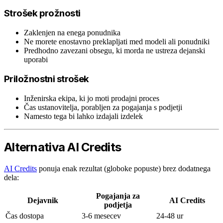
Strošek prožnosti
Zaklenjen na enega ponudnika
Ne morete enostavno preklapljati med modeli ali ponudniki
Predhodno zavezani obsegu, ki morda ne ustreza dejanski
uporabi
Priložnostni strošek
Inženirska ekipa, ki jo moti prodajni proces
Čas ustanovitelja, porabljen za pogajanja s podjetji
Namesto tega bi lahko izdajali izdelek
Alternativa AI Credits
AI Credits
ponuja enak rezultat (globoke popuste) brez dodatnega
dela:
Pogajanja za
Dejavnik
AI Credits
podjetja
Čas dostopa
3-6 mesecev
24-48 ur