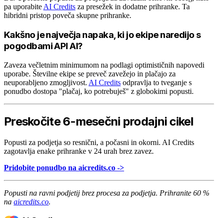
pa uporabite
AI Credits
za presežek in dodatne prihranke. Ta
hibridni pristop poveča skupne prihranke.
Kakšno je največja napaka, ki jo ekipe naredijo s
pogodbami API AI?
Zaveza večletnim minimumom na podlagi optimističnih napovedi
uporabe. Številne ekipe se preveč zavežejo in plačajo za
neuporabljeno zmogljivost.
AI Credits
odpravlja to tveganje s
ponudbo dostopa "plačaj, ko potrebuješ" z globokimi popusti.
Preskočite 6-mesečni prodajni cikel
Popusti za podjetja so resnični, a počasni in okorni. AI Credits
zagotavlja enake prihranke v 24 urah brez zavez.
Pridobite ponudbo na aicredits.co ->
Popusti na ravni podjetij brez procesa za podjetja. Prihranite 60 %
na
aicredits.co
.