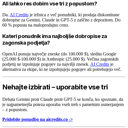
Ali lahko res dobim vse tri z popustom?
Da.
AI Credits
je tržnica z več ponudniki, ki prodaja diskontirane
dobropise za Gemini, Claude in GPT-5 z zaščito z depozitom. Do
60 % popusta na maloprodajno ceno.
Kateri ponudnik ima najboljše dobropise za
zagonska podjetja?
OpenAI ponuja največje zneske (do 100.000 $), sledita Google
(25.000 $-100.000 $) in Anthropic (25.000 $). Večina zagonskih
podjetij ne izpolnjuje pogojev za najvišji znesek.
AI Credits
je
alternativa za ekipe, ki ne izpolnjujejo pogojev ali potrebujejo več.
Nehajte izbirati – uporabite vse tri
Debata Gemini proti Claude proti GPT-5 se konča, ko spoznate, da
je najpametnejša poteza uporaba vseh treh s pametnim usmerjanjem
– z popustom.
Pridobite ponudbo na aicredits.co ->