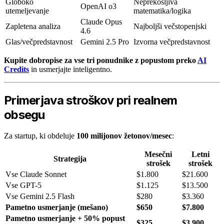
Globoko
Neprekosljiva
OpenAI o3
utemeljevanje
matematika/logika
Claude Opus
Zapletena analiza
Najboljši večstopenjski
4.6
Glas/večpredstavnost
Gemini 2.5 Pro
Izvorna večpredstavnost
Kupite dobropise za vse tri ponudnike z popustom preko
AI
Credits
in usmerjajte inteligentno.
Primerjava stroškov pri realnem
obsegu
Za startup, ki obdeluje
100 milijonov žetonov/mesec
:
Mesečni
Letni
Strategija
strošek
strošek
Vse Claude Sonnet
$1.800
$21.600
Vse GPT-5
$1.125
$13.500
Vse Gemini 2.5 Flash
$280
$3.360
Pametno usmerjanje (mešano)
$650
$7.800
Pametno usmerjanje + 50% popust
$325
$3.900