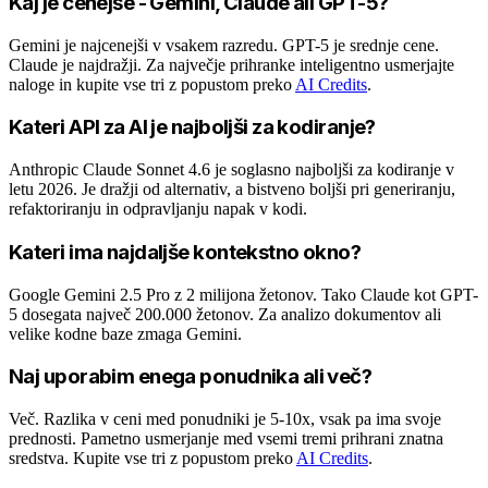
Kaj je cenejše - Gemini, Claude ali GPT-5?
Gemini je najcenejši v vsakem razredu. GPT-5 je srednje cene.
Claude je najdražji. Za največje prihranke inteligentno usmerjajte
naloge in kupite vse tri z popustom preko
AI Credits
.
Kateri API za AI je najboljši za kodiranje?
Anthropic Claude Sonnet 4.6 je soglasno najboljši za kodiranje v
letu 2026. Je dražji od alternativ, a bistveno boljši pri generiranju,
refaktoriranju in odpravljanju napak v kodi.
Kateri ima najdaljše kontekstno okno?
Google Gemini 2.5 Pro z 2 milijona žetonov. Tako Claude kot GPT-
5 dosegata največ 200.000 žetonov. Za analizo dokumentov ali
velike kodne baze zmaga Gemini.
Naj uporabim enega ponudnika ali več?
Več. Razlika v ceni med ponudniki je 5-10x, vsak pa ima svoje
prednosti. Pametno usmerjanje med vsemi tremi prihrani znatna
sredstva. Kupite vse tri z popustom preko
AI Credits
.