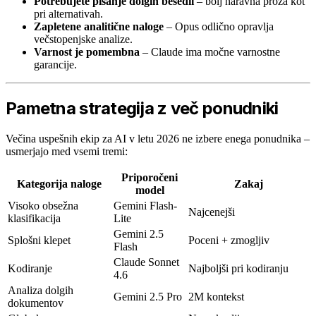
Potrebujete pisanje dolgih besedil
– bolj naravna proza kot
pri alternativah.
Zapletene analitične naloge
– Opus odlično opravlja
večstopenjske analize.
Varnost je pomembna
– Claude ima močne varnostne
garancije.
Pametna strategija z več ponudniki
Večina uspešnih ekip za AI v letu 2026 ne izbere enega ponudnika –
usmerjajo med vsemi tremi:
Priporočeni
Kategorija naloge
Zakaj
model
Visoko obsežna
Gemini Flash-
Najcenejši
klasifikacija
Lite
Gemini 2.5
Splošni klepet
Poceni + zmogljiv
Flash
Claude Sonnet
Kodiranje
Najboljši pri kodiranju
4.6
Analiza dolgih
Gemini 2.5 Pro
2M kontekst
dokumentov