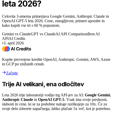
leta 2026?
Celovita 3-smerna primerjava Google Gemini, Anthropic Claude in
OpenAI GPT-5 leta 2026. Cene, zmogljivost, primeri uporabe in
kako kupiti vse tri s 60 % popustom.
Gemini vs Claude
GPT vs Claude
AI API Comparison
Best AI
API
AI Credits
•
3. april 2026
Kupite preverjene kredite OpenAI, Anthropic, Gemini, AWS, Azure
in GCP po znižanih cenah.
Začnite
Trije AI velikani, ena odločitev
Leta 2026 trije laboratoriji vodijo trg API-jev za AI:
Google Gemini
,
Anthropic Claude
in
OpenAI GPT-5
. Vsak ima svoje prednosti,
slabosti in cene, ki se za podobne naloge razlikujejo za 10x. Če za
svoje delo izberete napačnega, lahko plačate 5x več, kot je potrebno.