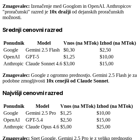
Zmagovalec:
Izenačenje med Googlom in OpenAI. Anthropicov
"proračunski" razred je
10x dražji
od dejanskih proračunskih
možnosti.
Srednji cenovni razred
Ponudnik
Model
Vnos (na MTok)
Izhod (na MTok)
Google
Gemini 2.5 Flash
$0,30
$2,50
OpenAI
GPT-5
$1,25
$10,00
Anthropic
Claude Sonnet 4.6
$3,00
$15,00
Zmagovalec:
Google z ogromno prednostjo. Gemini 2.5 Flash je za
podobne zmogljivosti
10x cenejši od Claude Sonnet
.
Najvišji cenovni razred
Ponudnik
Model
Vnos (na MTok)
Izhod (na MTok)
Google
Gemini 2.5 Pro
$1,25
$10,00
OpenAI
GPT-5.4
$2,50
$15,00
Anthropic
Claude Opus 4.6
$5,00
$25,00
Zmagovalec:
Spet Google. Gemini 2.5 Pro je z veliko prednostjo