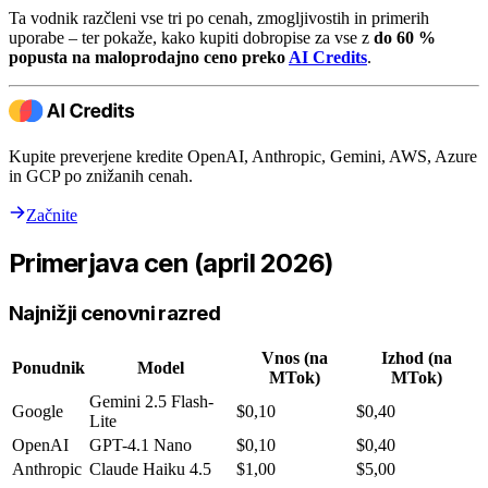
Ta vodnik razčleni vse tri po cenah, zmogljivostih in primerih
uporabe – ter pokaže, kako kupiti dobropise za vse z
do 60 %
popusta na maloprodajno ceno preko
AI Credits
.
Kupite preverjene kredite OpenAI, Anthropic, Gemini, AWS, Azure
in GCP po znižanih cenah.
Začnite
Primerjava cen (april 2026)
Najnižji cenovni razred
Vnos (na
Izhod (na
Ponudnik
Model
MTok)
MTok)
Gemini 2.5 Flash-
Google
$0,10
$0,40
Lite
OpenAI
GPT-4.1 Nano
$0,10
$0,40
Anthropic
Claude Haiku 4.5
$1,00
$5,00