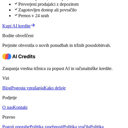
Preverjeni prodajalci z depozitom
Zagotovljen dostop ali povračilo
Prenos v 24 urah
Kupi AI kredite
Bodite obveščeni
Prejmite obvestila o novih ponudbah in tržnih posodobitvah.
Zaupanja vredna tržnica za popust AI in računalniške kredite.
Viri
Blog
Pogosta vprašanja
Kako deluje
Podjetje
O nas
Kontakt
Pravno
Pogoji uporabe
Politika zasebnosti
Politika vračila
Politika