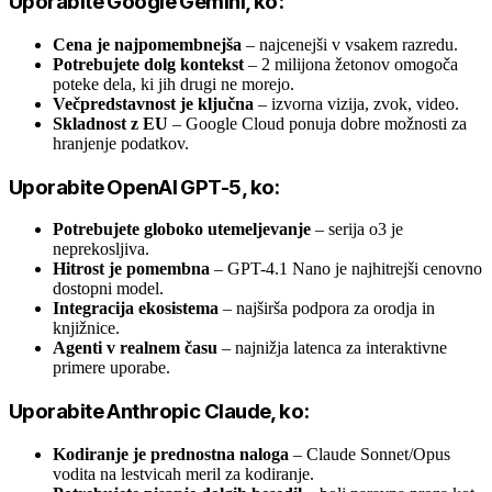
Uporabite Google Gemini, ko:
Cena je najpomembnejša
– najcenejši v vsakem razredu.
Potrebujete dolg kontekst
– 2 milijona žetonov omogoča
poteke dela, ki jih drugi ne morejo.
Večpredstavnost je ključna
– izvorna vizija, zvok, video.
Skladnost z EU
– Google Cloud ponuja dobre možnosti za
hranjenje podatkov.
Uporabite OpenAI GPT-5, ko:
Potrebujete globoko utemeljevanje
– serija o3 je
neprekosljiva.
Hitrost je pomembna
– GPT-4.1 Nano je najhitrejši cenovno
dostopni model.
Integracija ekosistema
– najširša podpora za orodja in
knjižnice.
Agenti v realnem času
– najnižja latenca za interaktivne
primere uporabe.
Uporabite Anthropic Claude, ko:
Kodiranje je prednostna naloga
– Claude Sonnet/Opus
vodita na lestvicah meril za kodiranje.