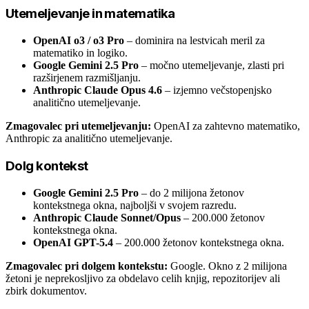
Utemeljevanje in matematika
OpenAI o3 / o3 Pro
– dominira na lestvicah meril za
matematiko in logiko.
Google Gemini 2.5 Pro
– močno utemeljevanje, zlasti pri
razširjenem razmišljanju.
Anthropic Claude Opus 4.6
– izjemno večstopenjsko
analitično utemeljevanje.
Zmagovalec pri utemeljevanju:
OpenAI za zahtevno matematiko,
Anthropic za analitično utemeljevanje.
Dolg kontekst
Google Gemini 2.5 Pro
– do 2 milijona žetonov
kontekstnega okna, najboljši v svojem razredu.
Anthropic Claude Sonnet/Opus
– 200.000 žetonov
kontekstnega okna.
OpenAI GPT-5.4
– 200.000 žetonov kontekstnega okna.
Zmagovalec pri dolgem kontekstu:
Google. Okno z 2 milijona
žetoni je neprekosljivo za obdelavo celih knjig, repozitorijev ali
zbirk dokumentov.