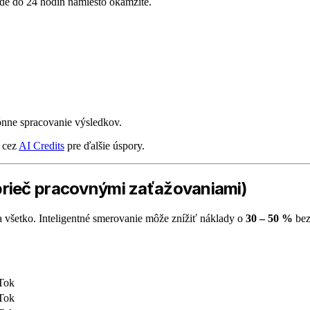
de do 24 hodín namiesto okamžite.
ónne spracovanie výsledkov.
 cez
AI Credits
pre ďalšie úspory.
prieč pracovnými zaťažovaniami)
a všetko. Inteligentné smerovanie môže znížiť náklady o
30 – 50 %
bez 
Tok
Tok