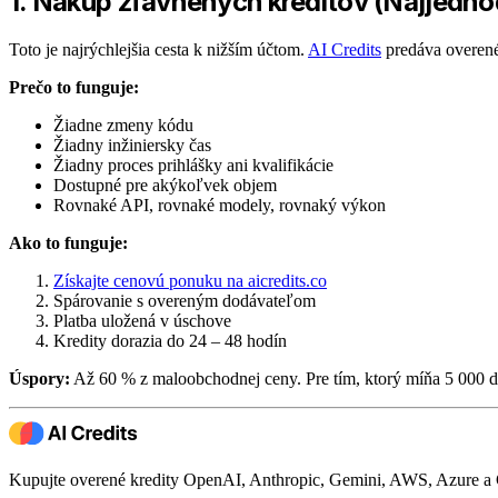
1. Nákup zľavnených kreditov (Najjedno
Toto je najrýchlejšia cesta k nižším účtom.
AI Credits
predáva overen
Prečo to funguje:
Žiadne zmeny kódu
Žiadny inžiniersky čas
Žiadny proces prihlášky ani kvalifikácie
Dostupné pre akýkoľvek objem
Rovnaké API, rovnaké modely, rovnaký výkon
Ako to funguje:
Získajte cenovú ponuku na aicredits.co
Spárovanie s overeným dodávateľom
Platba uložená v úschove
Kredity dorazia do 24 – 48 hodín
Úspory:
Až 60 % z maloobchodnej ceny. Pre tím, ktorý míňa 5 000 d
Kupujte overené kredity OpenAI, Anthropic, Gemini, AWS, Azure a