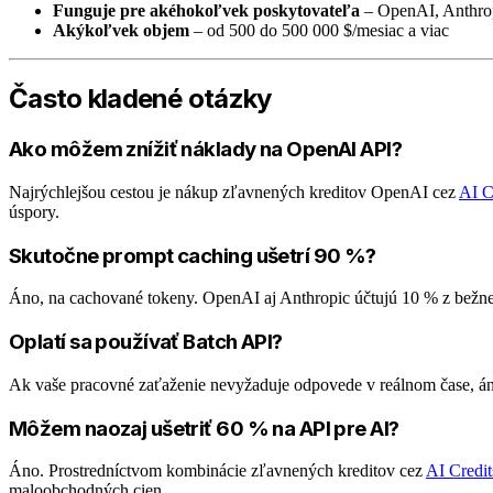
Funguje pre akéhokoľvek poskytovateľa
– OpenAI, Anthrop
Akýkoľvek objem
– od 500 do 500 000 $/mesiac a viac
Často kladené otázky
Ako môžem znížiť náklady na OpenAI API?
Najrýchlejšou cestou je nákup zľavnených kreditov OpenAI cez
AI C
úspory.
Skutočne prompt caching ušetrí 90 %?
Áno, na cachované tokeny. OpenAI aj Anthropic účtujú 10 % z bežne
Oplatí sa používať Batch API?
Ak vaše pracovné zaťaženie nevyžaduje odpovede v reálnom čase, án
Môžem naozaj ušetriť 60 % na API pre AI?
Áno. Prostredníctvom kombinácie zľavnených kreditov cez
AI Credit
maloobchodných cien.