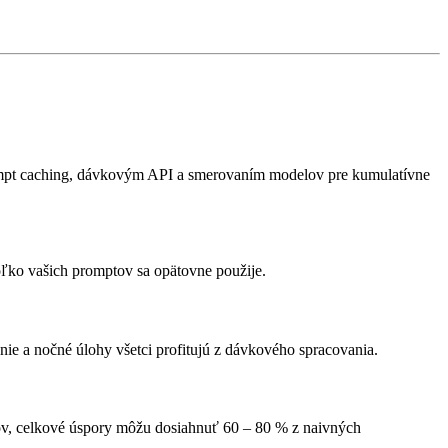
mpt caching, dávkovým API a smerovaním modelov pre kumulatívne
ľko vašich promptov sa opätovne použije.
e a nočné úlohy všetci profitujú z dávkového spracovania.
ov, celkové úspory môžu dosiahnuť 60 – 80 % z naivných