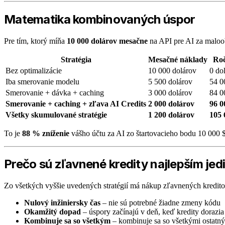
Matematika kombinovaných úspor
Pre tím, ktorý míňa
10 000 dolárov mesačne
na API pre AI za maloo
Stratégia
Mesačné náklady
Roč
Bez optimalizácie
10 000 dolárov
0 do
Iba smerovanie modelu
5 500 dolárov
54 0
Smerovanie + dávka + caching
3 000 dolárov
84 0
Smerovanie + caching + zľava AI Credits
2 000 dolárov
96 0
Všetky skumulované stratégie
1 200 dolárov
105 
To je
88 % zníženie
vášho účtu za AI zo štartovacieho bodu 10 000 
Prečo sú zľavnené kredity najlepším 
Zo všetkých vyššie uvedených stratégií má nákup zľavnených kredit
Nulový inžiniersky čas
– nie sú potrebné žiadne zmeny kódu
Okamžitý dopad
– úspory začínajú v deň, keď kredity dorazia
Kombinuje sa so všetkým
– kombinuje sa so všetkými ostatný