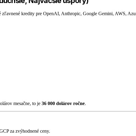
duchšie, Najväčšie úspory)
é zľavnené kredity pre OpenAI, Anthropic, Google Gemini, AWS, Az
olárov mesačne, to je
36 000 dolárov ročne
.
 GCP za zvýhodnené ceny.