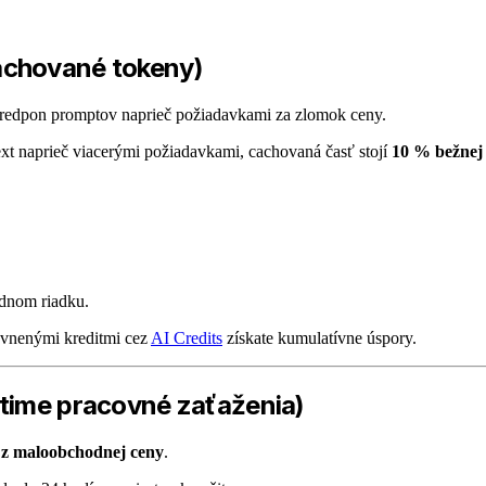
achované tokeny)
predpon promptov naprieč požiadavkami za zlomok ceny.
t naprieč viacerými požiadavkami, cachovaná časť stojí
10 % bežnej
dnom riadku.
avnenými kreditmi cez
AI Credits
získate kumulatívne úspory.
-time pracovné zaťaženia)
 z maloobchodnej ceny
.