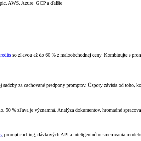
ic, AWS, Azure, GCP a ďalšie
redits
so zľavou až do 60 % z maloobchodnej ceny. Kombinujte s pro
j sadzby za cachované predpony promptov. Úspory závisia od toho, ko
o. 50 % zľava je významná. Analýza dokumentov, hromadné spracovani
s
, prompt caching, dávkových API a inteligentného smerovania model