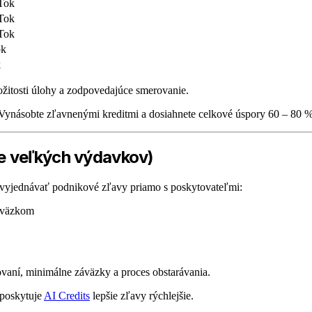
Tok
Tok
Tok
ok
k
ložitosti úlohy a zodpovedajúce smerovanie.
ynásobte zľavnenými kreditmi a dosiahnete celkové úspory 60 – 80 %
e veľkých výdavkov)
 vyjednávať podnikové zľavy priamo s poskytovateľmi:
záväzkom
aní, minimálne záväzky a proces obstarávania.
 poskytuje
AI Credits
lepšie zľavy rýchlejšie.