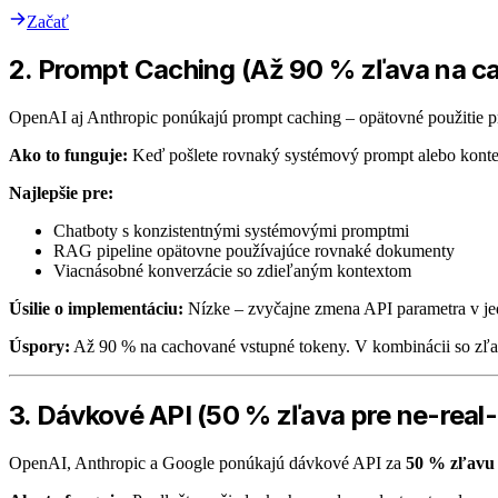
Začať
2. Prompt Caching (Až 90 % zľava na c
OpenAI aj Anthropic ponúkajú prompt caching – opätovné použitie 
Ako to funguje:
Keď pošlete rovnaký systémový prompt alebo kontex
Najlepšie pre:
Chatboty s konzistentnými systémovými promptmi
RAG pipeline opätovne používajúce rovnaké dokumenty
Viacnásobné konverzácie so zdieľaným kontextom
Úsilie o implementáciu:
Nízke – zvyčajne zmena API parametra v je
Úspory:
Až 90 % na cachované vstupné tokeny. V kombinácii so zľ
3. Dávkové API (50 % zľava pre ne-real
OpenAI, Anthropic a Google ponúkajú dávkové API za
50 % zľavu