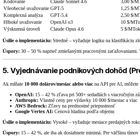
Kódovanie
Claude Sonnet 4.6
3,00 $/M
Všeobecné uvažovanie
GPT-5
1,25 $/M
Komplexná analýza
GPT-5.4
2,50 $/M
Hlboké uvažovanie
OpenAI o3
10 $/MT
Výskumná úroveň
Claude Opus 4.6
5 $/MTo
Úsilie o implementáciu:
Stredné – vyžaduje logiku na klasifikáciu z
Úspory:
30 – 50 % naprieč zmiešanými pracovnými zaťažovaniami. V
5. Vyjednávanie podnikových dohôd (Pr
Ak míňate
10 000 dolárov/mesiac alebo viac
na API pre AI, môžete
OpenAI:
15 – 42 % zľava pri 500+ sedadlách s viacročným 
Anthropic:
Vlastné ceny pre výdavky 10 000 $/mesiac a viac
AWS Bedrock:
Zľavy na prednostné priepustnosť
Google Vertex AI:
Cenová hladina podľa objemu
Úsilie o implementáciu:
Vysoké – vyžaduje mesiace predajných rokov
Úspory:
15 – 42 %, ale iba ak dosiahnete minimá. Pre väčšinu tímov