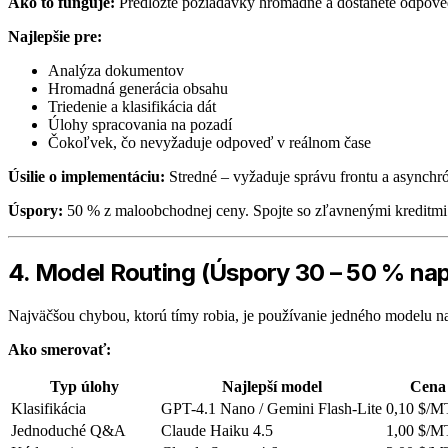
Ako to funguje:
Predložte požiadavky hromadne a dostanete odpove
Najlepšie pre:
Analýza dokumentov
Hromadná generácia obsahu
Triedenie a klasifikácia dát
Úlohy spracovania na pozadí
Čokoľvek, čo nevyžaduje odpoveď v reálnom čase
Úsilie o implementáciu:
Stredné – vyžaduje správu frontu a asynchr
Úspory:
50 % z maloobchodnej ceny. Spojte so zľavnenými kreditmi
4. Model Routing (Úspory 30 – 50 % na
Najväčšou chybou, ktorú tímy robia, je používanie jedného modelu n
Ako smerovať:
Typ úlohy
Najlepší model
Cena
Klasifikácia
GPT-4.1 Nano / Gemini Flash-Lite
0,10 $/M
Jednoduché Q&A
Claude Haiku 4.5
1,00 $/M