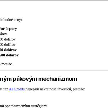
bchodné ceny:
né úspory
lárov
00 dolárov
00 dolárov
00 dolárov
600 dolárov
$/mesiac.
jediným pákovým mechanizmom
ov cez
AI Credits
najlepšiu návratnosť investícií, pretože:
mi optimalizačnými stratégiami