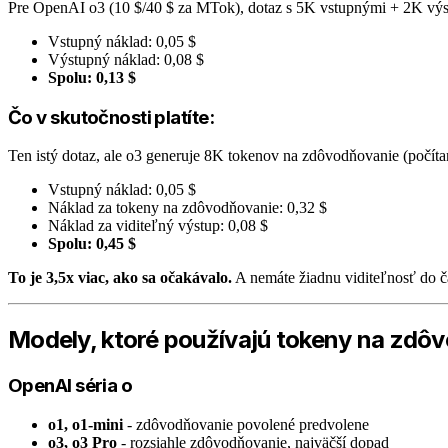
Pre OpenAI o3 (10 $/40 $ za MTok), dotaz s 5K vstupnými + 2K vý
Vstupný náklad: 0,05 $
Výstupný náklad: 0,08 $
Spolu: 0,13 $
Čo v skutočnosti platíte:
Ten istý dotaz, ale o3 generuje 8K tokenov na zdôvodňovanie (počíta
Vstupný náklad: 0,05 $
Náklad za tokeny na zdôvodňovanie: 0,32 $
Náklad za viditeľný výstup: 0,08 $
Spolu: 0,45 $
To je 3,5x viac, ako sa očakávalo.
A nemáte žiadnu viditeľnosť do č
Modely, ktoré používajú tokeny na zdô
OpenAI séria o
o1, o1-mini
- zdôvodňovanie povolené predvolene
o3, o3 Pro
- rozsiahle zdôvodňovanie, najväčší dopad