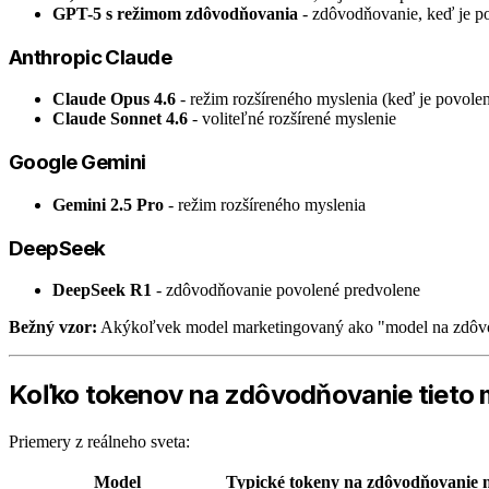
GPT-5 s režimom zdôvodňovania
- zdôvodňovanie, keď je p
Anthropic Claude
Claude Opus 4.6
- režim rozšíreného myslenia (keď je povole
Claude Sonnet 4.6
- voliteľné rozšírené myslenie
Google Gemini
Gemini 2.5 Pro
- režim rozšíreného myslenia
DeepSeek
DeepSeek R1
- zdôvodňovanie povolené predvolene
Bežný vzor:
Akýkoľvek model marketingovaný ako "model na zdôvod
Koľko tokenov na zdôvodňovanie tieto 
Priemery z reálneho sveta:
Model
Typické tokeny na zdôvodňovanie 