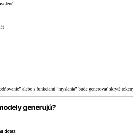
ovolené
né)
ňovanie" alebo s funkciami "myslenia" bude generovať skryté token
modely generujú?
na dotaz