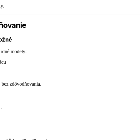
y.
dňovanie
možné
ardné modely:
ácu
 bez zdôvodňovania.
:
t