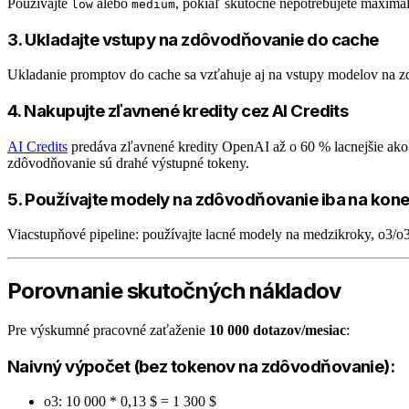
Používajte
alebo
, pokiaľ skutočne nepotrebujete maxim
low
medium
3. Ukladajte vstupy na zdôvodňovanie do cache
Ukladanie promptov do cache sa vzťahuje aj na vstupy modelov na zd
4. Nakupujte zľavnené kredity cez AI Credits
AI Credits
predáva zľavnené kredity OpenAI až o 60 % lacnejšie ako
zdôvodňovanie sú drahé výstupné tokeny.
5. Používajte modely na zdôvodňovanie iba na ko
Viacstupňové pipeline: používajte lacné modely na medzikroky, o3/o3
Porovnanie skutočných nákladov
Pre výskumné pracovné zaťaženie
10 000 dotazov/mesiac
:
Naivný výpočet (bez tokenov na zdôvodňovanie):
o3: 10 000 * 0,13 $ = 1 300 $