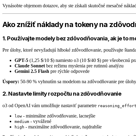
Vynásobte objemom dotazov, aby ste získali skutočné mesačné náklad
Ako znížiť náklady na tokeny na zdôvo
1. Používajte modely bez zdôvodňovania, ak je to 
Pre úlohy, ktoré nevyžadujú hlboké zdôvodňovanie, používajte štand
GPT-5
(1,25 $/10 $) namiesto o3 (10 $/40 $) pre všeobecnú pr
Claude Sonnet
bez režimu myslenia pre rutinnú analýzu
Gemini 2.5 Flash
pre rýchle odpovede
Úspory:
50-90 % vyhnutím sa modelom na zdôvodňovanie pre úlohy
2. Nastavte limity rozpočtu na zdôvodňovanie
o3 od OpenAI vám umožňuje nastaviť parametre
reasoning_effor
- minimálne zdôvodňovanie, lacnejšie
low
- vyvážené
medium
- maximálne zdôvodňovanie, najdrahšie
high