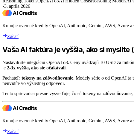
Reasoning Tokens
OpenAI o3
AI Hidden Costs
Reasoning Models
AI 
•
3. apríla 2026
Kupujte overené kredity OpenAI, Anthropic, Gemini, AWS, Azure a
Začať
Vaša AI faktúra je vyššia, ako si myslít
Nastavili ste integráciu OpenAI o3. Ceny uvádzajú 10 USD za milión
je
2-3x vyššia, ako ste očakávali
.
Pachateľ:
tokeny na zdôvodňovanie
. Modely série o od OpenAI (a t
neuvidíte vo výslednej odpovedi.
Tento sprievodca presne vysvetľuje, čo sú tokeny na zdôvodňovanie, 
Kupujte overené kredity OpenAI, Anthropic, Gemini, AWS, Azure a
Začať