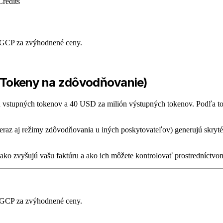
Credits
 GCP za zvýhodnené ceny.
e (Tokeny na zdôvodňovanie)
 vstupných tokenov a 40 USD za milión výstupných tokenov. Podľa toho 
eraz aj režimy zdôvodňovania u iných poskytovateľov) generujú skryté 
ako zvyšujú vašu faktúru a ako ich môžete kontrolovať prostredníctvo
 GCP za zvýhodnené ceny.