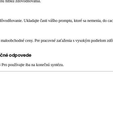
álnu hĺbku zdôvodňovania.
ôvodňovanie. Ukladajte časti vášho promptu, ktoré sa nemenia, do cac
 maloobchodné ceny. Pre pracovné zaťaženia s vysokým podielom zdôvo
nečné odpovede
 Pro používajte iba na konečnú syntézu.