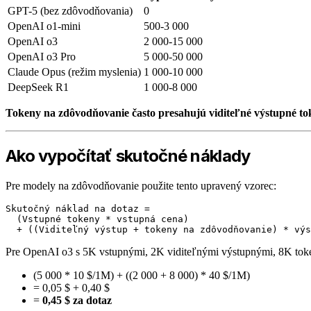
GPT-5 (bez zdôvodňovania)
0
OpenAI o1-mini
500-3 000
OpenAI o3
2 000-15 000
OpenAI o3 Pro
5 000-50 000
Claude Opus (režim myslenia)
1 000-10 000
DeepSeek R1
1 000-8 000
Tokeny na zdôvodňovanie často presahujú viditeľné výstupné to
Ako vypočítať skutočné náklady
Pre modely na zdôvodňovanie použite tento upravený vzorec:
Skutočný náklad na dotaz =

  (Vstupné tokeny * vstupná cena)

Pre OpenAI o3 s 5K vstupnými, 2K viditeľnými výstupnými, 8K tok
(5 000 * 10 $/1M) + ((2 000 + 8 000) * 40 $/1M)
= 0,05 $ + 0,40 $
=
0,45 $ za dotaz