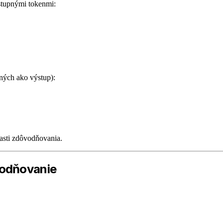
stupnými tokenmi:
ných ako výstup):
asti zdôvodňovania.
vodňovanie