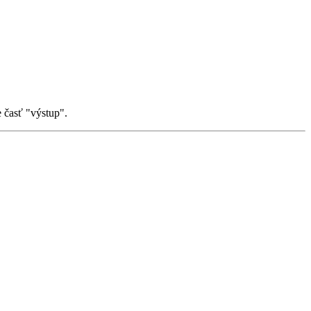
 časť "výstup".