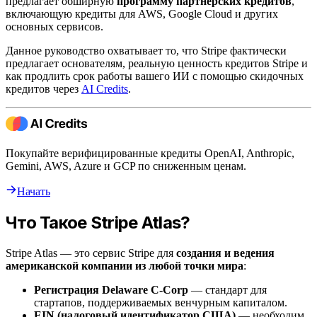
предлагает обширную
программу партнерских кредитов
,
включающую кредиты для AWS, Google Cloud и других
основных сервисов.
Данное руководство охватывает то, что Stripe фактически
предлагает основателям, реальную ценность кредитов Stripe и
как продлить срок работы вашего ИИ с помощью скидочных
кредитов через
AI Credits
.
Покупайте верифицированные кредиты OpenAI, Anthropic,
Gemini, AWS, Azure и GCP по сниженным ценам.
Начать
Что Такое Stripe Atlas?
Stripe Atlas — это сервис Stripe для
создания и ведения
американской компании из любой точки мира
:
Регистрация Delaware C-Corp
— стандарт для
стартапов, поддерживаемых венчурным капиталом.
EIN (налоговый идентификатор США)
— необходим