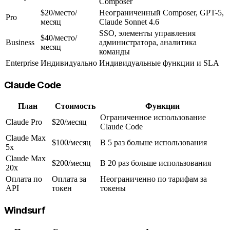
Composer
$20/место/
Неограниченный Composer, GPT-5,
Pro
месяц
Claude Sonnet 4.6
SSO, элементы управления
$40/место/
Business
администратора, аналитика
месяц
команды
Enterprise
Индивидуально
Индивидуальные функции и SLA
Claude Code
План
Стоимость
Функции
Ограниченное использование
Claude Pro
$20/месяц
Claude Code
Claude Max
$100/месяц
В 5 раз больше использования
5x
Claude Max
$200/месяц
В 20 раз больше использования
20x
Оплата по
Оплата за
Неограниченно по тарифам за
API
токен
токены
Windsurf