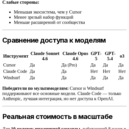
Слабые стороны:
Меньшая экосистема, чем у Cursor
Менее зрелый набор функций
Меньше расширений от сообщества
Сравнение доступа к моделям
Claude Sonnet
Claude Opus
GPT-
GPT-
Инструмент
o3
4.6
4.6
5
5.4
Cursor
Да
Да (Pro)
Да
Да
Да
Claude Code
Да
Да
Нет
Нет
Нет
Windsurf
Да
Да
Да
Да
Да
Победители по мультимоделям:
Cursor и Windsurf
поддерживают все основные модели. Claude Code — только
Anthropic, лучшая интеграция, но нет доступа к OpenAI.
Реальная стоимость в масштабе
Для
10-человек инженерной команды
, работающей 8 часов в