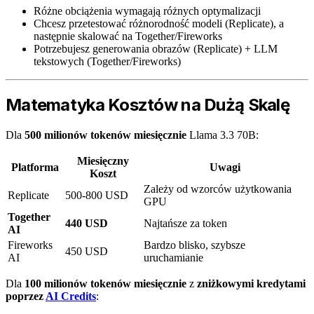
Różne obciążenia wymagają różnych optymalizacji
Chcesz przetestować różnorodność modeli (Replicate), a
następnie skalować na Together/Fireworks
Potrzebujesz generowania obrazów (Replicate) + LLM
tekstowych (Together/Fireworks)
Matematyka Kosztów na Dużą Skalę
Dla
500 milionów tokenów miesięcznie
Llama 3.3 70B:
Miesięczny
Platforma
Uwagi
Koszt
Zależy od wzorców użytkowania
Replicate
500-800 USD
GPU
Together
440 USD
Najtańsze za token
AI
Fireworks
Bardzo blisko, szybsze
450 USD
AI
uruchamianie
Dla
100 milionów tokenów miesięcznie
z
zniżkowymi kredytami
poprzez
AI Credits
: