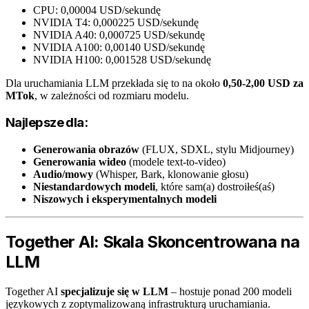
CPU: 0,00004 USD/sekundę
NVIDIA T4: 0,000225 USD/sekundę
NVIDIA A40: 0,000725 USD/sekundę
NVIDIA A100: 0,00140 USD/sekundę
NVIDIA H100: 0,001528 USD/sekundę
Dla uruchamiania LLM przekłada się to na około
0,50-2,00 USD za
MTok
, w zależności od rozmiaru modelu.
Najlepsze dla:
Generowania obrazów
(FLUX, SDXL, stylu Midjourney)
Generowania wideo
(modele text-to-video)
Audio/mowy
(Whisper, Bark, klonowanie głosu)
Niestandardowych modeli
, które sam(a) dostroiłeś(aś)
Niszowych i eksperymentalnych modeli
Together AI: Skala Skoncentrowana na
LLM
Together AI
specjalizuje się w LLM
– hostuje ponad 200 modeli
językowych z zoptymalizowaną infrastrukturą uruchamiania.