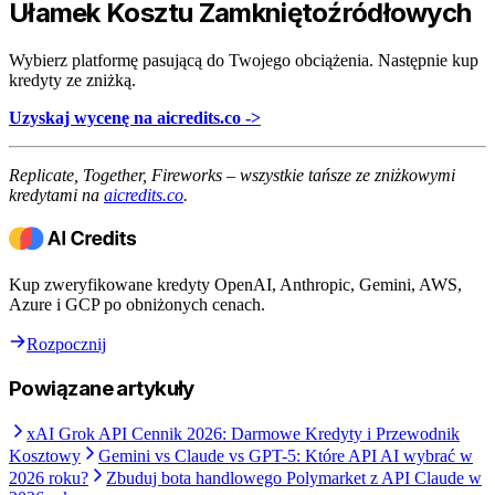
Ułamek Kosztu Zamkniętoźródłowych
Wybierz platformę pasującą do Twojego obciążenia. Następnie kup
kredyty ze zniżką.
Uzyskaj wycenę na aicredits.co ->
Replicate, Together, Fireworks – wszystkie tańsze ze zniżkowymi
kredytami na
aicredits.co
.
Kup zweryfikowane kredyty OpenAI, Anthropic, Gemini, AWS,
Azure i GCP po obniżonych cenach.
Rozpocznij
Powiązane artykuły
xAI Grok API Cennik 2026: Darmowe Kredyty i Przewodnik
Kosztowy
Gemini vs Claude vs GPT-5: Które API AI wybrać w
2026 roku?
Zbuduj bota handlowego Polymarket z API Claude w