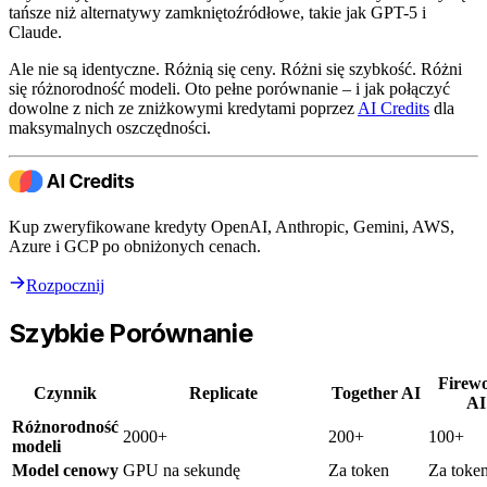
tańsze niż alternatywy zamkniętoźródłowe, takie jak GPT-5 i
Claude.
Ale nie są identyczne. Różnią się ceny. Różni się szybkość. Różni
się różnorodność modeli. Oto pełne porównanie – i jak połączyć
dowolne z nich ze zniżkowymi kredytami poprzez
AI Credits
dla
maksymalnych oszczędności.
Kup zweryfikowane kredyty OpenAI, Anthropic, Gemini, AWS,
Azure i GCP po obniżonych cenach.
Rozpocznij
Szybkie Porównanie
Firew
Czynnik
Replicate
Together AI
AI
Różnorodność
2000+
200+
100+
modeli
Model cenowy
GPU na sekundę
Za token
Za toke