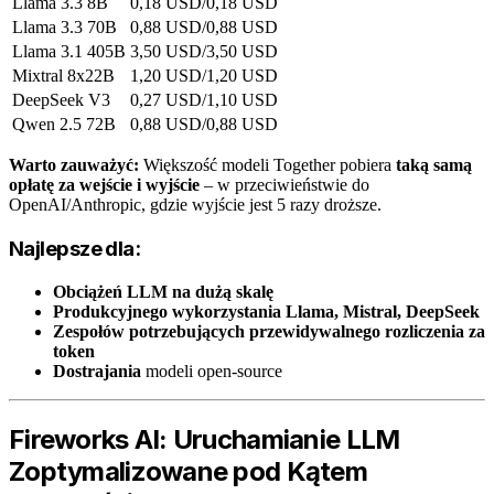
Llama 3.3 8B
0,18 USD/0,18 USD
Llama 3.3 70B
0,88 USD/0,88 USD
Llama 3.1 405B
3,50 USD/3,50 USD
Mixtral 8x22B
1,20 USD/1,20 USD
DeepSeek V3
0,27 USD/1,10 USD
Qwen 2.5 72B
0,88 USD/0,88 USD
Warto zauważyć:
Większość modeli Together pobiera
taką samą
opłatę za wejście i wyjście
– w przeciwieństwie do
OpenAI/Anthropic, gdzie wyjście jest 5 razy droższe.
Najlepsze dla:
Obciążeń LLM na dużą skalę
Produkcyjnego wykorzystania Llama, Mistral, DeepSeek
Zespołów potrzebujących przewidywalnego rozliczenia za
token
Dostrajania
modeli open-source
Fireworks AI: Uruchamianie LLM
Zoptymalizowane pod Kątem