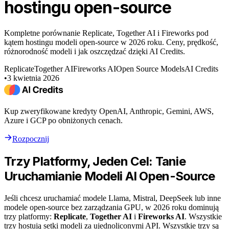
hostingu open-source
Kompletne porównanie Replicate, Together AI i Fireworks pod
kątem hostingu modeli open-source w 2026 roku. Ceny, prędkość,
różnorodność modeli i jak oszczędzać dzięki AI Credits.
Replicate
Together AI
Fireworks AI
Open Source Models
AI Credits
•
3 kwietnia 2026
Kup zweryfikowane kredyty OpenAI, Anthropic, Gemini, AWS,
Azure i GCP po obniżonych cenach.
Rozpocznij
Trzy Platformy, Jeden Cel: Tanie
Uruchamianie Modeli AI Open-Source
Jeśli chcesz uruchamiać modele Llama, Mistral, DeepSeek lub inne
modele open-source bez zarządzania GPU, w 2026 roku dominują
trzy platformy:
Replicate
,
Together AI
i
Fireworks AI
. Wszystkie
trzy hostują setki modeli za ujednoliconymi API. Wszystkie trzy są