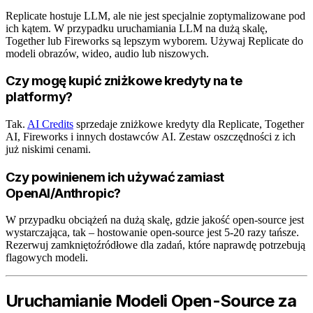
Replicate hostuje LLM, ale nie jest specjalnie zoptymalizowane pod
ich kątem. W przypadku uruchamiania LLM na dużą skalę,
Together lub Fireworks są lepszym wyborem. Używaj Replicate do
modeli obrazów, wideo, audio lub niszowych.
Czy mogę kupić zniżkowe kredyty na te
platformy?
Tak.
AI Credits
sprzedaje zniżkowe kredyty dla Replicate, Together
AI, Fireworks i innych dostawców AI. Zestaw oszczędności z ich
już niskimi cenami.
Czy powinienem ich używać zamiast
OpenAI/Anthropic?
W przypadku obciążeń na dużą skalę, gdzie jakość open-source jest
wystarczająca, tak – hostowanie open-source jest 5-20 razy tańsze.
Rezerwuj zamkniętoźródłowe dla zadań, które naprawdę potrzebują
flagowych modeli.
Uruchamianie Modeli Open-Source za