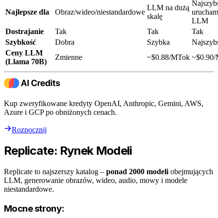
Najszyb
LLM na dużą
Najlepsze dla
Obraz/wideo/niestandardowe
urucham
skalę
LLM
Dostrajanie
Tak
Tak
Tak
Szybkość
Dobra
Szybka
Najszyb
Ceny LLM
Zmienne
~$0.88/MTok
~$0.90
(Llama 70B)
Kup zweryfikowane kredyty OpenAI, Anthropic, Gemini, AWS,
Azure i GCP po obniżonych cenach.
Rozpocznij
Replicate: Rynek Modeli
Replicate to najszerszy katalog –
ponad 2000 modeli
obejmujących
LLM, generowanie obrazów, wideo, audio, mowy i modele
niestandardowe.
Mocne strony: