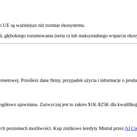
 UE są ważniejsze niż rozmiar ekosystemu.
i, głębokiego rozumowania (seria o) lub maksymalnego wsparcia ekos
ternetowej. Prześlesz dane firmy, przypadek użycia i informacje o prod
zegółowo ujawniana. Zazwyczaj jest to zakres $1K-$25K dla kwalifikuj
ych poziomach możliwości. Kup zniżkowe kredyty Mistral przez
AI Cre