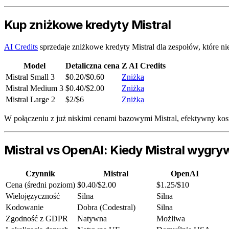
Kup zniżkowe kredyty Mistral
AI Credits
sprzedaje zniżkowe kredyty Mistral dla zespołów, które ni
Model
Detaliczna cena
Z AI Credits
Mistral Small 3
$0.20/$0.60
Zniżka
Mistral Medium 3
$0.40/$2.00
Zniżka
Mistral Large 2
$2/$6
Zniżka
W połączeniu z już niskimi cenami bazowymi Mistral, efektywny kosz
Mistral vs OpenAI: Kiedy Mistral wygry
Czynnik
Mistral
OpenAI
Cena (średni poziom)
$0.40/$2.00
$1.25/$10
Wielojęzyczność
Silna
Silna
Kodowanie
Dobra (Codestral)
Silna
Zgodność z GDPR
Natywna
Możliwa