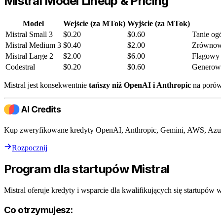
Mistral Model Lineup & Pricing
Model
Wejście (za MTok)
Wyjście (za MTok)
Mistral Small 3
$0.20
$0.60
Tanie og
Mistral Medium 3
$0.40
$2.00
Zrównowa
Mistral Large 2
$2.00
$6.00
Flagowy 
Codestral
$0.20
$0.60
Generow
Mistral jest konsekwentnie
tańszy niż OpenAI i Anthropic
na porów
Kup zweryfikowane kredyty OpenAI, Anthropic, Gemini, AWS, Azur
Rozpocznij
Program dla startupów Mistral
Mistral oferuje kredyty i wsparcie dla kwalifikujących się startupó
Co otrzymujesz: