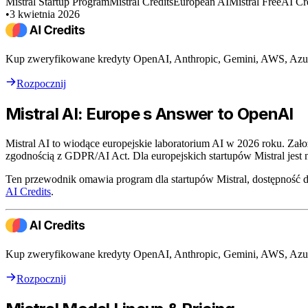
Mistral Startup Program
Mistral Credits
European AI
Mistral Free
AI Cr
•
3 kwietnia 2026
Kup zweryfikowane kredyty OpenAI, Anthropic, Gemini, AWS, Azur
Rozpocznij
Mistral AI: Europe s Answer to OpenAI
Mistral AI to wiodące europejskie laboratorium AI w 2026 roku. Zał
zgodnością z GDPR/AI Act. Dla europejskich startupów Mistral jes
Ten przewodnik omawia program dla startupów Mistral, dostępność 
AI Credits
.
Kup zweryfikowane kredyty OpenAI, Anthropic, Gemini, AWS, Azur
Rozpocznij