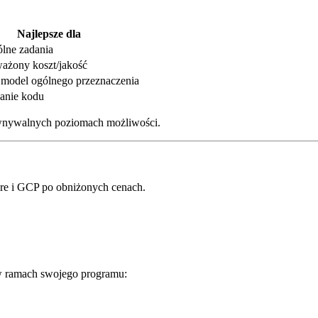
Najlepsze dla
ólne zadania
żony koszt/jakość
model ogólnego przeznaczenia
anie kodu
nywalnych poziomach możliwości.
e i GCP po obniżonych cenach.
w w ramach swojego programu: