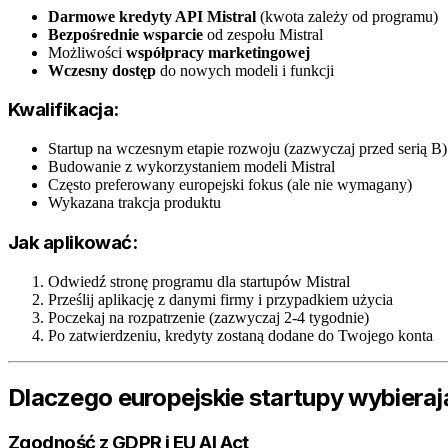
Darmowe kredyty API Mistral
(kwota zależy od programu)
Bezpośrednie wsparcie
od zespołu Mistral
Możliwości
współpracy marketingowej
Wczesny dostęp
do nowych modeli i funkcji
Kwalifikacja:
Startup na wczesnym etapie rozwoju (zazwyczaj przed serią B)
Budowanie z wykorzystaniem modeli Mistral
Często preferowany europejski fokus (ale nie wymagany)
Wykazana trakcja produktu
Jak aplikować:
Odwiedź stronę programu dla startupów Mistral
Prześlij aplikację z danymi firmy i przypadkiem użycia
Poczekaj na rozpatrzenie (zazwyczaj 2-4 tygodnie)
Po zatwierdzeniu, kredyty zostaną dodane do Twojego konta
Dlaczego europejskie startupy wybierają
Zgodność z GDPR i EU AI Act