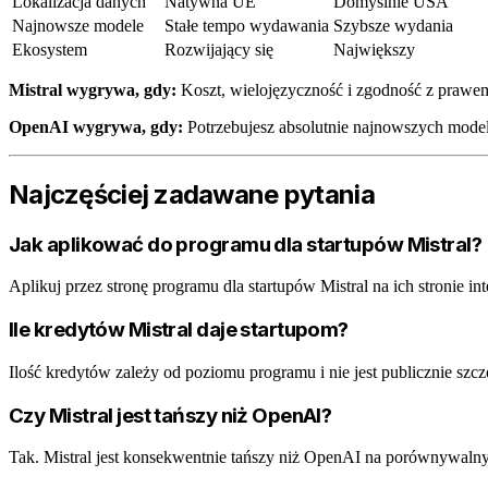
Lokalizacja danych
Natywna UE
Domyślnie USA
Najnowsze modele
Stałe tempo wydawania
Szybsze wydania
Ekosystem
Rozwijający się
Największy
Mistral wygrywa, gdy:
Koszt, wielojęzyczność i zgodność z prawem
OpenAI wygrywa, gdy:
Potrzebujesz absolutnie najnowszych model
Najczęściej zadawane pytania
Jak aplikować do programu dla startupów Mistral?
Aplikuj przez stronę programu dla startupów Mistral na ich stronie in
Ile kredytów Mistral daje startupom?
Ilość kredytów zależy od poziomu programu i nie jest publicznie szc
Czy Mistral jest tańszy niż OpenAI?
Tak. Mistral jest konsekwentnie tańszy niż OpenAI na porównywaln