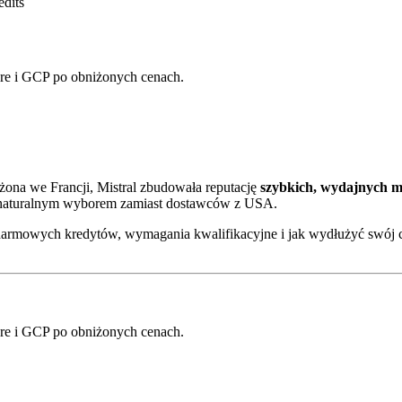
edits
e i GCP po obniżonych cenach.
ożona we Francji, Mistral zbudowała reputację
szybkich, wydajnych mo
t naturalnym wyborem zamiast dostawców z USA.
darmowych kredytów, wymagania kwalifikacyjne i jak wydłużyć swój c
e i GCP po obniżonych cenach.