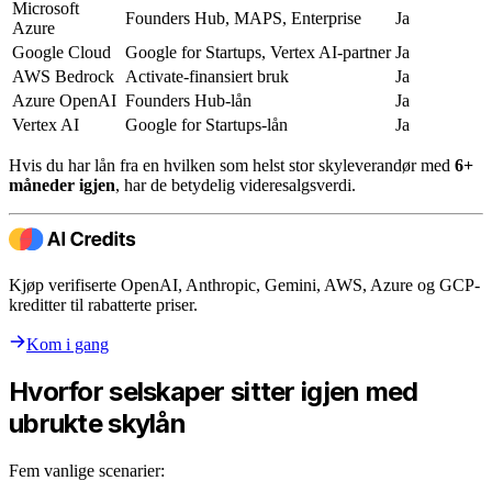
Microsoft
Founders Hub, MAPS, Enterprise
Ja
Azure
Google Cloud
Google for Startups, Vertex AI-partner
Ja
AWS Bedrock
Activate-finansiert bruk
Ja
Azure OpenAI
Founders Hub-lån
Ja
Vertex AI
Google for Startups-lån
Ja
Hvis du har lån fra en hvilken som helst stor skyleverandør med
6+
måneder igjen
, har de betydelig videresalgsverdi.
Kjøp verifiserte OpenAI, Anthropic, Gemini, AWS, Azure og GCP-
kreditter til rabatterte priser.
Kom i gang
Hvorfor selskaper sitter igjen med
ubrukte skylån
Fem vanlige scenarier: