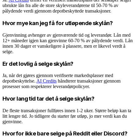
ubrukte lån fra alle de store skyleverandørene til 50-70 % av
pålydende verdi gjennom depotbeskyttede transaksjoner.
Hvor mye kan jeg få for utløpende skylån?
Gjenvinning avhenger av gjenværende tid og leverandør. Lån med
12+ måneder igjen kan gjenvinne 60-70 % av pålydende verdi. Lån
innen 30 dager er vanskeligere å plassere, men er likevel verdt å
selge.
Er det lovlig å selge skylån?
Ja, når det gjøres gjennom verifiserte markedsplasser med
depotbeskyttelse.
AI Credits
håndterer transaksjoner gjennom
prosesser som respekterer leverandørpolicyer.
Hvor lang tid tar det å selge skylån?
De fleste transaksjoner fullføres innen 1-2 uker. Større beløp kan ta
litt lengre tid. Jo tidligere du starter før utløp, jo mer verdi kan du
gjenvinne.
Hvorfor ikke bare selge på Reddit eller Discord?