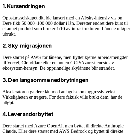
1. Kursendringen
Oppstartsselskapet ditt ble lansert med en AI/sky-intensiv visjon.
Dere fikk 50 000–100 000 dollar i lån. Deretter endret dere kurs til
et annet produkt som bruker 1/10 av infrastrukturen. Lånene utløper
ubrukt.
2. Sky-migrasjonen
Dere startet på AWS for lånene, men flyttet kjerne-arbeidsmengder
til Vercel, Cloudflare eller en annen GCP/Azure-tjeneste av
økosystem-hensyn. De opprinnelige skylånene blir strandet.
3. Den langsomme nedbrytningen
Akseleratoren ga dere lån med antagelse om aggressiv vekst.
Virkeligheten er tregere. Før dere faktisk ville brukt dem, har de
utløpt.
4. Leverandørbyttet
Dere startet med Azure OpenAI, men byttet til direkte Anthropic
Claude. Eller dere startet med AWS Bedrock og byttet til direkte