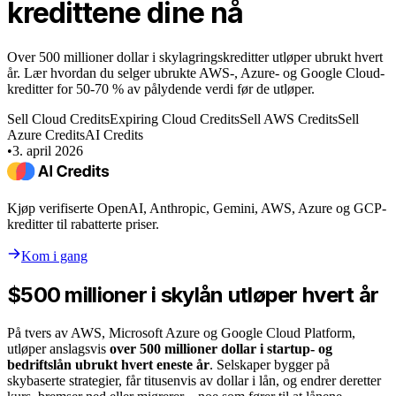
kredittene dine nå
Over 500 millioner dollar i skylagringskreditter utløper ubrukt hvert
år. Lær hvordan du selger ubrukte AWS-, Azure- og Google Cloud-
kreditter for 50-70 % av pålydende verdi før de utløper.
Sell Cloud Credits
Expiring Cloud Credits
Sell AWS Credits
Sell
Azure Credits
AI Credits
•
3. april 2026
Kjøp verifiserte OpenAI, Anthropic, Gemini, AWS, Azure og GCP-
kreditter til rabatterte priser.
Kom i gang
$500 millioner i skylån utløper hvert år
På tvers av AWS, Microsoft Azure og Google Cloud Platform,
utløper anslagsvis
over 500 millioner dollar i startup- og
bedriftslån ubrukt hvert eneste år
. Selskaper bygger på
skybaserte strategier, får titusenvis av dollar i lån, og endrer deretter