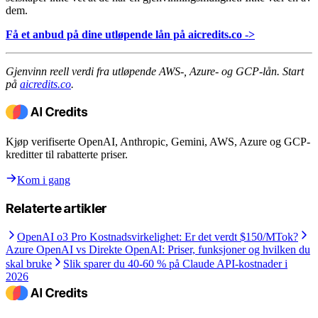
dem.
Få et anbud på dine utløpende lån på aicredits.co ->
Gjenvinn reell verdi fra utløpende AWS-, Azure- og GCP-lån. Start
på
aicredits.co
.
Kjøp verifiserte OpenAI, Anthropic, Gemini, AWS, Azure og GCP-
kreditter til rabatterte priser.
Kom i gang
Relaterte artikler
OpenAI o3 Pro Kostnadsvirkelighet: Er det verdt $150/MTok?
Azure OpenAI vs Direkte OpenAI: Priser, funksjoner og hvilken du
skal bruke
Slik sparer du 40-60 % på Claude API-kostnader i
2026