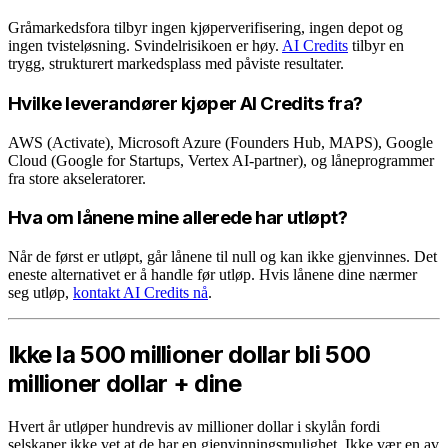
Gråmarkedsfora tilbyr ingen kjøperverifisering, ingen depot og
ingen tvisteløsning. Svindelrisikoen er høy.
AI Credits
tilbyr en
trygg, strukturert markedsplass med påviste resultater.
Hvilke leverandører kjøper AI Credits fra?
AWS (Activate), Microsoft Azure (Founders Hub, MAPS), Google
Cloud (Google for Startups, Vertex AI-partner), og låneprogrammer
fra store akseleratorer.
Hva om lånene mine allerede har utløpt?
Når de først er utløpt, går lånene til null og kan ikke gjenvinnes. Det
eneste alternativet er å handle før utløp. Hvis lånene dine nærmer
seg utløp,
kontakt AI Credits nå
.
Ikke la 500 millioner dollar bli 500
millioner dollar + dine
Hvert år utløper hundrevis av millioner dollar i skylån fordi
selskaper ikke vet at de har en gjenvinningsmulighet. Ikke vær en av