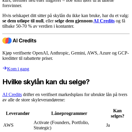
kurs, bremser ned eller migrerer – noe som fører til at lånene
forsvinner.
Hvis selskapet ditt sitter på skylån du ikke kan bruke, har du et valg:
se dem utløpe til null
, eller
selge dem gjennom
AI Credits
og få
tilbake 50-70 % av verdien i kontanter.
Kjøp verifiserte OpenAI, Anthropic, Gemini, AWS, Azure og GCP-
kreditter til rabatterte priser.
Kom i gang
Hvilke skylån kan du selge?
AI Credits
drifter en verifisert markedsplass for ubrukte lån på tvers
av alle de store skyleverandørene:
Kan
Leverandør
Låneprogrammer
selges?
Activate (Founders, Portfolio,
AWS
Ja
Strategic)