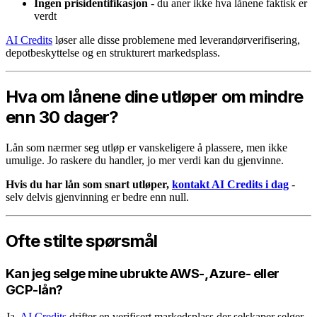
Ingen prisidentifikasjon
- du aner ikke hva lånene faktisk er
verdt
AI Credits
løser alle disse problemene med leverandørverifisering,
depotbeskyttelse og en strukturert markedsplass.
Hva om lånene dine utløper om mindre
enn 30 dager?
Lån som nærmer seg utløp er vanskeligere å plassere, men ikke
umulige. Jo raskere du handler, jo mer verdi kan du gjenvinne.
Hvis du har lån som snart utløper,
kontakt AI Credits i dag
-
selv delvis gjenvinning er bedre enn null.
Ofte stilte spørsmål
Kan jeg selge mine ubrukte AWS-, Azure- eller
GCP-lån?
Ja.
AI Credits
drifter en verifisert markedsplass der selskaper selger