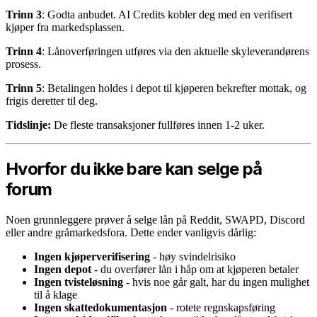
Trinn 3
: Godta anbudet. AI Credits kobler deg med en verifisert
kjøper fra markedsplassen.
Trinn 4
: Lånoverføringen utføres via den aktuelle skyleverandørens
prosess.
Trinn 5
: Betalingen holdes i depot til kjøperen bekrefter mottak, og
frigis deretter til deg.
Tidslinje:
De fleste transaksjoner fullføres innen 1-2 uker.
Hvorfor du ikke bare kan selge på
forum
Noen grunnleggere prøver å selge lån på Reddit, SWAPD, Discord
eller andre gråmarkedsfora. Dette ender vanligvis dårlig:
Ingen kjøperverifisering
- høy svindelrisiko
Ingen depot
- du overfører lån i håp om at kjøperen betaler
Ingen tvisteløsning
- hvis noe går galt, har du ingen mulighet
til å klage
Ingen skattedokumentasjon
- rotete regnskapsføring