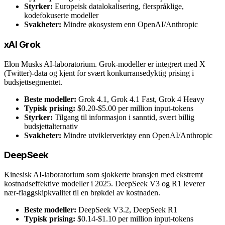
Styrker:
Europeisk datalokalisering, flerspråklige,
kodefokuserte modeller
Svakheter:
Mindre økosystem enn OpenAI/Anthropic
xAI Grok
Elon Musks AI-laboratorium. Grok-modeller er integrert med X
(Twitter)-data og kjent for svært konkurransedyktig prising i
budsjettsegmentet.
Beste modeller:
Grok 4.1, Grok 4.1 Fast, Grok 4 Heavy
Typisk prising:
$0.20-$5.00 per million input-tokens
Styrker:
Tilgang til informasjon i sanntid, svært billig
budsjettalternativ
Svakheter:
Mindre utviklerverktøy enn OpenAI/Anthropic
DeepSeek
Kinesisk AI-laboratorium som sjokkerte bransjen med ekstremt
kostnadseffektive modeller i 2025. DeepSeek V3 og R1 leverer
nær-flaggskipkvalitet til en brøkdel av kostnaden.
Beste modeller:
DeepSeek V3.2, DeepSeek R1
Typisk prising:
$0.14-$1.10 per million input-tokens