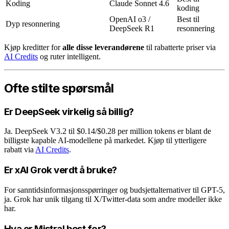
Koding
Claude Sonnet 4.6
koding
OpenAI o3 /
Best til
Dyp resonnering
DeepSeek R1
resonnering
Kjøp kreditter for
alle disse leverandørene
til rabatterte priser via
AI Credits
og ruter intelligent.
Ofte stilte spørsmål
Er DeepSeek virkelig så billig?
Ja. DeepSeek V3.2 til $0.14/$0.28 per million tokens er blant de
billigste kapable AI-modellene på markedet. Kjøp til ytterligere
rabatt via
AI Credits
.
Er xAI Grok verdt å bruke?
For sanntidsinformasjonsspørringer og budsjettalternativer til GPT-5,
ja. Grok har unik tilgang til X/Twitter-data som andre modeller ikke
har.
Hva er Mistral best for?