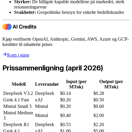
Styrker:
De billigste kapable modellene på markedet, sterk
resonneringsevne
Svakheter:
Geopolitiske hensyn for enkelte bedriftskunder
Kjøp verifiserte OpenAI, Anthropic, Gemini, AWS, Azure og GCP-
kreditter til rabatterte priser.
Kom i gang
Prissammenligning (april 2026)
Input (per
Output (per
Modell
Leverandør
MTok)
MTok)
DeepSeek V3.2
DeepSeek
$0.14
$0.28
Grok 4.1 Fast
xAI
$0.20
$0.50
Mistral Small 3
Mistral
$0.20
$0.60
Mistral Medium
Mistral
$0.40
$2.00
3
DeepSeek R1
DeepSeek
$0.55
$2.20
Grok 4.1
xAI
$1.00
$5.00