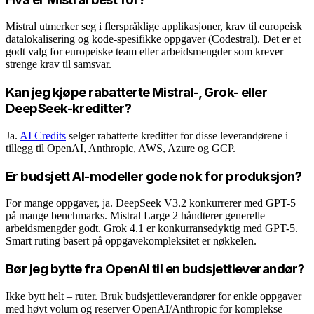
Mistral utmerker seg i flerspråklige applikasjoner, krav til europeisk
datalokalisering og kode-spesifikke oppgaver (Codestral). Det er et
godt valg for europeiske team eller arbeidsmengder som krever
strenge krav til samsvar.
Kan jeg kjøpe rabatterte Mistral-, Grok- eller
DeepSeek-kreditter?
Ja.
AI Credits
selger rabatterte kreditter for disse leverandørene i
tillegg til OpenAI, Anthropic, AWS, Azure og GCP.
Er budsjett AI-modeller gode nok for produksjon?
For mange oppgaver, ja. DeepSeek V3.2 konkurrerer med GPT-5
på mange benchmarks. Mistral Large 2 håndterer generelle
arbeidsmengder godt. Grok 4.1 er konkurransedyktig med GPT-5.
Smart ruting basert på oppgavekompleksitet er nøkkelen.
Bør jeg bytte fra OpenAI til en budsjettleverandør?
Ikke bytt helt – ruter. Bruk budsjettleverandører for enkle oppgaver
med høyt volum og reserver OpenAI/Anthropic for komplekse