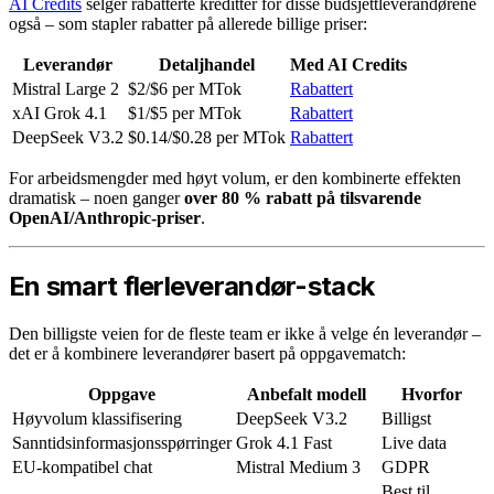
AI Credits
selger rabatterte kreditter for disse budsjettleverandørene
også – som stapler rabatter på allerede billige priser:
Leverandør
Detaljhandel
Med AI Credits
Mistral Large 2
$2/$6 per MTok
Rabattert
xAI Grok 4.1
$1/$5 per MTok
Rabattert
DeepSeek V3.2
$0.14/$0.28 per MTok
Rabattert
For arbeidsmengder med høyt volum, er den kombinerte effekten
dramatisk – noen ganger
over 80 % rabatt på tilsvarende
OpenAI/Anthropic-priser
.
En smart flerleverandør-stack
Den billigste veien for de fleste team er ikke å velge én leverandør –
det er å kombinere leverandører basert på oppgavematch:
Oppgave
Anbefalt modell
Hvorfor
Høyvolum klassifisering
DeepSeek V3.2
Billigst
Sanntidsinformasjonsspørringer
Grok 4.1 Fast
Live data
EU-kompatibel chat
Mistral Medium 3
GDPR
Best til