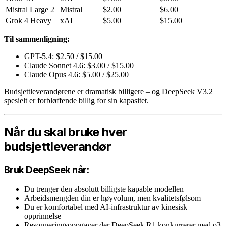
Mistral Large 2
Mistral
$2.00
$6.00
Grok 4 Heavy
xAI
$5.00
$15.00
Til sammenligning:
GPT-5.4: $2.50 / $15.00
Claude Sonnet 4.6: $3.00 / $15.00
Claude Opus 4.6: $5.00 / $25.00
Budsjettleverandørene er dramatisk billigere – og DeepSeek V3.2
spesielt er forbløffende billig for sin kapasitet.
Når du skal bruke hver
budsjettleverandør
Bruk DeepSeek når:
Du trenger den absolutt billigste kapable modellen
Arbeidsmengden din er høyvolum, men kvalitetsfølsom
Du er komfortabel med AI-infrastruktur av kinesisk
opprinnelse
Resonneringsoppgaver der DeepSeek R1 konkurrerer med o3