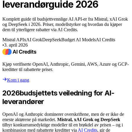
leverandørguide 2026
Komplett guide til budsjettvennlige AI API-er fra Mistral, xAI Grok
og DeepSeek i 2026. Priser, modellstyrker og hvordan du kjøper
dem til ytterligere rabatter via AI Credits.
Mistral API
xAI Grok
DeepSeek
Budget AI Models
AI Credits
•
3. april 2026
Kjøp verifiserte OpenAI, Anthropic, Gemini, AWS, Azure og GCP-
kreditter til rabatterte priser.
Kom i gang
2026budsjettets veiledning for AI-
leverandører
OpenAI og Anthropic dominerer overskriftene, men de er ikke de
eneste aktørene på markedet.
Mistral, xAI Grok og DeepSeek
tilbyr konkurransedyktige modeller til en brøkdel av prisen – og i
kombinasjon med rabatterte kreditter via
AI Credits
, gir de