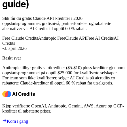
guide)
Slik får du gratis Claude API-kreditter i 2026 –
oppstartsprogrammer, gratisnivå, partnerfordeler og rabatterte
alternativer via AI Credits til opptil 60 % rabatt.
Free Claude Credits
Anthropic Free
Claude API
Free AI Credits
AI
Credits
•
3. april 2026
Raskt svar
Anthropic tilbyr gratis startkreditter ($5-$10) pluss kreditter gjennom
oppstartsprogrammet på opptil $25 000 for kvalifiserte selskaper.
For team som ikke kvalifiserer, selger AI Credits på aicredits.co
rabatterte Claude-kreditter til opptil 60 % rabatt fra utsalgspris.
Kjøp verifiserte OpenAI, Anthropic, Gemini, AWS, Azure og GCP-
kreditter til rabatterte priser.
Kom i gang