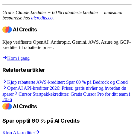
Gratis Claude-kreditter + 60 % rabatterte kreditter = maksimal
besparelse hos
aicredits.co
.
Kjøp verifiserte OpenAI, Anthropic, Gemini, AWS, Azure og GCP-
kreditter til rabatterte priser.
Kom i gang
Relaterte artikler
Kjøp rabatterte AWS-kreditter: Spar 60 % på Bedrock og Cloud
OpenAI API-kreditter 2026: Priser, gratis nivåer og hvordan du
sparer
Cursor Startpakkekreditter: Gratis Cursor Pro for ditt team i
2026
Spar opptil 60 % på AI Credits
Kjøp AI-kreditter