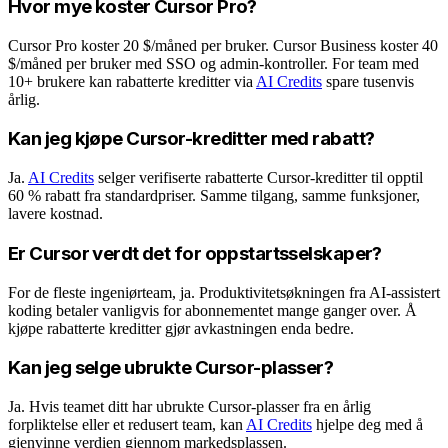
Hvor mye koster Cursor Pro?
Cursor Pro koster 20 $/måned per bruker. Cursor Business koster 40
$/måned per bruker med SSO og admin-kontroller. For team med
10+ brukere kan rabatterte kreditter via
AI Credits
spare tusenvis
årlig.
Kan jeg kjøpe Cursor-kreditter med rabatt?
Ja.
AI Credits
selger verifiserte rabatterte Cursor-kreditter til opptil
60 % rabatt fra standardpriser. Samme tilgang, samme funksjoner,
lavere kostnad.
Er Cursor verdt det for oppstartsselskaper?
For de fleste ingeniørteam, ja. Produktivitetsøkningen fra AI-assistert
koding betaler vanligvis for abonnementet mange ganger over. Å
kjøpe rabatterte kreditter gjør avkastningen enda bedre.
Kan jeg selge ubrukte Cursor-plasser?
Ja. Hvis teamet ditt har ubrukte Cursor-plasser fra en årlig
forpliktelse eller et redusert team, kan
AI Credits
hjelpe deg med å
gjenvinne verdien gjennom markedsplassen.