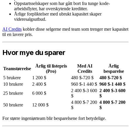
Oppstartsselskaper som har gått bort fra tunge kode-
arbeidsflyter, har overskytende kreditter.
Årlige forpliktelser med ubrukt kapasitet skaper
videresalgsutbud.
AI Credits
kobler disse selgerne med team som trenger mer kapasitet
til en lavere pris.
Hvor mye du sparer
Årlig til listepris
Med AI
Årlig
Teamstørrelse
(Pro)
Credits
besparelse
5 brukere
1 200 $
480 $-720 $
480 $-720 $
10 brukere
2 400 $
960 $-1 440 $
960 $-1 440 $
2 400 $-3 600
2 400 $-3 600
25 brukere
6 000 $
$
$
4 800 $-7 200
4 800 $-7 200
50 brukere
12 000 $
$
$
For større ingeniørteam blir besparelsene fort betydelige.