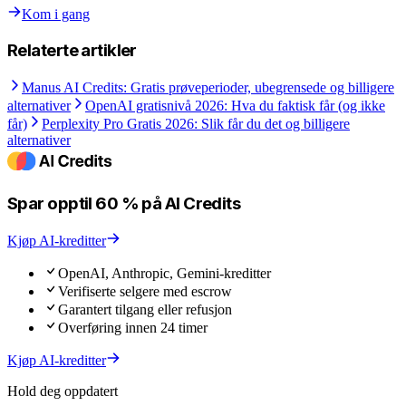
Kom i gang
Relaterte artikler
Manus AI Credits: Gratis prøveperioder, ubegrensede og billigere
alternativer
OpenAI gratisnivå 2026: Hva du faktisk får (og ikke
får)
Perplexity Pro Gratis 2026: Slik får du det og billigere
alternativer
Spar opptil 60 % på AI Credits
Kjøp AI-kreditter
OpenAI, Anthropic, Gemini-kreditter
Verifiserte selgere med escrow
Garantert tilgang eller refusjon
Overføring innen 24 timer
Kjøp AI-kreditter
Hold deg oppdatert