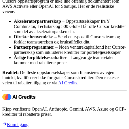
Cursors oppstartsprogram er ikke like offentlig dokumentert som
AWS Activate eller OpenAI for Startups. Her er de realistiske
veiene:
Akseleratorpartnerskap
– Oppstartsselskaper fra Y
Combinator, Techstars og 500 Global får ofte Cursor-kreditter
som del av akseleratorpakken sin.
Direkte henvendelse
– Send en e-post til Cursors team og
forklar teamstørrelsen og brukstilfellet ditt.
Partnerprogrammer
– Noen venturekapitalfond har Cursor-
partnerskap som inkluderer kreditter for porteføljeselskaper.
Årlige forpliktelsesrabatter
– Langvarige teamavtaler
kommer med rabatterte priser.
Realitet:
De fleste oppstartsselskaper som finansieres av egen
inntekt, kvalifiserer ikke for gratis Cursor-kreditter. Den raskeste
veien til rabattert tilgang er via
AI Credits
.
Kjøp verifiserte OpenAI, Anthropic, Gemini, AWS, Azure og GCP-
kreditter til rabatterte priser.
Kom i gang