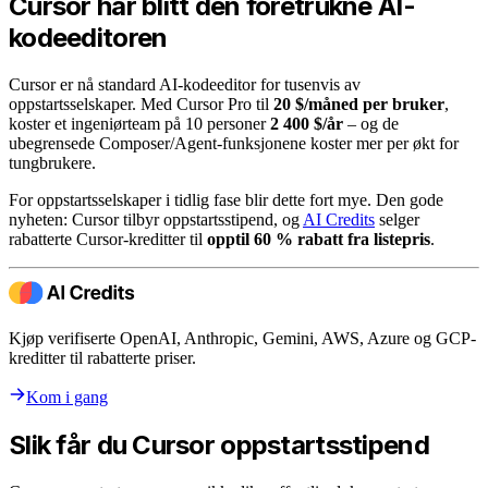
Cursor har blitt den foretrukne AI-
kodeeditoren
Cursor er nå standard AI-kodeeditor for tusenvis av
oppstartsselskaper. Med Cursor Pro til
20 $/måned per bruker
,
koster et ingeniørteam på 10 personer
2 400 $/år
– og de
ubegrensede Composer/Agent-funksjonene koster mer per økt for
tungbrukere.
For oppstartsselskaper i tidlig fase blir dette fort mye. Den gode
nyheten: Cursor tilbyr oppstartsstipend, og
AI Credits
selger
rabatterte Cursor-kreditter til
opptil 60 % rabatt fra listepris
.
Kjøp verifiserte OpenAI, Anthropic, Gemini, AWS, Azure og GCP-
kreditter til rabatterte priser.
Kom i gang
Slik får du Cursor oppstartsstipend