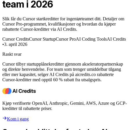
team i 2026
Slik får du Cursor startkreditter for ingeniørteamet ditt. Detaljer om
Cursor Pro-programmet, kvalifikasjoner og hvordan du kjøper
rabatterte Cursor-kreditter via AI Credits.
Cursor Credits
Cursor Startup
Cursor Pro
AI Coding Tools
AI Credits
•
3. april 2026
Raskt svar
Cursor tilbyr startupplånekreditter gjennom akseleratorpartnerskap
og direkte henvendelse. For team som trenger umiddelbar tilgang
eller mer kapasitet, selger AI Credits på aicredits.co rabatterte
Cursor-kreditter med opptil 60 % rabatt fra utsalgspris.
Kjøp verifiserte OpenAI, Anthropic, Gemini, AWS, Azure og GCP-
kreditter til rabatterte priser.
Kom i gang