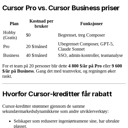
Cursor Pro vs. Cursor Business priser
Kostnad per
Plan
Funksjoner
bruker
Hobby
$0
Begrenset, treg Composer
(Gratis)
Ubegrenset Composer, GPT-5,
Pro
20 $/måned
Claude Sonnet
Business
40 $/måned
SSO, admin-kontroller, teamanalyse
For et team på 20 personer blir dette
4 800 $/år på Pro
eller
9 600
$/år på Business
. Gang det med teamvekst, og regningen øker
raskt.
Hvorfor Cursor-kreditter får rabatt
Cursor-kreditter strømmer gjennom de samme
sekundærmarkedsdynamikkene som andre utviklerverktøy:
Selskaper som reduserer ingeniørteamene sine, har ubrukte
plasser.