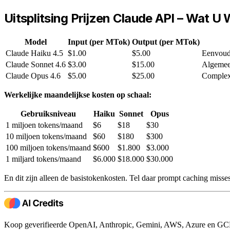
Uitsplitsing Prijzen Claude API – Wat U 
Model
Input (per MTok)
Output (per MTok)
Claude Haiku 4.5
$1.00
$5.00
Eenvoudi
Claude Sonnet 4.6
$3.00
$15.00
Algemeen
Claude Opus 4.6
$5.00
$25.00
Complexe
Werkelijke maandelijkse kosten op schaal:
Gebruiksniveau
Haiku
Sonnet
Opus
1 miljoen tokens/maand
$6
$18
$30
10 miljoen tokens/maand
$60
$180
$300
100 miljoen tokens/maand
$600
$1.800
$3.000
1 miljard tokens/maand
$6.000
$18.000
$30.000
En dit zijn alleen de basistokenkosten. Tel daar prompt caching misses
Koop geverifieerde OpenAI, Anthropic, Gemini, AWS, Azure en GCP c