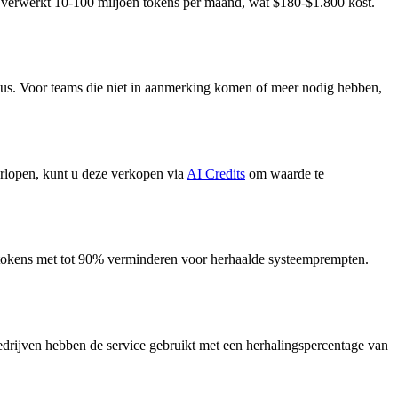
up verwerkt 10-100 miljoen tokens per maand, wat $180-$1.800 kost.
aus. Voor teams die niet in aanmerking komen of meer nodig hebben,
verlopen, kunt u deze verkopen via
AI Credits
om waarde te
 tokens met tot 90% verminderen voor herhaalde systeemprempten.
 bedrijven hebben de service gebruikt met een herhalingspercentage van