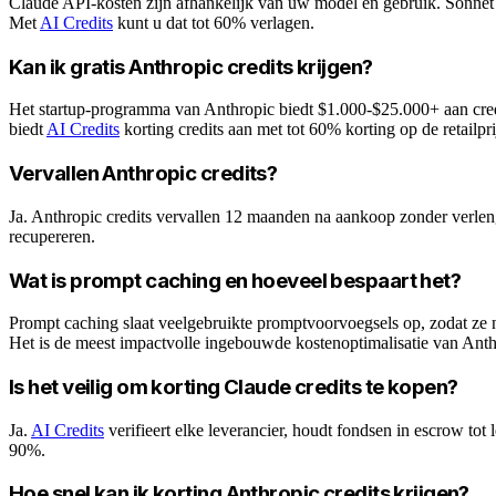
Claude API-kosten zijn afhankelijk van uw model en gebruik. Sonnet 
Met
AI Credits
kunt u dat tot 60% verlagen.
Kan ik gratis Anthropic credits krijgen?
Het startup-programma van Anthropic biedt $1.000-$25.000+ aan cred
biedt
AI Credits
korting credits aan met tot 60% korting op de retailpri
Vervallen Anthropic credits?
Ja. Anthropic credits vervallen 12 maanden na aankoop zonder verlengi
recupereren.
Wat is prompt caching en hoeveel bespaart het?
Prompt caching slaat veelgebruikte promptvoorvoegsels op, zodat ze
Het is de meest impactvolle ingebouwde kostenoptimalisatie van Anth
Is het veilig om korting Claude credits te kopen?
Ja.
AI Credits
verifieert elke leverancier, houdt fondsen in escrow tot
90%.
Hoe snel kan ik korting Anthropic credits krijgen?