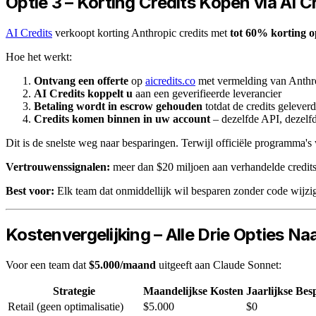
Optie 3 – Korting Credits Kopen via AI C
AI Credits
verkoopt korting Anthropic credits met
tot 60% korting op
Hoe het werkt:
Ontvang een offerte
op
aicredits.co
met vermelding van Anthro
AI Credits koppelt u
aan een geverifieerde leverancier
Betaling wordt in escrow gehouden
totdat de credits geleverd
Credits komen binnen in uw account
– dezelfde API, dezelfd
Dit is de snelste weg naar besparingen. Terwijl officiële programma's
Vertrouwenssignalen:
meer dan $20 miljoen aan verhandelde credits,
Best voor:
Elk team dat onmiddellijk wil besparen zonder code wijzi
Kostenvergelijking – Alle Drie Opties Na
Voor een team dat
$5.000/maand
uitgeeft aan Claude Sonnet:
Strategie
Maandelijkse Kosten
Jaarlijkse Bes
Retail (geen optimalisatie)
$5.000
$0