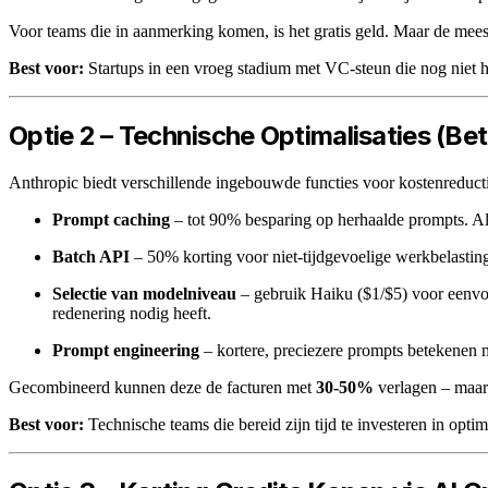
Voor teams die in aanmerking komen, is het gratis geld. Maar de meest
Best voor:
Startups in een vroeg stadium met VC-steun die nog niet
Optie 2 – Technische Optimalisaties (Be
Anthropic biedt verschillende ingebouwde functies voor kostenreduct
Prompt caching
– tot 90% besparing op herhaalde prompts. Al
Batch API
– 50% korting voor niet-tijdgevoelige werkbelasting
Selectie van modelniveau
– gebruik Haiku ($1/$5) voor eenvoud
redenering nodig heeft.
Prompt engineering
– kortere, preciezere prompts betekenen 
Gecombineerd kunnen deze de facturen met
30-50%
verlagen – maar 
Best voor:
Technische teams die bereid zijn tijd te investeren in optima