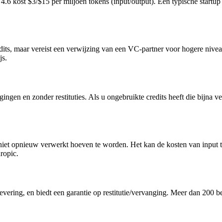
4.6 kost $3/$15 per miljoen tokens (input/output). Een typische start
its, maar vereist een verwijzing van een VC-partner voor hogere nive
js.
ngen en zonder restituties. Als u ongebruikte credits heeft die bijna 
 niet opnieuw verwerkt hoeven te worden. Het kan de kosten van input
ropic.
 levering, en biedt een garantie op restitutie/vervanging. Meer dan 200