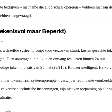
e bedrijven – met name die al op schaal opereren – voldoen niet aan de
 hebben aangevraagd.
tekenisvol maar Beperkt)
ie:
s u dezelfde systeemprompt voor verzoeken stuurt, kosten gecachte tok
en. Dien aanvragen in bulk in en ontvang resultaten binnen 24 uur.
ige taken in plaats van Sonnet ($3/$15). Routeer intelligent: Haiku vo
minder tokens. Trim systeemprempten, verwijder redundante voorbeelden
ze vereisen technische inspanningen, zijn niet van toepassing op alle 
lisatie.