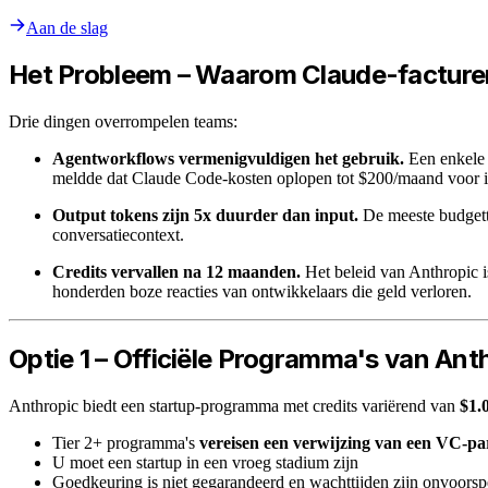
Aan de slag
Het Probleem – Waarom Claude-factur
Drie dingen overrompelen teams:
Agentworkflows vermenigvuldigen het gebruik.
Een enkele 
meldde dat Claude Code-kosten oplopen tot $200/maand voor i
Output tokens zijn 5x duurder dan input.
De meeste budgett
conversatiecontext.
Credits vervallen na 12 maanden.
Het beleid van Anthropic is
honderden boze reacties van ontwikkelaars die geld verloren.
Optie 1 – Officiële Programma's van Ant
Anthropic biedt een startup-programma met credits variërend van
$1.
Tier 2+ programma's
vereisen een verwijzing van een VC-pa
U moet een startup in een vroeg stadium zijn
Goedkeuring is niet gegarandeerd en wachttijden zijn onvoorsp