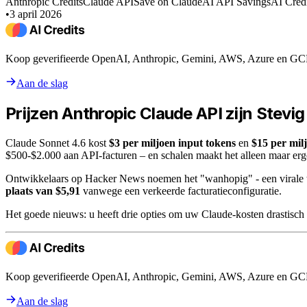
Anthropic Credits
Claude API
Save on Claude
AI API Savings
AI Credi
•
3 april 2026
Koop geverifieerde OpenAI, Anthropic, Gemini, AWS, Azure en GCP c
Aan de slag
Prijzen Anthropic Claude API zijn Stevi
Claude Sonnet 4.6 kost
$3 per miljoen input tokens
en
$15 per mil
$500-$2.000 aan API-facturen – en schalen maakt het alleen maar erg
Ontwikkelaars op Hacker News noemen het "wanhopig" - een virale th
plaats van $5,91
vanwege een verkeerde facturatieconfiguratie.
Het goede nieuws: u heeft drie opties om uw Claude-kosten drastisch t
Koop geverifieerde OpenAI, Anthropic, Gemini, AWS, Azure en GCP c
Aan de slag