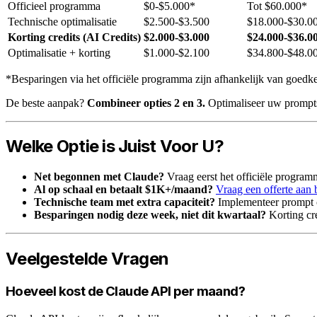
Officieel programma
$0-$5.000*
Tot $60.000*
Technische optimalisatie
$2.500-$3.500
$18.000-$30.0
Korting credits (AI Credits)
$2.000-$3.000
$24.000-$36.0
Optimalisatie + korting
$1.000-$2.100
$34.800-$48.0
*Besparingen via het officiële programma zijn afhankelijk van goedkeu
De beste aanpak?
Combineer opties 2 en 3.
Optimaliseer uw prompts 
Welke Optie is Juist Voor U?
Net begonnen met Claude?
Vraag eerst het officiële programm
Al op schaal en betaalt $1K+/maand?
Vraag een offerte aan 
Technische team met extra capaciteit?
Implementeer prompt ca
Besparingen nodig deze week, niet dit kwartaal?
Korting cre
Veelgestelde Vragen
Hoeveel kost de Claude API per maand?