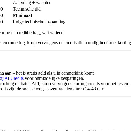
Aanvraag + wachten
00
Technische tijd
00
Minimaal
00
Enige technische inspanning
ring en creditbedrag, wat varieert.
en routering, koop vervolgens de credits die u nodig heeft met korting
a aan – het is gratis geld als u in aanmerking komt.
bij AI Credits
voor onmiddellijke besparingen.
ching en batch API, koop vervolgens korting credits voor het restere
dits zijn de snelste weg – overdrachten duren 24-48 uur.