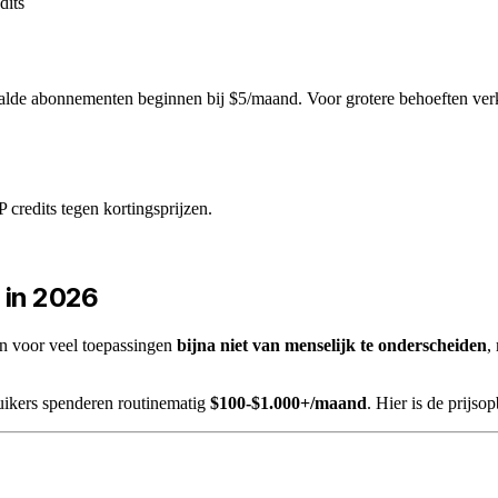
dits
alde abonnementen beginnen bij $5/maand. Voor grotere behoeften verko
redits tegen kortingsprijzen.
 in 2026
n voor veel toepassingen
bijna niet van menselijk te onderscheiden
,
uikers spenderen routinematig
$100-$1.000+/maand
. Hier is de prijso