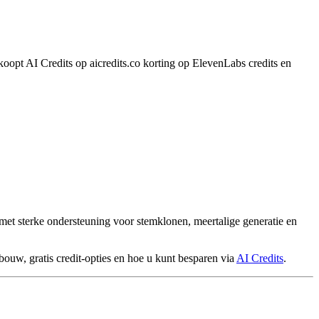
opt AI Credits op aicredits.co korting op ElevenLabs credits en
 met sterke ondersteuning voor stemklonen, meertalige generatie en
pbouw, gratis credit-opties en hoe u kunt besparen via
AI Credits
.