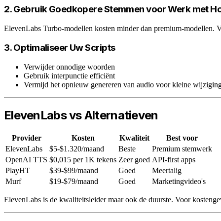
2. Gebruik Goedkopere Stemmen voor Werk met H
ElevenLabs Turbo-modellen kosten minder dan premium-modellen. Voor 
3. Optimaliseer Uw Scripts
Verwijder onnodige woorden
Gebruik interpunctie efficiënt
Vermijd het opnieuw genereren van audio voor kleine wijzigin
ElevenLabs vs Alternatieven
Provider
Kosten
Kwaliteit
Best voor
ElevenLabs
$5-$1.320/maand
Beste
Premium stemwerk
OpenAI TTS
$0,015 per 1K tekens
Zeer goed
API-first apps
PlayHT
$39-$99/maand
Goed
Meertalig
Murf
$19-$79/maand
Goed
Marketingvideo's
ElevenLabs is de kwaliteitsleider maar ook de duurste. Voor kosteng