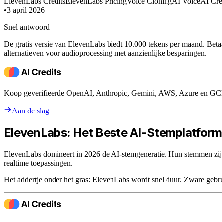
ElevenLabs Credits
ElevenLabs Pricing
Voice Cloning
AI Voice
AI Cre
•
3 april 2026
Snel antwoord
De gratis versie van ElevenLabs biedt 10.000 tekens per maand. Beta
alternatieven voor audioprocessing met aanzienlijke besparingen.
Koop geverifieerde OpenAI, Anthropic, Gemini, AWS, Azure en GCP c
Aan de slag
ElevenLabs: Het Beste AI-Stemplatform
ElevenLabs domineert in 2026 de AI-stemgeneratie. Hun stemmen zij
realtime toepassingen.
Het addertje onder het gras: ElevenLabs wordt snel duur. Zware gebr