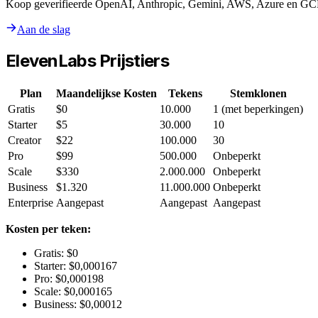
Koop geverifieerde OpenAI, Anthropic, Gemini, AWS, Azure en GCP c
Aan de slag
ElevenLabs Prijstiers
Plan
Maandelijkse Kosten
Tekens
Stemklonen
Gratis
$0
10.000
1 (met beperkingen)
Starter
$5
30.000
10
Creator
$22
100.000
30
Pro
$99
500.000
Onbeperkt
Scale
$330
2.000.000
Onbeperkt
Business
$1.320
11.000.000
Onbeperkt
Enterprise
Aangepast
Aangepast
Aangepast
Kosten per teken:
Gratis: $0
Starter: $0,000167
Pro: $0,000198
Scale: $0,000165
Business: $0,00012