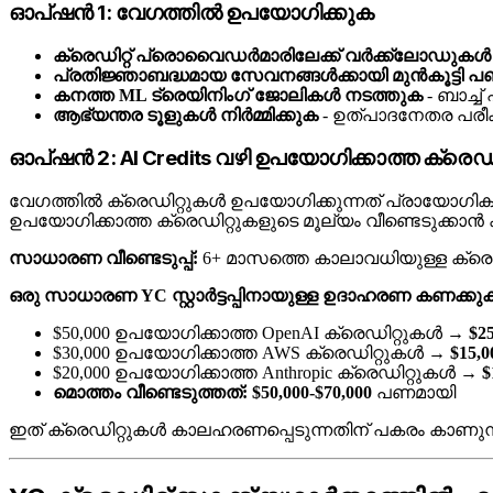
ഓപ്ഷൻ 1: വേഗത്തിൽ ഉപയോഗിക്കുക
ക്രെഡിറ്റ് പ്രൊവൈഡർമാരിലേക്ക് വർക്ക്ലോഡുകൾ മ
പ്രതിജ്ഞാബദ്ധമായ സേവനങ്ങൾക്കായി മുൻകൂട്ടി
കനത്ത ML ട്രെയിനിംഗ് ജോലികൾ നടത്തുക
- ബാച്ച
ആഭ്യന്തര ടൂളുകൾ നിർമ്മിക്കുക
- ഉത്പാദനേതര പരീക
ഓപ്ഷൻ 2: AI Credits വഴി ഉപയോഗിക്കാത്ത ക്രെഡ
വേഗത്തിൽ ക്രെഡിറ്റുകൾ ഉപയോഗിക്കുന്നത് പ്രായോഗിക
ഉപയോഗിക്കാത്ത ക്രെഡിറ്റുകളുടെ മൂല്യം വീണ്ടെടുക്കാൻ 
സാധാരണ വീണ്ടെടുപ്പ്:
6+ മാസത്തെ കാലാവധിയുള്ള ക്രെഡി
ഒരു സാധാരണ YC സ്റ്റാർട്ടപ്പിനായുള്ള ഉദാഹരണ കണക്കുകൂ
$50,000 ഉപയോഗിക്കാത്ത OpenAI ക്രെഡിറ്റുകൾ →
$2
$30,000 ഉപയോഗിക്കാത്ത AWS ക്രെഡിറ്റുകൾ →
$15,0
$20,000 ഉപയോഗിക്കാത്ത Anthropic ക്രെഡിറ്റുകൾ →
$
മൊത്തം വീണ്ടെടുത്തത്: $50,000-$70,000
പണമായി
ഇത് ക്രെഡിറ്റുകൾ കാലഹരണപ്പെടുന്നതിന് പകരം കാണുന്ന 