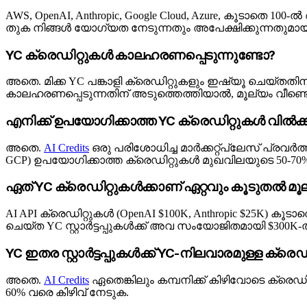
AWS, OpenAI, Anthropic, Google Cloud, Azure, കൂടാതെ 100-ൽ അ
തുക നിങ്ങൾ യോഗ്യത നേടുന്നതും അപേക്ഷിക്കുന്നതുമായ പ
YC ക്രെഡിറ്റുകൾ കാലഹരണപ്പെടുന്നുണ്ടോ?
അതെ. മിക്ക YC പങ്കാളി ക്രെഡിറ്റുകളും ഇഷ്യൂ ചെയ്തതി
കാലഹരണപ്പെടുന്നതിന് അടുത്തെത്തിയാൽ, മൂല്യം വീണ്
എനിക്ക് ഉപയോഗിക്കാത്ത YC ക്രെഡിറ്റുകൾ വിൽ
അതെ.
AI Credits
ഒരു പരിശോധിച്ച മാർക്കറ്റ്പ്ലേസ് പ്രവർത്ത
GCP) ഉപയോഗിക്കാത്ത ക്രെഡിറ്റുകൾ മുഖവിലയുടെ 50-70%
ഏത് YC ക്രെഡിറ്റുകൾക്കാണ് ഏറ്റവും കൂടുതൽ മൂ
AI API ക്രെഡിറ്റുകൾ (OpenAI $100K, Anthropic $25K) 
ചെയ്ത YC സ്റ്റാർട്ടപ്പുകൾക്ക് അവ സംയോജിതമായി $300K
YC ഇതര സ്റ്റാർട്ടപ്പുകൾക്ക് YC-നിലവാരമുള്ള ക
അതെ.
AI Credits
ഏതെങ്കിലും കമ്പനിക്ക് കിഴിവോടെ ക്രെഡിറ്
60% വരെ കിഴിവ് നേടുക.