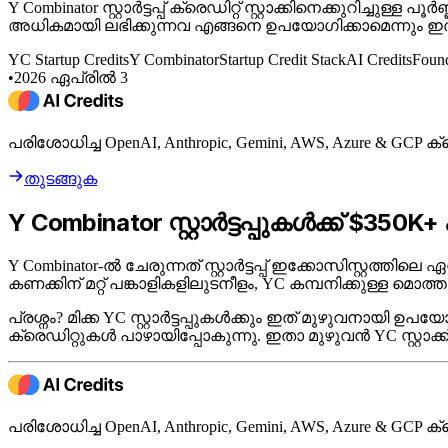
Y Combinator സ്റ്റാർട്ടപ്പ് ക്രെഡിറ്റ് സ്റ്റാക്കിനെക്കുറ
അധികമായി ലഭിക്കുന്നവ എങ്ങനെ ഉപയോഗിക്കാമെന്നും ഇ
YC Startup Credits
Y Combinator
Startup Credit Stack
AI Credits
Found
•
2026 ഏപ്രിൽ 3
പരിശോധിച്ച OpenAI, Anthropic, Gemini, AWS, Azure & GCP 
തുടങ്ങുക
Y Combinator സ്റ്റാർട്ടപ്പുകൾക്ക് $350K
Y Combinator-ൽ ചേരുന്നത് സ്റ്റാർട്ടപ്പ് ഇക്കോസിസ്റ്റത്തിലെ
കണക്കിന് മറ്റ് പങ്കാളികളിലുടനീളം, YC കമ്പനിക്കുള്ള മ
പ്രശ്നം? മിക്ക YC സ്റ്റാർട്ടപ്പുകൾക്കും ഇത് മുഴുവനായി 
ക്രെഡിറ്റുകൾ പാഴായിപ്പോകുന്നു. ഇതാ മുഴുവൻ YC സ്റ്റാ
പരിശോധിച്ച OpenAI, Anthropic, Gemini, AWS, Azure & GCP 