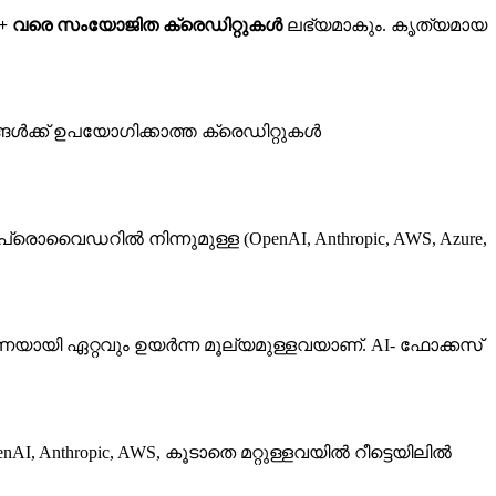
00+ വരെ സംയോജിത ക്രെഡിറ്റുകൾ
ലഭ്യമാകും. കൃത്യമായ
്ങൾക്ക് ഉപയോഗിക്കാത്ത ക്രെഡിറ്റുകൾ
ന പ്രൊവൈഡറിൽ നിന്നുമുള്ള (OpenAI, Anthropic, AWS, Azure,
ധാരണയായി ഏറ്റവും ഉയർന്ന മൂല്യമുള്ളവയാണ്. AI- ഫോക്കസ്
AI, Anthropic, AWS, കൂടാതെ മറ്റുള്ളവയിൽ റീട്ടെയിലിൽ