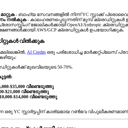
ാറ്റുക
- ബാഹ്യ സേവനങ്ങളിൽ നിന്ന് YC സ്റ്റാക്ക് പ്രൊവൈഡ
 പണം നൽകുക
- കാലഹരണപ്പെടുന്നതിന് മുമ്പ് ക്രെഡിറ്റു
് പ്രോസസ്സിംഗ് ജോലികൾക്കായി OpenAI/Anthropic ക്രെഡിറ്
്ഷണങ്ങൾക്കായി AWS/GCP ക്രെഡിറ്റുകൾ ഉപയോഗിക്കുക.
ിറ്റുകൾ വിൽക്കുക
മല്ലെങ്കിൽ,
AI Credits
ഒരു പരിശോധിച്ച മാർക്കറ്റ്പ്ലേസ് പ്രവർത്
കഴിയും:
റ്റുകൾക്ക് മുഖവിലയുടെ 50-70%.
ട്ടൽ:
5,000-$35,000 വീണ്ടെടുത്തു
00-$21,000 വീണ്ടെടുത്തു
10,000-$14,000 വീണ്ടെടുത്തു
ഒരു YC സ്റ്റാർട്ടപ്പിന് കാര്യമായ റൺവേ വിപുലീകരണമാണ്