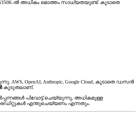
ിവയിലായി $350K-ൽ അധികം മൊത്തം സാധ്യതയുണ്ട്. കൂടാതെ
ക്കുന്നു. AWS, OpenAI, Anthropic, Google Cloud, കൂടാതെ ഡസൻ
ൽ
കൂടുതലാണ്.
പ്പന്നങ്ങൾ പിവോട്ട് ചെയ്യുന്നു, അധികമുള്ള
 ക്രെഡിറ്റുകൾ എന്തുചെയ്യണം എന്നതും.