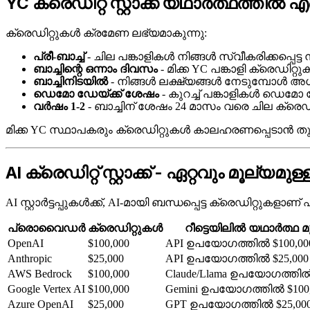
YC ക്രെഡിറ്റ് സ്റ്റാക്ക് യഥാർത്ഥത്തിൽ 
ക്രെഡിറ്റുകൾ ക്രമേണ ലഭ്യമാകുന്നു:
പ്രീ-ബാച്ച്
- ചില പങ്കാളികൾ നിങ്ങൾ സ്വീകരിക്കപ്പെട്
ബാച്ചിന്റെ ഒന്നാം ദിവസം
- മിക്ക YC പങ്കാളി ക്രെഡിറ്
ബാച്ചിനിടയിൽ
- നിങ്ങൾ ലക്ഷ്യങ്ങൾ നേടുമ്പോൾ അധ
ഡെമോ ഡേയ്ക്ക് ശേഷം
- കുറച്ച് പങ്കാളികൾ ഡെമോ ഡ
വർഷം 1-2
- ബാച്ചിന് ശേഷം 24 മാസം വരെ ചില ക്രെഡി
മിക്ക YC സ്ഥാപകരും ക്രെഡിറ്റുകൾ കാലഹരണപ്പെടാൻ തു
AI ക്രെഡിറ്റ് സ്റ്റാക്ക് - ഏറ്റവും മൂല്യമുള്
AI സ്റ്റാർട്ടപ്പുകൾക്ക്, AI-മായി ബന്ധപ്പെട്ട ക്രെഡിറ്റുകളാ
പ്രൊവൈഡർ
ക്രെഡിറ്റുകൾ
റീട്ടെയിലിൽ യഥാർത്ഥ മ
OpenAI
$100,000
API ഉപയോഗത്തിൽ $100,00
Anthropic
$25,000
API ഉപയോഗത്തിൽ $25,000
AWS Bedrock
$100,000
Claude/Llama ഉപയോഗത്തിൽ 
Google Vertex AI
$100,000
Gemini ഉപയോഗത്തിൽ $100,
Azure OpenAI
$25,000
GPT ഉപയോഗത്തിൽ $25,00