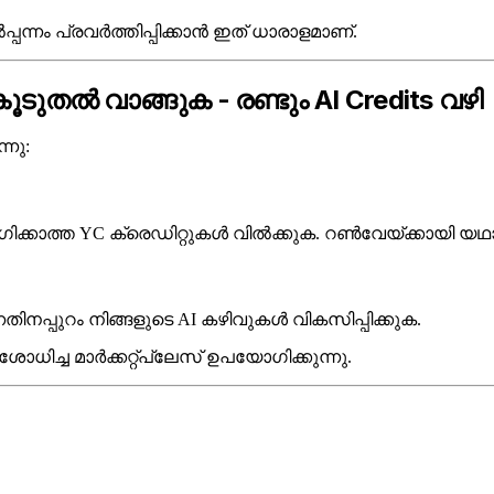
പ്പന്നം പ്രവർത്തിപ്പിക്കാൻ ഇത് ധാരാളമാണ്.
ുതൽ വാങ്ങുക - രണ്ടും AI Credits വഴി
്നു:
ോഗിക്കാത്ത YC ക്രെഡിറ്റുകൾ വിൽക്കുക. റൺവേയ്ക്കായി യഥ
ിനപ്പുറം നിങ്ങളുടെ AI കഴിവുകൾ വികസിപ്പിക്കുക.
ിച്ച മാർക്കറ്റ്പ്ലേസ് ഉപയോഗിക്കുന്നു.