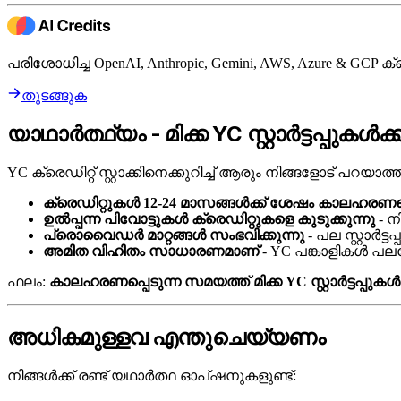
പരിശോധിച്ച OpenAI, Anthropic, Gemini, AWS, Azure & GCP 
തുടങ്ങുക
യാഥാർത്ഥ്യം - മിക്ക YC സ്റ്റാർട്ടപ്പ
YC ക്രെഡിറ്റ് സ്റ്റാക്കിനെക്കുറിച്ച് ആരും നിങ്ങളോട് പറയാത
ക്രെഡിറ്റുകൾ 12-24 മാസങ്ങൾക്ക് ശേഷം കാലഹരണപ്പ
ഉൽപ്പന്ന പിവോട്ടുകൾ ക്രെഡിറ്റുകളെ കുടുക്കുന്നു
- ന
പ്രൊവൈഡർ മാറ്റങ്ങൾ സംഭവിക്കുന്നു
- പല സ്റ്റാർട്
അമിത വിഹിതം സാധാരണമാണ്
- YC പങ്കാളികൾ പല
ഫലം:
കാലഹരണപ്പെടുന്ന സമയത്ത് മിക്ക YC സ്റ്റാർട്ടപ്പുക
അധികമുള്ളവ എന്തുചെയ്യണം
നിങ്ങൾക്ക് രണ്ട് യഥാർത്ഥ ഓപ്ഷനുകളുണ്ട്: