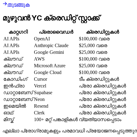
തുടങ്ങുക
മുഴുവൻ YC ക്രെഡിറ്റ് സ്റ്റാക്ക്
കാറ്റഗറി
പ്രൊവൈഡർ
ക്രെഡിറ്റുകൾ
AI APIs
OpenAI
$100,000 വരെ
AI APIs
Anthropic Claude
$25,000 വരെ
AI APIs
Google Gemini
$25,000 വരെ
ക്ലൗഡ്
AWS
$100,000 വരെ
ക്ലൗഡ്
Microsoft Azure
$25,000 വരെ
ക്ലൗഡ്
Google Cloud
$100,000 വരെ
കോഡിംഗ്
Cursor
ടീം ക്രെഡിറ്റുകൾ
ഇൻഫ്രാ
Vercel
പ്രോ ക്രെഡിറ്റുകൾ
ഡാറ്റാബേസ്
Supabase
പ്രോ ക്രെഡിറ്റുകൾ
ഡാറ്റാബേസ്
Neon
പ്രോ ക്രെഡിറ്റുകൾ
ഇമെയിൽ
Resend
പ്രോ ക്രെഡിറ്റുകൾ
ഓഥ്
Clerk
പ്രോ ക്രെഡിറ്റുകൾ
മിസ്ക്
100+ മറ്റ് പങ്കാളികൾ
വ്യത്യാസപ്പെടാം
എല്ലാ പ്രോഗ്രാമുകളും പരമാവധി പ്രയോജനപ്പെടുത്തുന്ന ഒരു