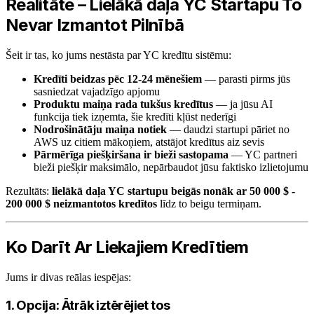
Realitāte – Lielākā daļa YC Startapu To
Nevar Izmantot Pilnībā
Šeit ir tas, ko jums nestāsta par YC kredītu sistēmu:
Kredīti beidzas pēc 12-24 mēnešiem
— parasti pirms jūs
sasniedzat vajadzīgo apjomu
Produktu maiņa rada tukšus kredītus
— ja jūsu AI
funkcija tiek izņemta, šie kredīti kļūst nederīgi
Nodrošinātāju maiņa notiek
— daudzi startupi pāriet no
AWS uz citiem mākoņiem, atstājot kredītus aiz sevis
Pārmērīga piešķiršana ir bieži sastopama
— YC partneri
bieži piešķir maksimālo, nepārbaudot jūsu faktisko izlietojumu
Rezultāts:
lielākā daļa YC startupu beigās nonāk ar 50 000 $ -
200 000 $ neizmantotos kredītos
līdz to beigu termiņam.
Ko Darīt Ar Liekajiem Kredītiem
Jums ir divas reālas iespējas:
1. Opcija: Ātrāk iztērējiet tos