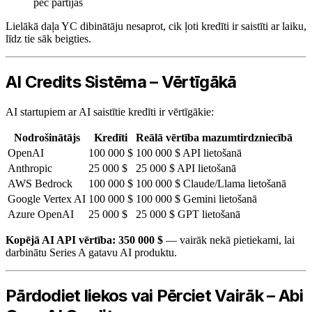
pēc partijas
Lielākā daļa YC dibinātāju nesaprot, cik ļoti kredīti ir saistīti ar laiku,
līdz tie sāk beigties.
AI Credits Sistēma – Vērtīgākā
AI startupiem ar AI saistītie kredīti ir vērtīgākie:
Nodrošinātājs
Kredīti
Reālā vērtība mazumtirdzniecībā
OpenAI
100 000 $
100 000 $ API lietošanā
Anthropic
25 000 $
25 000 $ API lietošanā
AWS Bedrock
100 000 $
100 000 $ Claude/Llama lietošanā
Google Vertex AI
100 000 $
100 000 $ Gemini lietošanā
Azure OpenAI
25 000 $
25 000 $ GPT lietošanā
Kopējā AI API vērtība: 350 000 $
— vairāk nekā pietiekami, lai
darbinātu Series A gatavu AI produktu.
Pārdodiet liekos vai Pērciet Vairāk – Abi