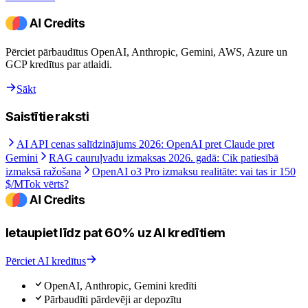
Pērciet pārbaudītus OpenAI, Anthropic, Gemini, AWS, Azure un
GCP kredītus par atlaidi.
Sākt
Saistītie raksti
AI API cenas salīdzinājums 2026: OpenAI pret Claude pret
Gemini
RAG cauruļvadu izmaksas 2026. gadā: Cik patiesībā
izmaksā ražošana
OpenAI o3 Pro izmaksu realitāte: vai tas ir 150
$/MTok vērts?
Ietaupiet līdz pat 60% uz AI kredītiem
Pērciet AI kredītus
OpenAI, Anthropic, Gemini kredīti
Pārbaudīti pārdevēji ar depozītu