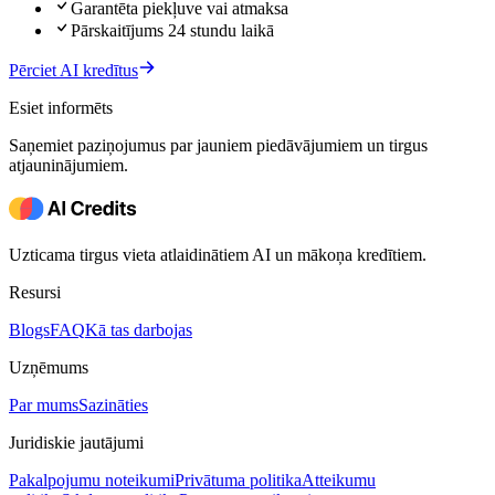
Garantēta piekļuve vai atmaksa
Pārskaitījums 24 stundu laikā
Pērciet AI kredītus
Esiet informēts
Saņemiet paziņojumus par jauniem piedāvājumiem un tirgus
atjauninājumiem.
Uzticama tirgus vieta atlaidinātiem AI un mākoņa kredītiem.
Resursi
Blogs
FAQ
Kā tas darbojas
Uzņēmums
Par mums
Sazināties
Juridiskie jautājumi
Pakalpojumu noteikumi
Privātuma politika
Atteikumu