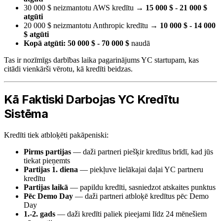
30 000 $ neizmantotu AWS kredītu →
15 000 $ - 21 000 $
atgūti
20 000 $ neizmantotu Anthropic kredītu →
10 000 $ - 14 000
$ atgūti
Kopā atgūti: 50 000 $ - 70 000 $
naudā
Tas ir nozīmīgs darbības laika pagarinājums YC startupam, kas
citādi vienkārši vērotu, kā kredīti beidzas.
Kā Faktiski Darbojas YC Kredītu
Sistēma
Kredīti tiek atbloķēti pakāpeniski:
Pirms partijas
— daži partneri piešķir kredītus brīdī, kad jūs
tiekat pieņemts
Partijas 1. diena
— piekļuve lielākajai daļai YC partneru
kredītu
Partijas laikā
— papildu kredīti, sasniedzot atskaites punktus
Pēc Demo Day
— daži partneri atbloķē kredītus pēc Demo
Day
1.-2. gads
— daži kredīti paliek pieejami līdz 24 mēnešiem