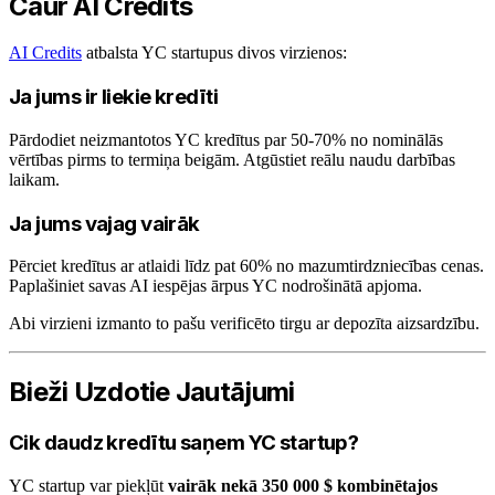
Caur AI Credits
AI Credits
atbalsta YC startupus divos virzienos:
Ja jums ir liekie kredīti
Pārdodiet neizmantotos YC kredītus par 50-70% no nominālās
vērtības pirms to termiņa beigām. Atgūstiet reālu naudu darbības
laikam.
Ja jums vajag vairāk
Pērciet kredītus ar atlaidi līdz pat 60% no mazumtirdzniecības cenas.
Paplašiniet savas AI iespējas ārpus YC nodrošinātā apjoma.
Abi virzieni izmanto to pašu verificēto tirgu ar depozīta aizsardzību.
Bieži Uzdotie Jautājumi
Cik daudz kredītu saņem YC startup?
YC startup var piekļūt
vairāk nekā 350 000 $ kombinētajos