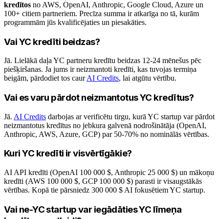
kredītos
no AWS, OpenAI, Anthropic, Google Cloud, Azure un
100+ citiem partneriem. Precīza summa ir atkarīga no tā, kurām
programmām jūs kvalificējaties un piesakāties.
Vai YC kredīti beidzas?
Jā. Lielākā daļa YC partneru kredītu beidzas 12-24 mēnešus pēc
piešķiršanas. Ja jums ir neizmantoti kredīti, kas tuvojas termiņa
beigām, pārdodiet tos caur
AI Credits
, lai atgūtu vērtību.
Vai es varu pārdot neizmantotus YC kredītus?
Jā.
AI Credits
darbojas ar verificētu tirgu, kurā YC startup var pārdot
neizmantotus kredītus no jebkura galvenā nodrošinātāja (OpenAI,
Anthropic, AWS, Azure, GCP) par 50-70% no nominālās vērtības.
Kuri YC kredīti ir visvērtīgākie?
AI API kredīti (OpenAI 100 000 $, Anthropic 25 000 $) un mākoņu
kredīti (AWS 100 000 $, GCP 100 000 $) parasti ir visaugstākās
vērtības. Kopā tie pārsniedz 300 000 $ AI fokusētiem YC startup.
Vai ne-YC startup var iegādāties YC līmeņa