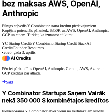
bez maksas AWS, OpenAI,
Anthropic
Pilnīgs ceļvedis Y Combinator starta kredītu piedāvājumiem.
Kopējais potenciāls pārsniedz $350K uz AWS, OpenAI, Anthropic,
GCP un citiem. Turklāt, kā izmantot atlikumu.
YC Startup Credits
Y Combinator
Startup Credit Stack
AI
Credits
Founder Resources
•
2026. gada 3. aprīlis
Pērciet pārbaudītus OpenAI, Anthropic, Gemini, AWS, Azure un
GCP kredītus par atlaidi.
Sākt
Y Combinator Startups Saņem Vairāk
nekā 350 000 $ kombinētajos kredītos
Pievienošanās Y Combinator atver vienu no vērtīgākajām kredītu