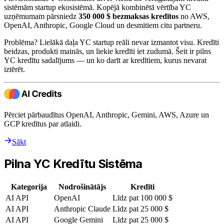
sistēmām startup ekosistēmā. Kopējā kombinētā vērtība YC
uzņēmumam pārsniedz
350 000 $ bezmaksas kredītos
no AWS,
OpenAI, Anthropic, Google Cloud un desmitiem citu partneru.
Problēma? Lielākā daļa YC startup reāli nevar izmantot visu. Kredīti
beidzas, produkti mainās, un liekie kredīti iet zudumā. Šeit ir pilns
YC kredītu sadalījums — un ko darīt ar kredītiem, kurus nevarat
iztērēt.
Pērciet pārbaudītus OpenAI, Anthropic, Gemini, AWS, Azure un
GCP kredītus par atlaidi.
Sākt
Pilna YC Kredītu Sistēma
Kategorija
Nodrošinātājs
Kredīti
AI API
OpenAI
Līdz pat 100 000 $
AI API
Anthropic Claude
Līdz pat 25 000 $
AI API
Google Gemini
Līdz pat 25 000 $