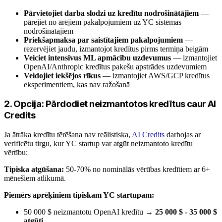
Pārvietojiet darba slodzi uz kredītu nodrošinātājiem
—
pārejiet no ārējiem pakalpojumiem uz YC sistēmas
nodrošinātājiem
Priekšapmaksa par saistītajiem pakalpojumiem
—
rezervējiet jaudu, izmantojot kredītus pirms termiņa beigām
Veiciet intensīvus ML apmācību uzdevumus
— izmantojiet
OpenAI/Anthropic kredītus pakešu apstrādes uzdevumiem
Veidojiet iekšējos rīkus
— izmantojiet AWS/GCP kredītus
eksperimentiem, kas nav ražošanā
2. Opcija: Pārdodiet neizmantotos kredītus caur AI
Credits
Ja ātrāka kredītu tērēšana nav reālistiska,
AI Credits
darbojas ar
verificētu tirgu, kur YC startup var atgūt neizmantoto kredītu
vērtību:
Tipiska atgūšana:
50-70% no nominālās vērtības kredītiem ar 6+
mēnešiem atlikumā.
Piemērs aprēķiniem tipiskam YC startupam:
50 000 $ neizmantotu OpenAI kredītu →
25 000 $ - 35 000 $
atgūti