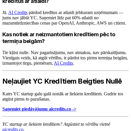
kredītus ar atlaidi?
Jā.
AI Credits
pārdod kredītus ar atlaidi jebkuram uzņēmumam —
jums nav jābūt YC. Saņemiet līdz pat 60% atlaidi no
mazumtirdzniecības cenas par OpenAI, Anthropic, AWS un citiem.
Kas notiek ar neizmantotiem kredītiem pēc to
termiņa beigām?
Tie kļūst nulle. Nav pagarinājumu, nav atmaksu, nav pārskaitījumu.
Vienīgais veids, kā atgūt vērtību, ir pārdot tos pirms termiņa beigām,
izmantojot tirgu, piemēram,
AI Credits
.
Neļaujiet YC Kredītiem Beigties Nullē
Katrs YC startup galu galā nonāk ar liekiem kredītiem. Gudrie tos
atgūst pirms to pazušanas.
Saņemiet piedāvājumu aicredits.co ->
YC startup ar liekiem kredītiem? Atgūstiet to vērtību vietnē
aicredits.co
.