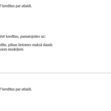
redītus par atlaidi.
ērē kredītus, pamatojoties uz:
ītu, pilnas lietotnes maksā daudz
tākiem modeļiem
redītus par atlaidi.