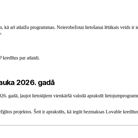
kā arī atlaižu programmas. Neierobežotai lietošanai lētākais veids ir i
.
redītus par atlaidi.
plauka 2026. gadā
6. gadā, ļaujot lietotājiem vienkāršā valodā aprakstīt lietojumprogramm
ežģītos projektos. Šeit ir aprakstīts, kā iegūt bezmaksas Lovable kredītu