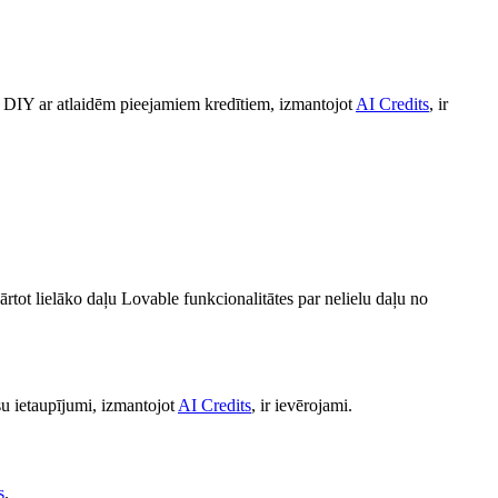
i DIY ar atlaidēm pieejamiem kredītiem, izmantojot
AI Credits
, ir
ārtot lielāko daļu Lovable funkcionalitātes par nelielu daļu no
ksu ietaupījumi, izmantojot
AI Credits
, ir ievērojami.
s
.