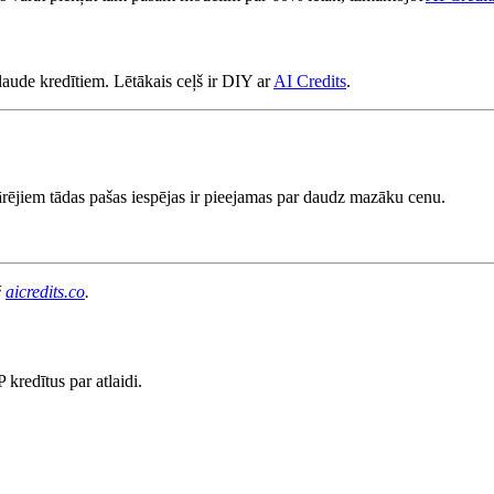
aude kredītiem. Lētākais ceļš ir DIY ar
AI Credits
.
 pārējiem tādas pašas iespējas ir pieejamas par daudz mazāku cenu.
ē
aicredits.co
.
redītus par atlaidi.