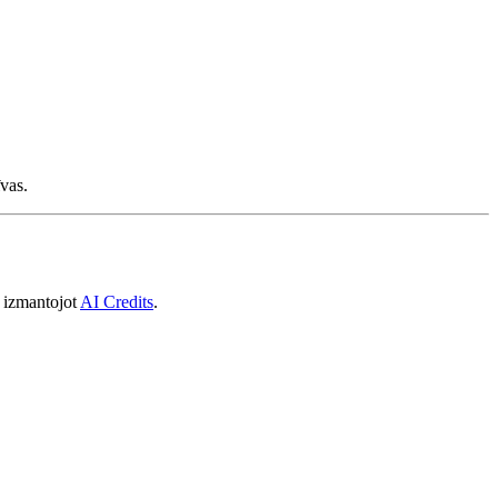
vas.
, izmantojot
AI Credits
.