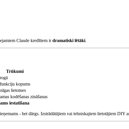
pieejamiem Claude kredītiem ir
dramatiski lētāki
.
Trūkumi
rogā
 funkciju kopums
nīgas lietotnes
amas kodēšanas zināšanas
ams iestatīšana
r pieņemams - bet dārgs. Izstrādātājiem vai tehniskajiem lietotājiem DIY