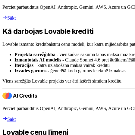
Pērciet pārbaudītus OpenAI, Anthropic, Gemini, AWS, Azure un GCP k
Sākt
Kā darbojas Lovable kredīti
Lovable izmanto kredītbalstītu cenu modeli, kur katra mijiedarbība pat
Projekta sarežģītība
- vienkāršas sākuma lapas maksā maz kred
Izmantotais AI modelis
- Claude Sonnet 4.6 pret ātrākiem/lē
Iterācijas
- katra uzlabošana maksā vairāk kredītu
Izvades garums
- ģenerētā koda garums ietekmē izmaksas
Viens sarežģīts Lovable projekts var ātri iztērēt simtiem kredītu.
Pērciet pārbaudītus OpenAI, Anthropic, Gemini, AWS, Azure un GCP k
Sākt
Lovable cenu līmeņi