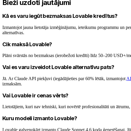
Bieži uzdoti jautājumi
Kā es varu iegūt bezmaksas Lovable kredītus?
Izmantojot jauna lietotāja izmēģinājumu, ieteikumu programmu un per
alternatīvas.
Cik maksā Lovable?
Plāni svārstās no bezmaksas (ierobežoti kredīti) līdz 50–200 USD+/mēn
Vai es varu izveidot Lovable alternatīvu pats?
Jā. Ar Claude API piekļuvi (iegādājieties par 60% lētāk, izmantojot
AI
izmaksām.
Vai Lovable ir cenas vērts?
Lietotājiem, kuri nav tehniski, kuri novērtē profesionalitāti un ātrumu,
Kuru modeli izmanto Lovable?
Lovable galvenokārt izmanto Claude Sonnet 4.6 koda ģenerēšanai. Jū