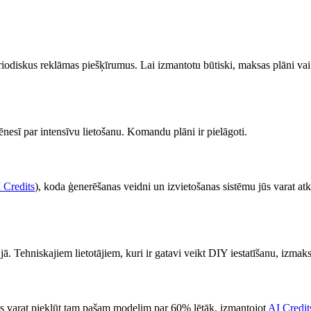
iodiskus reklāmas piešķīrumus. Lai izmantotu būtiski, maksas plāni va
esī par intensīvu lietošanu. Komandu plāni ir pielāgoti.
 Credits
), koda ģenerēšanas veidni un izvietošanas sistēmu jūs varat atk
 jā. Tehniskajiem lietotājiem, kuri ir gatavi veikt DIY iestatīšanu, izma
s varat piekļūt tam pašam modelim par 60% lētāk, izmantojot
AI Credit