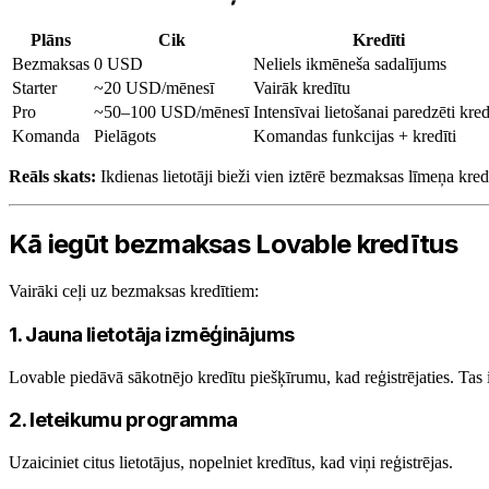
Plāns
Cik
Kredīti
Bezmaksas
0 USD
Neliels ikmēneša sadalījums
Starter
~20 USD/mēnesī
Vairāk kredītu
Pro
~50–100 USD/mēnesī
Intensīvai lietošanai paredzēti kred
Komanda
Pielāgots
Komandas funkcijas + kredīti
Reāls skats:
Ikdienas lietotāji bieži vien iztērē bezmaksas līmeņa kre
Kā iegūt bezmaksas Lovable kredītus
Vairāki ceļi uz bezmaksas kredītiem:
1. Jauna lietotāja izmēģinājums
Lovable piedāvā sākotnējo kredītu piešķīrumu, kad reģistrējaties. Tas i
2. Ieteikumu programma
Uzaiciniet citus lietotājus, nopelniet kredītus, kad viņi reģistrējas.