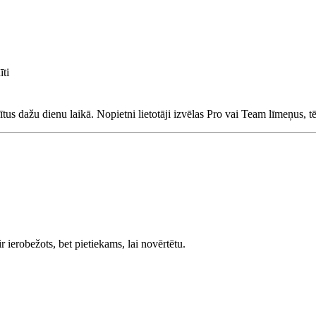
īti
dītus dažu dienu laikā. Nopietni lietotāji izvēlas Pro vai Team līmeņus
r ierobežots, bet pietiekams, lai novērtētu.