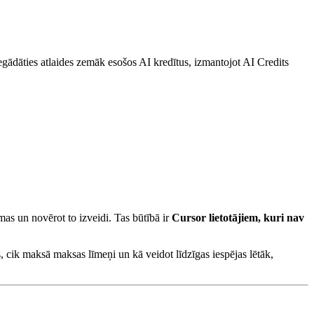
egādāties atlaides zemāk esošos AI kredītus, izmantojot AI Credits
as un novērot to izveidi. Tas būtībā ir
Cursor lietotājiem, kuri nav
s, cik maksā maksas līmeņi un kā veidot līdzīgas iespējas lētāk,