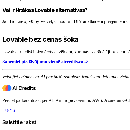
Vai ir lētākas Lovable alternatīvas?
Jā - Bolt.new, v0 by Vercel, Cursor un DIY ar atlaidēm pieejamiem Cl
Lovable bez cenas šoka
Lovable ir lieliski piemērots cilvēkiem, kuri nav izstrādātāji. Visiem
Saņemiet piedāvājumu vietnē aicredits.co ->
Veidojiet lietotnes ar AI par 60% zemākām izmaksām. Ietaupiet vietn
Pērciet pārbaudītus OpenAI, Anthropic, Gemini, AWS, Azure un GCP k
Sākt
Saistītie raksti