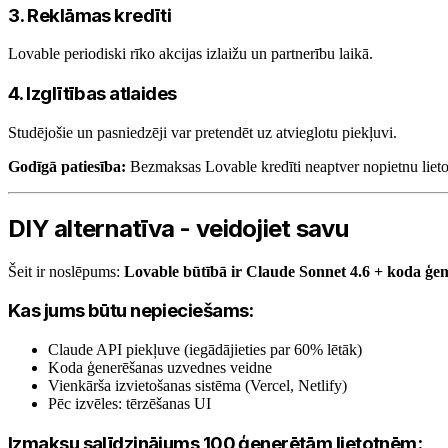
3. Reklāmas kredīti
Lovable periodiski rīko akcijas izlaižu un partnerību laikā.
4. Izglītības atlaides
Studējošie un pasniedzēji var pretendēt uz atvieglotu piekļuvi.
Godīgā patiesība:
Bezmaksas Lovable kredīti neaptver nopietnu lietot
DIY alternatīva - veidojiet savu
Šeit ir noslēpums:
Lovable būtībā ir Claude Sonnet 4.6 + koda ģen
Kas jums būtu nepieciešams:
Claude API piekļuve (iegādājieties par 60% lētāk)
Koda ģenerēšanas uzvednes veidne
Vienkārša izvietošanas sistēma (Vercel, Netlify)
Pēc izvēles: tērzēšanas UI
Izmaksu salīdzinājums 100 ģenerētām lietotnēm: