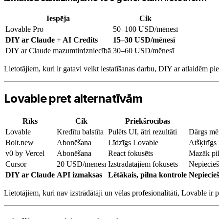
Iespēja
Cik
Lovable Pro
50–100 USD/mēnesī
DIY ar Claude + AI Credits
15–30 USD/mēnesī
DIY ar Claude mazumtirdzniecībā
30–60 USD/mēnesī
Lietotājiem, kuri ir gatavi veikt iestatīšanas darbu, DIY ar atlaidēm 
Lovable pret alternatīvām
Rīks
Cik
Priekšrocības
Lovable
Kredītu balstīta
Pulēts UI, ātri rezultāti
Dārgs mē
Bolt.new
Abonēšana
Līdzīgs Lovable
Atšķirīgs
v0 by Vercel
Abonēšana
React fokusēts
Mazāk pil
Cursor
20 USD/mēnesī
Izstrādātājiem fokusēts
Nepiecieš
DIY ar Claude
API izmaksas
Lētākais, pilna kontrole
Nepiecieš
Lietotājiem, kuri nav izstrādātāji un vēlas profesionalitāti, Lovable i