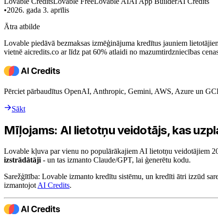
Lovable Credits
Lovable Free
Lovable AI
AI App Builder
AI Credits
•
2026. gada 3. aprīlis
Ātra atbilde
Lovable piedāvā bezmaksas izmēģinājuma kredītus jauniem lietotājiem, 
vietnē aicredits.co ar līdz pat 60% atlaidi no mazumtirdzniecības cenas
Pērciet pārbaudītus OpenAI, Anthropic, Gemini, AWS, Azure un GCP k
Sākt
Mīļojams: AI lietotņu veidotājs, kas uz
Lovable kļuva par vienu no populārākajiem AI lietotņu veidotājiem 202
izstrādātāji
- un tas izmanto Claude/GPT, lai ģenerētu kodu.
Sarežģītība: Lovable izmanto kredītu sistēmu, un kredīti ātri izzūd sar
izmantojot
AI Credits
.