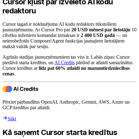
Cursor kļūst par izvēlēto AI kodu
redaktoru
Cursor tagad ir noklusējuma AI kodu redaktors tūkstošiem
jaunuzņēmumu. Ar Cursor Pro par
20 USD mēnesī par lietotāju
10
cilvēku inženieru komandai izmaksas ir
2 400 USD gadā
— un
neierobežotās Composer/Agent funkcijas jaunajiem lietotājiem
maksā vairāk par sesiju.
Agrīnās stadijas jaunuzņēmumiem tas viss ir. Labās ziņas: Cursor
piedāvā starta kredītus, un
AI Credits
pārdod ar atlaidi samazinātus
Cursor kredītus ar
līdz pat 60% atlaidi no mazumtirdzniecības
cenas
.
Pērciet pārbaudītus OpenAI, Anthropic, Gemini, AWS, Azure un
GCP kredītus par atlaidi.
Sākt
Kā saņemt Cursor starta kredītus