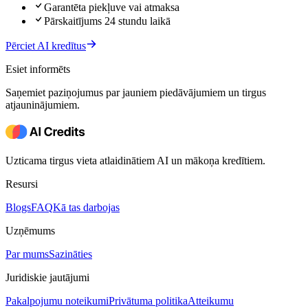
Garantēta piekļuve vai atmaksa
Pārskaitījums 24 stundu laikā
Pērciet AI kredītus
Esiet informēts
Saņemiet paziņojumus par jauniem piedāvājumiem un tirgus
atjauninājumiem.
Uzticama tirgus vieta atlaidinātiem AI un mākoņa kredītiem.
Resursi
Blogs
FAQ
Kā tas darbojas
Uzņēmums
Par mums
Sazināties
Juridiskie jautājumi
Pakalpojumu noteikumi
Privātuma politika
Atteikumu