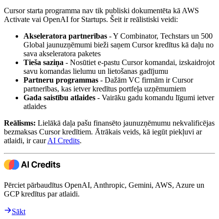
Cursor starta programma nav tik publiski dokumentēta kā AWS
Activate vai OpenAI for Startups. Šeit ir reālistiski veidi:
Akseleratora partnerības
- Y Combinator, Techstars un 500
Global jaunuzņēmumi bieži saņem Cursor kredītus kā daļu no
sava akseleratora paketes
Tieša saziņa
- Nosūtiet e-pastu Cursor komandai, izskaidrojot
savu komandas lielumu un lietošanas gadījumu
Partneru programmas
- Dažām VC firmām ir Cursor
partnerības, kas ietver kredītus portfeļa uzņēmumiem
Gada saistību atlaides
- Vairāku gadu komandu līgumi ietver
atlaides
Reālisms:
Lielākā daļa pašu finansēto jaunuzņēmumu nekvalificējas
bezmaksas Cursor kredītiem. Ātrākais veids, kā iegūt piekļuvi ar
atlaidi, ir caur
AI Credits
.
Pērciet pārbaudītus OpenAI, Anthropic, Gemini, AWS, Azure un
GCP kredītus par atlaidi.
Sākt