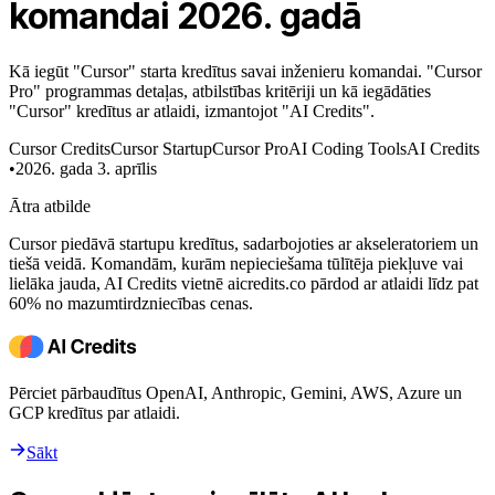
komandai 2026. gadā
Kā iegūt "Cursor" starta kredītus savai inženieru komandai. "Cursor
Pro" programmas detaļas, atbilstības kritēriji un kā iegādāties
"Cursor" kredītus ar atlaidi, izmantojot "AI Credits".
Cursor Credits
Cursor Startup
Cursor Pro
AI Coding Tools
AI Credits
•
2026. gada 3. aprīlis
Ātra atbilde
Cursor piedāvā startupu kredītus, sadarbojoties ar akseleratoriem un
tiešā veidā. Komandām, kurām nepieciešama tūlītēja piekļuve vai
lielāka jauda, AI Credits vietnē aicredits.co pārdod ar atlaidi līdz pat
60% no mazumtirdzniecības cenas.
Pērciet pārbaudītus OpenAI, Anthropic, Gemini, AWS, Azure un
GCP kredītus par atlaidi.
Sākt