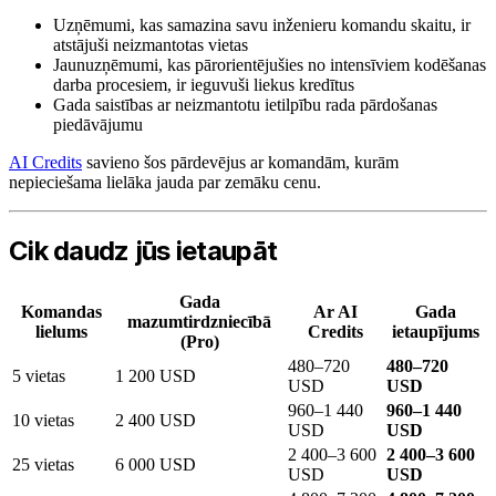
Uzņēmumi, kas samazina savu inženieru komandu skaitu, ir
atstājuši neizmantotas vietas
Jaunuzņēmumi, kas pārorientējušies no intensīviem kodēšanas
darba procesiem, ir ieguvuši liekus kredītus
Gada saistības ar neizmantotu ietilpību rada pārdošanas
piedāvājumu
AI Credits
savieno šos pārdevējus ar komandām, kurām
nepieciešama lielāka jauda par zemāku cenu.
Cik daudz jūs ietaupāt
Gada
Komandas
Ar AI
Gada
mazumtirdzniecībā
lielums
Credits
ietaupījums
(Pro)
480–720
480–720
5 vietas
1 200 USD
USD
USD
960–1 440
960–1 440
10 vietas
2 400 USD
USD
USD
2 400–3 600
2 400–3 600
25 vietas
6 000 USD
USD
USD