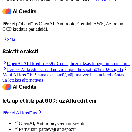
Pērciet pārbaudītus OpenAI, Anthropic, Gemini, AWS, Azure un
GCP kredītus par atlaidi.
Sākt
Saistītie raksti
OpenAI API kredīti 2026: Cenas, bezmaksas līmeņi un kā ietaupīt
Pērciet AI kredītus ar atlaidi: ietaupiet līdz pat 60% 2026. gadā
Mani AI kredīti: Bezmaksas izmēģinājuma versijas, neierobežotas
un lētākas alternatīvas
Ietaupiet līdz pat 60% uz AI kredītiem
Pērciet AI kredītus
OpenAI, Anthropic, Gemini kredīti
Pārbaudīti pārdevēji ar depozītu