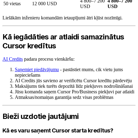
4 800–7 200
4 800–7 200
50 vietas
12 000 USD
USD
USD
Lielākām inženieru komandām ietaupījumi ātri kļūst nozīmīgi.
Kā iegādāties ar atlaidi samazinātus
Cursor kredītus
AI Credits
padara procesu vienkāršu:
Saņemiet piedāvājumu
- pastāstiet mums, cik vietu jums
nepieciešams
AI Credits jūs savieno ar verificētu Cursor kredītu pārdevēju
Maksājums tiek turēts depozītā līdz piekļuves nodrošināšanai
Jūsu komanda saņem Cursor Pro/Business piekļuvi par atlaidi
Atmaksas/nomaiņas garantija sedz visas problēmas
Bieži uzdotie jautājumi
Kā es varu saņemt Cursor starta kredītus?