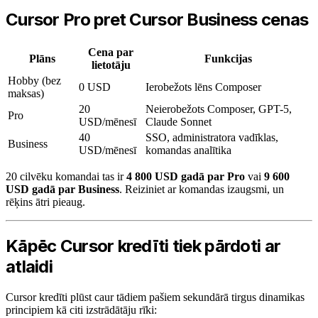
Cursor Pro pret Cursor Business cenas
Cena par
Plāns
Funkcijas
lietotāju
Hobby (bez
0 USD
Ierobežots lēns Composer
maksas)
20
Neierobežots Composer, GPT-5,
Pro
USD/mēnesī
Claude Sonnet
40
SSO, administratora vadīklas,
Business
USD/mēnesī
komandas analītika
20 cilvēku komandai tas ir
4 800 USD gadā par Pro
vai
9 600
USD gadā par Business
. Reiziniet ar komandas izaugsmi, un
rēķins ātri pieaug.
Kāpēc Cursor kredīti tiek pārdoti ar
atlaidi
Cursor kredīti plūst caur tādiem pašiem sekundārā tirgus dinamikas
principiem kā citi izstrādātāju rīki: