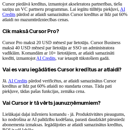
Cursor piedāvā kredītus, izmantojot akseleratora partnerības, tiešu
saziņu un VC partneru programmas. Lai iegūtu tūlītēju piekļuvi,
AI
Credits
pārdod ar atlaidi samazinātus Cursor kredītus ar līdz pat 60%
atlaidi no mazumtirdzniecības cenas.
Cik maksā Cursor Pro?
Cursor Pro maksā 20 USD mēnesī par lietotāju. Cursor Business
maksā 40 USD mēnesī par lietotāju ar SSO un administratora
vadīklām. Komandām ar 10+ lietotājiem, ar atlaidi samazināti
kredīti, izmantojot
AI Credits
, var ietaupīt tūkstošiem gadā.
Vai es varu iegādāties Cursor kredītus ar atlaidi?
Jā.
AI Credits
pārdod verificētus, ar atlaidi samazinātus Cursor
kredītus ar līdz pat 60% atlaidi no standarta cenas. Tāda pati
piekļuve, tādas pašas funkcijas, zemāka cena.
Vai Cursor ir tā vērts jaunuzņēmumiem?
Lielākajai daļai inženieru komandu - jā. Produktivitātes pieaugums,
ko nodrošina ar AI palīdzību kodēšana, parasti daudzkārt pārsniedz
abonementa izmaksas. Iegādājoties ar atlaidi samazinātus kredītus,
ROI ir vēl labāks.