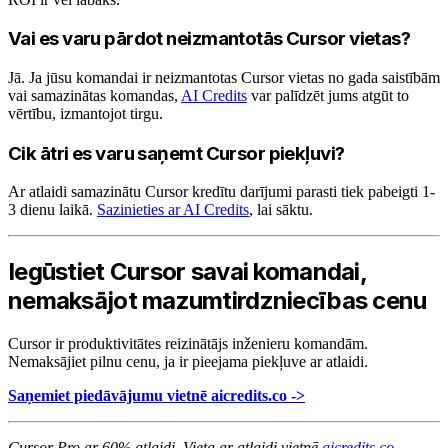
Vai es varu pārdot neizmantotās Cursor vietas?
Jā. Ja jūsu komandai ir neizmantotas Cursor vietas no gada saistībām
vai samazinātas komandas,
AI Credits
var palīdzēt jums atgūt to
vērtību, izmantojot tirgu.
Cik ātri es varu saņemt Cursor piekļuvi?
Ar atlaidi samazinātu Cursor kredītu darījumi parasti tiek pabeigti 1-
3 dienu laikā.
Sazinieties ar AI Credits
, lai sāktu.
Iegūstiet Cursor savai komandai,
nemaksājot mazumtirdzniecības cenu
Cursor ir produktivitātes reizinātājs inženieru komandām.
Nemaksājiet pilnu cenu, ja ir pieejama piekļuve ar atlaidi.
Saņemiet piedāvājumu vietnē aicredits.co ->
Cursor Pro ar 60% atlaidi. Vieta ar atlaidi vietnē
aicredits.co
.