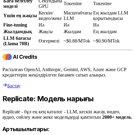
Баға белгілеу
Секундына
Токеніне
Токеніне
моделі
GPU
Кескін/
Масштабтағы
Ең жылдам LLM
Үшін ең жақсы
видео/жеке
LLM
қорытындысы
Fine-tuning
Иә
Иә
Иә
Жылдамдық
Жақсы
Жылдам
Ең жылдам
LLM бағасы
Өзгермелі
~$0.88/MTok
~$0.90/MTok
(Llama 70B)
Расталған OpenAI, Anthropic, Gemini, AWS, Azure және GCP
кредиттерін жеңілдірілген бағамен сатып алыңыз.
Бастау
Replicate: Модель нарығы
Replicate - бұл ең кең каталог - LLM, кескін жасау, видео,
аудио, сөйлеу және жеке модельдерді қамтитын
2000+ модель
.
Артықшылықтары: