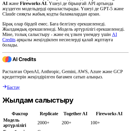
AI
және
Fireworks AI
. Үшеуі де бірыңғай API артында
жүздеген модельдерді орналастырады. Үшеуі де GPT-5 және
Claude сияқты жабық кодты баламалардан арзан.
Бірақ олар бірдей емес. Баға белгілеу ерекшеленеді.
Жылдамдық ерекшеленеді. Модель әртүрлілігі ерекшеленеді.
Міне, толық салыстыру - және ең үлкен үнемдеу үшін
AI
Credits
арқылы жеңілдікпен несиелерді қалай жұптауға
болады.
Расталған OpenAI, Anthropic, Gemini, AWS, Azure және GCP
кредиттерін жеңілдірілген бағамен сатып алыңыз.
Бастау
Жылдам салыстыру
Фактор
Replicate
Together AI
Fireworks AI
Модель
2000+
200+
100+
әртүрлілігі