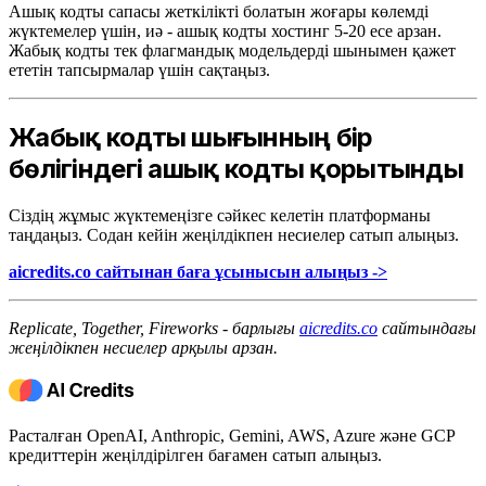
Ашық кодты сапасы жеткілікті болатын жоғары көлемді
жүктемелер үшін, иә - ашық кодты хостинг 5-20 есе арзан.
Жабық кодты тек флагмандық модельдерді шынымен қажет
ететін тапсырмалар үшін сақтаңыз.
Жабық кодты шығынның бір
бөлігіндегі ашық кодты қорытынды
Сіздің жұмыс жүктемеңізге сәйкес келетін платформаны
таңдаңыз. Содан кейін жеңілдікпен несиелер сатып алыңыз.
aicredits.co сайтынан баға ұсынысын алыңыз ->
Replicate, Together, Fireworks - барлығы
aicredits.co
сайтындағы
жеңілдікпен несиелер арқылы арзан.
Расталған OpenAI, Anthropic, Gemini, AWS, Azure және GCP
кредиттерін жеңілдірілген бағамен сатып алыңыз.