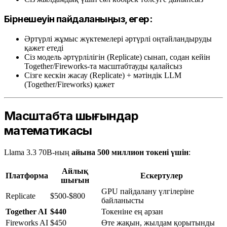
Бірнешеуін пайдаланыңыз, егер:
Әртүрлі жұмыс жүктемелері әртүрлі оңтайландыруды
қажет етеді
Сіз модель әртүрлілігін (Replicate) сынап, содан кейін
Together/Fireworks-та масштабтауды қалайсыз
Сізге кескін жасау (Replicate) + мәтіндік LLM
(Together/Fireworks) қажет
Масштабта шығындар
математикасы
Llama 3.3 70B-ның
айына 500 миллион токені үшін
:
Айлық
Платформа
Ескертулер
шығын
GPU пайдалану үлгілеріне
Replicate
$500-$800
байланысты
Together AI
$440
Токеніне ең арзан
Fireworks AI
$450
Өте жақын, жылдам қорытынды