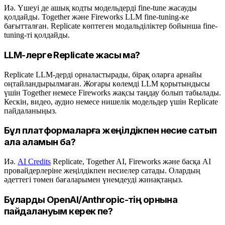
Иә. Үшеуі де ашық кодты модельдерді fine-tune жасауды
қолдайды. Together және Fireworks LLM fine-tuning-ке
бағытталған. Replicate көптеген модальділіктер бойынша fine-
tuning-ті қолдайды.
LLM-лерге Replicate жақсы ма?
Replicate LLM-дерді орналастырады, бірақ оларға арнайы
оңтайландырылмаған. Жоғары көлемді LLM қорытындысы
үшін Together немесе Fireworks жақсы таңдау болып табылады.
Кескін, видео, аудио немесе нишелік модельдер үшін Replicate
пайдаланыңыз.
Бұл платформаларға жеңілдікпен несие сатып
ала аламын ба?
Иә.
AI Credits
Replicate, Together AI, Fireworks және басқа AI
провайдерлеріне жеңілдікпен несиелер сатады. Олардың
әдеттегі төмен бағаларымен үнемдеуді жинақтаңыз.
Бұларды OpenAI/Anthropic-тің орнына
пайдалануым керек пе?