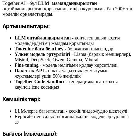
Together AI - бұл
LLM- мамандандырылған
-
оңтайландырылған қорытынды инфрақұрылымы бар 200+ тіл
моделін орналастырады.
Артықшылықтары:
LLM оңтайландырылған
- көптеген ашық кодты
модельдердегі ең жылдам қорытынды
Токеніне баға белгілеу
- болжанған шығындар
Үлкен модель әртүрлілігі
- Llama (барлық мөлшерлер),
Mistral, DeepSeek, Qwen, Gemma, Mixtral
Fine-tuning
- модель иелігімен қолдау көрсетіледі
Пакеттік API
- нақты уақыттық емес жұмыс
жүктемелері үшін 50% жеңілдік
Together Code Sandbox
- генерацияланған кодты
қауіпсіз іске қосыңыз
Кемшіліктері:
LLM-лерге бағытталған - кескін/видео/аудио шектеулі
Replicate-пен салыстырғанда жалпы модель әртүрлілігі
аз
Бағасы (мысалдар):