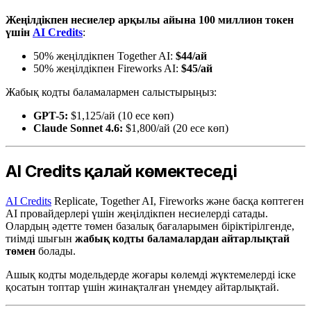
Жеңілдікпен несиелер арқылы айына 100 миллион токен
үшін
AI Credits
:
50% жеңілдікпен Together AI:
$44/ай
50% жеңілдікпен Fireworks AI:
$45/ай
Жабық кодты баламалармен салыстырыңыз:
GPT-5:
$1,125/ай (10 есе көп)
Claude Sonnet 4.6:
$1,800/ай (20 есе көп)
AI Credits қалай көмектеседі
AI Credits
Replicate, Together AI, Fireworks және басқа көптеген
AI провайдерлері үшін жеңілдікпен несиелерді сатады.
Олардың әдетте төмен базалық бағаларымен біріктірілгенде,
тиімді шығын
жабық кодты баламалардан айтарлықтай
төмен
болады.
Ашық кодты модельдерде жоғары көлемді жүктемелерді іске
қосатын топтар үшін жинақталған үнемдеу айтарлықтай.