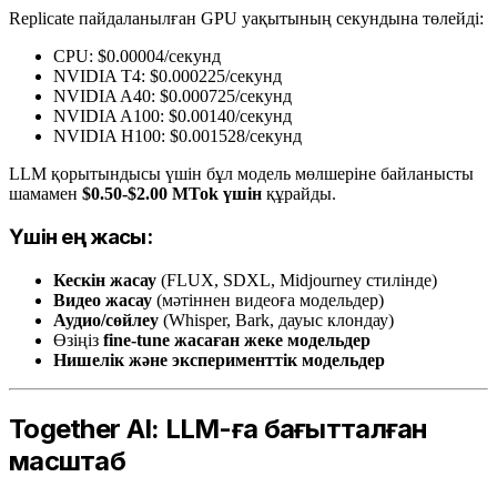
Replicate пайдаланылған GPU уақытының секундына төлейді:
CPU: $0.00004/секунд
NVIDIA T4: $0.000225/секунд
NVIDIA A40: $0.000725/секунд
NVIDIA A100: $0.00140/секунд
NVIDIA H100: $0.001528/секунд
LLM қорытындысы үшін бұл модель мөлшеріне байланысты
шамамен
$0.50-$2.00 MTok үшін
құрайды.
Үшін ең жақсы:
Кескін жасау
(FLUX, SDXL, Midjourney стилінде)
Видео жасау
(мәтіннен видеоға модельдер)
Аудио/сөйлеу
(Whisper, Bark, дауыс клондау)
Өзіңіз
fine-tune жасаған жеке модельдер
Нишелік және эксперименттік модельдер
Together AI: LLM-ға бағытталған
масштаб