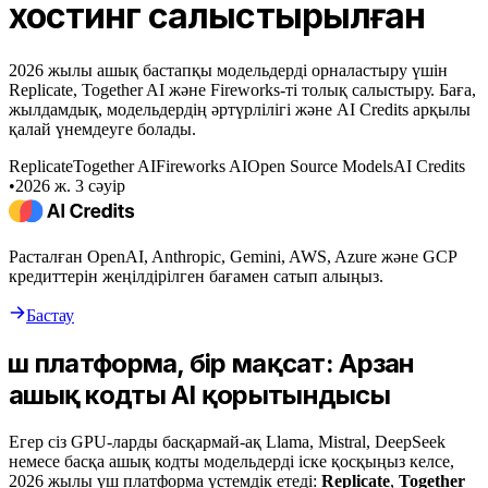
хостинг салыстырылған
2026 жылы ашық бастапқы модельдерді орналастыру үшін
Replicate, Together AI және Fireworks-ті толық салыстыру. Баға,
жылдамдық, модельдердің әртүрлілігі және AI Credits арқылы
қалай үнемдеуге болады.
Replicate
Together AI
Fireworks AI
Open Source Models
AI Credits
•
2026 ж. 3 сәуір
Расталған OpenAI, Anthropic, Gemini, AWS, Azure және GCP
кредиттерін жеңілдірілген бағамен сатып алыңыз.
Бастау
Үш платформа, бір мақсат: Арзан
ашық кодты AI қорытындысы
Егер сіз GPU-ларды басқармай-ақ Llama, Mistral, DeepSeek
немесе басқа ашық кодты модельдерді іске қосқыңыз келсе,
2026 жылы үш платформа үстемдік етеді:
Replicate
,
Together