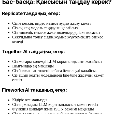
Бас-басқа: Қайсысын таңдау керек?
Replicate таңдаңыз, егер:
Сізге кескін, видео немесе аудио жасау қажет
Сіз ең кең модель таңдауын қалайсыз
Сіз нишелік немесе жеке модельдерді іске қосасыз
Секундына төлеу сіздің жұмыс жүктемеңізге сәйкес
келеді
Together AI таңдаңыз, егер:
Сіз жоғары көлемді LLM қорытындысын жасайсыз
Шығындар ең маңызды
Сіз болжанған токеніне баға белгілеуді қалайсыз
Сіз ашық кодты модельдерді fine-tune жасауды қажет
етесіз
Fireworks AI таңдаңыз, егер:
Кідіріс өте маңызды
Сіз ең жылдам LLM қорытындысын қажет етесіз
Функция шақыру және JSON режимі маңызды
Сіз жылдамдық үшін сәл көбірек төлеуге дайынсыз