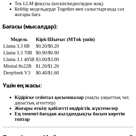
Тек LLM фокусы (кескін/видео/аудио жоқ)
Кейбір модельдерде Together-мен салыстырғанда сәл
жоғары баға
Бағасы (мысалдар):
Модель
Кіріс/Шығыс (MТok үшін)
Llama 3.3 8B
$0.20/$0.20
Llama 3.3 70B
$0.90/$0.90
Llama 3.1 405B
$3.00/$3.00
Mixtral 8x22B
$1.20/$1.20
DeepSeek V3
$0.40/$1.60
Үшін ең жақсы:
Кідіріске сезімтал қосымшалар
(нақты уақыттық чат,
дауыстық агенттер)
Жоғары өткізу қабілетті өндірістік жүктемелер
Ең төменгі бағадан жылдамдықты басым көретін
топтар