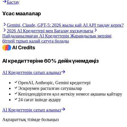
Бастау
Ұқсас мақалалар
Gemini, Claude, GPT-5: 2026 жылы қай AI API таңдау керек?
2026 AI Кредиттері мен Бағалау нұсқаулығы
Пайдаланылмаған AI Кредиттерін Жарамдылық мерзімі
бітпей тұрып қалай сатуға болады
AI кредиттеріне 60% дейін үнемдеңіз
AI Кредиттерін сатып алыңыз
OpenAI, Anthropic, Gemini кредиттері
Эскроумен расталған сатушылар
Кепілдендірілген қол жеткізу немесе ақшаны қайтару
24 сағат ішінде аудару
AI Кредиттерін сатып алыңыз
Ақпараттық тізімде болыңыз