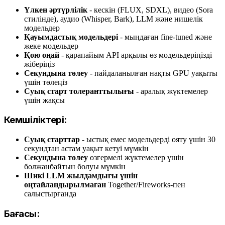
Үлкен әртүрлілік
- кескін (FLUX, SDXL), видео (Sora
стилінде), аудио (Whisper, Bark), LLM және нишелік
модельдер
Қауымдастық модельдері
- мыңдаған fine-tuned және
жеке модельдер
Қою оңай
- қарапайым API арқылы өз модельдеріңізді
жіберіңіз
Секундына төлеу
- пайдаланылған нақты GPU уақыты
үшін төлеңіз
Суық старт толеранттылығы
- аралық жүктемелер
үшін жақсы
Кемшіліктері:
Суық старттар
- ыстық емес модельдерді ояту үшін 30
секундтан астам уақыт кетуі мүмкін
Секундына төлеу
өзгермелі жүктемелер үшін
болжанбайтын болуы мүмкін
Шикі LLM жылдамдығы үшін
оңтайландырылмаған
Together/Fireworks-пен
салыстырғанда
Бағасы: