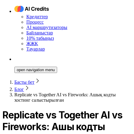
Кредиттер
Процесс
AI маршрутизаторы
Байланыстар
10% табыңыз
ЖЖҚ
Тауарлар
open navigation menu
Басты бет
Блог
Replicate vs Together AI vs Fireworks: Ашық кодты
хостинг салыстырылған
Replicate vs Together AI vs
Fireworks: Ашық кодты