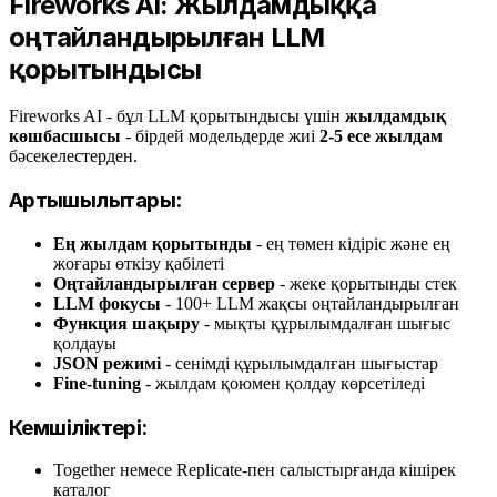
Fireworks AI: Жылдамдыққа
оңтайландырылған LLM
қорытындысы
Fireworks AI - бұл LLM қорытындысы үшін
жылдамдық
көшбасшысы
- бірдей модельдерде жиі
2-5 есе жылдам
бәсекелестерден.
Артықшылықтары:
Ең жылдам қорытынды
- ең төмен кідіріс және ең
жоғары өткізу қабілеті
Оңтайландырылған сервер
- жеке қорытынды стек
LLM фокусы
- 100+ LLM жақсы оңтайландырылған
Функция шақыру
- мықты құрылымдалған шығыс
қолдауы
JSON режимі
- сенімді құрылымдалған шығыстар
Fine-tuning
- жылдам қоюмен қолдау көрсетіледі
Кемшіліктері:
Together немесе Replicate-пен салыстырғанда кішірек
каталог