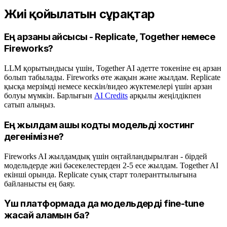
Жиі қойылатын сұрақтар
Ең арзаны қайсысы - Replicate, Together немесе
Fireworks?
LLM қорытындысы үшін, Together AI әдетте токеніне ең арзан
болып табылады. Fireworks өте жақын және жылдам. Replicate
қысқа мерзімді немесе кескін/видео жүктемелері үшін арзан
болуы мүмкін. Барлығын
AI Credits
арқылы жеңілдікпен
сатып алыңыз.
Ең жылдам ашық кодты модельді хостинг
дегеніміз не?
Fireworks AI жылдамдық үшін оңтайландырылған - бірдей
модельдерде жиі бәсекелестерден 2-5 есе жылдам. Together AI
екінші орында. Replicate суық старт толеранттылығына
байланысты ең баяу.
Үш платформада да модельдерді fine-tune
жасай аламын ба?