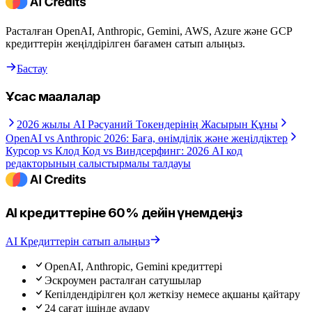
Расталған OpenAI, Anthropic, Gemini, AWS, Azure және GCP
кредиттерін жеңілдірілген бағамен сатып алыңыз.
Бастау
Ұқсас мақалалар
2026 жылы AI Рәсуаний Токендерінің Жасырын Құны
OpenAI vs Anthropic 2026: Баға, өнімділік және жеңілдіктер
Курсор vs Клод Код vs Виндсерфинг: 2026 AI код
редакторының салыстырмалы талдауы
AI кредиттеріне 60% дейін үнемдеңіз
AI Кредиттерін сатып алыңыз
OpenAI, Anthropic, Gemini кредиттері
Эскроумен расталған сатушылар
Кепілдендірілген қол жеткізу немесе ақшаны қайтару
24 сағат ішінде аудару