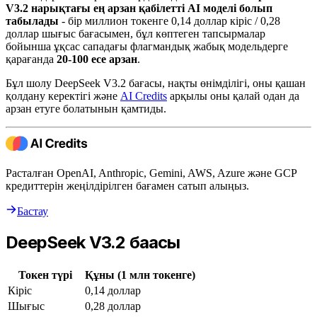
V3.2 нарықтағы ең арзан қабілетті AI моделі болып
табылады
- бір миллион токенге 0,14 доллар кіріс / 0,28
доллар шығыс бағасымен, бұл көптеген тапсырмалар
бойынша ұқсас сападағы флагмандық жабық модельдерге
қарағанда
20-100 есе арзан
.
Бұл шолу DeepSeek V3.2 бағасы, нақты өнімділігі, оны қашан
қолдану керектігі және
AI Credits
арқылы оны қалай одан да
арзан етуге болатынын қамтиды.
Расталған OpenAI, Anthropic, Gemini, AWS, Azure және GCP
кредиттерін жеңілдірілген бағамен сатып алыңыз.
Бастау
DeepSeek V3.2 бағасы
Токен түрі
Құны (1 млн токенге)
Кіріс
0,14 доллар
Шығыс
0,28 доллар