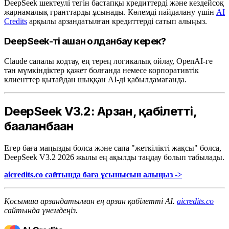
DeepSeek шектеулі тегін бастапқы кредиттерді және кездейсоқ
жарнамалық гранттарды ұсынады. Көлемді пайдалану үшін
AI
Credits
арқылы арзандатылған кредиттерді сатып алыңыз.
DeepSeek-ті қашан қолданбау керек?
Claude сапалы кодтау, ең терең логикалық ойлау, OpenAI-ге
тән мүмкіндіктер қажет болғанда немесе корпоративтік
клиенттер қытайдан шыққан AI-ді қабылдамағанда.
DeepSeek V3.2: Арзан, қабілетті,
бағаланбаған
Егер баға маңызды болса және сапа "жеткілікті жақсы" болса,
DeepSeek V3.2 2026 жылы ең ақылды таңдау болып табылады.
aicredits.co сайтында баға ұсынысын алыңыз ->
Қосымша арзандатылған ең арзан қабілетті AI.
aicredits.co
сайтында үнемдеңіз.