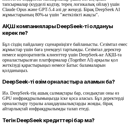
тапсырмалар (күрделі кодтау, терең логикалық ойлау) үшін
Claude Opus және GPT-5.4 әлі де жеңеді. Бірақ DeepSeek AI
жұмыстарының 80%-ы үшін "жеткілікті жақсы".
АҚШ компаниялары DeepSeek-ті қолдануы
керек пе?
Бұл сіздің пайдалану сценариіңізге байланысты. Сезімтал емес
жұмыстар үшін баға үнемдеуі тартымды. Сезімтал деректер
немесе корпоративтік клиенттер үшін DeepSeek-ке АҚШ-та
орналастырылған платформалар (Together AI) арқылы қол
жеткізуді қарастырыңыз немесе Батыс баламаларын
қолданыңыз.
DeepSeek-ті өзім орналастыра аламын ба?
Иә. DeepSeek-тің ашық салмақтары бар, сондықтан оны өз
GPU инфрақұрылымыңызда іске қоса аласыз. Бұл деректерді
орналастыру туралы алаңдаушылықтарды жояды, бірақ
айтарлықтай инфрақұрылымды талап етеді.
Тегін DeepSeek кредиттері бар ма?