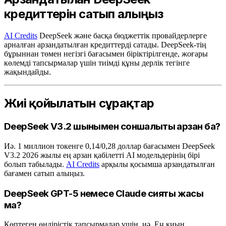
кредиттерін сатып алыңыз
AI Credits
DeepSeek және басқа бюджеттік провайдерлерге
арналған арзандатылған кредиттерді сатады. DeepSeek-тің
бұрыннан төмен негізгі бағасымен біріктірілгенде, жоғары
көлемді тапсырмалар үшін тиімді құны дерлік тегінге
жақындайды.
Жиі қойылатын сұрақтар
DeepSeek V3.2 шынымен соншалықты арзан ба?
Иә. 1 миллион токенге 0,14/0,28 доллар бағасымен DeepSeek
V3.2 2026 жылы ең арзан қабілетті AI модельдерінің бірі
болып табылады.
AI Credits
арқылы қосымша арзандатылған
бағамен сатып алыңыз.
DeepSeek GPT-5 немесе Claude сияқты жақсы
ма?
Көптеген өндірістік тапсырмалар үшін, иә. Ең қиын