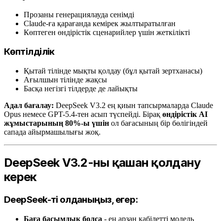
Прозаны генерациялауда сенімді
Claude-ға қарағанда кемірек жылтыратылған
Көптеген өндірістік сценарийлер үшін жеткілікті
Көптілділік
Қытай тілінде мықты қолдау (бұл қытай зертханасы)
Ағылшын тілінде жақсы
Басқа негізгі тілдерде де лайықты
Адал бағалау:
DeepSeek V3.2 ең қиын тапсырмаларда Claude
Opus немесе GPT-5.4-тен асып түспейді. Бірақ
өндірістік AI
жұмыстарының 80%-ы үшін
ол бағасының бір бөлігіндей
сапада айырмашылығы жоқ.
DeepSeek V3.2-ны қашан қолдану
керек
DeepSeek-ті қолданыңыз, егер:
Баға басымдық болса
- ең арзан қабілетті модель