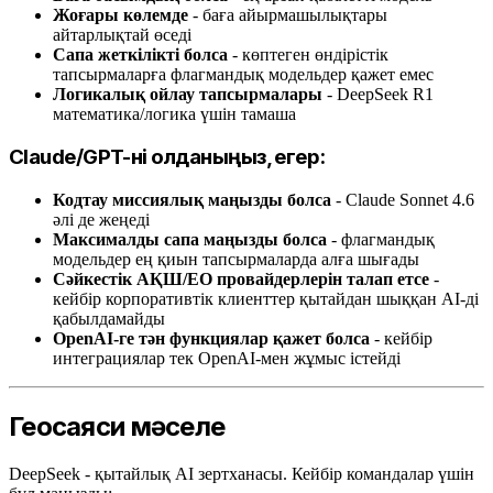
Жоғары көлемде
- баға айырмашылықтары
айтарлықтай өседі
Сапа жеткілікті болса
- көптеген өндірістік
тапсырмаларға флагмандық модельдер қажет емес
Логикалық ойлау тапсырмалары
- DeepSeek R1
математика/логика үшін тамаша
Claude/GPT-ні қолданыңыз, егер:
Кодтау миссиялық маңызды болса
- Claude Sonnet 4.6
әлі де жеңеді
Максималды сапа маңызды болса
- флагмандық
модельдер ең қиын тапсырмаларда алға шығады
Сәйкестік АҚШ/ЕО провайдерлерін талап етсе
-
кейбір корпоративтік клиенттер қытайдан шыққан AI-ді
қабылдамайды
OpenAI-ге тән функциялар қажет болса
- кейбір
интеграциялар тек OpenAI-мен жұмыс істейді
Геосаяси мәселе
DeepSeek - қытайлық AI зертханасы. Кейбір командалар үшін