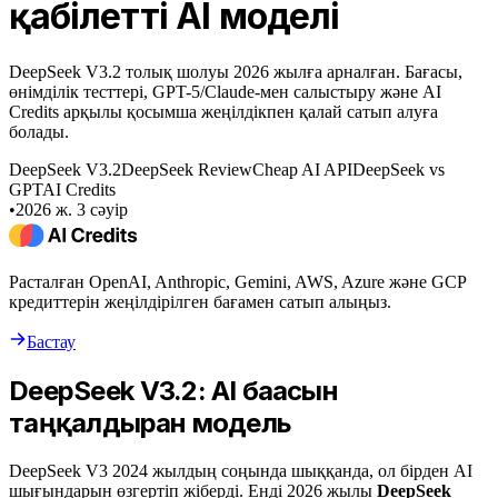
қабілетті AI моделі
DeepSeek V3.2 толық шолуы 2026 жылға арналған. Бағасы,
өнімділік тесттері, GPT-5/Claude-мен салыстыру және AI
Credits арқылы қосымша жеңілдікпен қалай сатып алуға
болады.
DeepSeek V3.2
DeepSeek Review
Cheap AI API
DeepSeek vs
GPT
AI Credits
•
2026 ж. 3 сәуір
Расталған OpenAI, Anthropic, Gemini, AWS, Azure және GCP
кредиттерін жеңілдірілген бағамен сатып алыңыз.
Бастау
DeepSeek V3.2: AI бағасын
таңқалдырған модель
DeepSeek V3 2024 жылдың соңында шыққанда, ол бірден AI
шығындарын өзгертіп жіберді. Енді 2026 жылы
DeepSeek