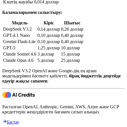
Кэштің жауабы
0,014 доллар
Баламаларымен салыстыру:
Модель
Кіріс
Шығыс
DeepSeek V3.2
0,14 доллар
0,28 доллар
GPT-4.1 Nano
0,10 доллар
0,40 доллар
Gemini Flash-Lite
0,10 доллар
0,40 доллар
GPT-5
1,25 доллар
10 доллар
Claude Sonnet 4.6
3 доллар
15 доллар
Claude Opus 4.6
5 доллар
25 доллар
DeepSeek V3.2 OpenAI және Google-дің ең арзан
модельдерімен бәсекеге қабілетті,
бірақ бюджеттік деңгейде
едәуір жақсы сапамен
.
Расталған OpenAI, Anthropic, Gemini, AWS, Azure және GCP
кредиттерін жеңілдірілген бағамен сатып алыңыз.
Бастау