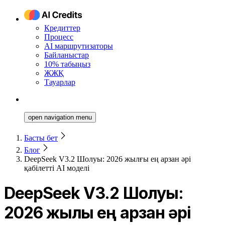
Кредиттер
Процесс
AI маршрутизаторы
Байланыстар
10% табыңыз
ЖЖҚ
Тауарлар
open navigation menu
Басты бет
Блог
DeepSeek V3.2 Шолуы: 2026 жылғы ең арзан әрі
қабілетті AI моделі
DeepSeek V3.2 Шолуы:
2026 жылғы ең арзан әрі