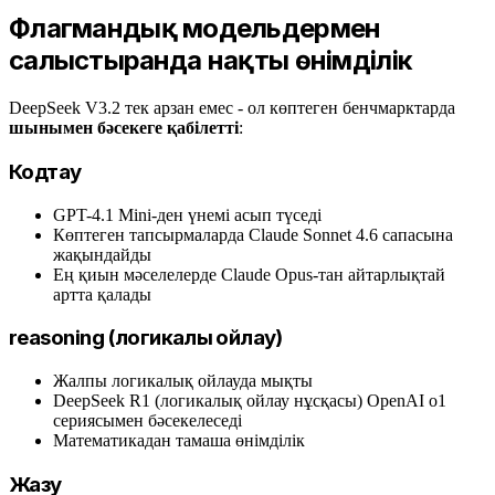
Флагмандық модельдермен
салыстырғанда нақты өнімділік
DeepSeek V3.2 тек арзан емес - ол көптеген бенчмарктарда
шынымен бәсекеге қабілетті
:
Кодтау
GPT-4.1 Mini-ден үнемі асып түседі
Көптеген тапсырмаларда Claude Sonnet 4.6 сапасына
жақындайды
Ең қиын мәселелерде Claude Opus-тан айтарлықтай
артта қалады
reasoning (логикалық ойлау)
Жалпы логикалық ойлауда мықты
DeepSeek R1 (логикалық ойлау нұсқасы) OpenAI o1
сериясымен бәсекелеседі
Математикадан тамаша өнімділік
Жазу