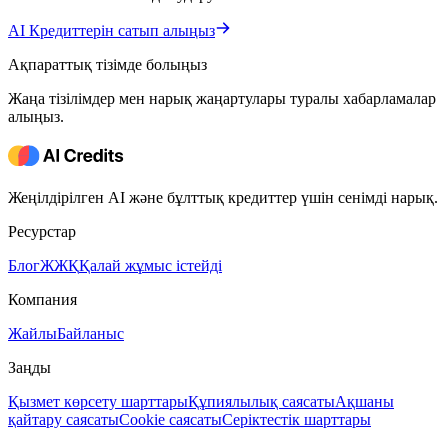
AI Кредиттерін сатып алыңыз
Ақпараттық тізімде болыңыз
Жаңа тізілімдер мен нарық жаңартулары туралы хабарламалар
алыңыз.
Жеңілдірілген AI және бұлттық кредиттер үшін сенімді нарық.
Ресурстар
Блог
ЖЖҚ
Қалай жұмыс істейді
Компания
Жайлы
Байланыс
Заңды
Қызмет көрсету шарттары
Құпиялылық саясаты
Ақшаны
қайтару саясаты
Cookie саясаты
Серіктестік шарттары