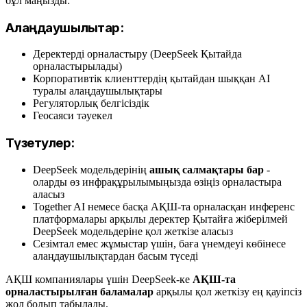
бұл маңызды:
Алаңдаушылықтар:
Деректерді орналастыру (DeepSeek Қытайда
орналастырылады)
Корпоративтік клиенттердің қытайдан шыққан AI
туралы алаңдаушылықтары
Регуляторлық белгісіздік
Геосаяси тәуекел
Түзетулер:
DeepSeek модельдерінің
ашық салмақтары бар
-
оларды өз инфрақұрылымыңызда өзіңіз орналастыра
аласыз
Together AI немесе басқа АҚШ-та орналасқан инференс
платформалары арқылы деректер Қытайға жіберілмей
DeepSeek модельдеріне қол жеткізе аласыз
Сезімтал емес жұмыстар үшін, баға үнемдеуі көбінесе
алаңдаушылықтардан басым түседі
АҚШ компаниялары үшін DeepSeek-ке
АҚШ-та
орналастырылған баламалар
арқылы қол жеткізу ең қауіпсіз
жол болып табылады.