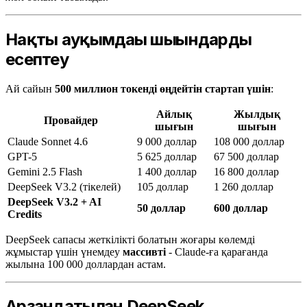
Нақты ауқымдағы шығындарды
есептеу
Ай сайын
500 миллион токенді өңдейтін стартап үшін
:
Айлық
Жылдық
Провайдер
шығын
шығын
Claude Sonnet 4.6
9 000 доллар
108 000 доллар
GPT-5
5 625 доллар
67 500 доллар
Gemini 2.5 Flash
1 400 доллар
16 800 доллар
DeepSeek V3.2 (тікелей)
105 доллар
1 260 доллар
DeepSeek V3.2 + AI
50 доллар
600 доллар
Credits
DeepSeek сапасы жеткілікті болатын жоғары көлемді
жұмыстар үшін үнемдеу
массивті
- Claude-ға қарағанда
жылына 100 000 доллардан астам.
Арзандатылған DeepSeek