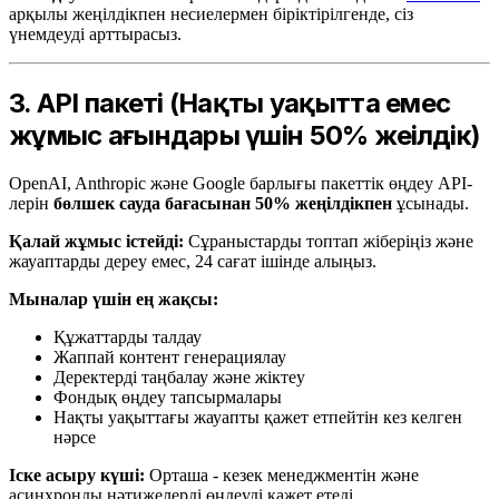
арқылы жеңілдікпен несиелермен біріктірілгенде, сіз
үнемдеуді арттырасыз.
3. API пакеті (Нақты уақытта емес
жұмыс ағындары үшін 50% жеңілдік)
OpenAI, Anthropic және Google барлығы пакеттік өңдеу API-
лерін
бөлшек сауда бағасынан 50% жеңілдікпен
ұсынады.
Қалай жұмыс істейді:
Сұраныстарды топтап жіберіңіз және
жауаптарды дереу емес, 24 сағат ішінде алыңыз.
Мыналар үшін ең жақсы:
Құжаттарды талдау
Жаппай контент генерациялау
Деректерді таңбалау және жіктеу
Фондық өңдеу тапсырмалары
Нақты уақыттағы жауапты қажет етпейтін кез келген
нәрсе
Іске асыру күші:
Орташа - кезек менеджментін және
асинхронды нәтижелерді өңдеуді қажет етеді.