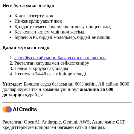
Неге бұл жұмыс істейді:
Кодты өзгерту жоқ
Инженерлік уақыт жоқ
Қолдану немесе квалификациялау процесі жоқ
Кез келген көлем үшін қол жетімді
Бірдей API, бірдей модельдер, бірдей өнімділік
Қалай жұмыс істейді:
aicredits.co сайтынан баға ұсынысын алыңыз
Расталған сатушымен сәйкестендіру
Төлем эскроуда сақталады
Несиелер 24-48 сағат ішінде келеді
Үнемдеу:
Бөлшек сауда бағасынан 60% дейін. Ай сайын 5000
доллар жұмсайтын команда үшін бұл
жылына 36 000
долларды
құрайды.
Расталған OpenAI, Anthropic, Gemini, AWS, Azure және GCP
кредиттерін жеңілдірілген бағамен сатып алыңыз.