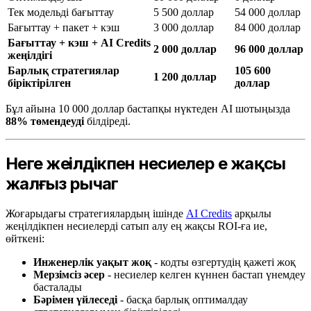
Тек модельді бағыттау
5 500 доллар
54 000 доллар
Бағыттау + пакет + кэш
3 000 доллар
84 000 доллар
Бағыттау + кэш + AI Credits
2 000 доллар
96 000 доллар
жеңілдігі
Барлық стратегиялар
105 600
1 200 доллар
біріктірілген
доллар
Бұл айына 10 000 доллар бастапқы нүктеден AI шотыңызда
88% төмендеуді
білдіреді.
Неге жеңілдікпен несиелер ең жақсы
жалғыз рычаг
Жоғарыдағы стратегиялардың ішінде
AI Credits
арқылы
жеңілдікпен несиелерді сатып алу ең жақсы ROI-ға ие,
өйткені:
Инженерлік уақыт жоқ
- кодты өзгертудің қажеті жоқ
Мерзімсіз әсер
- несиелер келген күннен бастап үнемдеу
басталады
Бәрімен үйлеседі
- басқа барлық оптималдау