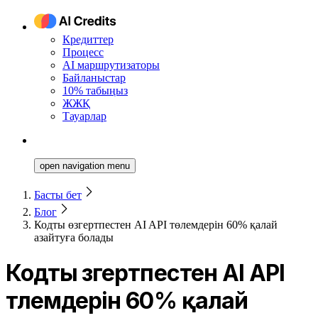
Кредиттер
Процесс
AI маршрутизаторы
Байланыстар
10% табыңыз
ЖЖҚ
Тауарлар
open navigation menu
Басты бет
Блог
Кодты өзгертпестен AI API төлемдерін 60% қалай
азайтуға болады
Кодты өзгертпестен AI API
төлемдерін 60% қалай