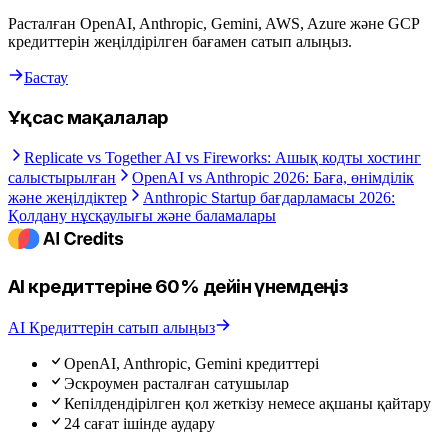
Расталған OpenAI, Anthropic, Gemini, AWS, Azure және GCP
кредиттерін жеңілдірілген бағамен сатып алыңыз.
Бастау
Ұқсас мақалалар
Replicate vs Together AI vs Fireworks: Ашық кодты хостинг
салыстырылған
OpenAI vs Anthropic 2026: Баға, өнімділік
және жеңілдіктер
Anthropic Startup бағдарламасы 2026:
Қолдану нұсқаулығы және баламалары
AI кредиттеріне 60% дейін үнемдеңіз
AI Кредиттерін сатып алыңыз
OpenAI, Anthropic, Gemini кредиттері
Эскроумен расталған сатушылар
Кепілдендірілген қол жеткізу немесе ақшаны қайтару
24 сағат ішінде аудару