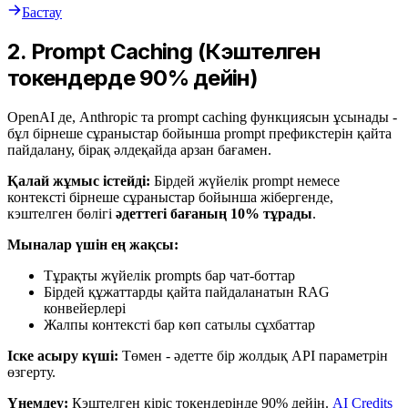
Бастау
2. Prompt Caching (Кэштелген
токендерде 90% дейін)
OpenAI де, Anthropic та prompt caching функциясын ұсынады -
бұл бірнеше сұраныстар бойынша prompt префикстерін қайта
пайдалану, бірақ әлдеқайда арзан бағамен.
Қалай жұмыс істейді:
Бірдей жүйелік prompt немесе
контексті бірнеше сұраныстар бойынша жібергенде,
кэштелген бөлігі
әдеттегі бағаның 10% тұрады
.
Мыналар үшін ең жақсы:
Тұрақты жүйелік prompts бар чат-боттар
Бірдей құжаттарды қайта пайдаланатын RAG
конвейерлері
Жалпы контексті бар көп сатылы сұхбаттар
Іске асыру күші:
Төмен - әдетте бір жолдық API параметрін
өзгерту.
Үнемдеу:
Кэштелген кіріс токендерінде 90% дейін.
AI Credits