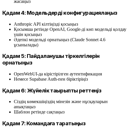
жасаңыз
Қадам 4: Модельдерді конфигурациялаңыз
Anthropic API кілтіңізді қосыңыз
Қосымша ретінде OpenAI, Google-ді көп модельді қолдау
үшін қосыңыз
Әдепкі модельді орнатыңыз (Claude Sonnet 4.6
ұсынылады)
Қадам 5: Пайдаланушы тіркелгілерін
орнатыңыз
OpenWebUI-да кірістірілген аутентификация
Немесе Supabase Auth-пен біріктіріңіз
Қадам 6: Жүйелік тақырыпты реттеңіз
Сіздің көмекшіңіздің мінезін және нұсқауларын
анықтаңыз
Шаблон ретінде сақтаңыз
Қадам 7: Командаға таратыңыз