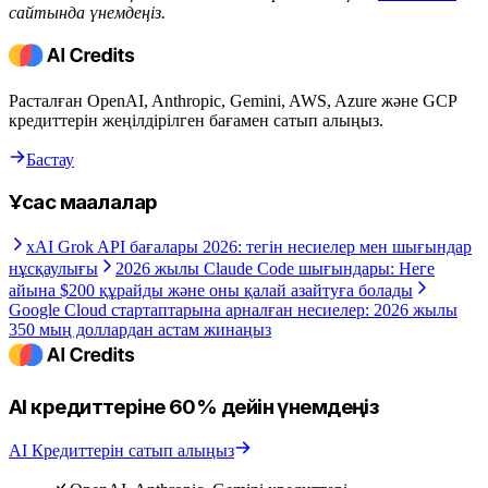
сайтында үнемдеңіз.
Расталған OpenAI, Anthropic, Gemini, AWS, Azure және GCP
кредиттерін жеңілдірілген бағамен сатып алыңыз.
Бастау
Ұқсас мақалалар
xAI Grok API бағалары 2026: тегін несиелер мен шығындар
нұсқаулығы
2026 жылы Claude Code шығындары: Неге
айына $200 құрайды және оны қалай азайтуға болады
Google Cloud стартаптарына арналған несиелер: 2026 жылы
350 мың доллардан астам жинаңыз
AI кредиттеріне 60% дейін үнемдеңіз
AI Кредиттерін сатып алыңыз