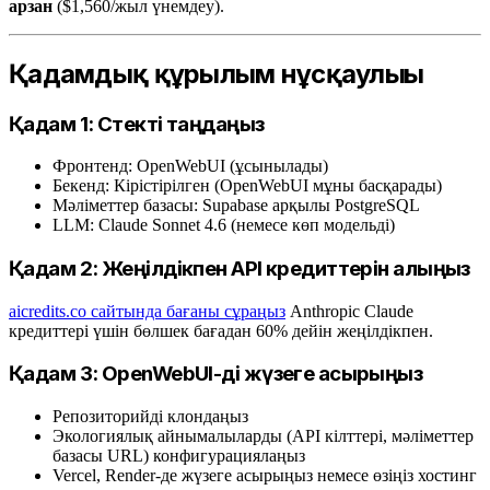
арзан
($1,560/жыл үнемдеу).
Қадамдық құрылым нұсқаулығы
Қадам 1: Стекті таңдаңыз
Фронтенд: OpenWebUI (ұсынылады)
Бекенд: Кірістірілген (OpenWebUI мұны басқарады)
Мәліметтер базасы: Supabase арқылы PostgreSQL
LLM: Claude Sonnet 4.6 (немесе көп модельді)
Қадам 2: Жеңілдікпен API кредиттерін алыңыз
aicredits.co сайтында бағаны сұраңыз
Anthropic Claude
кредиттері үшін бөлшек бағадан 60% дейін жеңілдікпен.
Қадам 3: OpenWebUI-ді жүзеге асырыңыз
Репозиторийді клондаңыз
Экологиялық айнымалыларды (API кілттері, мәліметтер
базасы URL) конфигурациялаңыз
Vercel, Render-де жүзеге асырыңыз немесе өзіңіз хостинг