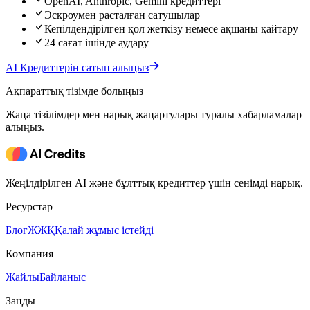
OpenAI, Anthropic, Gemini кредиттері
Эскроумен расталған сатушылар
Кепілдендірілген қол жеткізу немесе ақшаны қайтару
24 сағат ішінде аудару
AI Кредиттерін сатып алыңыз
Ақпараттық тізімде болыңыз
Жаңа тізілімдер мен нарық жаңартулары туралы хабарламалар
алыңыз.
Жеңілдірілген AI және бұлттық кредиттер үшін сенімді нарық.
Ресурстар
Блог
ЖЖҚ
Қалай жұмыс істейді
Компания
Жайлы
Байланыс
Заңды