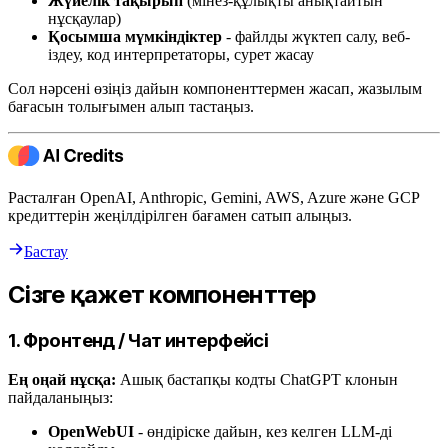
Жүйелік тақырып
(мінез-құлықты анықтайтын
нұсқаулар)
Қосымша мүмкіндіктер
- файлды жүктеп салу, веб-
іздеу, код интерпретаторы, сурет жасау
Сол нәрсені өзіңіз дайын компоненттермен жасап, жазылым
бағасын толығымен алып тастаңыз.
Расталған OpenAI, Anthropic, Gemini, AWS, Azure және GCP
кредиттерін жеңілдірілген бағамен сатып алыңыз.
Бастау
Сізге қажет компоненттер
1. Фронтенд / Чат интерфейсі
Ең оңай нұсқа:
Ашық бастапқы кодты ChatGPT клонын
пайдаланыңыз:
OpenWebUI
- өндіріске дайын, кез келген LLM-ді