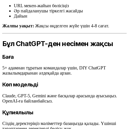
URL мекен-жайын бөлісіңіз
Әр пайдаланушы тіркелгі жасайды
Дайын
Жалпы уақыт:
Жақсы өңделген жүйе үшін 4-8 сағат.
Бұл ChatGPT-ден несімен жақсы
Баға
5+ адамнан тұратын командалар үшін, DIY ChatGPT
жазылымдарынан әлдеқайда арзан.
Көп модельді
Claude, GPT-5, Gemini және басқалар арасында ауысыңыз.
OpenAI-ға байланбайсыз.
Құпиялылық
Сіздің деректеріңіз мәліметтер базаңызда қалады. Үшінші
тараптармен деректерді бөлісу жоқ.