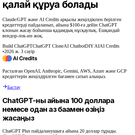
қалай құруға болады
Claude/GPT және AI Credits арқылы жеңілдікпен берілген
кредиттерді пайдаланып, айына $100-ға дейін ChatGPT
клонын жасау бойынша қадамдық нұсқаулық. Ешқандай
вендор-лок-ин жоқ.
Build ChatGPT
ChatGPT Clone
AI Chatbot
DIY AI
AI Credits
•
2026 ж. 3 сәуір
Расталған OpenAI, Anthropic, Gemini, AWS, Azure және GCP
кредиттерін жеңілдірілген бағамен сатып алыңыз.
Бастау
ChatGPT-ны айына 100 долларға
немесе одан аз бағамен өзіңіз
жасаңыз
ChatGPT Plus пайдаланушыға айына 20 доллар тұрады.