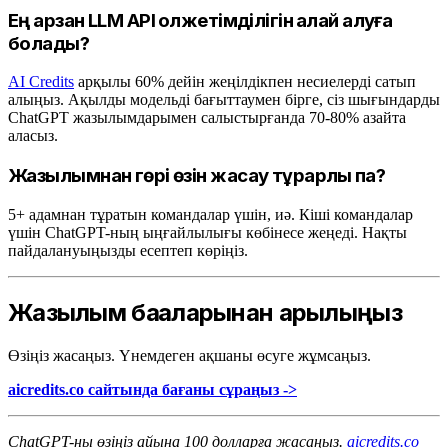
Ең арзан LLM API қолжетімділігін қалай алуға
болады?
AI Credits
арқылы 60% дейін жеңілдікпен несиелерді сатып
алыңыз. Ақылды модельді бағыттаумен бірге, сіз шығындарды
ChatGPT жазылымдарымен салыстырғанда 70-80% азайта
аласыз.
Жазылымнан гөрі өзін жасау тұрарлық па?
5+ адамнан тұратын командалар үшін, иә. Кіші командалар
үшін ChatGPT-ның ыңғайлылығы көбінесе жеңеді. Нақты
пайдалануыңызды есептеп көріңіз.
Жазылым бағаларынан арылыңыз
Өзіңіз жасаңыз. Үнемдеген ақшаны өсуге жұмсаңыз.
aicredits.co сайтында бағаны сұраңыз ->
ChatGPT-ны өзіңіз айына 100 долларға жасаңыз.
aicredits.co