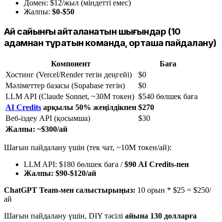
Домен: $12/жыл (міндетті емес)
Жалпы:
$0-$50
Ай сайынғы қайталанатын шығындар (10
адамнан тұратын команда, орташа пайдалану)
Компонент
Баға
Хостинг (Vercel/Render тегін деңгейі)
$0
Мәліметтер базасы (Supabase тегін)
$0
LLM API (Claude Sonnet, ~30M токен)
$540 бөлшек баға
AI Credits
арқылы 50% жеңілдікпен
$270
Веб-іздеу API (қосымша)
$30
Жалпы: ~$300/ай
Шағын пайдалану үшін (тек чат, ~10M токен/ай):
LLM API: $180 бөлшек баға /
$90 AI Credits-пен
Жалпы: $90-$120/ай
ChatGPT Team-мен салыстырыңыз:
10 орын * $25 = $250/
ай
Шағын пайдалану үшін, DIY тәсілі
айына 130 долларға