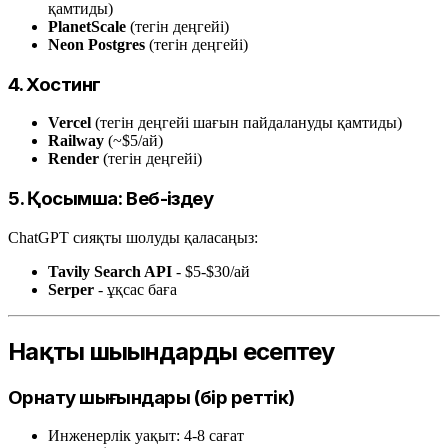
қамтиды)
PlanetScale
(тегін деңгейі)
Neon Postgres
(тегін деңгейі)
4. Хостинг
Vercel
(тегін деңгейі шағын пайдалануды қамтиды)
Railway
(~$5/ай)
Render
(тегін деңгейі)
5. Қосымша: Веб-іздеу
ChatGPT сияқты шолуды қаласаңыз:
Tavily Search API
- $5-$30/ай
Serper
- ұқсас баға
Нақты шығындарды есептеу
Орнату шығындары (бір реттік)
Инженерлік уақыт: 4-8 сағат