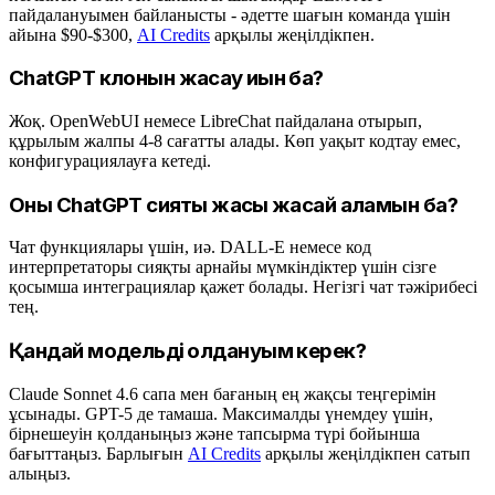
пайдалануымен байланысты - әдетте шағын команда үшін
айына $90-$300,
AI Credits
арқылы жеңілдікпен.
ChatGPT клонын жасау қиын ба?
Жоқ. OpenWebUI немесе LibreChat пайдалана отырып,
құрылым жалпы 4-8 сағатты алады. Көп уақыт кодтау емес,
конфигурациялауға кетеді.
Оны ChatGPT сияқты жақсы жасай аламын ба?
Чат функциялары үшін, иә. DALL-E немесе код
интерпретаторы сияқты арнайы мүмкіндіктер үшін сізге
қосымша интеграциялар қажет болады. Негізгі чат тәжірибесі
тең.
Қандай модельді қолдануым керек?
Claude Sonnet 4.6 сапа мен бағаның ең жақсы теңгерімін
ұсынады. GPT-5 де тамаша. Максималды үнемдеу үшін,
бірнешеуін қолданыңыз және тапсырма түрі бойынша
бағыттаңыз. Барлығын
AI Credits
арқылы жеңілдікпен сатып
алыңыз.