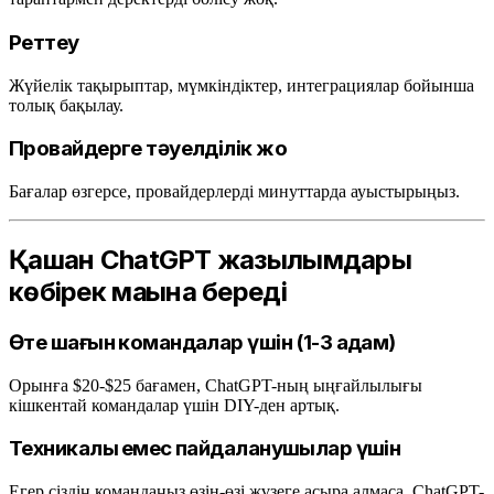
Реттеу
Жүйелік тақырыптар, мүмкіндіктер, интеграциялар бойынша
толық бақылау.
Провайдерге тәуелділік жоқ
Бағалар өзгерсе, провайдерлерді минуттарда ауыстырыңыз.
Қашан ChatGPT жазылымдары
көбірек мағына береді
Өте шағын командалар үшін (1-3 адам)
Орынға $20-$25 бағамен, ChatGPT-ның ыңғайлылығы
кішкентай командалар үшін DIY-ден артық.
Техникалық емес пайдаланушылар үшін
Егер сіздің командаңыз өзін-өзі жүзеге асыра алмаса, ChatGPT-