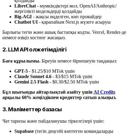
қолдайды
LibreChat
- мүмкіндіктері мол, OpenAI/Anthropic/
жергілікті модельдерді қолдайды
Big-AGI
- жақсы өңделген, көп провайдер
Chatbot UI
- қарапайым Next.js жүзеге асыруы
Барлығы тегін және ашық бастапқы кодты. Vercel, Render-де
немесе өзіңіз хостинг жасаңыз.
2. LLM API қолжетімділігі
Баға құрылымы.
Біреуін немесе бірнешеуін таңдаңыз:
GPT-5
- $1.25/$10 MTok үшін
Claude Sonnet 4.6
- $3/$15 MTok үшін
Gemini 2.5 Flash
- $0.30/$2.50 MTok үшін
Бұл шығынды айтарлықтай азайту үшін
AI Credits
арқылы 60% жеңілдікпен кредиттер сатып алыңыз.
3. Мәліметтер базасы
Чат тарихы және пайдаланушы тіркелгілері үшін:
Supabase
(тегін деңгейі көптеген командаларды