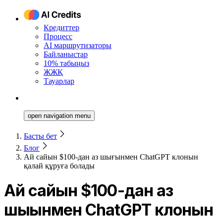
Кредиттер
Процесс
AI маршрутизаторы
Байланыстар
10% табыңыз
ЖЖҚ
Тауарлар
open navigation menu
Басты бет
Блог
Ай сайын $100-дан аз шығынмен ChatGPT клонын
қалай құруға болады
Ай сайын $100-дан аз
шығынмен ChatGPT клонын