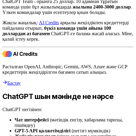
ChatGPT Team - орынға 25 доллар. 10 адамнан тұратын
команда үшін бұл жазылымдарда
жылына 2400-3000 доллар
.
Үлкен командалар үшін есептеулер қиын болады.
Жақсы жаңалық:
AI Credits
арқылы жеңілдікпен кредиттерді
пайдалана отырып,
бүкіл команда үшін айына 100
доллардан аз бағамен
ChatGPT-ге балама жасай аласыз. Міне,
қалай істеу керек.
Расталған OpenAI, Anthropic, Gemini, AWS, Azure және GCP
кредиттерін жеңілдірілген бағамен сатып алыңыз.
Бастау
ChatGPT шын мәнінде не нәрсе
ChatGPT негізінен:
Чат интерфейсі
(мәтіндік енгізу, хабарлама тарихы,
пішімдеу)
GPT-5 API қолжетімділігі
(негізгі мүмкіндік)