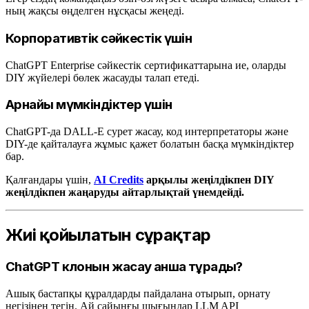
ның жақсы өңделген нұсқасы жеңеді.
Корпоративтік сәйкестік үшін
ChatGPT Enterprise сәйкестік сертификаттарына ие, оларды
DIY жүйелері бөлек жасауды талап етеді.
Арнайы мүмкіндіктер үшін
ChatGPT-да DALL-E сурет жасау, код интерпретаторы және
DIY-де қайталауға жұмыс қажет болатын басқа мүмкіндіктер
бар.
Қалғандары үшін,
AI Credits
арқылы жеңілдікпен DIY
жеңілдікпен жаңаруды айтарлықтай үнемдейді.
Жиі қойылатын сұрақтар
ChatGPT клонын жасау қанша тұрады?
Ашық бастапқы құралдарды пайдалана отырып, орнату
негізінен тегін. Ай сайынғы шығындар LLM API