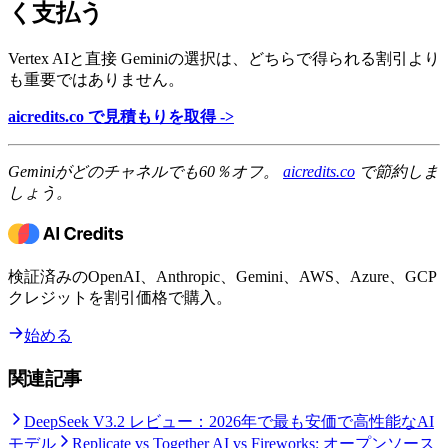
く支払う
Vertex AIと直接 Geminiの選択は、どちらで得られる割引より
も重要ではありません。
aicredits.co で見積もりを取得 ->
Geminiがどのチャネルでも60％オフ。
aicredits.co
で節約しま
しょう。
検証済みのOpenAI、Anthropic、Gemini、AWS、Azure、GCP
クレジットを割引価格で購入。
始める
関連記事
DeepSeek V3.2 レビュー：2026年で最も安価で高性能なAI
モデル
Replicate vs Together AI vs Fireworks: オープンソース