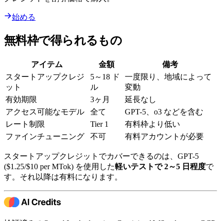
始める
無料枠で得られるもの
アイテム
金額
備考
スタートアップクレジ
5～18 ド
一度限り、地域によって
ット
ル
変動
有効期限
3ヶ月
延長なし
アクセス可能なモデル
全て
GPT-5、o3 などを含む
レート制限
Tier 1
有料枠より低い
ファインチューニング
不可
有料アカウントが必要
スタートアップクレジットでカバーできるのは、GPT-5
($1.25/$10 per MTok) を使用した
軽いテストで 2～5 日程度
で
す。それ以降は有料になります。