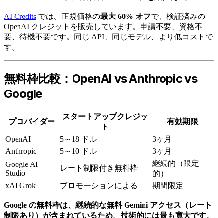
AI Credits
では、正規価格の
最大 60% オフ
で、検証済みの
OpenAI クレジットを販売しています。申請不要、資格不
要、待機不要です。同じ API、同じモデル、より低コストで
す。
無料枠比較：OpenAI vs Anthropic vs
Google
スタートアップクレジッ
プロバイダー
有効期限
ト
OpenAI
5～18 ドル
3ヶ月
Anthropic
5～10 ドル
3ヶ月
継続的（限定
Google AI
レート制限付き無料枠
Studio
的）
xAI Grok
プロモーションによる
期間限定
Google の無料枠は、継続的な無料 Gemini アクセス（レート
制限あり）が含まれているため、技術的には最も寛大です
。