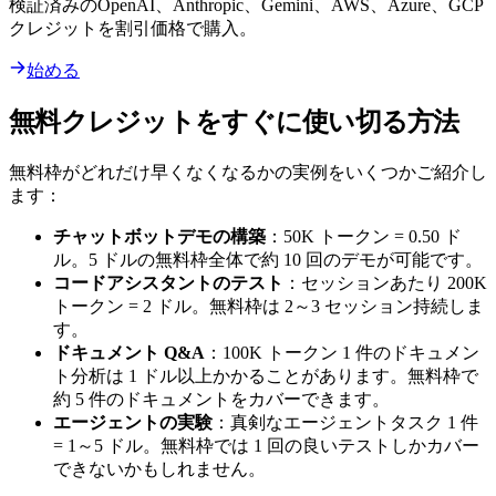
検証済みのOpenAI、Anthropic、Gemini、AWS、Azure、GCP
クレジットを割引価格で購入。
始める
無料クレジットをすぐに使い切る方法
無料枠がどれだけ早くなくなるかの実例をいくつかご紹介し
ます：
チャットボットデモの構築
：50K トークン = 0.50 ド
ル。5 ドルの無料枠全体で約 10 回のデモが可能です。
コードアシスタントのテスト
：セッションあたり 200K
トークン = 2 ドル。無料枠は 2～3 セッション持続しま
す。
ドキュメント Q&A
：100K トークン 1 件のドキュメン
ト分析は 1 ドル以上かかることがあります。無料枠で
約 5 件のドキュメントをカバーできます。
エージェントの実験
：真剣なエージェントタスク 1 件
= 1～5 ドル。無料枠では 1 回の良いテストしかカバー
できないかもしれません。