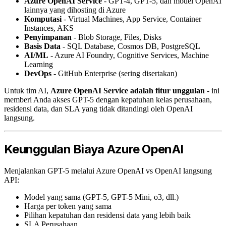
Azure OpenAI Service
- GPT-4, GPT-5, dan model OpenAI
lainnya yang dihosting di Azure
Komputasi
- Virtual Machines, App Service, Container
Instances, AKS
Penyimpanan
- Blob Storage, Files, Disks
Basis Data
- SQL Database, Cosmos DB, PostgreSQL
AI/ML
- Azure AI Foundry, Cognitive Services, Machine
Learning
DevOps
- GitHub Enterprise (sering disertakan)
Untuk tim AI,
Azure OpenAI Service adalah fitur unggulan
- ini
memberi Anda akses GPT-5 dengan kepatuhan kelas perusahaan,
residensi data, dan SLA yang tidak ditandingi oleh OpenAI
langsung.
Keunggulan Biaya Azure OpenAI
Menjalankan GPT-5 melalui Azure OpenAI vs OpenAI langsung
API:
Model yang sama (GPT-5, GPT-5 Mini, o3, dll.)
Harga per token yang sama
Pilihan kepatuhan dan residensi data yang lebih baik
SLA Perusahaan