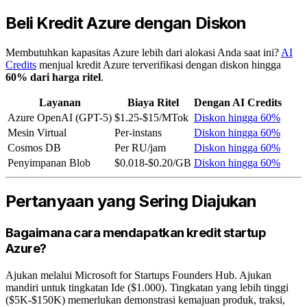
Beli Kredit Azure dengan Diskon
Membutuhkan kapasitas Azure lebih dari alokasi Anda saat ini?
AI
Credits
menjual kredit Azure terverifikasi dengan diskon hingga
60% dari harga ritel
.
Layanan
Biaya Ritel
Dengan AI Credits
Azure OpenAI (GPT-5)
$1.25-$15/MTok
Diskon hingga 60%
Mesin Virtual
Per-instans
Diskon hingga 60%
Cosmos DB
Per RU/jam
Diskon hingga 60%
Penyimpanan Blob
$0.018-$0.20/GB
Diskon hingga 60%
Pertanyaan yang Sering Diajukan
Bagaimana cara mendapatkan kredit startup
Azure?
Ajukan melalui Microsoft for Startups Founders Hub. Ajukan
mandiri untuk tingkatan Ide ($1.000). Tingkatan yang lebih tinggi
($5K-$150K) memerlukan demonstrasi kemajuan produk, traksi,