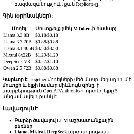
բազմազանություն, քան Replicate-ը
Գին (օրինակներ):
Մոդել
Մուտք/ելք (մեկ MToken-ի համար)
Llama 3.3 8B
$0.18/$0.18
Llama 3.3 70B
$0.88/$0.88
Llama 3.1 405B
$3.50/$3.50
Mixtral 8x22B
$1.20/$1.20
DeepSeek V3
$0.27/$1.10
Qwen 2.5 72B
$0.88/$0.88
Կարևոր է
. Together մոդելների մեծ մասը մեղադրում է
մուտքի և ելքի համար միևնույն գինը
, ի
տարբերություն OpenAI/Anthropic-ի, որտեղ ելքը 5
անգամ ավելի թանկ է:
Լավագույն է
Բարձր ծավալով LLM աշխատանքային
բեռներ
Llama, Mistral, DeepSeek
արտադրության