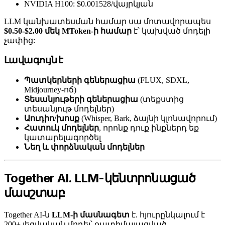
NVIDIA H100: $0.001528/վայրկյան
LLM կանխատեսման համար սա մոտավորապես
$0.50-$2.00 մեկ MToken-ի համար
է՝ կախված մոդելի
չափից:
Լավագույն է
Պատկերների գեներացիա
(FLUX, SDXL,
Midjourney-ոճ)
Տեսանյութերի գեներացիա
(տեքստից
տեսանյութ մոդելներ)
Աուդիո/խոսք
(Whisper, Bark, ձայնի կլոնավորում)
Հատուկ մոդելներ
, որոնք դուք ինքներդ եք
կատարելագործել
Նեղ և փորձնական մոդելներ
Together AI. LLM-կենտրոնացած
մասշտաբ
Together AI-ն
LLM-ի մասնագետ
է. հյուրընկալում է
200+ լեզվական մոդել՝ օպտիմալացված