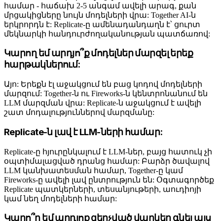
համար - հաճախ 2-5 անգամ ավելի արագ, քան
մրցակիցները նույն մոդելների վրա: Together AI-ն
երկրորդն է: Replicate-ը ամենադանդաղն է՝ ցուրտ
մեկնարկի հանդուրժողականության պատճառով:
Կարող եմ արդյո՞ք մոդելներ մարզել երեք
հարթակներում:
Այո: Երեքն էլ աջակցում են բաց կոդով մոդելների
մարզում: Together-ն ու Fireworks-ն կենտրոնանում են
LLM մարզման վրա: Replicate-ն աջակցում է ավելի
շատ մոդալություններով մարզմանը:
Replicate-ն լավ է LLM-ների համար:
Replicate-ը հյուրընկալում է LLM-ներ, բայց հատուկ չի
օպտիմալացված դրանց համար: Բարձր ծավալով
LLM կանխատեսման համար, Together-ը կամ
Fireworks-ը ավելի լավ ընտրություն են: Օգտագործեք
Replicate պատկերների, տեսանյութերի, աուդիոյի
կամ նեղ մոդելների համար:
Կարո՞ղ եմ արդյոք զեղչված վարկեր գնել այս