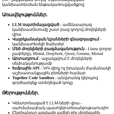
կանխատեսման ենթակառուցվածքով:
Առավելություններ.
LLM օպտիմալացված
- ամենաարագ
կանխատեսումը շատ բաց կոդով մոդելների
վրա
Վայրկյանական նշանների գնագոյացում
-
կանխատեսելի ծախսեր
Մեծ մոդելների բազմազանություն
- Llama (բոլոր
չափերը), Mistral, DeepSeek, Qwen, Gemma, Mixtral
Արտադրում
- աջակցվում է մոդելների
սեփականությամբ
Խմբային API
- 50% զեղչ ոչ իրական ժամանակի
աշխատանքային բեռների համար
Together Code Sandbox
- անվտանգ կերպով
գործարկեք ստեղծված կոդը
Թերություններ.
Կենտրոնացած է LLM-ների վրա -
սահմանափակ պատկեր/տեսանյութ/աուդիո
Ընդհանուր առմամբ ավելի քիչ մոդելային