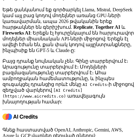
Եթե ​​ցանկանում եք գործարկել Llama, Mistral, DeepSeek
կամ այլ բաց կոդով մոդելներ առանց GPU-ների
կառավարման, ապա 2026 թվականին երեք
հարթակներ են գերիշխում.
Replicate
,
Together AI
և
Fireworks AI
: Երեքն էլ հյուրընկալում են հարյուրավոր
մոդելներ միասնական API-ների միջոցով: Երեքն էլ
ավելի էժան են, քան փակ կոդով այլընտրանքները,
ինչպիսիք են GPT-5 և Claude-ը:
Բայց դրանք նույնական չեն։ Գինը տարբերվում է։
Արագությունը տարբերվում է։ Մոդելների
բազմազանությունը տարբերվում է։ Ահա
ամբողջական համեմատությունը, և ինչպես
զուգակցել դրանցից որևէ մեկը
-ի միջոցով
AI Credits
զեղչված վարկերով
[AI Credits]
առավելագույն
(https://www.aicredits.co)
խնայողության համար:
Գնեք հաստատված OpenAI, Anthropic, Gemini, AWS,
Azure և GCP վարկեր զեղչված գներով: