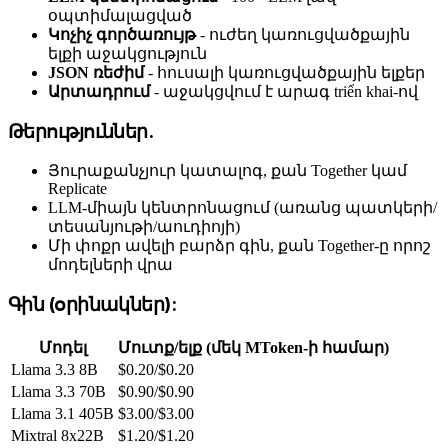
օպտիմալացված
Կոչիչ գործառույթ
- ուժեղ կառուցվածքային
ելքի աջակցություն
JSON ռեժիմ
- հուսալի կառուցվածքային ելքեր
Արտադրում
- աջակցվում է արագ triển khai-ով
Թերություններ.
Յուրաքանչյուր կատալոգ, քան Together կամ
Replicate
LLM-միայն կենտրոնացում (առանց պատկերի/
տեսանյութի/աուդիոյի)
Մի փոքր ավելի բարձր գին, քան Together-ը որոշ
մոդելների վրա
Գին (օրինակներ):
Մոդել
Մուտք/ելք (մեկ MToken-ի համար)
Llama 3.3 8B
$0.20/$0.20
Llama 3.3 70B
$0.90/$0.90
Llama 3.1 405B
$3.00/$3.00
Mixtral 8x22B
$1.20/$1.20