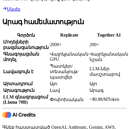
Սկսել
Արագ համեմատություն
Replicate
Together AI
Գործոն
Մոդելների
2000+
200+
բազմազանություն
Գնագոյացման
Վայրկյանական
Վայրկյանական
GPU
մոդել
նշան
Պատկեր/
LLM-ներ
Լավագույն է
տեսանյութ/
մասշտաբով
պատվեր
Արտադրում
Այո
Այո
Արագություն
Լավ
Արագ
LLM գնագոյացում
~$0.88/MToken
Փոփոխական
(Llama 70B)
Գնեք հաստատված OpenAI, Anthropic, Gemini, AWS,