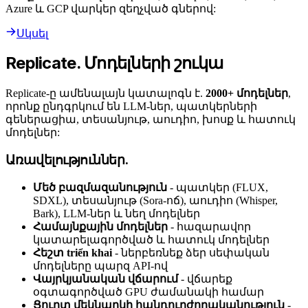
Azure և GCP վարկեր զեղչված գներով:
Սկսել
Replicate. Մոդելների շուկա
Replicate-ը ամենալայն կատալոգն է.
2000+ մոդելներ
,
որոնք ընդգրկում են LLM-ներ, պատկերների
գեներացիա, տեսանյութ, աուդիո, խոսք և հատուկ
մոդելներ:
Առավելություններ.
Մեծ բազմազանություն
- պատկեր (FLUX,
SDXL), տեսանյութ (Sora-ոճ), աուդիո (Whisper,
Bark), LLM-ներ և նեղ մոդելներ
Համայնքային մոդելներ
- հազարավոր
կատարելագործված և հատուկ մոդելներ
Հեշտ triển khai
- ներբեռնեք ձեր սեփական
մոդելները պարզ API-ով
Վայրկյանական վճարում
- վճարեք
օգտագործված GPU ժամանակի համար
Ցուրտ մեկնարկի հանդուրժողականություն
-