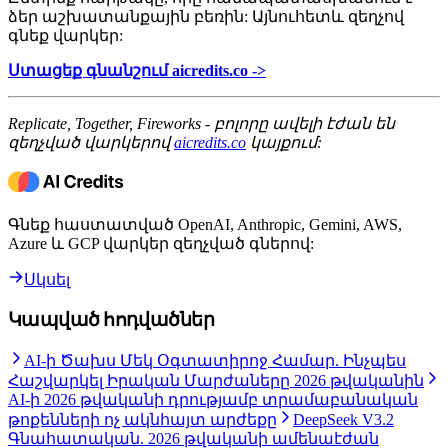
ձեր աշխատանքային բեռին: Այնուհետև զեղչով
գնեք վարկեր:
Ստացեք գնանշում aicredits.co ->
Replicate, Together, Fireworks - բոլորը ավելի էժան են
զեղչված վարկերով
aicredits.co
կայքում:
Գնեք հաստատված OpenAI, Anthropic, Gemini, AWS,
Azure և GCP վարկեր զեղչված գներով:
Սկսել
Կապված հոդվածներ
AI-ի Ծախս Մեկ Օգտատիրոջ Համար. Ինչպես
Հաշվարկել Իրական Մարժաները 2026 թվականին
AI-ի 2026 թվականի դրությամբ տրամաբանական
թոքենների ոչ ակնհայտ արժեքը
DeepSeek V3.2
Գնահատական. 2026 թվականի ամենաէժան