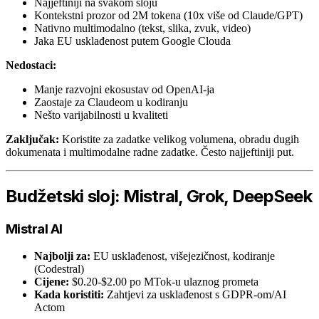
Najjeftiniji na svakom sloju
Kontekstni prozor od 2M tokena (10x više od Claude/GPT)
Nativno multimodalno (tekst, slika, zvuk, video)
Jaka EU usklađenost putem Google Clouda
Nedostaci:
Manje razvojni ekosustav od OpenAI-ja
Zaostaje za Claudeom u kodiranju
Nešto varijabilnosti u kvaliteti
Zaključak:
Koristite za zadatke velikog volumena, obradu dugih
dokumenata i multimodalne radne zadatke. Često najjeftiniji put.
Budžetski sloj: Mistral, Grok, DeepSeek
Mistral AI
Najbolji za:
EU usklađenost, višejezičnost, kodiranje
(Codestral)
Cijene:
$0.20-$2.00 po MTok-u ulaznog prometa
Kada koristiti:
Zahtjevi za usklađenost s GDPR-om/AI
Actom