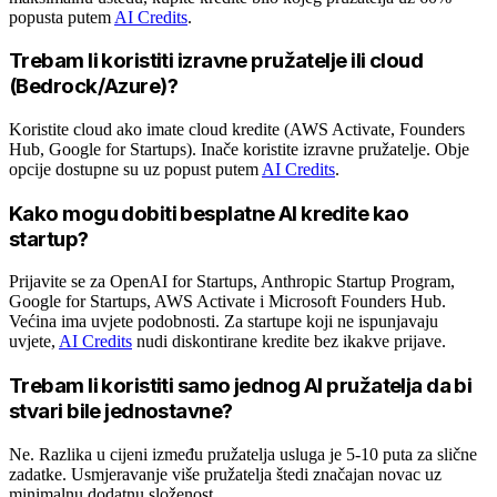
popusta putem
AI Credits
.
Trebam li koristiti izravne pružatelje ili cloud
(Bedrock/Azure)?
Koristite cloud ako imate cloud kredite (AWS Activate, Founders
Hub, Google for Startups). Inače koristite izravne pružatelje. Obje
opcije dostupne su uz popust putem
AI Credits
.
Kako mogu dobiti besplatne AI kredite kao
startup?
Prijavite se za OpenAI for Startups, Anthropic Startup Program,
Google for Startups, AWS Activate i Microsoft Founders Hub.
Većina ima uvjete podobnosti. Za startupe koji ne ispunjavaju
uvjete,
AI Credits
nudi diskontirane kredite bez ikakve prijave.
Trebam li koristiti samo jednog AI pružatelja da bi
stvari bile jednostavne?
Ne. Razlika u cijeni između pružatelja usluga je 5-10 puta za slične
zadatke. Usmjeravanje više pružatelja štedi značajan novac uz
minimalnu dodatnu složenost.