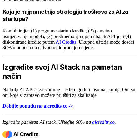
Koja je najpametnija strategija troškova za AI za
startupe?
Kombinirajte: (1) programe startup kredita, (2) pametno
usmjeravanje modela, (3) predmemoriju upita i batch API-je, i (4)
diskontirane kredite putem
AI Credits
. Ukupna ušteda može doseći
80% u odnosu na naivno maloprodajno cijene.
Izgradite svoj AI Stack na pametan
način
Najbolji AI API-ji za startupe u 2026. godini nisu najskuplji. Oni su
oni koje si zapravo možete priuštiti za skaliranje.
Dobijte ponudu na aicredits.co ->
Izgradite pametan AI stack. Uštedite 60% na
aicredits.co
.