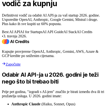
vodič za kupnju
Definitivni vodič za odabir AI API-ja za vaš startup 2026. godine.
Usporedite OpenAI, Anthropic, Google Gemini, Mistral i druge.
Plus kako ih sve kupiti uz 60% popusta.
Best AI API
AI for Startups
AI API Guide
AI Stack
AI Credits
•
3. travnja 2026.
Kupujte provjerene OpenAI, Anthropic, Gemini, AWS, Azure &
GCP kredite po sniženim cijenama.
Započnite
Odabir AI API-ja u 2026. godini je teži
nego što bi trebao biti
Prije pet godina, "izgradi s AI-jem" značilo je birati između dva ili tri
pružatelja usluga. U 2026. godini imate:
Anthropic Claude
(Haiku, Sonnet, Opus)