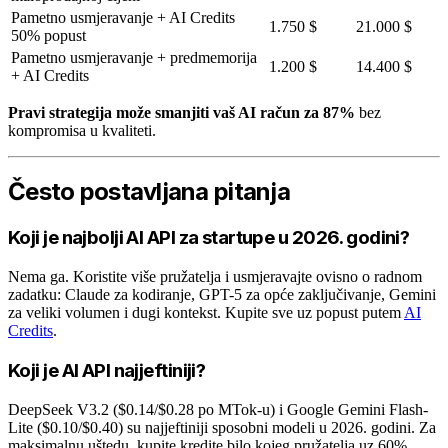
Pametno usmjeravanje + AI Credits
1.750 $
21.000 $
50% popust
Pametno usmjeravanje + predmemorija
1.200 $
14.400 $
+ AI Credits
Pravi strategija može smanjiti vaš AI račun za 87%
bez
kompromisa u kvaliteti.
Često postavljana pitanja
Koji je najbolji AI API za startupe u 2026. godini?
Nema ga. Koristite više pružatelja i usmjeravajte ovisno o radnom
zadatku: Claude za kodiranje, GPT-5 za opće zaključivanje, Gemini
za veliki volumen i dugi kontekst. Kupite sve uz popust putem
AI
Credits
.
Koji je AI API najjeftiniji?
DeepSeek V3.2 ($0.14/$0.28 po MTok-u) i Google Gemini Flash-
Lite ($0.10/$0.40) su najjeftiniji sposobni modeli u 2026. godini. Za
maksimalnu uštedu, kupite kredite bilo kojeg pružatelja uz 60%