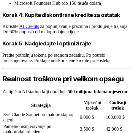
Microsoft Founders Hub (do 150 tisuća dolara)
Korak 4: Kupite diskontirane kredite za ostatak
Koristite
AI Credits
za popunjavanje praznina i produljenje trajanja.
Do 60% popusta od maloprodajne cijene.
Korak 5: Nadgledajte i optimizirajte
Pratite potrošnju tokena po radnom zadatku. Po potrebi
preusmjeravajte. Prodajte neiskorištene kredite prije isteka.
Realnost troškova pri velikom opsegu
Za tipičan AI startup koji obrađuje
500 milijuna tokena mjesečno
:
Mjesečni
Godišnji
Strategija
trošak
trošak
Sve Claude Sonnet po maloprodajnoj
9.000 $
108.000 $
cijeni
Pametno usmjeravanje po
3.500 $
42.000 $
maloprodajnoj cijeni