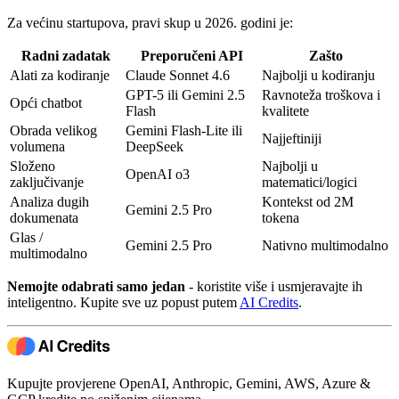
Za većinu startupova, pravi skup u 2026. godini je:
Radni zadatak
Preporučeni API
Zašto
Alati za kodiranje
Claude Sonnet 4.6
Najbolji u kodiranju
GPT-5 ili Gemini 2.5
Ravnoteža troškova i
Opći chatbot
Flash
kvalitete
Obrada velikog
Gemini Flash-Lite ili
Najjeftiniji
volumena
DeepSeek
Složeno
Najbolji u
OpenAI o3
zaključivanje
matematici/logici
Analiza dugih
Kontekst od 2M
Gemini 2.5 Pro
dokumenata
tokena
Glas /
Gemini 2.5 Pro
Nativno multimodalno
multimodalno
Nemojte odabrati samo jedan
- koristite više i usmjeravajte ih
inteligentno. Kupite sve uz popust putem
AI Credits
.
Kupujte provjerene OpenAI, Anthropic, Gemini, AWS, Azure &