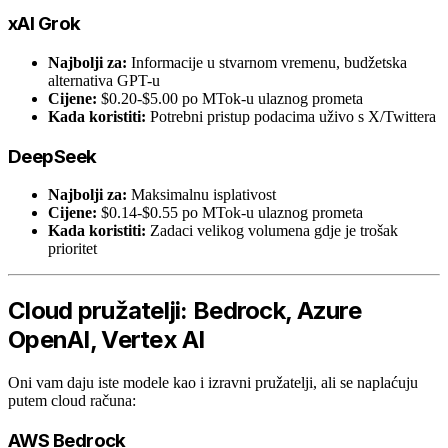
xAI Grok
Najbolji za:
Informacije u stvarnom vremenu, budžetska
alternativa GPT-u
Cijene:
$0.20-$5.00 po MTok-u ulaznog prometa
Kada koristiti:
Potrebni pristup podacima uživo s X/Twittera
DeepSeek
Najbolji za:
Maksimalnu isplativost
Cijene:
$0.14-$0.55 po MTok-u ulaznog prometa
Kada koristiti:
Zadaci velikog volumena gdje je trošak
prioritet
Cloud pružatelji: Bedrock, Azure
OpenAI, Vertex AI
Oni vam daju iste modele kao i izravni pružatelji, ali se naplaćuju
putem cloud računa:
AWS Bedrock