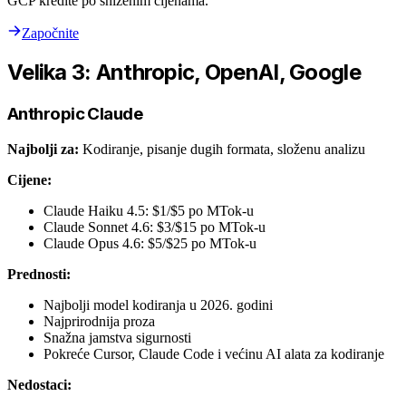
GCP kredite po sniženim cijenama.
Započnite
Velika 3: Anthropic, OpenAI, Google
Anthropic Claude
Najbolji za:
Kodiranje, pisanje dugih formata, složenu analizu
Cijene:
Claude Haiku 4.5: $1/$5 po MTok-u
Claude Sonnet 4.6: $3/$15 po MTok-u
Claude Opus 4.6: $5/$25 po MTok-u
Prednosti:
Najbolji model kodiranja u 2026. godini
Najprirodnija proza
Snažna jamstva sigurnosti
Pokreće Cursor, Claude Code i većinu AI alata za kodiranje
Nedostaci: