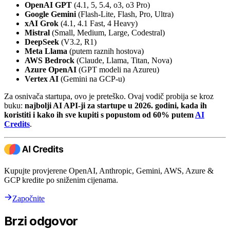
OpenAI GPT
(4.1, 5, 5.4, o3, o3 Pro)
Google Gemini
(Flash-Lite, Flash, Pro, Ultra)
xAI Grok
(4.1, 4.1 Fast, 4 Heavy)
Mistral
(Small, Medium, Large, Codestral)
DeepSeek
(V3.2, R1)
Meta Llama
(putem raznih hostova)
AWS Bedrock
(Claude, Llama, Titan, Nova)
Azure OpenAI
(GPT modeli na Azureu)
Vertex AI
(Gemini na GCP-u)
Za osnivača startupa, ovo je preteško. Ovaj vodič probija se kroz
buku:
najbolji AI API-ji za startupe u 2026. godini, kada ih
koristiti i kako ih sve kupiti s popustom od 60% putem
AI
Credits
.
Kupujte provjerene OpenAI, Anthropic, Gemini, AWS, Azure &
GCP kredite po sniženim cijenama.
Započnite
Brzi odgovor