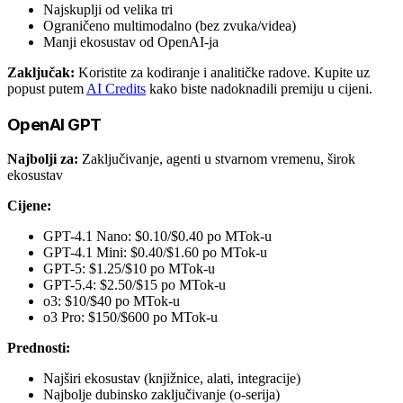
Najskuplji od velika tri
Ograničeno multimodalno (bez zvuka/videa)
Manji ekosustav od OpenAI-ja
Zaključak:
Koristite za kodiranje i analitičke radove. Kupite uz
popust putem
AI Credits
kako biste nadoknadili premiju u cijeni.
OpenAI GPT
Najbolji za:
Zaključivanje, agenti u stvarnom vremenu, širok
ekosustav
Cijene:
GPT-4.1 Nano: $0.10/$0.40 po MTok-u
GPT-4.1 Mini: $0.40/$1.60 po MTok-u
GPT-5: $1.25/$10 po MTok-u
GPT-5.4: $2.50/$15 po MTok-u
o3: $10/$40 po MTok-u
o3 Pro: $150/$600 po MTok-u
Prednosti:
Najširi ekosustav (knjižnice, alati, integracije)
Najbolje dubinsko zaključivanje (o-serija)