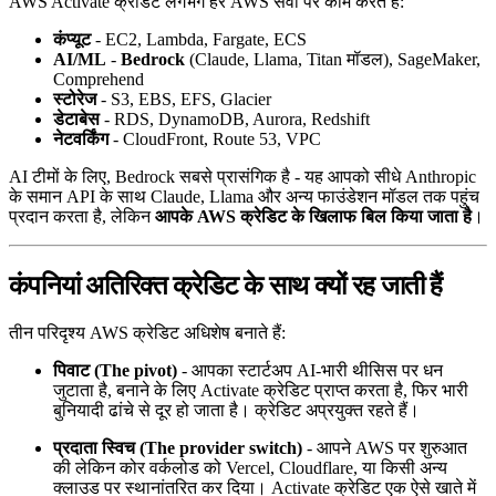
AWS Activate क्रेडिट लगभग हर AWS सेवा पर काम करते हैं:
कंप्यूट
- EC2, Lambda, Fargate, ECS
AI/ML
-
Bedrock
(Claude, Llama, Titan मॉडल), SageMaker,
Comprehend
स्टोरेज
- S3, EBS, EFS, Glacier
डेटाबेस
- RDS, DynamoDB, Aurora, Redshift
नेटवर्किंग
- CloudFront, Route 53, VPC
AI टीमों के लिए, Bedrock सबसे प्रासंगिक है - यह आपको सीधे Anthropic
के समान API के साथ Claude, Llama और अन्य फाउंडेशन मॉडल तक पहुंच
प्रदान करता है, लेकिन
आपके AWS क्रेडिट के खिलाफ बिल किया जाता है
।
कंपनियां अतिरिक्त क्रेडिट के साथ क्यों रह जाती हैं
तीन परिदृश्य AWS क्रेडिट अधिशेष बनाते हैं:
पिवाट (The pivot)
- आपका स्टार्टअप AI-भारी थीसिस पर धन
जुटाता है, बनाने के लिए Activate क्रेडिट प्राप्त करता है, फिर भारी
बुनियादी ढांचे से दूर हो जाता है। क्रेडिट अप्रयुक्त रहते हैं।
प्रदाता स्विच (The provider switch)
- आपने AWS पर शुरुआत
की लेकिन कोर वर्कलोड को Vercel, Cloudflare, या किसी अन्य
क्लाउड पर स्थानांतरित कर दिया। Activate क्रेडिट एक ऐसे खाते में