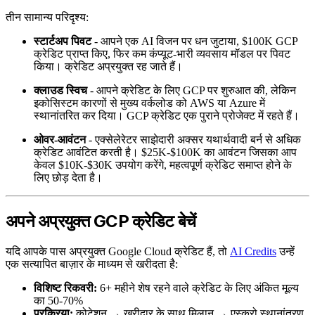
तीन सामान्य परिदृश्य:
स्टार्टअप पिवट
- आपने एक AI विजन पर धन जुटाया, $100K GCP
क्रेडिट प्राप्त किए, फिर कम कंप्यूट-भारी व्यवसाय मॉडल पर पिवट
किया। क्रेडिट अप्रयुक्त रह जाते हैं।
क्लाउड स्विच
- आपने क्रेडिट के लिए GCP पर शुरुआत की, लेकिन
इकोसिस्टम कारणों से मुख्य वर्कलोड को AWS या Azure में
स्थानांतरित कर दिया। GCP क्रेडिट एक पुराने प्रोजेक्ट में रहते हैं।
ओवर-आवंटन
- एक्सेलेरेटर साझेदारी अक्सर यथार्थवादी बर्न से अधिक
क्रेडिट आवंटित करती है। $25K-$100K का आवंटन जिसका आप
केवल $10K-$30K उपयोग करेंगे, महत्वपूर्ण क्रेडिट समाप्त होने के
लिए छोड़ देता है।
अपने अप्रयुक्त GCP क्रेडिट बेचें
यदि आपके पास अप्रयुक्त Google Cloud क्रेडिट हैं, तो
AI Credits
उन्हें
एक सत्यापित बाज़ार के माध्यम से खरीदता है:
विशिष्ट रिकवरी:
6+ महीने शेष रहने वाले क्रेडिट के लिए अंकित मूल्य
का 50-70%
प्रक्रिया:
कोटेशन → खरीदार के साथ मिलान → एस्क्रो स्थानांतरण