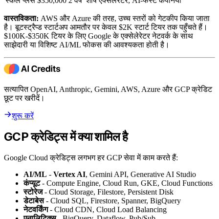
स्केल प्लस
$350,000
2 वर्ष
शीर्ष एक्सेलेरेटर, AI-फर्स्ट कंपनियाँ
वास्तविकता:
AWS और Azure की तरह, उच्च स्तरों को गेटकीप किया जाता
है। बूटस्ट्रैप्ड स्टार्टअप आमतौर पर केवल $2K स्टार्ट टियर तक पहुँचते हैं।
$100K-$350K टियर के लिए Google के एक्सेलेरेटर नेटवर्क के साथ
साझेदारी या विशिष्ट AI/ML फोकस की आवश्यकता होती है।
सत्यापित OpenAI, Anthropic, Gemini, AWS, Azure और GCP क्रेडिट
छूट पर खरीदें।
शुरू करें
GCP क्रेडिट्स में क्या शामिल है
Google Cloud क्रेडिट्स लगभग हर GCP सेवा में काम करते हैं:
AI/ML
-
Vertex AI
, Gemini API, Generative AI Studio
कंप्यूट
- Compute Engine, Cloud Run, GKE, Cloud Functions
स्टोरेज
- Cloud Storage, Filestore, Persistent Disk
डेटाबेस
- Cloud SQL, Firestore, Spanner, BigQuery
नेटवर्किंग
- Cloud CDN, Cloud Load Balancing
एनालिटिक्स
- BigQuery, Dataflow, Pub/Sub