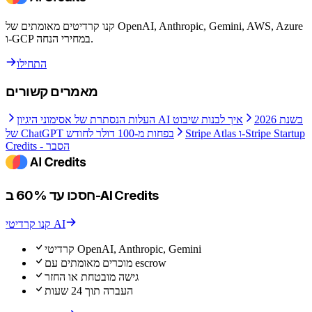
קנו קרדיטים מאומתים של OpenAI, Anthropic, Gemini, AWS, Azure
ו-GCP במחירי הנחה.
התחילו
מאמרים קשורים
העלות הנסתרת של אסימוני היגיון AI בשנת 2026
איך לבנות שיבוט
Stripe Atlas ו-Stripe Startup
של ChatGPT בפחות מ-100 דולר לחודש
Credits - הסבר
חסכו עד 60% ב-AI Credits
קנו קרדיטי AI
קרדיטי OpenAI, Anthropic, Gemini
מוכרים מאומתים עם escrow
גישה מובטחת או החזר
העברה תוך 24 שעות