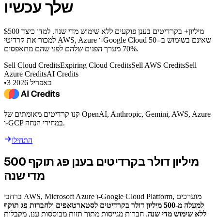
שלך עכשיו
$500 מיליון+ בקרדיטים בענן פוקעים ללא שימוש מדי שנה. למדו כיצד
למכור את קרדיטי AWS, Azure ו-Google Cloud שאינם בשימוש ב-50-
70% מערך הפנים שלהם לפני שהם מתאפסים.
Sell Cloud Credits
Expiring Cloud Credits
Sell AWS Credits
Sell
Azure Credits
AI Credits
3 באפריל 2026
•
קנו קרדיטים מאומתים של OpenAI, Anthropic, Gemini, AWS, Azure
ו-GCP במחירי הנחה.
התחילו
500 מיליון דולר בקרדיטים בענן פג תוקף
מדי שנה
ברחבי AWS, Microsoft Azure ו-Google Cloud Platform, מוערכים
למעלה מ-500 מיליון דולר בקרדיטים לסטארטאפים ולחברות פג תוקף
ללא שימוש מדי שנה
. חברות מגייסות מתוך תזות מבוססות ענן, מקבלות