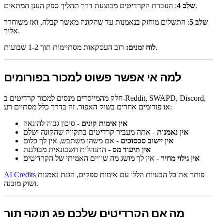
: העברת הקרדיטים מבוצעת דרך תהליך ספק הענן המתאים.
שלב 4
שלב 5
: התשלום מוחזק בנאמנות עד שהקונה מאשר קבלה, ואז משוחרר
אליך.
רוב העסקאות מסתיימות תוך 1-2 שבועות.
לוח זמנים:
למה אי אפשר פשוט למכור בפורומים
חלק מהמייסדים מנסים למכור קרדיטים ב-Reddit, SWAPD, Discord,
או פורומים אחרים בשוק האפור. זה בדרך כלל מסתיים רע:
אין אימות קונים
- סיכון גבוה להונאה
אין נאמנות
- אתה מעביר קרדיטים בתקווה שהקונה ישלם
אין יישוב סכסוכים
- אם משהו משתבש, אין לך כלום
אין תיעוד מס
- התנהלות חשבונאית מבולגנת
אין גילוי מחיר
- אין לך מושג מה שוויים האמיתי של הקרדיטים
פותר את כל הבעיות הללו עם אימות ספקים, הגנת נאמנות
AI Credits
ושוק מובנה.
מה אם הקרדיטים שלכם פג תוקף תוך