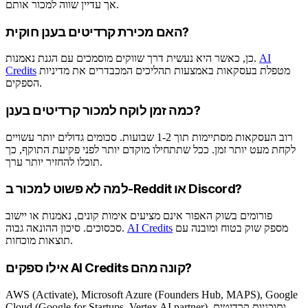
אך עדיין שווה למכור אותם.
האם מכירת קרדיטים בענן חוקית?
AI
כן, כאשר היא נעשית דרך שווקים מוסמכים עם הגנת נאמנות.
מטפלת בעסקאות באמצעות תהליכים המכבדרים את מדיניות
Credits
הספקים.
כמה זמן לוקח למכור קרדיטים בענן?
רוב העסקאות מסתיימות תוך 1-2 שבועות. סכומים גדולים יותר עשויים
לקחת מעט יותר זמן. ככל שתתחילו מוקדם יותר לפני פקיעת התוקף, כך
תוכלו להחזיר יותר ערך.
למה לא פשוט למכור ב-Reddit או Discord?
פורומים בשוק האפור אינם מציעים אימות קונים, נאמנות או יישוב
מספק שוק בטוח ומובנה עם
AI Credits
סכסוכים. סיכון ההונאה גבוה.
תוצאות מוכחות.
אילו ספקים AI Credits קונה מהם?
AWS (Activate), Microsoft Azure (Founders Hub, MAPS), Google
Cloud (Google for Startups, Vertex AI partner), ותוכניות קרדיטים