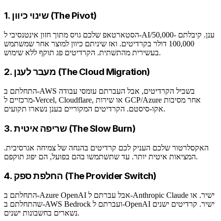
1. שינוי כיוון (The Pivot)
הסטארטאפ שלכם גויס מתוך חזון אינטנסיבי ל-AI/ענן. קיבלתם 50,000-
100,000 דולר בקרדיטים. ואז שיניתם כיוון למוצר אחר שמשתמש
בעשירית מהתשתית. הקרדיטים פג תוקף ללא שימוש.
2. מעבר לענן (The Cloud Migration)
התחלתם ב-AWS בשביל הקרדיטים, אבל העברתם עומסי עבודה
מרכזיים ל-Vercel, Cloudflare, או שירות GCP/Azure אחר מסיבות
אקו-סיסטם. הקרדיטים המקוריים בענן נשארו תקועים.
3. שריפה איטית (The Slow Burn)
האקסלרטור שלכם העניק לכם קרדיטים בהנחה של צמיחה אגרסיבית.
המציאות איטית יותר. עד שתשתמשו בהם בפועל, הם יפוג תוקפם.
4. החלפת ספק (The Provider Switch)
התחלתם ב-Azure OpenAI אבל עברתם ל-Anthropic Claude ישיר. או
שהתחלתם ב-AWS Bedrock ועברתם ל-OpenAI ישיר. קרדיטים ישנים
נשארים בחשבונות ישנים.