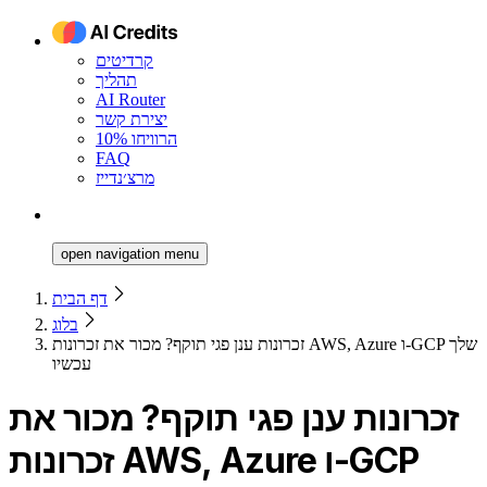
קרדיטים
תהליך
AI Router
יצירת קשר
הרוויחו 10%
FAQ
מרצ׳נדייז
open navigation menu
דף הבית
בלוג
זכרונות ענן פגי תוקף? מכור את זכרונות AWS, Azure ו-GCP שלך
עכשיו
זכרונות ענן פגי תוקף? מכור את
זכרונות AWS, Azure ו-GCP