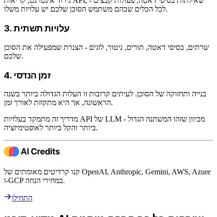
גירוד אינטרנט, קריאות API, שאילתות בסיסי דאטה, פעולות קבצים -
לכל הכלים שבהם משתמש הסוכן שלכם יש עלויות משלו.
3. עלויות תשתית
שרתים, בסיסי דאטה, תורים, ניטור, לוגים - הצנרת שמפעילה את הסוכן
שלכם.
4. זמן הנדסי
בנייה ותחזוקה של הסוכן. לעיתים קרובות זו העלות הגדולה ביותר בשנה
הראשונה, אך היא מתקזזת לאורך זמן.
מדריך זה מתמקד בעלויות API של LLM - מכיוון שזהו המשתנה הגדול
ביותר והקל ביותר לאופטימיזציה.
קנו קרדיטים מאומתים של OpenAI, Anthropic, Gemini, AWS, Azure
ו-GCP במחירי הנחה.
התחילו