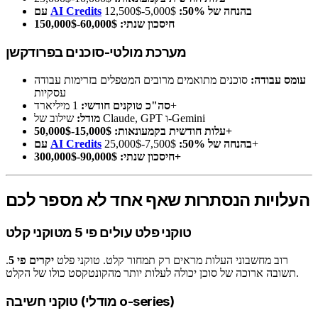
בהנחה של 50%:
5,000$-12,500$
AI Credits
עם
חיסכון שנתי:
60,000$-150,000$
מערכת מולטי-סוכנים בפרודקשן
עומס עבודה:
סוכנים מתואמים מרובים המטפלים בזרימות עבודה
עסקיות
1 מיליארד+
סה"כ טוקנים חודשי:
שילוב של Claude, GPT ו-Gemini
מודל:
15,000$-50,000$+
עלות חודשית בקמעונאות:
7,500$-25,000$+
בהנחה של 50%:
AI Credits
עם
90,000$-300,000$+
חיסכון שנתי:
העלויות הנסתרות שאף אחד לא מספר לכם
טוקני פלט עולים פי 5 מטוקני קלט
רוב מחשבוני העלות מראים רק תמחור קלט. טוקני פלט
יקרים פי 5
.
תשובה ארוכה של סוכן יכולה לעלות יותר מהקונטקסט כולו של הקלט.
טוקני חשיבה (מודלי o-series)