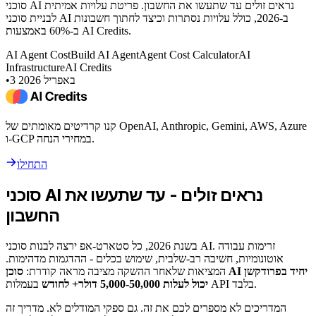
סוכני AI נראים זולים עד שתעשו את החשבון. פריטת עלויות אמיתית
לבניית סוכני AI ב-2026, כולל עלויות נסתרות וכיצד לחתוך חשבונות
ב-60% באמצעות AI Credits.
AI Agent Cost
Build AI Agent
Agent Cost Calculator
AI
Infrastructure
AI Credits
3 באפריל 2026
•
קנו קרדיטים מאומתים של OpenAI, Anthropic, Gemini, AWS, Azure
ו-GCP במחירי הנחה.
התחילו
סוכני AI נראים זולים - עד שתעשו את
החשבון
בשנת 2026, כל סטארט-אפ ירצה לבנות סוכני AI. זרימות עבודה
אוטונומיות, חשיבה רב-שלבית, שימוש בכלים - ההדגמות מדהימות.
המציאות שלאחר ההשקה מציבה מראה קודרת:
סוכן AI יחיד בפרודקשן
בעמלות API בלבד.
יכול לעלות 5,000-50,000 דולר+ לחודש
המדריכים לא מספרים לכם את זה. גם ספקי המודלים לא. מדריך זה