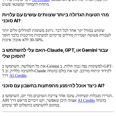
מתחת לתמחור קמעונאי פשוט.
מהי הטעות הגדולה ביותר שצוותים עושים עם עלויות
סוכני AI?
שימוש במודל יקר אחד לכל דבר. ניתוב משימות למודלים זולים יותר
לעבודה פשוטה ושמירת מודלים פרימיום למשימות מורכבות בלבד חוסך
30-50% ללא אובדן איכות.
האם עלי להשתמש ב-Claude, GPT, או Gemini עבור
הסוכן שלי?
את כל השלושה. השתמשו ב-Gemini למשימות נפח גבוה וזולות, ב-GPT-
5 לחשיבה כללית, וב-Claude לקידוד וניתוח מורכב. קנו את כולם בהנחה
.
AI Credits
דרך
כיצד אוכל להימנע מהפתעות בחשבון עם סוכני AI?
הגדירו מגבלות קשיחות, עקבו אחר צריכת הטוקנים מדי יום, השתמשו ב-
בהנחה
AI Credits
API אצווה היכן שאפשר, וקנו זיכויים מראש דרך
במקום להשתמש בתשלום לפי שימוש.