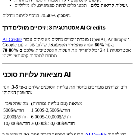
- תכננו כלים להיות ספציפיים, לא מילוליים.
יעילות קריאות כלים
20-40% בנוסף לניתוב מודלים.
חיסכון:
אסטרטגיה 3: זיכויים מוזלים דרך AI Credits
מוכרת זיכויים מוזלים מאומתים עבור OpenAI, Anthropic ו-
AI Credits
Google ב-
עד 60% הנחה מהמחיר הקמעונאי
. שילוב של זה עם
אסטרטגיות 1 ו-2 יכול להוריד את העלות האפקטיבית שלכם
ב-70-80%
מתחת לתמחור קמעונאי פשוט.
מציאות עלויות סוכני AI
רוב הצוותים מעריכים בחסר את עלויות הסוכנים שלהם ב-
פי 3-5
. הנה
החשבון המתוקן:
מציאות (עם עלויות נסתרות)
מה שתקציבו
1,500$-2,500$/חודש
500$/חודש
6,000$-10,000$/חודש
2,000$/חודש
30,000$-50,000$/חודש
10,000$/חודש
כדי לחתוך
AI Credits
תכננו לפי המספר הגבוה יותר, ואז השתמשו ב-