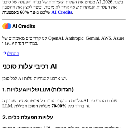
מפרט את העלות האמיתית של בנייה והפעלה של סוכני AI בשנת 2026,
את העלויות הנסתרות שאף אחד לא מזכיר, וכיצד לקצץ את החשבון
.
AI Credits
עד 60% באמצעות
שלכם ב-
קנו קרדיטים מאומתים של OpenAI, Anthropic, Gemini, AWS, Azure
ו-GCP במחירי הנחה.
התחילו
רכיבי עלות סוכני AI
לכל סוכן AI יש ארבע קטגוריות עלות:
1. עלויות API של LLM (הגדולות)
עלויות הטוקנים עבור כל אינטראקציה שסוכן ה-AI שלכם מבצע עם
.
LLM. זה בדרך כלל
70-90% מעלות הסוכן הכוללת
2. עלויות הפעלת כלים