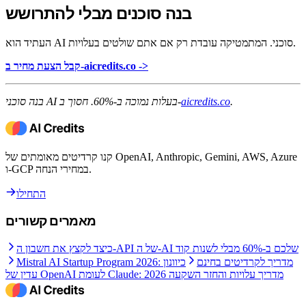
בנה סוכנים מבלי להתרושש
העתיד הוא AI סוכני. המתמטיקה עובדת רק אם אתם שולטים בעלויות.
קבל הצעת מחיר ב-aicredits.co ->
.
aicredits.co
בנה סוכני AI בעלות נמוכה ב-60%. חסוך ב-
קנו קרדיטים מאומתים של OpenAI, Anthropic, Gemini, AWS, Azure
ו-GCP במחירי הנחה.
התחילו
מאמרים קשורים
כיצד לקצץ את חשבון ה-API של ה-AI שלכם ב-60% מבלי לשנות קוד
Mistral AI Startup Program 2026: מדריך לקרדיטים בחינם
כיוונון
עדין של OpenAI לעומת Claude: מדריך עלויות והחזר השקעה 2026