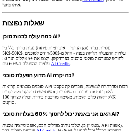
אותו בחצי.
שאלות נפוצות
כמה עולה לבנות סוכן AI?
עלויות בנייה (זמן הנדסי + איטרציות פיתוח) נעות בדרך כלל בין
5K$-50K$. עלויות ההפעלה תלויות בנפח - החל מ-500$/חודש לסוכנים
קלים ועד 50K$+ לחודש למערכות מולטי-סוכנים בפרודקשן. קצצו את
.
AI Credits
עלויות ההפעלה ב-60% עם
מדוע הפעלת סוכני AI כה יקרה?
סוכנים מבצעים קריאות API רבות וסדרתיות למשימה, צוברים קונטקסט
לאורך זרימות עבודה רב-שלביות, ומשתמשים בטוקני פלט יקרים
לקריאות כלים ואימות. משימה מורכבת בודדת יכולה לצרוך 100K+
טוקנים.
האם אני באמת יכול לחסוך 60% בעלויות סוכני AI?
כן. שלבו ניתוב מודלים חכם, אופטימיזציה טכנית (מטמון, API אצווה),
. החיסכון הכולל יכול להגיע ל-60-80%
AI Credits
וזיכויים מוזלים דרך