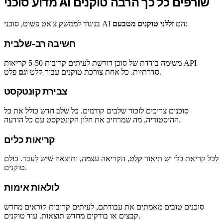
מדוע סוכני AI שורפים כל כך הרבה טוקנים
:
בניגוד לממשק צ'אט פשוט, סוכני AI הם
זללני טוקנים מטבעם
חשיבה רב-שלבית
משימה בודדת של סוכן דורשת לעיתים קרובות 5-50 קריאות API
פלט.
סדרתיות. כל אחת צורכת טוקנים עבור קלט
וגם
צבירת קונטקסט
סוכנים צריכים לזכור שלבים קודמים. כל שלב חדש כולל את כל
ההיסטוריה, מה שמרחיב את חלון הקונטקסט עם כל הודעה.
קריאות כלים
לכל קריאת כלי יש תיאור קלט, הקריאה עצמה, ותוצאה שיש לעבד. כולם
טוקנים.
לולאות אימות
סוכנים טובים מאמתים את עבודתם, לעיתים קרובות קוראים מחדש
קבצים או בודקים מחדש תוצאות. עוד טוקנים.