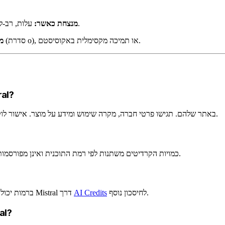
עלות, רב-לשוניות, תאימות לאיחוד האירופי חשובים יותר מגודל האקוסיסטם.
Mistral מנצחת כאשר:
אתם זקוקים למודלים האחרונים ביותר, הגיון עמוק (סדרת o), או תמיכה מקסימלית באקוסיסטם.
AI
איך אני מגיש מועמדות
הגישו מועמדות דרך דף תוכנית הסטארטאפים של Mistral באתר שלהם. תגישו פרטי חברה, מקרה שימוש ומידע על מוצר. אישור לוקח 2-4 שבועות.
כמויות הקרדיטים משתנות לפי רמת התוכנית ואינן מפורסמות בפירוט. בדרך כלל בטווח של 1,000$-25,000$ עבור סטארטאפים זכאים.
לחיסכון נוסף.
AI Credits
כן. Mistral זול באופן עקבי מ-OpenAI ברמות יכולת מקבילות. קנו קרדיטים מוזלים של Mistral דרך
האם סטארטאפים א