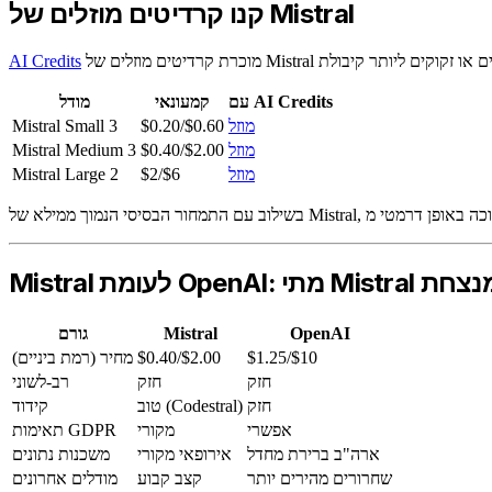
קנו קרדיטים מוזלים של Mistral
AI Credits
עם AI Credits
קמעונאי
מודל
מוזל
$0.20/$0.60
Mistral Small 3
מוזל
$0.40/$2.00
Mistral Medium 3
מוזל
$2/$6
Mistral Large 2
Mis לעומת OpenAI: מתי Mistral מנצחת
OpenAI
Mistral
גורם
$1.25/$10
$0.40/$2.00
מחיר (רמת ביניים)
חזק
חזק
רב-לשוני
חזק
טוב (Codestral)
קידוד
אפשרי
מקורי
תאימות GDPR
ארה"ב ברירת מחדל
אירופאי מקורי
משכנות נתונים
שחרורים מהירים יותר
קצב קבוע
מודלים אחרונים