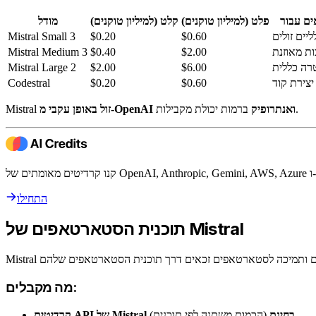
ים עבור
פלט (למיליון טוקנים)
קלט (למיליון טוקנים)
מודל
יים זולים
$0.60
$0.20
Mistral Small 3
ות מאוזנת
$2.00
$0.40
Mistral Medium 3
רה כללית
$6.00
$2.00
Mistral Large 2
יצירת קוד
$0.60
$0.20
Codestral
ברמות יכולת מקבילות.
זול באופן עקבי מ-OpenAI ואנתרופיק
Mistral
התחילו
תוכנית הסטארטאפים של Mistral
מה מקבלים:
קרדיטים API של Mistral בחינם
(הכמות משתנה לפי תוכנית)