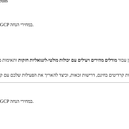
edits
קנו קרדיטים מאומתים של OpenAI, Anthropic, Gemini, AWS, Azure ו-GCP במחירי הנחה.
ת, בנה מוניטין עבור
מודלים מהירים ויעילים עם יכולות מולטי-לינגואליות חזקות
ותאימות מלאה ל-GDPR/AI Act. עבור
קנו קרדיטים מאומתים של OpenAI, Anthropic, Gemini, AWS, Azure ו-GCP במחירי הנחה.