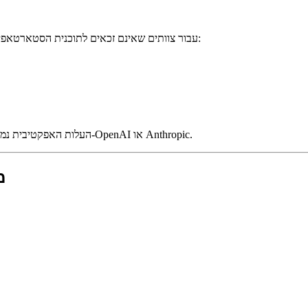
מוכרת קרדיטים מוזלים של Mistral עבור צוותים שאינם זכאים לתוכנית הסטארטאפים או זקוקים ליותר קיבולת:
בשילוב עם התמחור הבסיסי הנמוך ממילא של Mistral, העלות האפקטיבית נמוכה באופן דרמטי מ-OpenAI או Anthropic.
tral