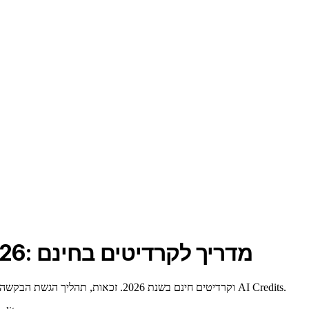
Mistral AI Startup Program 2026: מדריך לקרדיטים בחינם
מדריך מלא לתוכנית הסטארט-אפים של Mistral AI וקרדיטים חינם בשנת 2026. זכאות, תהליך הגשת הבקשה, וחלק חלופי מוזל דרך AI Credits.