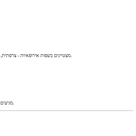
מודלים של Mistral מצטיינים בשפות אירופאיות - צרפתית, גרמנית, ספרדית, איטלקית, הולנדית, פורטוגזית - לעיתים קרובות מביסים מודלים אמריקאיים גדולים יותר במשימות שאינן באנגלית.
חלק מהמודלים של Mistral מגיעים עם משקלים פתוחים, מה שנותן לכם את האפשרות לארח בעצמכם במידת הצורך. רוב הספקים הגדולים אינם מציעים זאת.