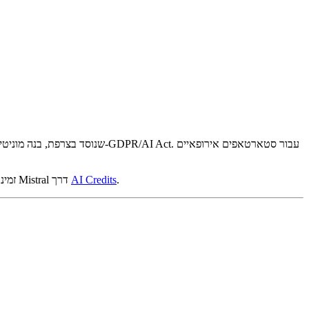
Mistral AI הוא מעבד ה-AI המוביל באירופה בשנת 2026. Mistral, שנוסד בצרפ
.
AI Credits
מדריך זה מכסה את תוכנית הסטארטאפים של Mistral, זמינות קרדיטים בחינם, דרישות זכאות, וכיצד להאריך את הפעילות שלכם עם קרדיטים מוזלים של Mistral דרך