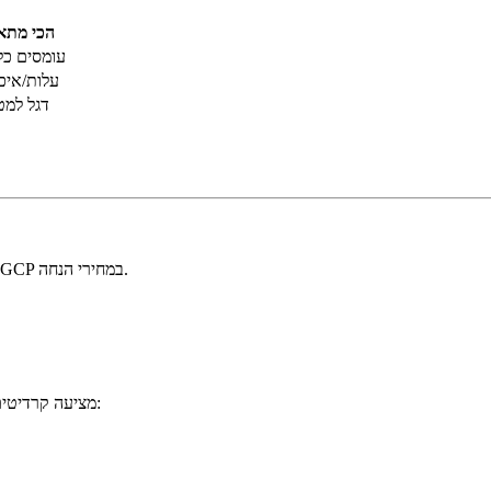
הכי מתא
עומסים כלל
עלות/איכ
דגל למט
קנו קרדיטים מאומתים של OpenAI, Anthropic, Gemini, AWS, Azure ו-GCP במחירי הנחה.
Mistral מציעה קרדיטים ותמיכה לסטארטאפים זכאים דרך תוכנית הסטארטאפים שלהם: