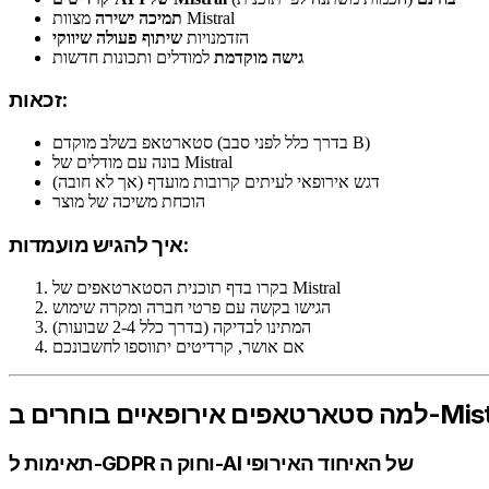
מצוות Mistral
תמיכה ישירה
הזדמנויות
שיתוף פעולה שיווקי
גישה מוקדמת
למודלים ותכונות חדשות
זכאות:
סטארטאפ בשלב מוקדם (בדרך כלל לפני סבב B)
בונה עם מודלים של Mistral
דגש אירופאי לעיתים קרובות מועדף (אך לא חובה)
הוכחת משיכה של מוצר
איך להגיש מועמדות:
בקרו בדף תוכנית הסטארטאפים של Mistral
הגישו בקשה עם פרטי חברה ומקרה שימוש
המתינו לבדיקה (בדרך כלל 2-4 שבועות)
אם אושר, קרדיטים יתווספו לחשבונכם
ירופאיים בוחרים ב-Mistral
תאימות ל-GDPR וחוק ה-AI של האיחוד האירופי