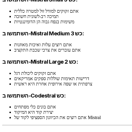
אתם זקוקים למודל זול למטרה כללית
תמיכה רב-לשונית חשובה
משימות בנפח גבוה הן הדומיננטיות
השתמשו ב-Mistral Medium 3 כש:
אתם רוצים עלות ואיכות מאוזנות
אתם עוברים את צרכי שכבת התקציב
השתמשו ב-Mistral Large 2 כש:
אתם זקוקים ליכולת דגל
דרישות תאימות שוללות ספקים אמריקאים
צרפתית או שפה אירופית אחרת היא ראשית
השתמשו ב-Codestral כש:
אתם בונים כלי מפתחים
יצירת קוד היא המיקוד
אתם רוצים את הכיוונון הספציפי לקוד של Mistral