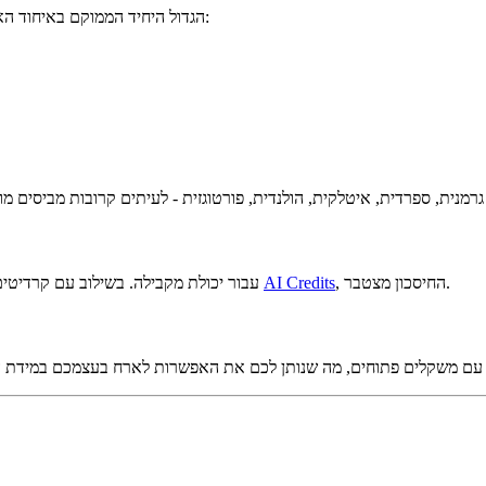
Mistral הוא ספק ה-AI הגדול היחיד הממוקם באיחוד האירופי, מה שהופך אותו לבחירה הנקייה ביותר עבור:
, החיסכון מצטבר.
AI Credits
התמחור של Mistral נמוך באופן עקבי מ-OpenAI/Anthropic עבור יכולת מקבילה. בשילוב עם קרדיטים מוזלים דרך