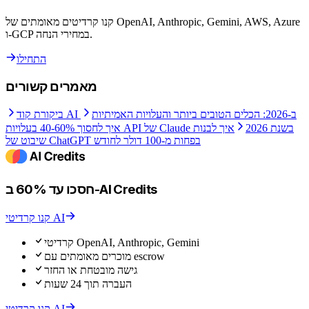
קנו קרדיטים מאומתים של OpenAI, Anthropic, Gemini, AWS, Azure
ו-GCP במחירי הנחה.
התחילו
מאמרים קשורים
ביקורת קוד AI ב-2026: הכלים הטובים ביותר והעלויות האמיתיות
איך לחסוך 40-60% בעלויות API של Claude בשנת 2026
איך לבנות
שיבוט של ChatGPT בפחות מ-100 דולר לחודש
חסכו עד 60% ב-AI Credits
קנו קרדיטי AI
קרדיטי OpenAI, Anthropic, Gemini
מוכרים מאומתים עם escrow
גישה מובטחת או החזר
העברה תוך 24 שעות
קנו קרדיטי AI