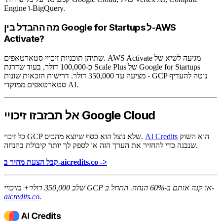
Engine ו-BigQuery.
מה ההבדל בין Google for Startups ל-AWS
Activate?
שתיהן תוכניות זיכויי סטארטאפים. AWS Activate מגיעה לשיא של
כ-100,000 דולר, בעוד שדרגת Scale Plus של Google for Startups
מציעה עד 350,000 דולר. דרישות הזכאות שונות - GCP נוטה להעדיף
סטארטאפים ממוקדי AI.
אל תבזבזו זיכויי Google Cloud
הוא השוק
AI Credits
כל זיכוי GCP שלא נוצל הוא כסף שיוצא מהכיס.
שנבנה כדי להחזיר את הערך הזה או לספק לך יותר קיבולת בהנחה.
קבל הצעת מחיר ב-aicredits.co ->
שלב 350,000 דולר+ בזיכויי GCP או קנה אותם ב-60% הנחה. התחל ב-
aicredits.co
.