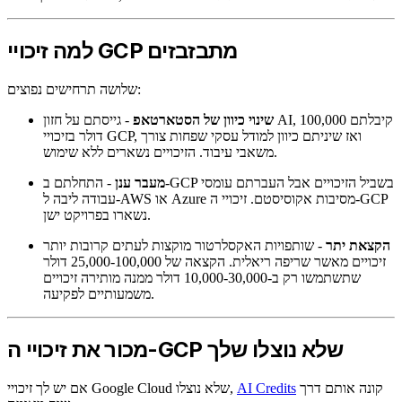
למה זיכויי GCP מתבזבזים
שלושה תרחישים נפוצים:
שינוי כיוון של הסטארטאפ
- גייסתם על חזון AI, קיבלתם 100,000
דולר בזיכויי GCP, ואז שיניתם כיוון למודל עסקי שפחות צורך
משאבי עיבוד. הזיכויים נשארים ללא שימוש.
מעבר ענן
- התחלתם ב-GCP בשביל הזיכויים אבל העברתם עומסי
עבודה ליבה ל-AWS או Azure מסיבות אקוסיסטם. זיכויי ה-GCP
נשארו בפרויקט ישן.
הקצאת יתר
- שותפויות האקסלרטור מוקצות לעתים קרובות יותר
זיכויים מאשר שריפה ריאלית. הקצאה של 25,000-100,000 דולר
שתשתמשו רק ב-10,000-30,000 דולר ממנה מותירה זיכויים
משמעותיים לפקיעה.
מכור את זיכויי ה-GCP שלא נוצלו שלך
קונה אותם דרך
AI Credits
אם יש לך זיכויי Google Cloud שלא נוצלו,