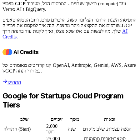
במשך שנתיים - המכסים הכל, מעיבוד (compute) ועד
בזיכויי GCP
Vertex AI ו-BigQuery.
התפיסה: השגת הדרגה העליונה קשה, הזיכויים פגים, ורוב הסטארטאפים
שורפים את ההקצאה מהר מהצפוי. הנה איך למקסם את זיכויי ה-GCP
AI
שלך, מה לעשות עם אלו שלא נוצלו, ואיך לקנות עוד בהנחה דרך
Credits
.
קנו קרדיטים מאומתים של OpenAI, Anthropic, Gemini, AWS, Azure
ו-GCP במחירי הנחה.
התחילו
Google for Startups Cloud Program
Tiers
זכאות
משך
זיכויים
שלב
2,000
הגשה עצמית, שלב מוקדם
שנה
התחלה (Start)
דולר
סטארטאפים ממומנים,
25,000