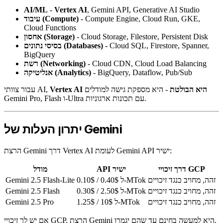
AI/ML
-
Vertex AI
, Gemini API, Generative AI Studio
- Compute Engine, Cloud Run, GKE,
עיבוד (Compute)
Cloud Functions
- Cloud Storage, Filestore, Persistent Disk
אחסון (Storage)
- Cloud SQL, Firestore, Spanner,
בסיסי נתונים (Databases)
BigQuery
- Cloud CDN, Cloud Load Balancing
רשת (Networking)
- BigQuery, Dataflow, Pub/Sub
אנליטיקה (Analytics)
Vertex AI היא הבולטת
- היא מספקת גישה למודלים
עבור צוותי AI,
Gemini Pro, Flash ו-Ultra עם תכונות ארגוניות.
יתרון העלות של Gemini
הרצת Gemini דרך Vertex AI לעומת Gemini API ישיר:
דרך זיכויי GCP
API ישיר
מודל
זהה, מחויב כנגד זיכויים
0.10$ / 0.40$ ל-MTok
Gemini 2.5 Flash-Lite
זהה, מחויב כנגד זיכויים
0.30$ / 2.50$ ל-MTok
Gemini 2.5 Flash
זהה, מחויב כנגד זיכויים
1.25$ / 10$ ל-MTok
Gemini 2.5 Pro
אם יש לך זיכויי GCP, הרצת Gemini היא למעשה בחינם עד שהם יגמרו.