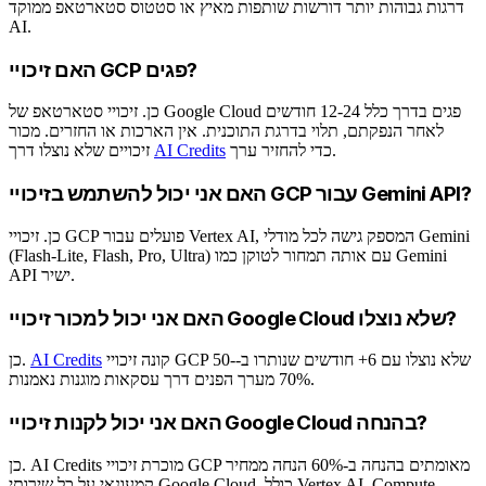
דרגות גבוהות יותר דורשות שותפות מאיץ או סטטוס סטארטאפ ממוקד
AI.
האם זיכויי GCP פגים?
כן. זיכויי סטארטאפ של Google Cloud פגים בדרך כלל 12-24 חודשים
לאחר הנפקתם, תלוי בדרגת התוכנית. אין הארכות או החזרים. מכור
כדי להחזיר ערך.
AI Credits
זיכויים שלא נוצלו דרך
האם אני יכול להשתמש בזיכויי GCP עבור Gemini API?
כן. זיכויי GCP פועלים עבור Vertex AI, המספק גישה לכל מודלי Gemini
(Flash-Lite, Flash, Pro, Ultra) עם אותה תמחור לטוקן כמו Gemini
API ישיר.
האם אני יכול למכור זיכויי Google Cloud שלא נוצלו?
קונה זיכויי GCP שלא נוצלו עם 6+ חודשים שנותרו ב-50-
AI Credits
כן.
70% מערך הפנים דרך עסקאות מוגנות נאמנות.
האם אני יכול לקנות זיכויי Google Cloud בהנחה?
כן. AI Credits מוכרת זיכויי GCP מאומתים בהנחה ב-60% הנחה ממחיר
קמעונאי על כל שירותי Google Cloud, כולל Vertex AI, Compute