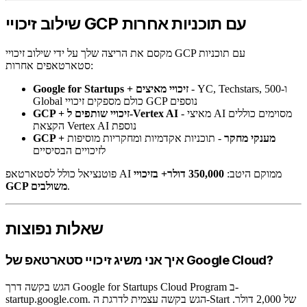
שילוב זיכויי GCP עם תוכניות אחרות
מקסם את הריצה שלך על ידי שילוב זיכויי GCP עם תוכניות
סטארטאפים אחרות:
- YC, Techstars, ו-500
Google for Startups + זיכויי מאיצים
Global כולם מספקים זיכויי GCP נוספים
- מאיצי AI מסוימים כוללים
GCP + זיכויי שותפים ל-Vertex AI
הקצאת Vertex AI נוספת
GCP + מענקי מחקר
- תוכניות אקדמיות ומחקריות מוסיפות
לזיכויים הבסיסיים
פוטנציאל כולל לסטארטאפ AI ממוקם היטב:
350,000 דולר+ בזיכויי
.
GCP משולבים
שאלות נפוצות
איך אני משיג זיכויי סטארטאפ של Google Cloud?
הגש בקשה דרך Google for Startups Cloud Program ב-
startup.google.com. הגש בקשה עצמית לדרגת ה-Start של 2,000 דולר.