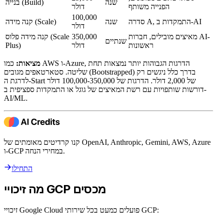
שנה
בנייה (Build)
הפנייה משותף
דולר
100,000
סדרה A, התמקדות ב-AI
שנה
קנה מידה (Scale)
דולר
מאיצים מובילים, חברות AI-
350,000
קנה מידה פלוס (Scale
שנתיים
ראשונות
דולר
Plus)
מציאות:
כמו AWS ו-Azure, הדרגות הגבוהות יותר נמצאות תחת
שליטה. סטארטאפים מגובים (Bootstrapped) בדרך כלל ניגשים רק
לדרגת ה-Start של 2,000 דולר. הדרגות של 100,000-350,000 דולר
דורשות שותפויות עם רשת המאיצים של גוגל או התמקדות ספציפית ב-
AI/ML.
קנו קרדיטים מאומתים של OpenAI, Anthropic, Gemini, AWS, Azure
ו-GCP במחירי הנחה.
התחילו
מה זיכויי GCP מכסים
זיכויי Google Cloud פועלים כמעט בכל שירותי GCP: