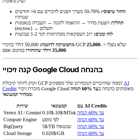
שוק מאומת:
החזר טיפוסי:
50-70% מערך הפנים לזיכויים עם 6+ חודשים
שנותרו
תהליך:
הצעת מחיר → התאמה לקונה → העברה בנאמנות
(escrow) → תשלום
לוח זמנים:
רוב העסקאות מסתיימות תוך 1-2 שבועות
50,000 דולר בזיכויי GCP שלא נוצלו =
25,000-
מתמטיקה לדוגמה:
במקום אפס.
35,000 דולר שהוחזרו
קנה זיכויי Google Cloud בהנחה
AI
זקוק ליותר קיבולת GCP ממה שהזיכויים הנוכחיים שלך מספקים?
מוכרת זיכויי Google Cloud מאומתים בהנחה ב
עד 60% הנחה
Credits
:
ממחיר קמעונאי
עם AI Credits
קמעונאי
שירות
עד 60% הנחה
0.10$-10$/MTok
Vertex AI / Gemini
עד 60% הנחה
לפי מופע
Compute Engine
עד 60% הנחה
5$/TB שנשאלו
BigQuery
עד 60% הנחה
0.020$/GB
Cloud Storage