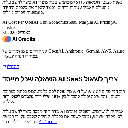
כיצד לחשב עלות AI למשתמש עבור מוצרי SaaS בשנת 2026. דוגמאות
מהעולם האמיתי, ניתוח רווחים, וכיצד לשפר את כלכלת היחידה
באמצעות זיכויים מוזלים.
AI Cost Per User
AI Unit Economics
SaaS Margins
AI Pricing
AI
Credits
3 באפריל 2026
•
קנו קרדיטים מאומתים של OpenAI, Anthropic, Gemini, AWS, Azure
ו-GCP במחירי הנחה.
התחילו
השאלה שכל מייסד AI SaaS צריך לשאול
מה עולה לכם כל משתמש בפועל בצריכת API של AI? רוב המייסדים לא
יודעים - והתשובה יכולה להבדיל בין
40% שולי רווח גולמיים לשולי רווח
.
שליליים
מדריך זה מכסה כיצד לחשב עלות AI אמיתית למשתמש, דפוסים נפוצים
לפי מקרה שימוש, וכיצד לשפר את כלכלת היחידה שלכם על ידי רכישת
.
AI Credits
קרדיטים מוזלים דרך