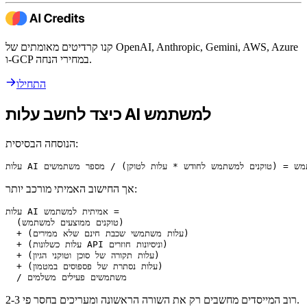
קנו קרדיטים מאומתים של OpenAI, Anthropic, Gemini, AWS, Azure
ו-GCP במחירי הנחה.
התחילו
כיצד לחשב עלות AI למשתמש
הנוסחה הבסיסית:
אך החישוב האמיתי מורכב יותר:
עלות AI אמיתית למשתמש =

  (טוקנים ממוצעים למשתמש)

  + (עלות משתמשי שכבת חינם שלא ממירים)

  + (עלות כשלונות API וניסיונות חוזרים)

  + (עלות תקורה של סוכן וטוקני הגיון)

  + (עלות נסתרת של פספוסים במטמון)

רוב המייסדים מחשבים רק את השורה הראשונה ומעריכים בחסר פי 2-3.