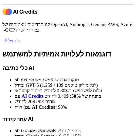
קנו קרדיטים מאומתים של OpenAI, Anthropic, Gemini, AWS, Azure
ו-GCP במחירי הנחה.
התחילו
דוגמאות לעלויות אמיתיות למשתמש
כלי כתיבה AI
50K טוקנים/חודש
משתמש ממוצע:
GPT-5 (1.25$ / 10$ לכל מיליון טוקנים)
מודל:
עלות למשתמש:
כ-0.80$ לחודש במחיר קמעונאי
בהנחה של 50%:
0.40$ לחודש
AI Credits
עם
מחיר מנוי:
20$ לחודש
98%
רווח (עם AI Credits):
עוזר קידוד AI
500K טוקנים/חודש
משתמש ממוצע: