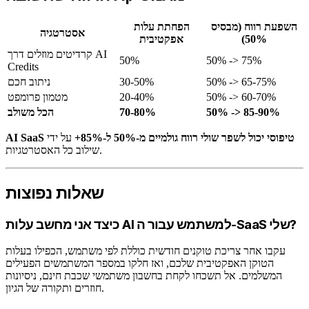
השפעת רווח (מבסיס
הפחתת עלות
אסטרטגיה
50%)
אפקטיבית
קרדיטים מוזלים דרך AI
50%
50% -> 75%
Credits
50% -> 65-75%
30-50%
ניתוב חכם
50% -> 60-70%
20-40%
מטמון פרומפט
50% -> 85-90%
70-80%
הכל משולב
AI SaaS טיפוסי יכול לשפר שולי רווח גולמיים מ-50% ל-85%+
על ידי
שילוב כל האסטרטגיות.
שאלות נפוצות
כיצד אני מחשב עלות AI למשתמש עבור ה-SaaS שלי?
עקבו אחר צריכת טוקנים חודשית כוללת לפי משתמש, הכפילו בעלות
הטוקן האפקטיבית שלכם, ואז חלקו במספר המשתמשים הפעילים
המשלמים. אל תשכחו לקחת בחשבון משתמשי שכבת חינם, ניסיונות
חוזרים ותקורה של הגיון.