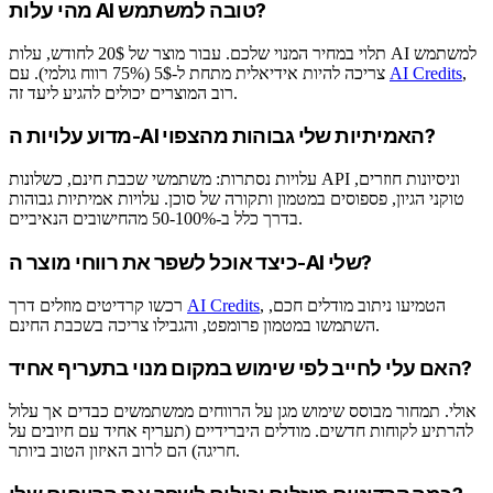
מהי עלות AI טובה למשתמש?
תלוי במחיר המנוי שלכם. עבור מוצר של 20$ לחודש, עלות AI למשתמש
,
AI Credits
צריכה להיות אידיאלית מתחת ל-5$ (75% רווח גולמי). עם
רוב המוצרים יכולים להגיע ליעד זה.
מדוע עלויות ה-AI האמיתיות שלי גבוהות מהצפוי?
עלויות נסתרות: משתמשי שכבת חינם, כשלונות API וניסיונות חוזרים,
טוקני הגיון, פספוסים במטמון ותקורה של סוכן. עלויות אמיתיות גבוהות
בדרך כלל ב-50-100% מהחישובים הנאיביים.
כיצד אוכל לשפר את רווחי מוצר ה-AI שלי?
, הטמיעו ניתוב מודלים חכם,
AI Credits
רכשו קרדיטים מוזלים דרך
השתמשו במטמון פרומפט, והגבילו צריכה בשכבת החינם.
האם עלי לחייב לפי שימוש במקום מנוי בתעריף אחיד?
אולי. תמחור מבוסס שימוש מגן על הרווחים ממשתמשים כבדים אך עלול
להרתיע לקוחות חדשים. מודלים היברידיים (תעריף אחיד עם חיובים על
חריגה) הם לרוב האיזון הטוב ביותר.