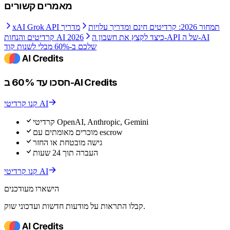
מאמרים קשורים
xAI Grok API תמחור 2026: קרדיטים חינם ומדריך עלויות
מדריך
כיצד לקצץ את חשבון ה-API של ה-AI
קרדיטים והנחות AI 2026
שלכם ב-60% מבלי לשנות קוד
חסכו עד 60% ב-AI Credits
קנו קרדיטי AI
קרדיטי OpenAI, Anthropic, Gemini
מוכרים מאומתים עם escrow
גישה מובטחת או החזר
העברה תוך 24 שעות
קנו קרדיטי AI
הישארו מעודכנים
קבלו התראות על מודעות חדשות ועדכוני שוק.