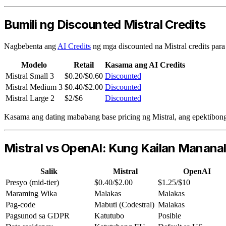
Bumili ng Discounted Mistral Credits
Nagbebenta ang
AI Credits
ng mga discounted na Mistral credits par
Modelo
Retail
Kasama ang AI Credits
Mistral Small 3
$0.20/$0.60
Discounted
Mistral Medium 3
$0.40/$2.00
Discounted
Mistral Large 2
$2/$6
Discounted
Kasama ang dating mababang base pricing ng Mistral, ang epektibon
Mistral vs OpenAI: Kung Kailan Mananal
Salik
Mistral
OpenAI
Presyo (mid-tier)
$0.40/$2.00
$1.25/$10
Maraming Wika
Malakas
Malakas
Pag-code
Mabuti (Codestral)
Malakas
Pagsunod sa GDPR
Katutubo
Posible