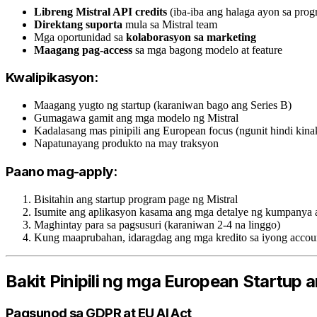
Libreng Mistral API credits
(iba-iba ang halaga ayon sa prog
Direktang suporta
mula sa Mistral team
Mga oportunidad sa
kolaborasyon sa marketing
Maagang pag-access
sa mga bagong modelo at feature
Kwalipikasyon:
Maagang yugto ng startup (karaniwan bago ang Series B)
Gumagawa gamit ang mga modelo ng Mistral
Kadalasang mas pinipili ang European focus (ngunit hindi kina
Napatunayang produkto na may traksyon
Paano mag-apply:
Bisitahin ang startup program page ng Mistral
Isumite ang aplikasyon kasama ang mga detalye ng kumpanya a
Maghintay para sa pagsusuri (karaniwan 2-4 na linggo)
Kung maaprubahan, idaragdag ang mga kredito sa iyong accou
Bakit Pinipili ng mga European Startup a
Pagsunod sa GDPR at EU AI Act