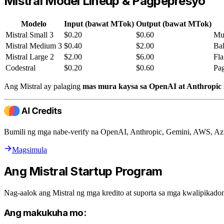
Mistral Model Lineup & Pagpepresyo
Modelo
Input (bawat MTok)
Output (bawat MTok)
Mistral Small 3
$0.20
$0.60
Mu
Mistral Medium 3
$0.40
$2.00
Bal
Mistral Large 2
$2.00
$6.00
Fla
Codestral
$0.20
$0.60
Pa
Ang Mistral ay palaging
mas mura kaysa sa OpenAI at Anthropic
Bumili ng mga nabe-verify na OpenAI, Anthropic, Gemini, AWS, Az
Magsimula
Ang Mistral Startup Program
Nag-aalok ang Mistral ng mga kredito at suporta sa mga kwalipikadon
Ang makukuha mo: