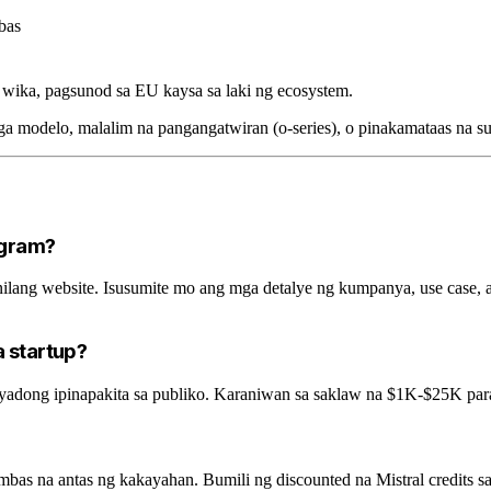
bas
wika, pagsunod sa EU kaysa sa laki ng ecosystem.
modelo, malalim na pangangatwiran (o-series), o pinakamataas na su
ogram?
nilang website. Isusumite mo ang mga detalye ng kumpanya, use case,
a startup?
talyadong ipinapakita sa publiko. Karaniwan sa saklaw na $1K-$25K par
bas na antas ng kakayahan. Bumili ng discounted na Mistral credits 