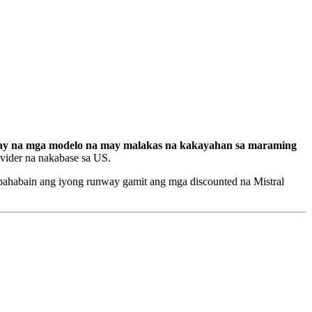
say na mga modelo na may malakas na kakayahan sa maraming
ovider na nakabase sa US.
 pahabain ang iyong runway gamit ang mga discounted na Mistral