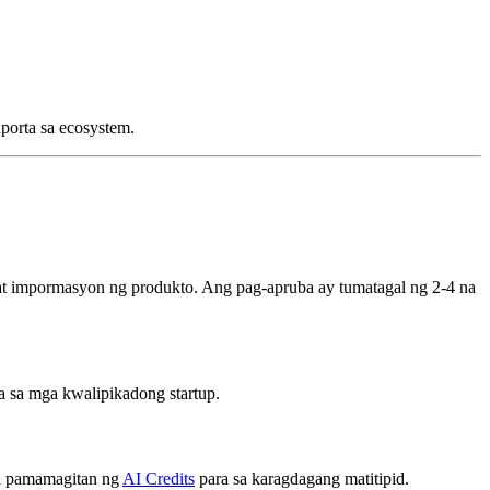
porta sa ecosystem.
 at impormasyon ng produkto. Ang pag-apruba ay tumatagal ng 2-4 na
a sa mga kwalipikadong startup.
sa pamamagitan ng
AI Credits
para sa karagdagang matitipid.