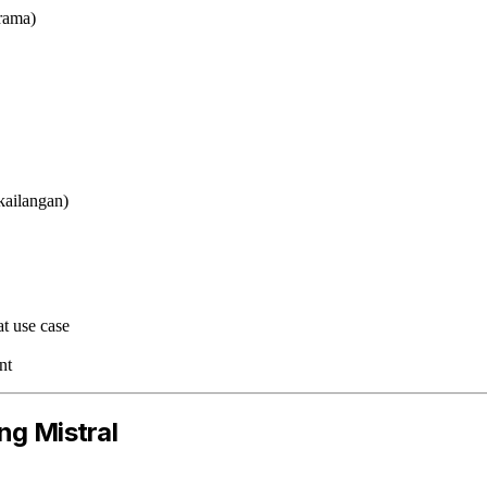
rama)
kailangan)
t use case
nt
ng Mistral