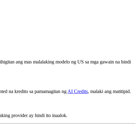
hihigitan ang mas malalaking modelo ng US sa mga gawain na hindi
ted na kredito sa pamamagitan ng
AI Credits
, malaki ang matitipid.
ing provider ay hindi ito inaalok.