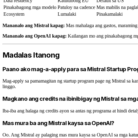
Data residency
Katutubong EU
Default sa US
Pinakabagong mga modelo
Patuloy na cadence
Mas mabilis na pagla
Ecosystem
Lumalaki
Pinakamalaki
Mananalo ang Mistral kapag:
Mas mahalaga ang gastos, maraming 
Mananalo ang OpenAI kapag:
Kailangan mo ang pinakabagong mga 
Madalas Itanong
Paano ako mag-a-apply para sa Mistral Startup Pr
Mag-apply sa pamamagitan ng startup program page ng Mistral sa ka
linggo.
Magkano ang credits na ibinibigay ng Mistral sa mg
Iba-iba ang halaga ng credits ayon sa antas ng programa at hindi de
Mas mura ba ang Mistral kaysa sa OpenAI?
Oo. Ang Mistral ay palaging mas mura kaysa sa OpenAI sa mga katum