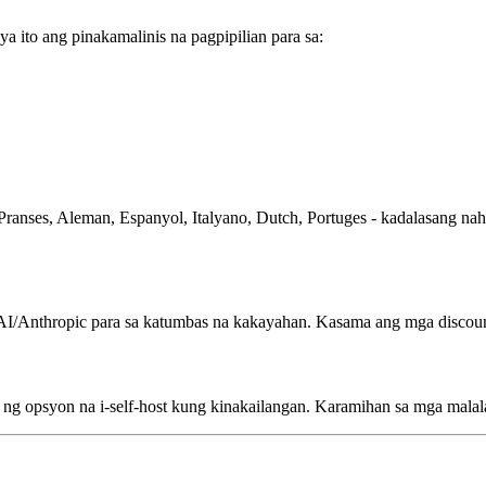
a ito ang pinakamalinis na pagpipilian para sa:
anses, Aleman, Espanyol, Italyano, Dutch, Portuges - kadalasang na
AI/Anthropic para sa katumbas na kakayahan. Kasama ang mga discoun
ng opsyon na i-self-host kung kinakailangan. Karamihan sa mga malalak