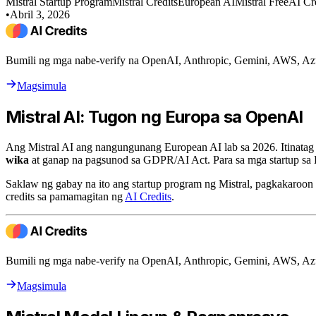
Mistral Startup Program
Mistral Credits
European AI
Mistral Free
AI Cr
•
Abril 3, 2026
Bumili ng mga nabe-verify na OpenAI, Anthropic, Gemini, AWS, Az
Magsimula
Mistral AI: Tugon ng Europa sa OpenAI
Ang Mistral AI ang nangungunang European AI lab sa 2026. Itinatag 
wika
at ganap na pagsunod sa GDPR/AI Act. Para sa mga startup sa Eu
Saklaw ng gabay na ito ang startup program ng Mistral, pagkakaroon
credits sa pamamagitan ng
AI Credits
.
Bumili ng mga nabe-verify na OpenAI, Anthropic, Gemini, AWS, Az
Magsimula